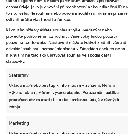
technologiemi nám a našim partnerům umožní zpracovávat
osobní údaje, jako je chování při procházení nebo jedinečná ID na
tomto webu. Nesouhlas nebo odvolání souhlasu může nepříznivě
ovlivnit určité vlastnosti a funkce.
KOMERČNÍ SDĚLENÍ
Kliknutím níže vyjádřete souhlas s výše uvedeným nebo
proveďte podrobnější rozhodnutí. Vaše volby budou použity
Udržitelnost, umění i komunitní sdílení.
pouze na tomto webu. Nastavení můžete kdykoli změnit, včetně
Festival Týká se to také tebe v Uherském
Hradišti startuje tento týden
odvolání souhlasu, pomocí přepínačů v Zásadách cookies nebo
kliknutím na tlačítko Spravovat souhlas ve spodní části
obrazovky.
BRANDNEWS
Statistiky
Ani trend, ani povinnost. Udržitelnost je
Ukládání a/nebo přístup k informacím v zařízení, Měření
způsob, jak řídit firmu do budoucna a zvyšovat
výkonu reklam, Měření výkonu obsahu, Porozumění publiku
její hodnotu, říká expertka
prostřednictvím statistik nebo kombinací údajů z různých
zdrojů.
ZJEDNODUŠTE SI ŽIVOT S ESG
Marketing
Ukládání a/nebo přístup k informacím v zařízení, Použití