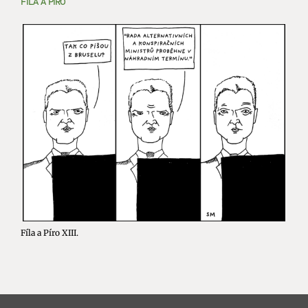
FÍLA A PÍRO
Fíla a Píro XIII.