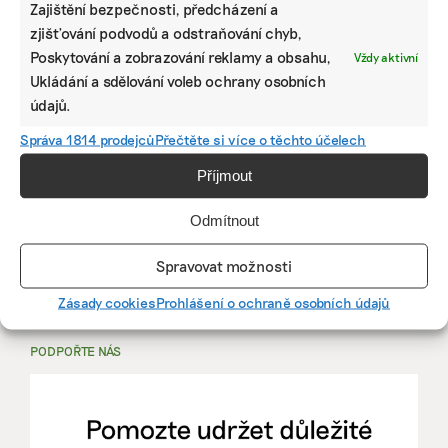
Zajištění bezpečnosti, předcházení a
zjišťování podvodů a odstraňování chyb,
PRÁCE, KTERÁ ZLEPŠÍ SVĚT
Poskytování a zobrazování reklamy a obsahu,
Vždy aktivní
Ukládání a sdělování voleb ochrany osobních
údajů.
mutualus
Stáž: právnička nebo právník v oblasti
Správa 1814 prodejců
Přečtěte si více o těchto účelech
udržitelnosti
Příjmout
mutualus
Odmítnout
právnička/právník
Spravovat možnosti
Více na
EkoJobs
>
Zásady cookies
Prohlášení o ochraně osobních údajů
PODPOŘTE NÁS