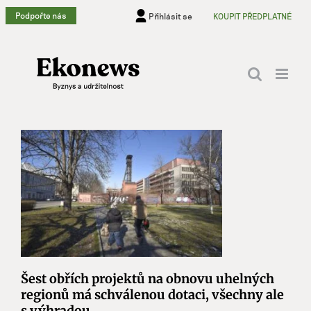
Přeskočit
Podpořte nás
Přihlásit se
KOUPIT PŘEDPLATNÉ
na
obsah
Šest obřích projektů na obnovu uhelných
regionů má schválenou dotaci, všechny ale
s výhradou