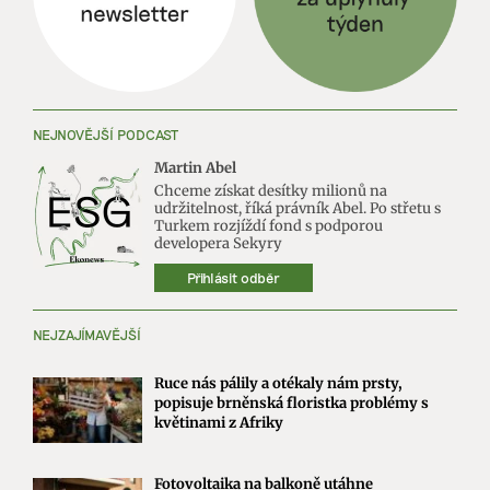
NEJNOVĚJŠÍ PODCAST
Martin Abel
Chceme získat desítky milionů na
udržitelnost, říká právník Abel. Po střetu s
Turkem rozjíždí fond s podporou
developera Sekyry
Přihlásit odběr
NEJZAJÍMAVĚJŠÍ
Ruce nás pálily a otékaly nám prsty,
popisuje brněnská floristka problémy s
květinami z Afriky
Fotovoltaika na balkoně utáhne