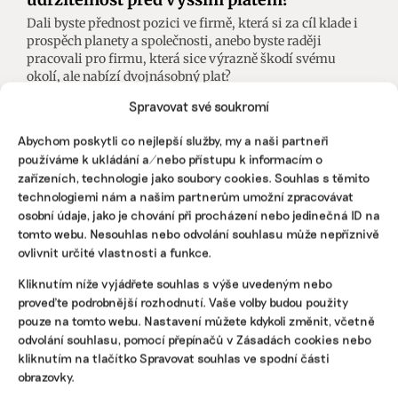
Dali byste přednost pozici ve firmě, která si za cíl klade i
prospěch planety a společnosti, anebo byste raději
pracovali pro firmu, která sice výrazně škodí svému
okolí, ale nabízí dvojnásobný plat?
Spravovat své soukromí
Ivan Balogh
|
25. května 2023
|
ESG
|
ESG
,
plat
,
zaměstnanci
Abychom poskytli co nejlepší služby, my a naši partneři
používáme k ukládání a/nebo přístupu k informacím o
zařízeních, technologie jako soubory cookies. Souhlas s těmito
technologiemi nám a našim partnerům umožní zpracovávat
osobní údaje, jako je chování při procházení nebo jedinečná ID na
tomto webu. Nesouhlas nebo odvolání souhlasu může nepříznivě
ovlivnit určité vlastnosti a funkce.
Kliknutím níže vyjádřete souhlas s výše uvedeným nebo
proveďte podrobnější rozhodnutí. Vaše volby budou použity
pouze na tomto webu. Nastavení můžete kdykoli změnit, včetně
odvolání souhlasu, pomocí přepínačů v Zásadách cookies nebo
kliknutím na tlačítko Spravovat souhlas ve spodní části
obrazovky.