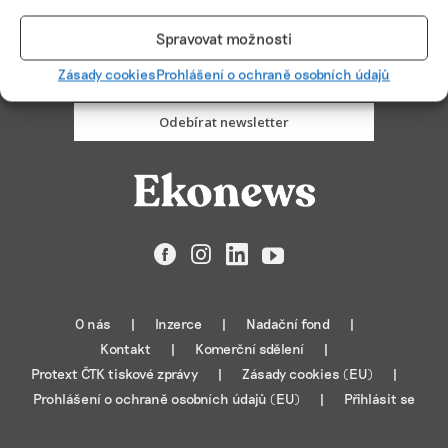
PŘIHLÁSIT ODBĚR
Spravovat možnosti
Zásady cookies
Prohlášení o ochraně osobních údajů
Odebírat newsletter
Facebook
Instagram
LinkedIn
YouTube
O nás
Inzerce
Nadační fond
Kontakt
Komerční sdělení
Protext ČTK tiskové zprávy
Zásady cookies (EU)
Prohlášení o ochraně osobních údajů (EU)
Přihlásit se