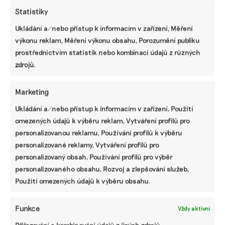
Statistiky
Ukládání a/nebo přístup k informacím v zařízení, Měření
Návrh pěti nejdůležitějších změn
výkonu reklam, Měření výkonu obsahu, Porozumění publiku
Taxonomie EU. Méně byrokracie, duplicit i
prostřednictvím statistik nebo kombinací údajů z různých
nesmyslných požadavků
zdrojů.
Základní přehled, jak se nově připravit na
Marketing
nefinanční reporting podle standardů ESRS
Ukládání a/nebo přístup k informacím v zařízení, Použití
omezených údajů k výběru reklam, Vytváření profilů pro
personalizovanou reklamu, Používání profilů k výběru
Jak už dnes pracovat s ESRS 2.0 a pro koho
personalizované reklamy, Vytváření profilů pro
budou upravené standardy platit
personalizovaný obsah, Používání profilů pro výběr
personalizovaného obsahu, Rozvoj a zlepšování služeb,
Použití omezených údajů k výběru obsahu.
Deset hlavních změn ve standardech ESRS:
od menšího množství dat po jasnější
strukturu
Funkce
Vždy aktivní