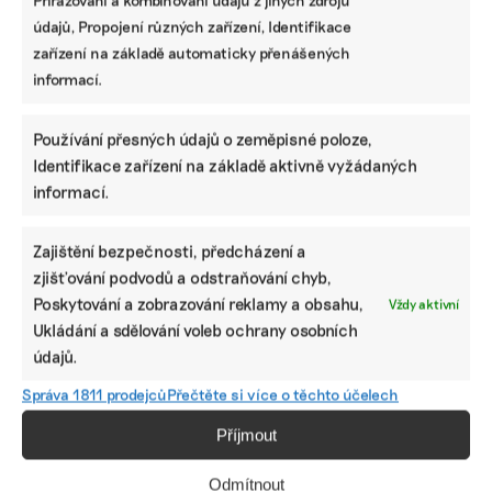
Přiřazování a kombinování údajů z jiných zdrojů
údajů, Propojení různých zařízení, Identifikace
Které firmy mají nově povinnost
zveřejňovat informace o udržitelnosti podle
zařízení na základě automaticky přenášených
CSRD a odkdy
informací.
Jak vybrat správný ESG nástroj: srovnání
Používání přesných údajů o zeměpisné poloze,
programů, které pomohou s vytvořením
Identifikace zařízení na základě aktivně vyžádaných
nefinanční zprávy
informací.
Zajištění bezpečnosti, předcházení a
Lidé v ESG
zjišťování podvodů a odstraňování chyb,
Poskytování a zobrazování reklamy a obsahu,
Vždy aktivní
Od čokolády k pivu. Prazdroj má novou posilu
starající se o bezpečnost zaměstnanců
Ukládání a sdělování voleb ochrany osobních
údajů.
Správa 1811 prodejců
Přečtěte si více o těchto účelech
Příjmout
Odmítnout