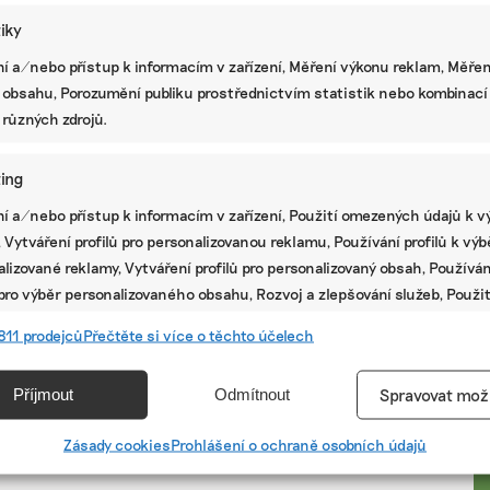
tiky
í a/nebo přístup k informacím v zařízení, Měření výkonu reklam, Měřen
 obsahu, Porozumění publiku prostřednictvím statistik nebo kombinací
 různých zdrojů.
ing
í a/nebo přístup k informacím v zařízení, Použití omezených údajů k v
 Vytváření profilů pro personalizovanou reklamu, Používání profilů k vý
lizované reklamy, Vytváření profilů pro personalizovaný obsah, Používán
 pro výběr personalizovaného obsahu, Rozvoj a zlepšování služeb, Použit
ých údajů k výběru obsahu.
PR
811 prodejců
Přečtěte si více o těchto účelech
e
Vžd
Příjmout
Odmítnout
Spravovat mož
vání a kombinování údajů z jiných zdrojů údajů, Propojení různých
í, Identifikace zařízení na základě automaticky přenášených
Zásady cookies
Prohlášení o ochraně osobních údajů
cí.