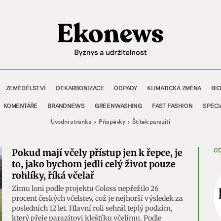
ZEMĚDĚLSTVÍ
DEKARBONIZACE
ODPADY
KLIMATICKÁ ZMĚNA
BI
KOMENTÁŘE
BRANDNEWS
GREENWASHING
FAST FASHION
SPECI
Úvodní stránka
Příspěvky
Štítek:
paraziti
OD
Pokud mají včely přístup jen k řepce, je
to, jako bychom jedli celý život pouze
rohlíky, říká včelař
Zimu loni podle projektu Coloss nepřežilo 26
procent českých včelstev, což je nejhorší výsledek za
posledních 12 let. Hlavní roli sehrál teplý podzim,
který přeje parazitovi kleštíku včelímu. Podle