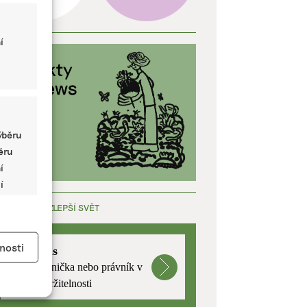
í
ýběru
běru
í
í
ÁCE, KTERÁ ZLEPŠÍ SVĚT
y aktivní
nosti
mutualus
Stáž: právnička nebo právník v
oblasti udržitelnosti