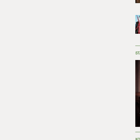
ST
KO