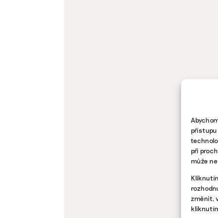
Abychom 
přístupu
technolo
při proc
může nep
Kliknutí
rozhodnu
změnit, 
kliknutí