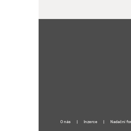
O nás
Inzerce
Nadační fo