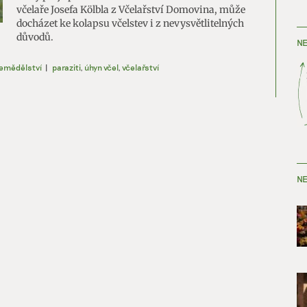
včelaře Josefa Kölbla z Včelařství Domovina, může
docházet ke kolapsu včelstev i z nevysvětlitelných
důvodů.
NE
emědělství
|
paraziti
,
úhyn včel
,
včelařství
NE