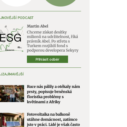
JNOVĚJŠÍ PODCAST
Martin Abel
Chceme získat desítky
milionů na udržitelnost, říká
právník Abel. Po střetu s
Turkem rozjíždí fond s
podporou developera Sekyry
Přihlásit odběr
JZAJÍMAVĚJŠÍ
Ruce nás pálily a otékaly nám
prsty, popisuje brněnská
floristka problémy s
květinami z Afriky
Fotovoltaika na balkoně
utáhne domácnost, zatímco
jste v práci. Lidé je však často