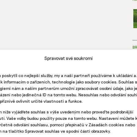
B
Spravovat své soukromí
poskytli co nejlepší služby, my a naši partneři používáme k ukládání 
 k informacím o zařízeních, technologie jako soubory cookies. Souhlas 
giemi nám a našim partnerům umožní zpracovávat osobní údaje, jako j
házení nebo jedinečná ID na tomto webu. Nesouhlas nebo odvolání souh
ZJ
říznivě ovlivnit určité vlastnosti a funkce.
m níže vyjádřete souhlas s výše uvedeným nebo proveďte podrobnější
tí. Vaše volby budou použity pouze na tomto webu. Nastavení můžete k
včetně odvolání souhlasu, pomocí přepínačů v Zásadách cookies nebo
m na tlačítko Spravovat souhlas ve spodní části obrazovky.