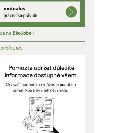
mutualus
kladě
právnička/právník
íce na
EkoJobs
>
y aktivní
ODPOŘTE NÁS