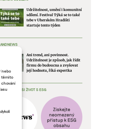
Udržitelnost, umění i komunitní
sdílení. Festival Týká se to také
tebe v Uherském Hradišti
startuje tento týden
RANDNEWS
Ani trend, ani povinnost.
Udržitelnost je způsob, jak řídit
firmu do budoucna a zvyšovat
a/nebo
její hodnotu, říká expertka
s těmito
e chování
lasu
EDNODUŠTE SI ŽIVOT S ESG
dykoli