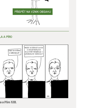
LA A PÍRO
a a Píro XIII.