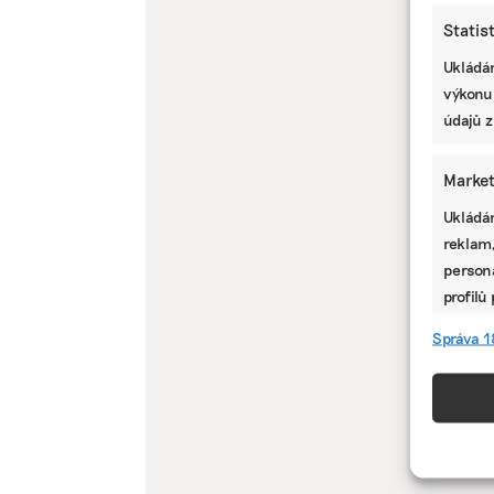
Statis
Ukládán
výkonu
údajů z
Market
Ukládán
reklam,
persona
profilů
omezen
Správa 1
Funkc
Přiřazo
zařízen
informa