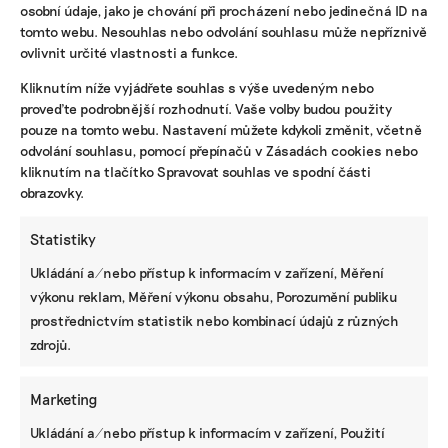
osobní údaje, jako je chování při procházení nebo jedinečná ID na
tomto webu. Nesouhlas nebo odvolání souhlasu může nepříznivě
ovlivnit určité vlastnosti a funkce.
KOMERČNÍ SDĚLENÍ
Kliknutím níže vyjádřete souhlas s výše uvedeným nebo
Udržitelnost, umění i komunitní sdílení.
proveďte podrobnější rozhodnutí. Vaše volby budou použity
Festival Týká se to také tebe v Uherském
pouze na tomto webu. Nastavení můžete kdykoli změnit, včetně
Hradišti startuje tento týden
odvolání souhlasu, pomocí přepínačů v Zásadách cookies nebo
kliknutím na tlačítko Spravovat souhlas ve spodní části
obrazovky.
BRANDNEWS
Statistiky
Ani trend, ani povinnost. Udržitelnost je
Ukládání a/nebo přístup k informacím v zařízení, Měření
způsob, jak řídit firmu do budoucna a zvyšovat
její hodnotu, říká expertka
výkonu reklam, Měření výkonu obsahu, Porozumění publiku
prostřednictvím statistik nebo kombinací údajů z různých
zdrojů.
ZJEDNODUŠTE SI ŽIVOT S ESG
Marketing
Ukládání a/nebo přístup k informacím v zařízení, Použití