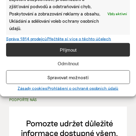
zjišťování podvodů a odstraňování chyb,
PRÁCE, KTERÁ ZLEPŠÍ SVĚT
Poskytování a zobrazování reklamy a obsahu,
Vždy aktivní
Ukládání a sdělování voleb ochrany osobních
mutualus
údajů.
Stáž: právnička nebo právník v oblasti
Správa 1814 prodejců
Přečtěte si více o těchto účelech
udržitelnosti
Příjmout
mutualus
Odmítnout
právnička/právník
Spravovat možnosti
Více na
EkoJobs
>
Zásady cookies
Prohlášení o ochraně osobních údajů
PODPOŘTE NÁS