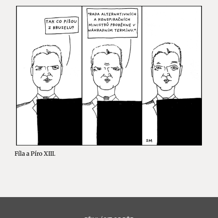
Fíla a Píro XIII.