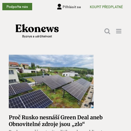
Přeskočit
Podpořte nás
Přihlásit se
KOUPIT PŘEDPLATNÉ
na
obsah
Proč Rusko nesnáší Green Deal aneb
Obnovitelné zdroje jsou „zlo“