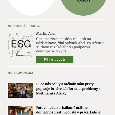
NEJNOVĚJŠÍ PODCAST
Martin Abel
Chceme získat desítky milionů na
udržitelnost, říká právník Abel. Po střetu s
Turkem rozjíždí fond s podporou
developera Sekyry
Přihlásit odběr
NEJZAJÍMAVĚJŠÍ
Ruce nás pálily a otékaly nám prsty,
popisuje brněnská floristka problémy s
květinami z Afriky
Fotovoltaika na balkoně utáhne
domácnost, zatímco jste v práci. Lidé je