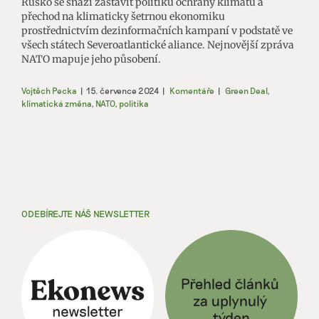
Rusko se snaží zastavit politiku ochrany klimatu a
přechod na klimaticky šetrnou ekonomiku
prostřednictvím dezinformačních kampaní v podstatě ve
všech státech Severoatlantické aliance. Nejnovější zpráva
NATO mapuje jeho působení.
Vojtěch Pecka
|
15. července 2024
|
Komentáře
|
Green Deal
,
klimatická změna
,
NATO
,
politika
ODEBÍREJTE NÁŠ NEWSLETTER