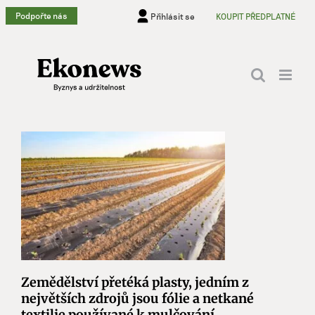
Přeskočit
Podpořte nás
Přihlásit se
KOUPIT PŘEDPLATNÉ
na
obsah
Zemědělství přetéká plasty, jedním z
největších zdrojů jsou fólie a netkané
textilie používané k mulčování