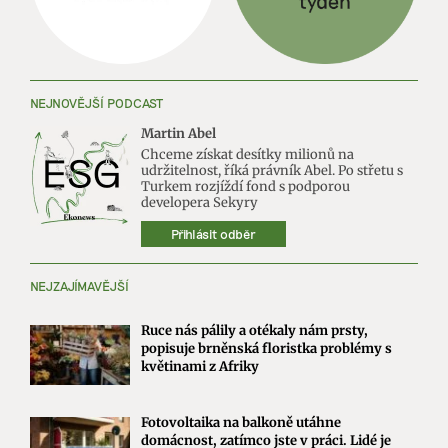
NEJNOVĚJŠÍ PODCAST
Martin Abel
Chceme získat desítky milionů na
udržitelnost, říká právník Abel. Po střetu s
Turkem rozjíždí fond s podporou
developera Sekyry
Přihlásit odběr
NEJZAJÍMAVĚJŠÍ
Ruce nás pálily a otékaly nám prsty,
popisuje brněnská floristka problémy s
květinami z Afriky
Fotovoltaika na balkoně utáhne
domácnost, zatímco jste v práci. Lidé je