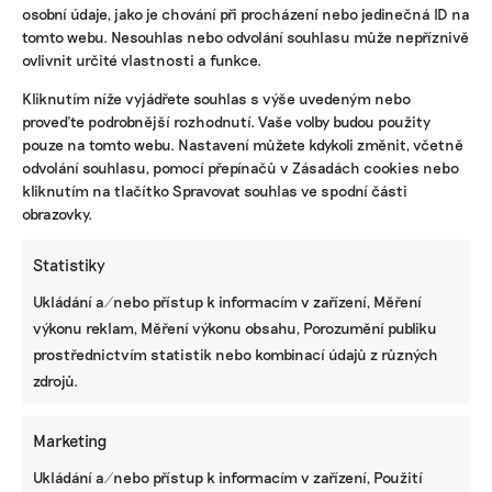
osobní údaje, jako je chování při procházení nebo jedinečná ID na
tomto webu. Nesouhlas nebo odvolání souhlasu může nepříznivě
ovlivnit určité vlastnosti a funkce.
KOMERČNÍ SDĚLENÍ
Kliknutím níže vyjádřete souhlas s výše uvedeným nebo
Udržitelnost, umění i komunitní sdílení.
proveďte podrobnější rozhodnutí. Vaše volby budou použity
Festival Týká se to také tebe v Uherském
pouze na tomto webu. Nastavení můžete kdykoli změnit, včetně
Hradišti startuje tento týden
odvolání souhlasu, pomocí přepínačů v Zásadách cookies nebo
kliknutím na tlačítko Spravovat souhlas ve spodní části
obrazovky.
BRANDNEWS
Statistiky
Ani trend, ani povinnost. Udržitelnost je
Ukládání a/nebo přístup k informacím v zařízení, Měření
způsob, jak řídit firmu do budoucna a zvyšovat
její hodnotu, říká expertka
výkonu reklam, Měření výkonu obsahu, Porozumění publiku
prostřednictvím statistik nebo kombinací údajů z různých
zdrojů.
ZJEDNODUŠTE SI ŽIVOT S ESG
Marketing
Ukládání a/nebo přístup k informacím v zařízení, Použití