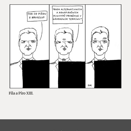
Fíla a Píro XIII.