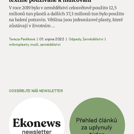
V roce 2019 bylo v zemědělství celosvětově použito 12,5
milionů tun plastů a dalších 37,3 milionů tun bylo použito
na balení potravin. Většina jsou jednorázové plasty, které
zůstávají v životním ...
Tereza Pavlíková
|
01. srpna 2022
|
Odpady
,
Zemědělství
|
mikroplasty
,
mulč
,
zemědělství
ODEBÍREJTE NÁŠ NEWSLETTER