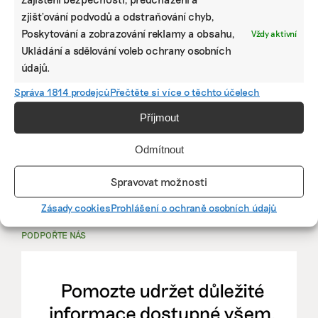
zjišťování podvodů a odstraňování chyb,
PRÁCE, KTERÁ ZLEPŠÍ SVĚT
Poskytování a zobrazování reklamy a obsahu,
Vždy aktivní
Ukládání a sdělování voleb ochrany osobních
mutualus
údajů.
Stáž: právnička nebo právník v oblasti
Správa 1814 prodejců
Přečtěte si více o těchto účelech
udržitelnosti
Příjmout
mutualus
Odmítnout
právnička/právník
Spravovat možnosti
Více na
EkoJobs
>
Zásady cookies
Prohlášení o ochraně osobních údajů
PODPOŘTE NÁS