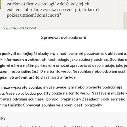
zatěžovat firmy s ekologií v době, kdy jejich
existenci ohrožuje vysoká cena energií, inflace či
pokles utrácení domácností?
ESG
,
krize
,
udržitelnost
Spravovat své soukromí
poskytli co nejlepší služby, my a naši partneři používáme k ukládání 
 k informacím o zařízeních, technologie jako soubory cookies. Souhlas 
giemi nám a našim partnerům umožní zpracovávat osobní údaje, jako j
házení nebo jedinečná ID na tomto webu. Nesouhlas nebo odvolání souh
říznivě ovlivnit určité vlastnosti a funkce.
m níže vyjádřete souhlas s výše uvedeným nebo proveďte podrobnější
tí. Vaše volby budou použity pouze na tomto webu. Nastavení můžete k
včetně odvolání souhlasu, pomocí přepínačů v Zásadách cookies nebo
m na tlačítko Spravovat souhlas ve spodní části obrazovky.
tiky