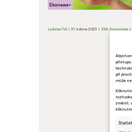
Ladislav Tyll
|
31. května 2023
|
ESG
,
Komentáře
|
Abychom 
přístupu
technolo
při proc
může nep
Kliknutí
rozhodnu
změnit, 
kliknutí
Statis