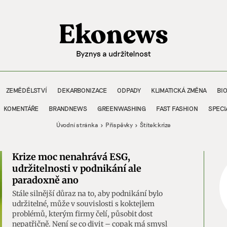
ZEMĚDĚLSTVÍ
DEKARBONIZACE
ODPADY
KLIMATICKÁ ZMĚNA
BI
KOMENTÁŘE
BRANDNEWS
GREENWASHING
FAST FASHION
SPECI
Úvodní stránka
Příspěvky
Štítek:
krize
Krize moc nenahrává ESG,
udržitelnosti v podnikání ale
paradoxně ano
Stále silnější důraz na to, aby podnikání bylo
udržitelné, může v souvislosti s koktejlem
problémů, kterým firmy čelí, působit dost
nepatřičně. Není se co divit – copak má smysl