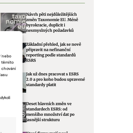
Návrh pěti nejdůležitějších
změn Taxonomie EU. Méně
byrokracie, duplicit i
nesmyslných požadavků
Základní přehled, jak se nově
připravit na nefinanční
reporting podle standardů
a/nebo
ESRS
s těmito
e chování
Jak už dnes pracovat s ESRS
lasu
2.0 a pro koho budou upravené
standardy platit
dykoli
Deset hlavních změn ve
standardech ESRS: od
menšího množství dat po
jasnější strukturu