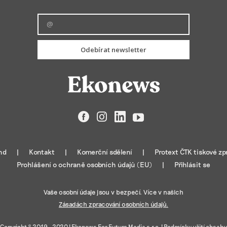
ě vyžádaných informací.
ění bezpečnosti, předcházení a zjišťování podvodů a
ňování chyb, Poskytování a zobrazování reklamy a obsahu,
Vžd
Odebírat newsletter
ní a sdělování voleb ochrany osobních údajů.
Facebook
Instagram
LinkedIn
YouTube
nd
Kontakt
Komerční sdělení
Protext ČTK tiskové zp
Prohlášení o ochraně osobních údajů (EU)
Přihlásit se
Vaše osobní údaje jsou v bezpečí. Více v našich
Zásadách zpracování osobních údajů.
Copyright © 2019 - 2020 |
Ekonews For Future Media s.r.o.
|
Podmínky užití obsahu