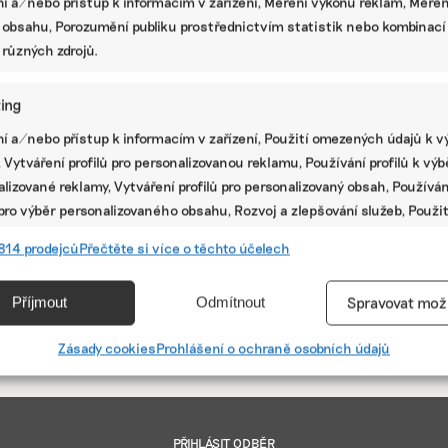
í a/nebo přístup k informacím v zařízení, Měření výkonu reklam, Měřen
 obsahu, Porozumění publiku prostřednictvím statistik nebo kombinací
 různých zdrojů.
ing
í a/nebo přístup k informacím v zařízení, Použití omezených údajů k v
 Vytváření profilů pro personalizovanou reklamu, Používání profilů k vý
lizované reklamy, Vytváření profilů pro personalizovaný obsah, Používán
 pro výběr personalizovaného obsahu, Rozvoj a zlepšování služeb, Použit
Li
ých údajů k výběru obsahu.
814 prodejců
Přečtěte si více o těchto účelech
e
Vžd
Příjmout
Odmítnout
Spravovat mož
vání a kombinování údajů z jiných zdrojů údajů, Propojení různých
í, Identifikace zařízení na základě automaticky přenášených
Zásady cookies
Prohlášení o ochraně osobních údajů
cí.
ání přesných údajů o zeměpisné poloze, Identifikace zařízení na zá
PŘIHLÁSIT ODBĚR