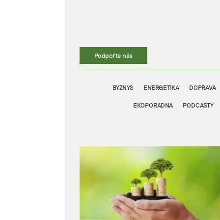
Přeskočit
na
obsah
Podpořte nás
BYZNYS
ENERGETIKA
DOPRAVA
EKOPORADNA
PODCASTY