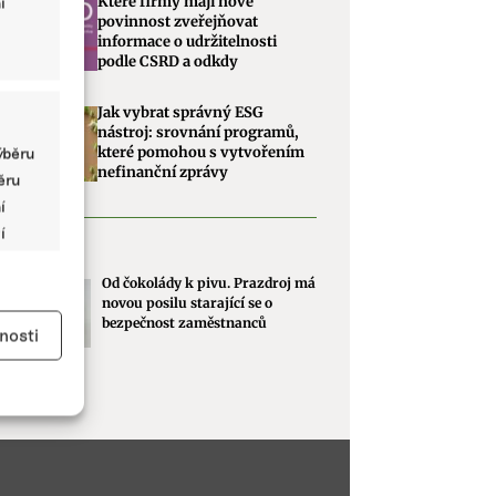
Které firmy mají nově
í
povinnost zveřejňovat
informace o udržitelnosti
podle CSRD a odkdy
Jak vybrat správný ESG
nástroj: srovnání programů,
které pomohou s vytvořením
ýběru
nefinanční zprávy
běru
í
í
dé v ESG
Od čokolády k pivu. Prazdroj má
novou posilu starající se o
y aktivní
bezpečnost zaměstnanců
nosti
kladě