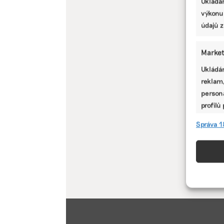
Ukládán
výkonu
údajů z
Market
Ukládán
reklam,
persona
profilů
omezen
Správa 1
Funkc
Přiřazo
zařízen
informa
Použív