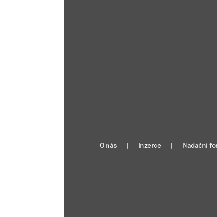
aktivn
Zajišt
odstra
Ukládá
O nás
Inzerce
Nadační fo