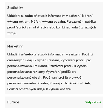
Statistiky
Ukládání a/nebo přístup k informacím v zařízení, Měření
výkonu reklam, Měření výkonu obsahu, Porozumění publiku
KOMERČNÍ SDĚLENÍ
prostřednictvím statistik nebo kombinací údajů z různých
Udržitelnost, umění i komunitní sdílení.
zdrojů.
Festival Týká se to také tebe v Uherském
Hradišti startuje tento týden
Marketing
Ukládání a/nebo přístup k informacím v zařízení, Použití
omezených údajů k výběru reklam, Vytváření profilů pro
BRANDNEWS
personalizovanou reklamu, Používání profilů k výběru
Ani trend, ani povinnost. Udržitelnost je
personalizované reklamy, Vytváření profilů pro
způsob, jak řídit firmu do budoucna a zvyšovat
personalizovaný obsah, Používání profilů pro výběr
její hodnotu, říká expertka
personalizovaného obsahu, Rozvoj a zlepšování služeb,
Použití omezených údajů k výběru obsahu.
ZJEDNODUŠTE SI ŽIVOT S ESG
Funkce
Vždy aktivní