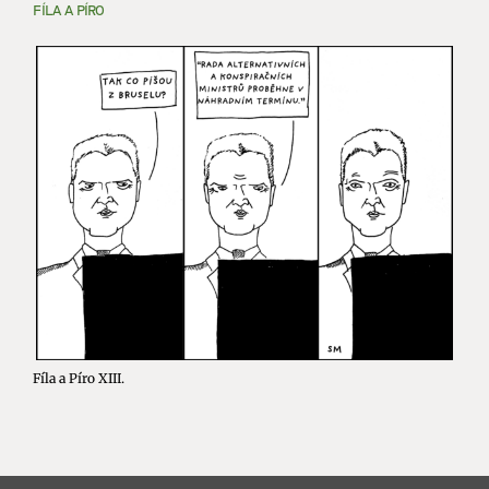
FÍLA A PÍRO
Fíla a Píro XIII.