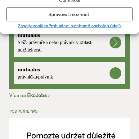
Odmítnout
Spravovat možnosti
PRÁCE, KTERÁ ZLEPŠÍ SVĚT
Zásady cookies
Prohlášení o ochraně osobních údajů
mutualus
Stáž: právnička nebo právník v oblasti
udržitelnosti
mutualus
právnička/právník
Více na
EkoJobs
>
PODPOŘTE NÁS