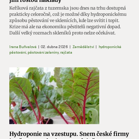
Keříková rajčata z tuzemska jsou dnes na trhu dostupná
prakticky celoročně, což je možné díky hydroponickému
způsobu pěstování ve sklenících, kde lze svítit i topit.
Krize má ale na ekonomiku pěstitelů negativní dopad.
Další velký rozmach skleníků proto nelze očekávat.
Irena Buřívalová
|
02. dubna 2026
|
Zemědělství
|
hydroponické
pěstování
,
pěstování zeleniny
,
rajčata
Hydroponie na vzestupu. Snem české firmy