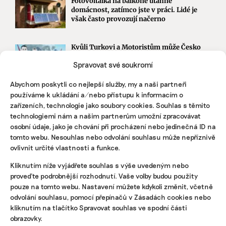
Fotovoltaika na balkoně utáhne
domácnost, zatímco jste v práci. Lidé je
však často provozují načerno
Kvůli Turkovi a Motoristům může Česko
přijít o desítky miliard. Ve hře jsou
Spravovat své soukromí
akcelerační zóny i povolenky
Abychom poskytli co nejlepší služby, my a naši partneři
používáme k ukládání a/nebo přístupu k informacím o
STÁHNĚTE SI NAŠE E-BOOKY
zařízeních, technologie jako soubory cookies. Souhlas s těmito
technologiemi nám a našim partnerům umožní zpracovávat
osobní údaje, jako je chování při procházení nebo jedinečná ID na
tomto webu. Nesouhlas nebo odvolání souhlasu může nepříznivě
ovlivnit určité vlastnosti a funkce.
Kliknutím níže vyjádřete souhlas s výše uvedeným nebo
proveďte podrobnější rozhodnutí. Vaše volby budou použity
pouze na tomto webu. Nastavení můžete kdykoli změnit, včetně
odvolání souhlasu, pomocí přepínačů v Zásadách cookies nebo
kliknutím na tlačítko Spravovat souhlas ve spodní části
obrazovky.