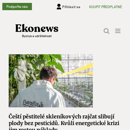
Přeskočit
Podpořte nás
Přihlásit se
KOUPIT PŘEDPLATNÉ
na
obsah
Čeští pěstitelé skleníkových rajčat slibují
plody bez pesticidů. Kvůli energetické krizi
jim rostou náklady