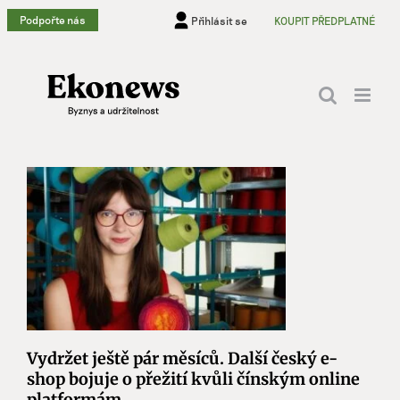
Přeskočit
Podpořte nás
Přihlásit se
KOUPIT PŘEDPLATNÉ
na
obsah
Vydržet ještě pár měsíců. Další český e-
shop bojuje o přežití kvůli čínským online
platformám