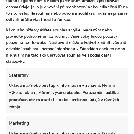
technologiemi nám a našim partnerům umožní zpracovávat
osobní údaje, jako je chování při procházení nebo jedinečná ID na
tomto webu. Nesouhlas nebo odvolání souhlasu může nepříznivě
ovlivnit určité vlastnosti a funkce.
KOMERČNÍ SDĚLENÍ
Kliknutím níže vyjádřete souhlas s výše uvedeným nebo
proveďte podrobnější rozhodnutí. Vaše volby budou použity
Udržitelnost, umění i komunitní sdílení.
pouze na tomto webu. Nastavení můžete kdykoli změnit, včetně
Festival Týká se to také tebe v Uherském
Hradišti startuje tento týden
odvolání souhlasu, pomocí přepínačů v Zásadách cookies nebo
kliknutím na tlačítko Spravovat souhlas ve spodní části
obrazovky.
BRANDNEWS
Statistiky
Ani trend, ani povinnost. Udržitelnost je
Ukládání a/nebo přístup k informacím v zařízení, Měření
způsob, jak řídit firmu do budoucna a zvyšovat
výkonu reklam, Měření výkonu obsahu, Porozumění publiku
její hodnotu, říká expertka
prostřednictvím statistik nebo kombinací údajů z různých
zdrojů.
ZJEDNODUŠTE SI ŽIVOT S ESG
Marketing
Ukládání a/nebo přístup k informacím v zařízení, Použití