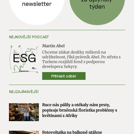
NEJNOVĚJŠÍ PODCAST
Martin Abel
Chceme získat desítky milionů na
udržitelnost, říká právník Abel. Po střetu s
Turkem rozjíždí fond s podporou
developera Sekyry
Přihlásit odběr
NEJZAJÍMAVĚJŠÍ
Ruce nás pálily a otékaly nám prsty,
popisuje brněnská floristka problémy s
květinami z Afriky
Fotovoltaika na balkoně utáhne