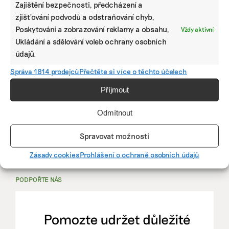
Zajištění bezpečnosti, předcházení a
zjišťování podvodů a odstraňování chyb,
PRÁCE, KTERÁ ZLEPŠÍ SVĚT
Poskytování a zobrazování reklamy a obsahu,
Vždy aktivní
Ukládání a sdělování voleb ochrany osobních
údajů.
mutualus
Stáž: právnička nebo právník v oblasti
Správa 1814 prodejců
Přečtěte si více o těchto účelech
udržitelnosti
Příjmout
mutualus
Odmítnout
právnička/právník
Spravovat možnosti
Více na
EkoJobs
>
Zásady cookies
Prohlášení o ochraně osobních údajů
PODPOŘTE NÁS