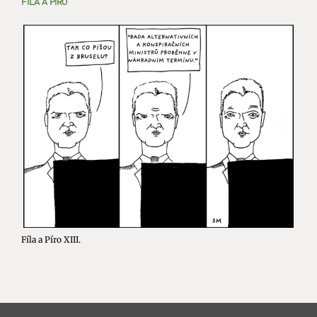
FÍLA A PÍRO
Fíla a Píro XIII.