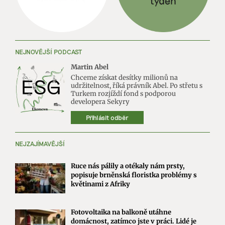
NEJNOVĚJŠÍ PODCAST
Martin Abel
Chceme získat desítky milionů na
udržitelnost, říká právník Abel. Po střetu s
Turkem rozjíždí fond s podporou
developera Sekyry
Přihlásit odběr
NEJZAJÍMAVĚJŠÍ
Ruce nás pálily a otékaly nám prsty,
popisuje brněnská floristka problémy s
květinami z Afriky
Fotovoltaika na balkoně utáhne
domácnost, zatímco jste v práci. Lidé je