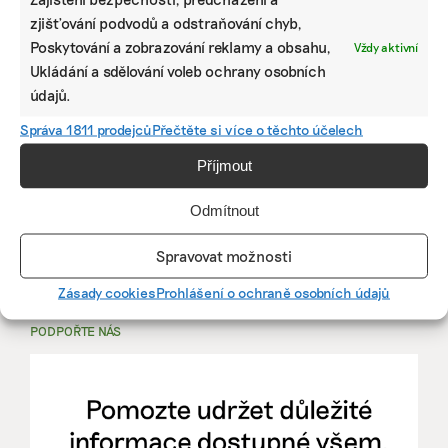
zjišťování podvodů a odstraňování chyb,
PRÁCE, KTERÁ ZLEPŠÍ SVĚT
Poskytování a zobrazování reklamy a obsahu,
Vždy aktivní
Ukládání a sdělování voleb ochrany osobních
mutualus
údajů.
Stáž: právnička nebo právník v oblasti
Správa 1811 prodejců
Přečtěte si více o těchto účelech
udržitelnosti
Příjmout
mutualus
Odmítnout
právnička/právník
Spravovat možnosti
Více na
EkoJobs
>
Zásady cookies
Prohlášení o ochraně osobních údajů
PODPOŘTE NÁS