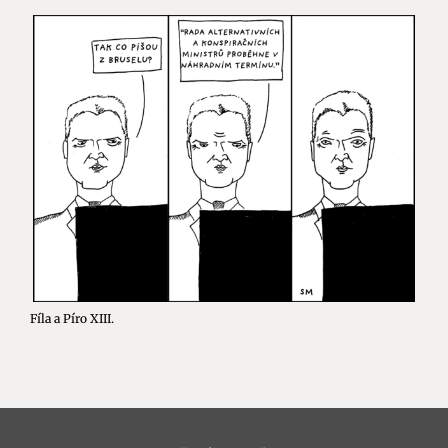
Fíla a Píro XIII.