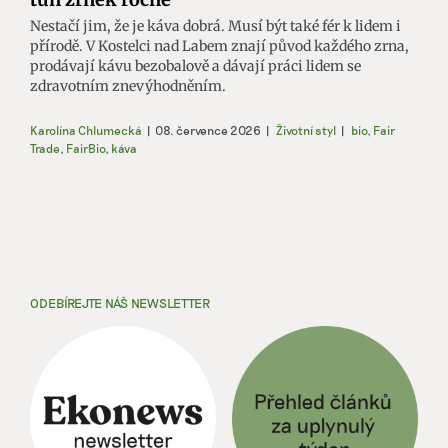
Nestačí jim, že je káva dobrá. Musí být také fér k lidem i
přírodě. V Kostelci nad Labem znají původ každého zrna,
prodávají kávu bezobalově a dávají práci lidem se
zdravotním znevýhodněním.
Karolína Chlumecká
|
08. července 2026
|
Životní styl
|
bio
,
Fair
Trade
,
FairBio
,
káva
ODEBÍREJTE NÁŠ NEWSLETTER