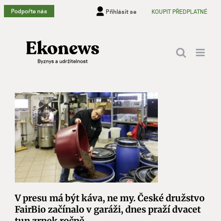
Přeskočit
Podpořte nás
Přihlásit se
KOUPIT PŘEDPLATNÉ
na
obsah
V presu má být káva, ne my. České družstvo
FairBio začínalo v garáži, dnes praží dvacet
tun zrnek ročně