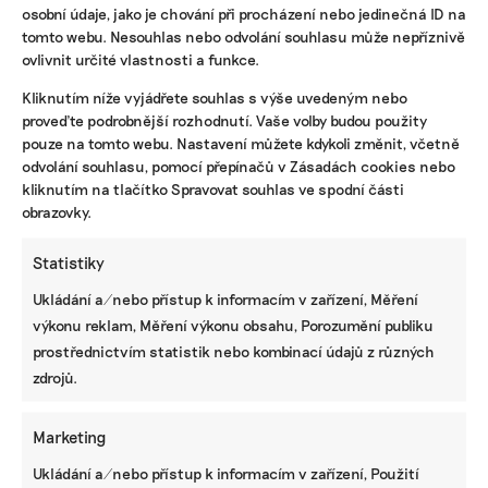
osobní údaje, jako je chování při procházení nebo jedinečná ID na
tomto webu. Nesouhlas nebo odvolání souhlasu může nepříznivě
ovlivnit určité vlastnosti a funkce.
KOMERČNÍ SDĚLENÍ
Kliknutím níže vyjádřete souhlas s výše uvedeným nebo
Udržitelnost, umění i komunitní sdílení.
proveďte podrobnější rozhodnutí. Vaše volby budou použity
Festival Týká se to také tebe v Uherském
pouze na tomto webu. Nastavení můžete kdykoli změnit, včetně
Hradišti startuje tento týden
odvolání souhlasu, pomocí přepínačů v Zásadách cookies nebo
kliknutím na tlačítko Spravovat souhlas ve spodní části
obrazovky.
BRANDNEWS
Statistiky
Nejdřív najde vadný panel. Pak pomůže s ESG
Ukládání a/nebo přístup k informacím v zařízení, Měření
reportem aneb Jak umělá inteligence pomáhá
ČEZ
výkonu reklam, Měření výkonu obsahu, Porozumění publiku
prostřednictvím statistik nebo kombinací údajů z různých
zdrojů.
ZJEDNODUŠTE SI ŽIVOT S ESG
Marketing
Ukládání a/nebo přístup k informacím v zařízení, Použití