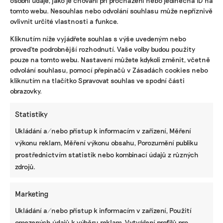
osobní údaje, jako je chování při procházení nebo jedinečná ID na
tomto webu. Nesouhlas nebo odvolání souhlasu může nepříznivě
ovlivnit určité vlastnosti a funkce.
KOMERČNÍ SDĚLENÍ
Kliknutím níže vyjádřete souhlas s výše uvedeným nebo
Udržitelnost, umění i komunitní sdílení.
Festival Týká se to také tebe v Uherském
proveďte podrobnější rozhodnutí. Vaše volby budou použity
Hradišti startuje tento týden
pouze na tomto webu. Nastavení můžete kdykoli změnit, včetně
odvolání souhlasu, pomocí přepínačů v Zásadách cookies nebo
kliknutím na tlačítko Spravovat souhlas ve spodní části
obrazovky.
BRANDNEWS
Statistiky
Ani trend, ani povinnost. Udržitelnost je
způsob, jak řídit firmu do budoucna a zvyšovat
Ukládání a/nebo přístup k informacím v zařízení, Měření
její hodnotu, říká expertka
výkonu reklam, Měření výkonu obsahu, Porozumění publiku
prostřednictvím statistik nebo kombinací údajů z různých
zdrojů.
ZJEDNODUŠTE SI ŽIVOT S ESG
Marketing
Ukládání a/nebo přístup k informacím v zařízení, Použití
omezených údajů k výběru reklam, Vytváření profilů pro