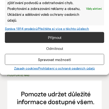
PRÁCE, KTERÁ ZLEPŠÍ SVĚT
zjišťování podvodů a odstraňování chyb,
Poskytování a zobrazování reklamy a obsahu,
Vždy aktivní
Ukládání a sdělování voleb ochrany osobních
mutualus
údajů.
Stáž: právnička nebo právník v oblasti
udržitelnosti
Správa 1814 prodejců
Přečtěte si více o těchto účelech
Příjmout
mutualus
právnička/právník
Odmítnout
Spravovat možnosti
Více na
EkoJobs
>
Zásady cookies
Prohlášení o ochraně osobních údajů
PODPOŘTE NÁS