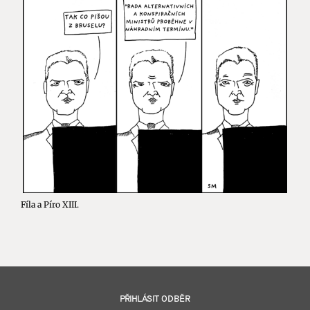
Fíla a Píro XIII.
PŘIHLÁSIT ODBĚR