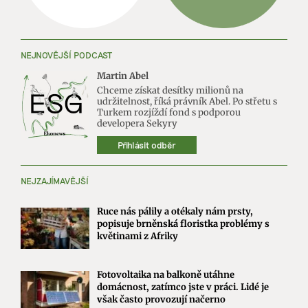
NEJNOVĚJŠÍ PODCAST
Martin Abel
Chceme získat desítky milionů na
udržitelnost, říká právník Abel. Po střetu s
Turkem rozjíždí fond s podporou
developera Sekyry
Přihlásit odběr
NEJZAJÍMAVĚJŠÍ
Ruce nás pálily a otékaly nám prsty,
popisuje brněnská floristka problémy s
květinami z Afriky
Fotovoltaika na balkoně utáhne
domácnost, zatímco jste v práci. Lidé je
však často provozují načerno