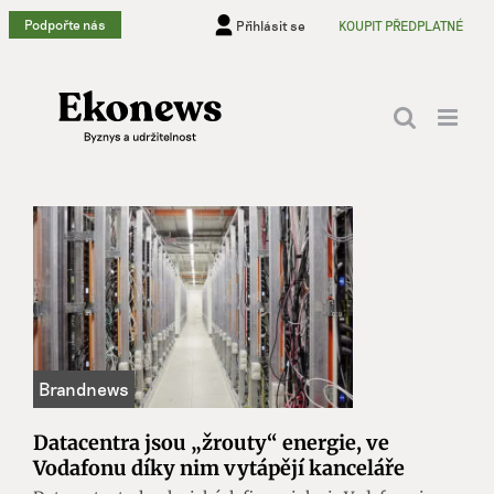
Přeskočit
Podpořte nás
Přihlásit se
KOUPIT PŘEDPLATNÉ
na
obsah
Datacentra jsou „žrouty“ energie, ve
Vodafonu díky nim vytápějí kanceláře