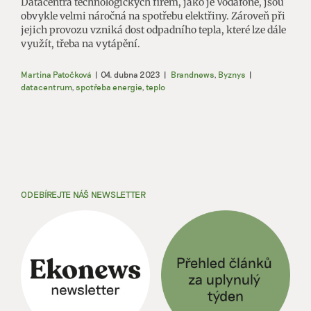
Datacentra technologických firem, jako je Vodafone, jsou
obvykle velmi náročná na spotřebu elektřiny. Zároveň při
jejich provozu vzniká dost odpadního tepla, které lze dále
využít, třeba na vytápění.
Martina Patočková
|
04. dubna 2023
|
Brandnews
,
Byznys
|
datacentrum
,
spotřeba energie
,
teplo
ODEBÍREJTE NÁŠ NEWSLETTER