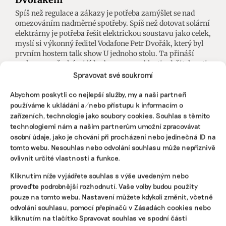
Spíš než regulace a zákazy je potřeba zamýšlet se nad
omezováním nadměrné spotřeby. Spíš než dotovat solární
elektrárny je potřeba řešit elektrickou soustavu jako celek,
myslí si výkonný ředitel Vodafone Petr Dvořák, který byl
prvním hostem talk show U jednoho stolu. Ta přináší
rozhovory s českými lídry byznysu v oblasti udržitelnosti.
Spravovat své soukromí
Veronika Němcová
|
07. září 2023
|
Byznys
,
ESG
,
U jednoho stolu
|
Abychom poskytli co nejlepší služby, my a naši partneři
CEO
,
lídři byznysu
,
udržitelnost
používáme k ukládání a/nebo přístupu k informacím o
zařízeních, technologie jako soubory cookies. Souhlas s těmito
technologiemi nám a našim partnerům umožní zpracovávat
osobní údaje, jako je chování při procházení nebo jedinečná ID na
tomto webu. Nesouhlas nebo odvolání souhlasu může nepříznivě
ovlivnit určité vlastnosti a funkce.
Kliknutím níže vyjádřete souhlas s výše uvedeným nebo
proveďte podrobnější rozhodnutí. Vaše volby budou použity
pouze na tomto webu. Nastavení můžete kdykoli změnit, včetně
odvolání souhlasu, pomocí přepínačů v Zásadách cookies nebo
kliknutím na tlačítko Spravovat souhlas ve spodní části