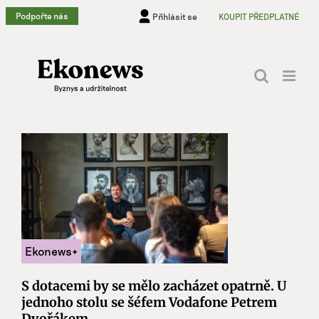
Přeskočit
Podpořte nás
Přihlásit se
KOUPIT PŘEDPLATNÉ
na
obsah
S dotacemi by se mělo zacházet opatrně. U
jednoho stolu se šéfem Vodafone Petrem
Dvořákem