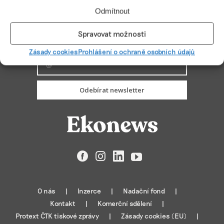
Odmítnout
Spravovat možnosti
PŘIHLÁSIT ODBĚR
Zásady cookies
Prohlášení o ochraně osobních údajů
Odebírat newsletter
Facebook
Instagram
LinkedIn
YouTube
O nás
Inzerce
Nadační fond
Kontakt
Komerční sdělení
Protext ČTK tiskové zprávy
Zásady cookies (EU)