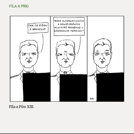
FÍLA A PÍRO
Fíla a Píro XIII.