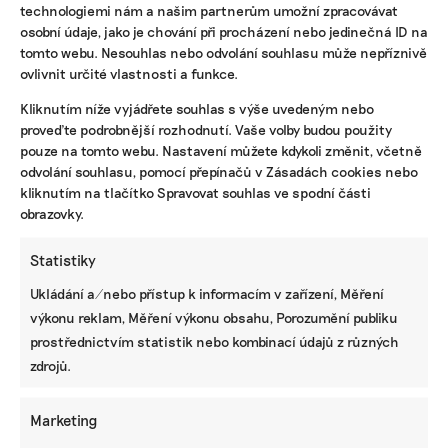
technologiemi nám a našim partnerům umožní zpracovávat
osobní údaje, jako je chování při procházení nebo jedinečná ID na
tomto webu. Nesouhlas nebo odvolání souhlasu může nepříznivě
ovlivnit určité vlastnosti a funkce.
KOMERČNÍ SDĚLENÍ
Kliknutím níže vyjádřete souhlas s výše uvedeným nebo
proveďte podrobnější rozhodnutí. Vaše volby budou použity
Udržitelnost, umění i komunitní sdílení.
pouze na tomto webu. Nastavení můžete kdykoli změnit, včetně
Festival Týká se to také tebe v Uherském
odvolání souhlasu, pomocí přepínačů v Zásadách cookies nebo
Hradišti startuje tento týden
kliknutím na tlačítko Spravovat souhlas ve spodní části
obrazovky.
Statistiky
BRANDNEWS
Ukládání a/nebo přístup k informacím v zařízení, Měření
Ani trend, ani povinnost. Udržitelnost je
způsob, jak řídit firmu do budoucna a zvyšovat
výkonu reklam, Měření výkonu obsahu, Porozumění publiku
její hodnotu, říká expertka
prostřednictvím statistik nebo kombinací údajů z různých
zdrojů.
Marketing
ZJEDNODUŠTE SI ŽIVOT S ESG