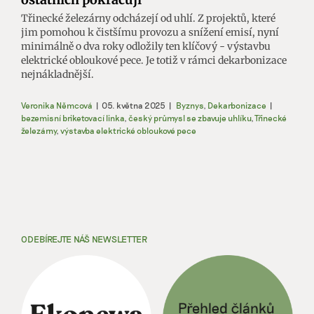
Třinecké železárny odcházejí od uhlí. Z projektů, které
jim pomohou k čistšímu provozu a snížení emisí, nyní
minimálně o dva roky odložily ten klíčový - výstavbu
elektrické obloukové pece. Je totiž v rámci dekarbonizace
nejnákladnější.
Veronika Němcová
|
05. května 2025
|
Byznys
,
Dekarbonizace
|
bezemisní briketovací linka
,
český průmysl se zbavuje uhlíku
,
Třinecké
železárny
,
výstavba elektrické obloukové pece
ODEBÍREJTE NÁŠ NEWSLETTER