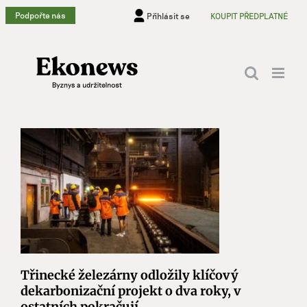
Přeskočit
Podpořte nás
Přihlásit se
KOUPIT PŘEDPLATNÉ
na
obsah
Třinecké železárny odložily klíčový
dekarbonizační projekt o dva roky, v
ostatních pokračují