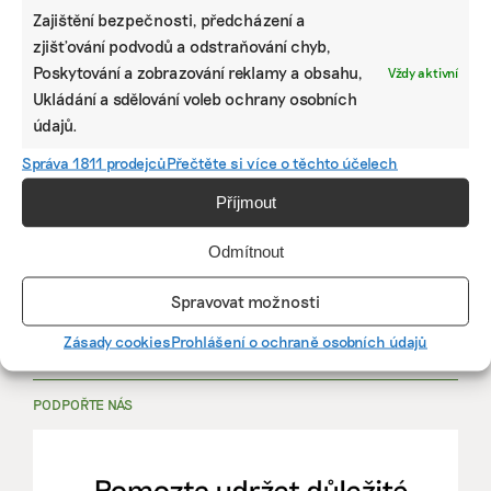
Zajištění bezpečnosti, předcházení a
zjišťování podvodů a odstraňování chyb,
PRÁCE, KTERÁ ZLEPŠÍ SVĚT
Poskytování a zobrazování reklamy a obsahu,
Vždy aktivní
Ukládání a sdělování voleb ochrany osobních
údajů.
mutualus
Správa 1811 prodejců
Přečtěte si více o těchto účelech
Stáž: právnička nebo právník v oblasti
udržitelnosti
Příjmout
Odmítnout
mutualus
právnička/právník
Spravovat možnosti
Zásady cookies
Prohlášení o ochraně osobních údajů
Více na
EkoJobs
>
PODPOŘTE NÁS