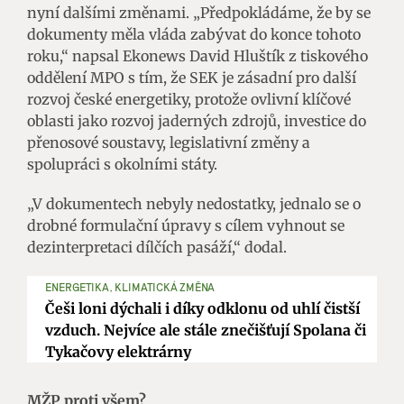
nyní dalšími změnami. „Předpokládáme, že by se
dokumenty měla vláda zabývat do konce tohoto
roku,“ napsal Ekonews David Hluštík z tiskového
oddělení MPO s tím, že SEK je zásadní pro další
rozvoj české energetiky, protože ovlivní klíčové
oblasti jako rozvoj jaderných zdrojů, investice do
přenosové soustavy, legislativní změny a
spolupráci s okolními státy.
„V dokumentech nebyly nedostatky, jednalo se o
drobné formulační úpravy s cílem vyhnout se
dezinterpretaci dílčích pasáží,“ dodal.
ENERGETIKA, KLIMATICKÁ ZMĚNA
Češi loni dýchali i díky odklonu od uhlí čistší
vzduch. Nejvíce ale stále znečišťují Spolana či
Tykačovy elektrárny
MŽP proti všem?