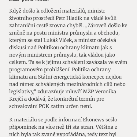
Když došlo k odložení materiálů, ministr
životního prostředí Petr Hladík na vládě kvůli
zahraniční cestě zrovna chyběl. „Zároveň došlo ke
změně na postu ministra průmyslu a obchodu,
kterým se stal Lukáš Vlček, a ministr očekává
diskusi nad Politikou ochrany klimatu jak s
novým ministrem průmyslu, tak vládou jako
celkem. Ta se k jejímu schválení zavázala ve svém
programovém prohlášení. Politika ochrany
klimatu ani Státní energetická koncepce nejdou
nad rámec schválených mezinárodních cílů nebo
legislativy,“ zdůrazňuje mluvčí MŽP Veronika
Krejčí a dodává, že konkrétní termín pro
schvalování POK zatím určen není.
K materiálu se podle informací Ekonews sešlo
připomínek na více než tři sta stran. Většina z
nich byla tak zvaně vypořádána, tedy text byl