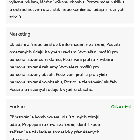
výkonu reklam, Měření výkonu obsahu, Porozumění publiku
chtěla by kočku.
prostřednictvím statistik nebo kombinací údajů z různých
zdrojů.
Marketing
Reklama
Ukládání a/nebo přístup k informacím v zařízení, Použití
omezených údajů k výběru reklam, Vytváření profilů pro
personalizovanou reklamu, Používání profilů k výběru
personalizované reklamy, Vytváření profilů pro
personalizovaný obsah, Používání profilů pro výběr
personalizovaného obsahu, Rozvoj a zlepšování služeb,
Použití omezených údajů k výběru obsahu.
Funkce
Vždy aktivní
Přiřazování a kombinování údajů z jiných zdrojů
Pomozte udržet důležité
údajů, Propojení různých zařízení, Identifikace
informace dostupné všem.
zařízení na základě automaticky přenášených
informací.