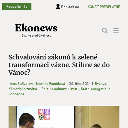
Přeskočit
Podpořte nás
Přihlásit se
KOUPIT PŘEDPLATNÉ
na
obsah
Schvalování zákonů k zelené
transformaci vázne. Stihne se do
Vánoc?
Irena Buřívalová
,
Martina Patočková
|
29. října 2024
|
Byznys
,
Klimatická změna
|
Politika ochrany klimatu
,
Státní energetická
koncepce
Zobrazit
větší
obrázek