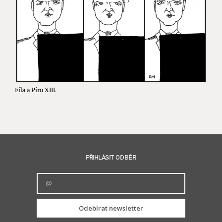
Fíla a Píro XIII.
PŘIHLÁSIT ODBĚR
Odebírat newsletter