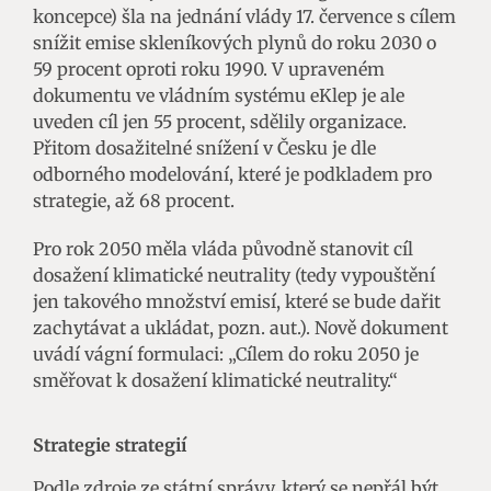
koncepce) šla na jednání vlády 17. července s cílem
snížit emise skleníkových plynů do roku 2030 o
59 procent oproti roku 1990. V upraveném
dokumentu ve vládním systému eKlep je ale
uveden cíl jen 55 procent, sdělily organizace.
Přitom dosažitelné snížení v Česku je dle
odborného modelování, které je podkladem pro
strategie, až 68 procent.
Pro rok 2050 měla vláda původně stanovit cíl
dosažení klimatické neutrality (tedy vypouštění
jen takového množství emisí, které se bude dařit
zachytávat a ukládat, pozn. aut.). Nově dokument
uvádí vágní formulaci: „Cílem do roku 2050 je
směřovat k dosažení klimatické neutrality.“
Strategie strategií
Podle zdroje ze státní správy, který se nepřál být