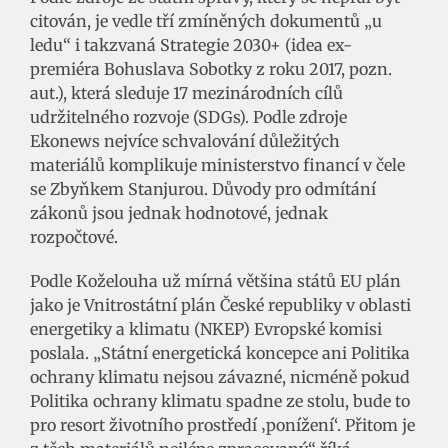
citován, je vedle tří zmíněných dokumentů „u
ledu“ i takzvaná Strategie 2030+ (idea ex-
premiéra Bohuslava Sobotky z roku 2017, pozn.
aut.), která sleduje 17 mezinárodních cílů
udržitelného rozvoje (SDGs). Podle zdroje
Ekonews nejvíce schvalování důležitých
materiálů komplikuje ministerstvo financí v čele
se Zbyňkem Stanjurou. Důvody pro odmítání
zákonů jsou jednak hodnotové, jednak
rozpočtové.
Podle Koželouha už mírná většina států EU plán
jako je Vnitrostátní plán České republiky v oblasti
energetiky a klimatu (NKEP) Evropské komisi
poslala. „Státní energetická koncepce ani Politika
ochrany klimatu nejsou závazné, nicméně pokud
Politika ochrany klimatu spadne ze stolu, bude to
pro resort životního prostředí ‚ponížení‘. Přitom je