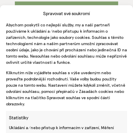
Spravovat své soukromí
Abychom poskytli co nejlepší služby, my a naši partneři
používáme k ukládání a/nebo přístupu k informacím o
zařízeních, technologie jako soubory cookies. Souhlas s těmito
IRENA BUŘÍVALOVÁ
technologiemi nám a našim partnerům umožní zpracovávat
Irena prošla MF Dnes nebo ekonomickými týdeníky
osobní údaje, jako je chování při procházení nebo jedinečná ID na
Euro a Czech Business Weekly. Nejradši píše o
věčných chemikáliích v oblečení, ekologickém
tomto webu. Nesouhlas nebo odvolání souhlasu může nepříznivě
zemědělství, odpadech, rychlé módě a bioplastech.
ovlivnit určité vlastnosti a funkce.
Kliknutím níže vyjádřete souhlas s výše uvedeným nebo
proveďte podrobnější rozhodnutí. Vaše volby budou použity
pouze na tomto webu. Nastavení můžete kdykoli změnit, včetně
odvolání souhlasu, pomocí přepínačů v Zásadách cookies nebo
kliknutím na tlačítko Spravovat souhlas ve spodní části
obrazovky.
MARTINA PATOČKOVÁ
Martina začínala s novinařinou v agentuře ČTK a
Statistiky
pokračovala v MF Dnes, psala pro E15 či Reportér
Premium. Jenže pak zatoužila po větší samostatnosti.
Ukládání a/nebo přístup k informacím v zařízení, Měření
Ráda chodí po kopcích, plave s ploutvemi i bez nich a