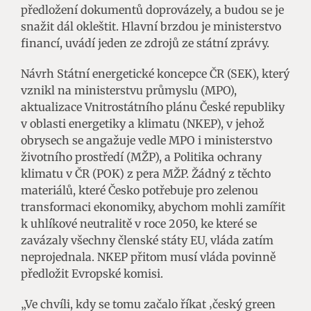
předložení dokumentů doprovázely, a budou se je
snažit dál okleštit. Hlavní brzdou je ministerstvo
financí, uvádí jeden ze zdrojů ze státní zprávy.
Návrh Státní energetické koncepce ČR (SEK), který
vznikl na ministerstvu průmyslu (MPO),
aktualizace Vnitrostátního plánu České republiky
v oblasti energetiky a klimatu (NKEP), v jehož
obrysech se angažuje vedle MPO i ministerstvo
životního prostředí (MŽP), a Politika ochrany
klimatu v ČR (POK) z pera MŽP. Žádný z těchto
materiálů, které Česko potřebuje pro zelenou
transformaci ekonomiky, abychom mohli zamířit
k uhlíkové neutralitě v roce 2050, ke které se
zavázaly všechny členské státy EU, vláda zatím
neprojednala. NKEP přitom musí vláda povinně
předložit Evropské komisi.
„Ve chvíli, kdy se tomu začalo říkat ‚český green