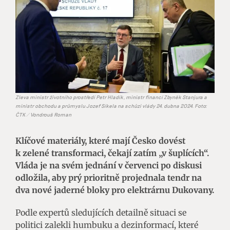
Zleva ministr životního prostředí Petr Hladík, ministr financí Zbyněk Stanjura a
ministr obchodu a průmyslu Jozef Síkela na schůzi vlády 24. dubna 2024. Foto:
ČTK / Vondrouš Roman
Klíčové materiály, které mají Česko dovést
k zelené transformaci, čekají zatím „v šuplících“.
Vláda je na svém jednání v červenci po diskusi
odložila, aby prý prioritně projednala tendr na
dva nové jaderné bloky pro elektrárnu Dukovany.
Podle expertů sledujících detailně situaci se
politici zalekli humbuku a dezinformací, které