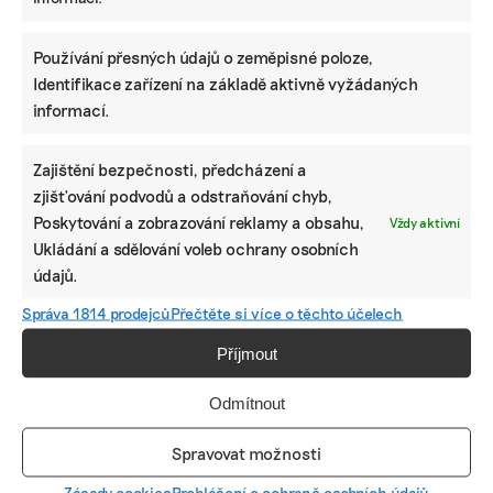
Díky vaší podpoře se můžeme pustit do témat,
Používání přesných údajů o zeměpisné poloze,
která by jinak nevznikla.
Identifikace zařízení na základě aktivně vyžádaných
Přispějte na vznik obsahu.
informací.
Zajištění bezpečnosti, předcházení a
zjišťování podvodů a odstraňování chyb,
Poskytování a zobrazování reklamy a obsahu,
Vždy aktivní
Ukládání a sdělování voleb ochrany osobních
údajů.
Správa 1814 prodejců
Přečtěte si více o těchto účelech
Příjmout
Odmítnout
Spravovat možnosti
Zásady cookies
Prohlášení o ochraně osobních údajů