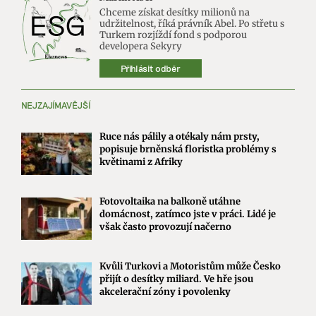
Chceme získat desítky milionů na
udržitelnost, říká právník Abel. Po střetu s
Turkem rozjíždí fond s podporou
developera Sekyry
Přihlásit odběr
NEJZAJÍMAVĚJŠÍ
Ruce nás pálily a otékaly nám prsty,
popisuje brněnská floristka problémy s
květinami z Afriky
Fotovoltaika na balkoně utáhne
domácnost, zatímco jste v práci. Lidé je
však často provozují načerno
Kvůli Turkovi a Motoristům může Česko
přijít o desítky miliard. Ve hře jsou
akcelerační zóny i povolenky