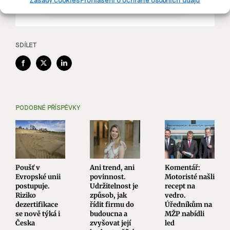
SDÍLET
Facebook
X
LinkedIn
PODOBNÉ PŘÍSPĚVKY
Poušť v
Ani trend, ani
Komentář:
Evropské unii
povinnost.
Motoristé našli
postupuje.
Udržitelnost je
recept na
Riziko
způsob, jak
vedro.
dezertifikace
řídit firmu do
Úředníkům na
se nově týká i
budoucna a
MŽP nabídli
Česka
zvyšovat její
led