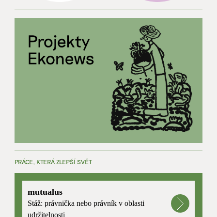
PRÁCE, KTERÁ ZLEPŠÍ SVĚT
mutualus
Stáž: právnička nebo právník v oblasti
udržitelnosti