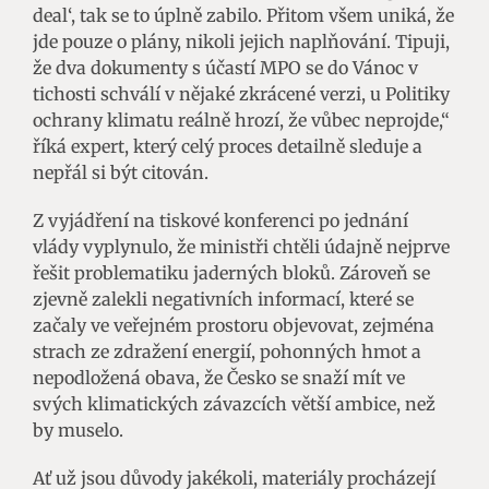
deal‘, tak se to úplně zabilo. Přitom všem uniká, že
jde pouze o plány, nikoli jejich naplňování. Tipuji,
že dva dokumenty s účastí MPO se do Vánoc v
tichosti schválí v nějaké zkrácené verzi, u Politiky
ochrany klimatu reálně hrozí, že vůbec neprojde,“
říká expert, který celý proces detailně sleduje a
nepřál si být citován.
Z vyjádření na tiskové konferenci po jednání
vlády vyplynulo, že ministři chtěli údajně nejprve
řešit problematiku jaderných bloků. Zároveň se
zjevně zalekli negativních informací, které se
začaly ve veřejném prostoru objevovat, zejména
strach ze zdražení energií, pohonných hmot a
nepodložená obava, že Česko se snaží mít ve
svých klimatických závazcích větší ambice, než
by muselo.
Ať už jsou důvody jakékoli, materiály procházejí