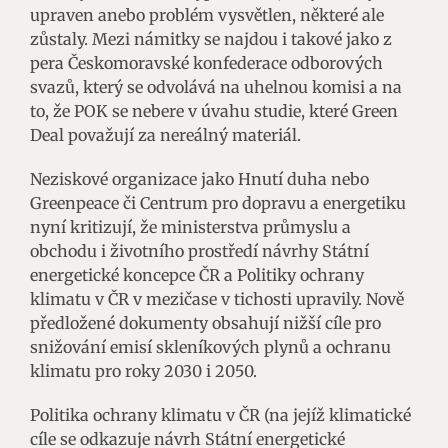
upraven anebo problém vysvětlen, některé ale
zůstaly. Mezi námitky se najdou i takové jako z
pera Českomoravské konfederace odborových
svazů, který se odvolává na uhelnou komisi a na
to, že POK se nebere v úvahu studie, které Green
Deal považují za nereálný materiál.
Neziskové organizace jako Hnutí duha nebo
Greenpeace či Centrum pro dopravu a energetiku
nyní kritizují, že ministerstva průmyslu a
obchodu i životního prostředí návrhy Státní
energetické koncepce ČR a Politiky ochrany
klimatu v ČR v mezičase v tichosti upravily. Nově
předložené dokumenty obsahují nižší cíle pro
snižování emisí skleníkových plynů a ochranu
klimatu pro roky 2030 i 2050.
Politika ochrany klimatu v ČR (na jejíž klimatické
cíle se odkazuje návrh Státní energetické