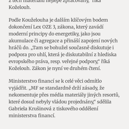
z těch materiálů nejlépe zpracovaný,“ říká
Koželouh.
Podle Kouželouha je dalším klíčovým bodem
dokončení Lex OZE 3, zákona, který zavádí
moderní principy do energetiky, jako jsou
akumulace či agregace a přináší zapojení nových
hráčů do. „Tam se bohužel současně diskutuje i
podpora pro uhlí, která je diskutabilní z hlediska
evropského práva, resp. veřejné podpory,“ říká
Koželouh. Zákon je nyní ve druhém čtení.
Ministerstvo financí se k celé věci odmítlo
vyjádřit. „MF se standardně drží zásady, že
nekomentuje přes média materiály jiných resortů,
které dosud nebyly vládou projednány,“ sdělila
Gabriela Krušinová z tiskového oddělení
ministerstva financí.