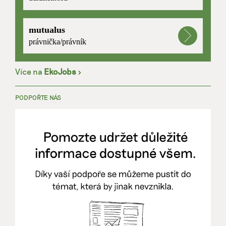
mutualus
právnička/právník
Více na
EkoJobs
>
PODPOŘTE NÁS