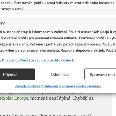
+4
 obsahu, Porozumění publiku prostřednictvím statistik nebo kombinací
 různých zdrojů.
ing
V
í a/nebo přístup k informacím v zařízení, Použití omezených údajů k v
 Vytváření profilů pro personalizovanou reklamu, Používání profilů k vý
P
lizované reklamy, Vytváření profilů pro personalizovaný obsah, Používán
oltaice už od roku 2009. Z prvních pokusných
 pro výběr personalizovaného obsahu, Rozvoj a zlepšování služeb, Použit
rostla a aktuálně umisťuje panely
na nižší
ých údajů k výběru obsahu.
811 prodejců
Přečtěte si více o těchto účelech
Francie. Právě tyto první velké instalace ukazují
imi. Soudě podle pohledu na výsledky Domaine
e
Vžd
měrem.
Příjmout
Odmítnout
Spravovat mož
vání a kombinování údajů z jiných zdrojů údajů, Propojení různých
 Evropě přibývá. Desítky se jich nacházejí ve
í, Identifikace zařízení na základě automaticky přenášených
Zásady cookies
Prohlášení o ochraně osobních údajů
ii. Mapu současných projektů lze najít
na
cí.
riSolar Europe
, nicméně není úplná. Chybějí na
ání přesných údajů o zeměpisné poloze, Identifikace zařízení na zá
ě vyžádaných informací.
ní větší instalace. Právního ukotvení se totiž