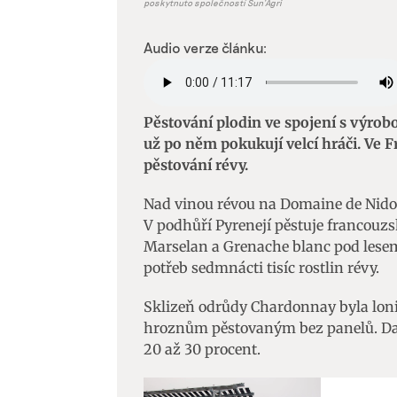
poskytnuto společností Sun'Agri
Audio verze článku:
Pěstování plodin ve spojení s výrob
už po něm pokukují velcí hráči. Ve F
pěstování révy.
Nad vinou révou na Domaine de Nidolè
V podhůří Pyrenejí pěstuje francouz
Marselan a Grenache blanc pod lesem
potřeb sedmnácti tisíc rostlin révy.
Sklizeň odrůdy Chardonnay byla lon
hroznům pěstovaným bez panelů. Da
20 až 30 procent.