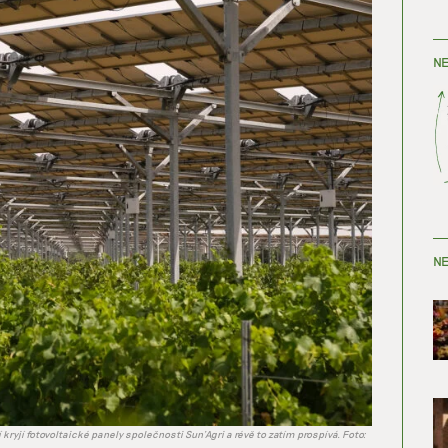
NE
NE
ryjí fotovoltaické panely společnosti Sun'Agri a révě to zatím prospívá. Foto: