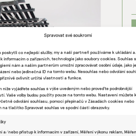
Spravovat své soukromí
poskytli co nejlepší služby, my a naši partneři používáme k ukládání 
 k informacím o zařízeních, technologie jako soubory cookies. Souhlas 
giemi nám a našim partnerům umožní zpracovávat osobní údaje, jako j
házení nebo jedinečná ID na tomto webu. Nesouhlas nebo odvolání souh
říznivě ovlivnit určité vlastnosti a funkce.
m níže vyjádřete souhlas s výše uvedeným nebo proveďte podrobnější
PR
tí. Vaše volby budou použity pouze na tomto webu. Nastavení můžete k
včetně odvolání souhlasu, pomocí přepínačů v Zásadách cookies nebo
m na tlačítko Spravovat souhlas ve spodní části obrazovky.
tiky
í a/nebo přístup k informacím v zařízení, Měření výkonu reklam, Měřen