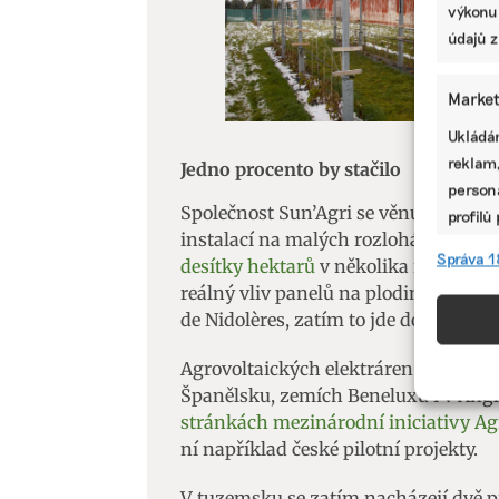
výkonu
údajů z
Market
Ukládán
reklam,
Jedno procento by stačilo
persona
Společnost Sun’Agri se věnuje agrov
profilů
instalací na malých rozlohách se roz
omezen
Správa 1
desítky hektarů
v několika regionech 
reálný vliv panelů na plodiny pod n
Funkc
de Nidolères, zatím to jde dobrým s
Přiřazo
Agrovoltaických elektráren v západní
zařízen
Španělsku, zemích Beneluxu i v Angl
informa
stránkách mezinárodní iniciativy Ag
ní například české pilotní projekty.
Použív
aktivn
V tuzemsku se zatím nacházejí dvě prv