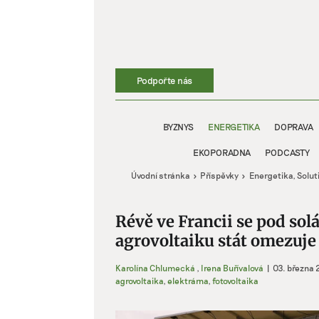
Přeskočit
na
obsah
Podpořte nás
BYZNYS
ENERGETIKA
DOPRAVA
EKOPORADNA
PODCASTY
Úvodní stránka
Příspěvky
Energetika
Solut
Révě ve Francii se pod sol
agrovoltaiku stát omezuje
Karolína Chlumecká
,
Irena Buřívalová
|
03. března
agrovoltaika
,
elektrárna
,
fotovoltaika
Zobrazit