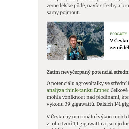
zemědělské půdě, navíc střechy a br
samy pojmout.
PODCASTY
V Česku 
zeměděl
Zatím nevyčerpaný potenciál středn
O potenciálu agrovoltaiky ve středn
analýza think-tanku Ember
. Celkov
mohla vzniknout nad plodinami, kte
výkonu 39 gigawattů. Dalších 141 gig
V Česku by maximální výkon mohl do
z toho tvoří 1,1 gigawattu a jsou jed