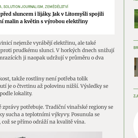
, SOLUTION JOURNALISM, ZEMĚDĚLSTVÍ
před sluncem i lijáky. Jak v Litomyšli spojili
í malin a květin s výrobou elektřiny
inicí nejenže vyrábějí elektřinu, ale také
B
 proti prudkému slunci. V horkých dnech snižují
 mrazících ji naopak udržují v průměru o dva
ost, takže rostliny není potřeba tolik
í je o čtvrtinu až polovinu nižší. Výsledky se
podle lokality.
ZJ
 zprávy potřebuje. Tradiční vinařské regiony se
dky sucha a teplotními výkyvy. Posunula se
 což se přímo odráží na kvalitě vína.