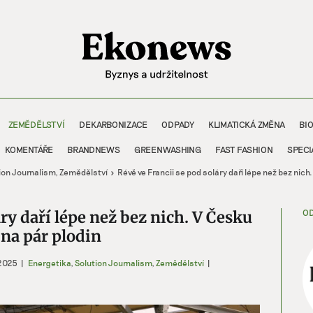
ZEMĚDĚLSTVÍ
DEKARBONIZACE
ODPADY
KLIMATICKÁ ZMĚNA
BI
KOMENTÁŘE
BRANDNEWS
GREENWASHING
FAST FASHION
SPECI
ion Journalism
Zemědělství
Révě ve Francii se pod soláry daří lépe než bez nic
OD
áry daří lépe než bez nich. V Česku
 na pár plodin
 2025
|
Energetika
,
Solution Journalism
,
Zemědělství
|