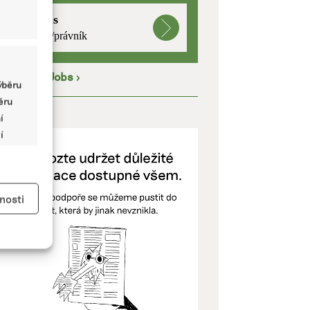
mutualus
právnička/právník
íce na
EkoJobs
>
ýběru
běru
ODPOŘTE NÁS
í
í
y aktivní
nosti
kladě