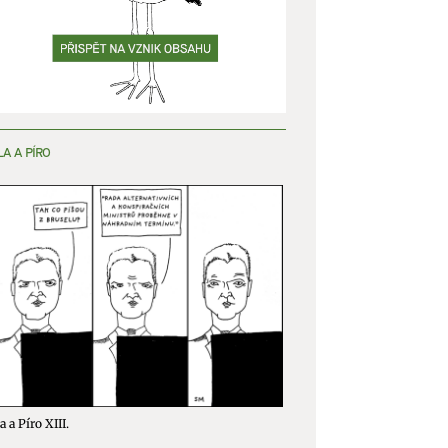
y aktivní
LA A PÍRO
a a Píro XIII.