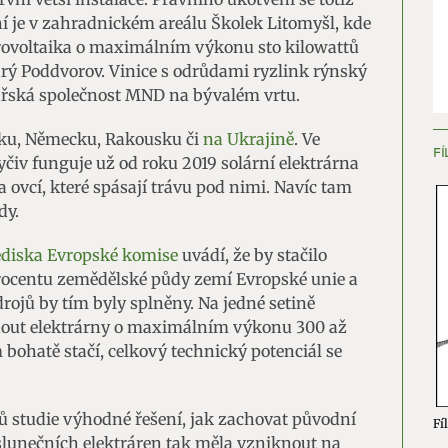
ní je v zahradnickém areálu Školek Litomyšl, kde
ění bezpečnosti, předcházení a zjišťování podvodů a
grovoltaika o maximálním výkonu sto kilowattů
ňování chyb, Poskytování a zobrazování reklamy a obsahu,
Vžd
arý Poddvorov. Vinice s odrůdami ryzlink rýnský
ní a sdělování voleb ochrany osobních údajů.
ařská společnost MND na bývalém vrtu.
lsku, Německu, Rakousku či
na Ukrajině
. Ve
FÍ
yčiv funguje už od roku 2019 solární elektrárna
a ovcí, které spásají trávu pod nimi. Navíc tam
dy.
diska Evropské komise
uvádí, že by stačilo
rocentu zemědělské půdy zemí Evropské unie a
rojů by tím byly splněny. Na jedné setině
nout elektrárny o maximálním výkonu 300 až
 bohatě stačí, celkový technický potenciál se
ů studie výhodné řešení, jak zachovat původní
Fíl
slunečních elektráren tak měla vzniknout na