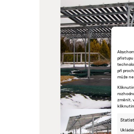
Abychom 
přístupu
technolo
při proc
může nep
Kliknutí
rozhodnu
změnit, 
kliknutí
Statis
Ukládán