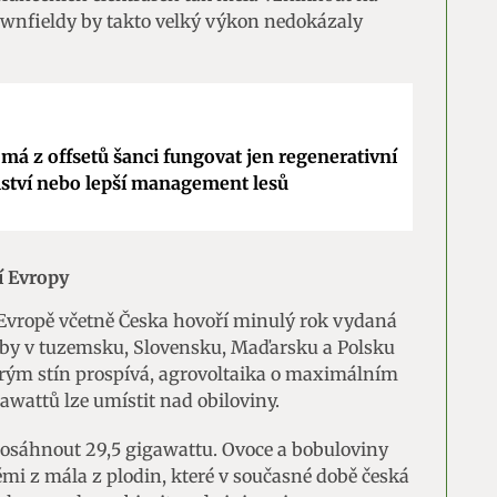
ownfieldy by takto velký výkon nedokázaly
má z offsetů šanci fungovat jen regenerativní
ství nebo lepší management lesů
í Evropy
í Evropě včetně Česka hovoří minulý rok vydaná
ě by v tuzemsku, Slovensku, Maďarsku a Polsku
rým stín prospívá, agrovoltaika o maximálním
awattů lze umístit nad obiloviny.
sáhnout 29,5 gigawattu. Ovoce a bobuloviny
němi z mála z plodin, které v současné době česká