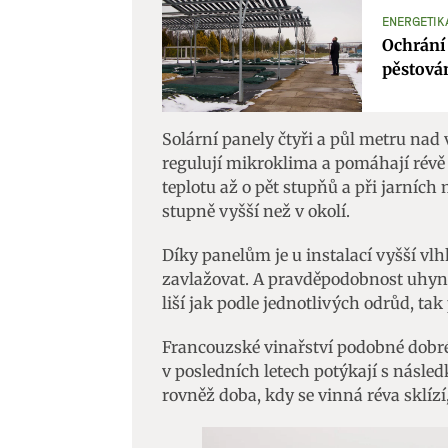
ENERGETIKA
Ochrání 
pěstován
Solární panely čtyři a půl metru nad v
regulují mikroklima a pomáhají révě
teplotu až o pět stupňů a při jarních
stupně vyšší než v okolí.
Díky panelům je u instalací vyšší vlhk
zavlažovat. A pravděpodobnost uhynut
liší jak podle jednotlivých odrůd, tak 
Francouzské vinařství podobné dobré
v posledních letech potýkají s násle
rovněž doba, kdy se vinná réva sklízí,