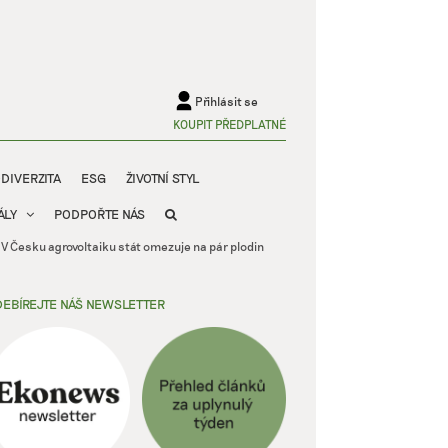
Přihlásit se
KOUPIT PŘEDPLATNÉ
ODIVERZITA
ESG
ŽIVOTNÍ STYL
ÁLY
PODPOŘTE NÁS
h. V Česku agrovoltaiku stát omezuje na pár plodin
EBÍREJTE NÁŠ NEWSLETTER