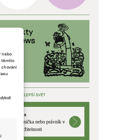
a/nebo
s těmito
e chování
lasu
ÁCE, KTERÁ ZLEPŠÍ SVĚT
dykoli
mutualus
Stáž: právnička nebo právník v
oblasti udržitelnosti
í