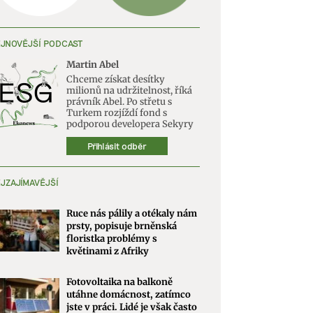
JNOVĚJŠÍ PODCAST
Martin Abel
Chceme získat desítky
milionů na udržitelnost, říká
právník Abel. Po střetu s
Turkem rozjíždí fond s
podporou developera Sekyry
Přihlásit odběr
JZAJÍMAVĚJŠÍ
Ruce nás pálily a otékaly nám
prsty, popisuje brněnská
floristka problémy s
květinami z Afriky
Fotovoltaika na balkoně
utáhne domácnost, zatímco
jste v práci. Lidé je však často