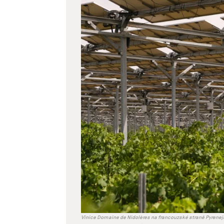
větší
obrázek
Vinice Domaine de Nidolères na francouzské straně Pyrenejí k