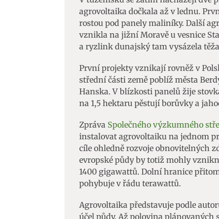
agrovoltaika dočkala až v lednu. Prv
Zajišt
rostou pod panely maliníky. Další a
odstra
vznikla na jižní Moravě u vesnice St
Ukládá
a ryzlink dunajský tam vysázela těž
První projekty vznikají rovněž v Po
střední části země poblíž města Berd
Hanska. V blízkosti panelů žije stovk
na 1,5 hektaru pěstují borůvky a jaho
Zpráva
Společného výzkumného stře
instalovat agrovoltaiku na jednom p
cíle ohledně rozvoje obnovitelných zd
evropské půdy by totiž mohly vznik
1400 gigawattů. Dolní hranice přitom
pohybuje v řádu terawattů.
Agrovoltaika představuje podle autor
účel půdy. Až polovina plánovaných 