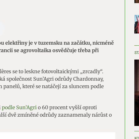
ou elektřiny je v tuzemsku na začátku, nicméně
rancii se agrovoltaika osvědčuje třeba při
ST
res se to leskne fotovoltaickými „zrcadly“.
ská společnost Sun’Agri odrůdy Chardonnay,
 panelů, které se natáčejí za sluncem podle
i
podle Sun’Agri
o 60 procent vyšší oproti
lší dvě zmíněné odrůdy zaznamenaly nárůst o
KO