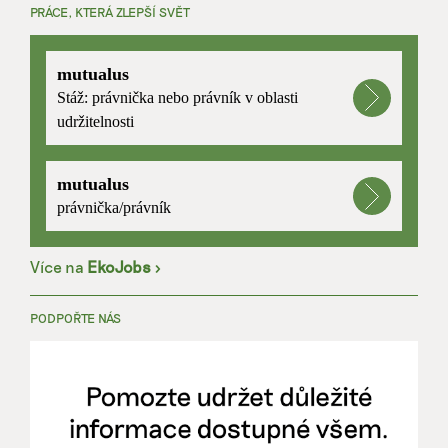
PRÁCE, KTERÁ ZLEPŠÍ SVĚT
mutualus
Stáž: právnička nebo právník v oblasti
udržitelnosti
mutualus
právnička/právník
Více na
EkoJobs
>
PODPOŘTE NÁS