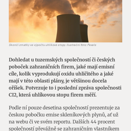
Skončí zmatky ve výpočtu uhlíkové stopy. Ilustrační foto: Pexels
Dohledat u tuzemských společností či českých
poboček zahraničních firem, jaké mají emisní
cíle, kolik vyprodukují oxidu uhličitého a jaké
mají v této oblasti plány, je většinou docela
oříšek. Potvrzuje to i poslední zpráva společnosti
CI2, která uhlíkovou stopu firem měří.
Podle ní pouze desetina společností prezentuje za
českou pobočku emise skleníkových plynů, ať už
na webu či ve svém reportu. Dalších 44 procent
společností převážně se zahraničním vlastníkem