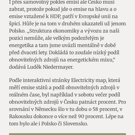
I přes samovolný pokles emisí ale Česko musí
zabrat, protože pokud jde o emise na hlavu a o
emise vztažené k HDP, patří v Evropské unii na
špici. Hůře je na tom v druhém ukazateli už jenom
Polsko. „Struktura ekonomiky a vývozu za naši
pozici nemůže, ale velkým podezřelým je
energetika a tam jsme uvázli mentálně v době
před dvaceti lety. Dokládá to zoufale nízký podíl
obnovitelných zdrojů na energetickém mixu,“
dodává Luděk Niedermayer.
Podle interaktivní stránky Electricity map, která
měří emise států a podíl obnovitelných zdrojů v
reálném čase, byl například v sobotu večer podíl
obnovitelných zdrojů v Česku patnáct procent. Pro
srovnání v Německu šlo v tu dobu o 58 procent, v
Rakousku dokonce o více než 90 procent. Lépe na
tom bylo ale i Polsko či Slovensko.