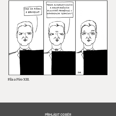
Fíla a Píro XIII.
PŘIHLÁSIT ODBĚR