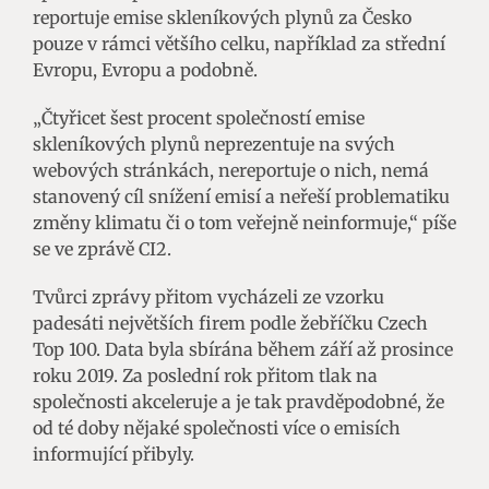
reportuje emise skleníkových plynů za Česko
pouze v rámci většího celku, například za střední
Evropu, Evropu a podobně.
„Čtyřicet šest procent společností emise
skleníkových plynů neprezentuje na svých
webových stránkách, nereportuje o nich, nemá
stanovený cíl snížení emisí a neřeší problematiku
změny klimatu či o tom veřejně neinformuje,“ píše
se ve zprávě CI2.
Tvůrci zprávy přitom vycházeli ze vzorku
padesáti největších firem podle žebříčku Czech
Top 100. Data byla sbírána během září až prosince
roku 2019. Za poslední rok přitom tlak na
společnosti akceleruje a je tak pravděpodobné, že
od té doby nějaké společnosti více o emisích
informující přibyly.