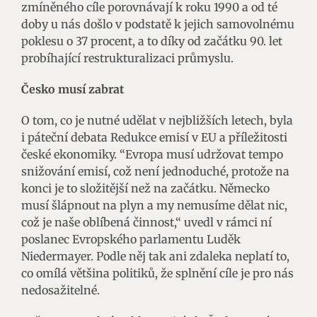
zmíněného cíle porovnávají k roku 1990 a od té
doby u nás došlo v podstatě k jejich samovolnému
poklesu o 37 procent, a to díky od začátku 90. let
probíhající restrukturalizaci průmyslu.
Česko musí zabrat
O tom, co je nutné udělat v nejbližších letech, byla
i páteční debata Redukce emisí v EU a příležitosti
české ekonomiky. “Evropa musí udržovat tempo
snižování emisí, což není jednoduché, protože na
konci je to složitější než na začátku. Německo
musí šlápnout na plyn a my nemusíme dělat nic,
což je naše oblíbená činnost,“ uvedl v rámci ní
poslanec Evropského parlamentu Luděk
Niedermayer. Podle něj tak ani zdaleka neplatí to,
co omílá většina politiků, že splnění cíle je pro nás
nedosažitelné.