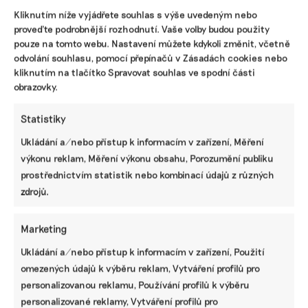
Kliknutím níže vyjádřete souhlas s výše uvedeným nebo
proveďte podrobnější rozhodnutí. Vaše volby budou použity
pouze na tomto webu. Nastavení můžete kdykoli změnit, včetně
Pomozte udržet důležité
odvolání souhlasu, pomocí přepínačů v Zásadách cookies nebo
kliknutím na tlačítko Spravovat souhlas ve spodní části
informace dostupné všem.
obrazovky.
Díky vaší podpoře se můžeme pustit do témat,
Statistiky
která by jinak nevznikla.
Ukládání a/nebo přístup k informacím v zařízení, Měření
výkonu reklam, Měření výkonu obsahu, Porozumění publiku
Přispějte na vznik obsahu.
prostřednictvím statistik nebo kombinací údajů z různých
zdrojů.
Marketing
Ukládání a/nebo přístup k informacím v zařízení, Použití
omezených údajů k výběru reklam, Vytváření profilů pro
personalizovanou reklamu, Používání profilů k výběru
personalizované reklamy, Vytváření profilů pro