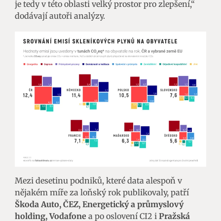
je tedy v této oblasti velký prostor pro zlepšení,“
dodávají autoři analýzy.
Mezi desetinu podniků, které data alespoň v
nějakém míře za loňský rok publikovaly, patří
Škoda Auto, ČEZ, Energetický a průmyslový
holding, Vodafone
a po oslovení CI2 i
Pražská