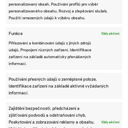
personalizovaný obsah, Používání profilů pro výběr
personalizovaného obsahu, Rozvoj a zlepšování služeb,
Použití omezených údajů k výběru obsahu.
Funkce
Vždy aktivní
Přiřazování a kombinování údajů z jiných zdrojů
údajů, Propojení různých zařízení, Identifikace
zařízení na základě automaticky přenášených
informací.
SDÍLET
Facebook
X
LinkedIn
Používání přesných údajů o zeměpisné poloze,
Identifikace zařízení na základě aktivně vyžádaných
informací.
PODOBNÉ PŘÍSPĚVKY
Zajištění bezpečnosti, předcházení a
zjišťování podvodů a odstraňování chyb,
Poskytování a zobrazování reklamy a obsahu,
Vždy aktivní