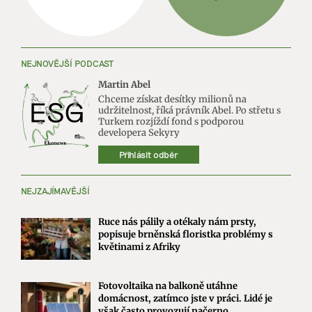
NEJNOVĚJŠÍ PODCAST
Martin Abel
Chceme získat desítky milionů na
udržitelnost, říká právník Abel. Po střetu s
Turkem rozjíždí fond s podporou
developera Sekyry
Přihlásit odběr
NEJZAJÍMAVĚJŠÍ
Ruce nás pálily a otékaly nám prsty,
popisuje brněnská floristka problémy s
květinami z Afriky
Fotovoltaika na balkoně utáhne
domácnost, zatímco jste v práci. Lidé je
však často provozují načerno