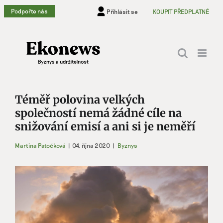
Přeskočit
Podpořte nás
Přihlásit se
KOUPIT PŘEDPLATNÉ
na
obsah
Téměř polovina velkých
společností nemá žádné cíle na
snižování emisí a ani si je neměří
Martina Patočková
|
04. října 2020
|
Byznys
Zobrazit
větší
obrázek