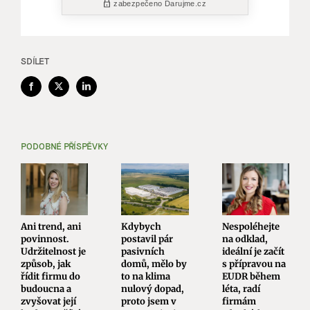
SDÍLET
Facebook
X
LinkedIn
PODOBNÉ PŘÍSPĚVKY
Ani trend, ani
Kdybych
Nespoléhejte
povinnost.
postavil pár
na odklad,
Udržitelnost je
pasivních
ideální je začít
způsob, jak
domů, mělo by
s přípravou na
řídit firmu do
to na klima
EUDR během
budoucna a
nulový dopad,
léta, radí
zvyšovat její
proto jsem v
firmám