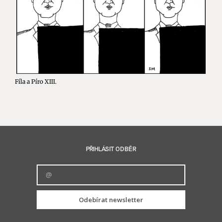
Fíla a Píro XIII.
PŘIHLÁSIT ODBĚR
Odebírat newsletter