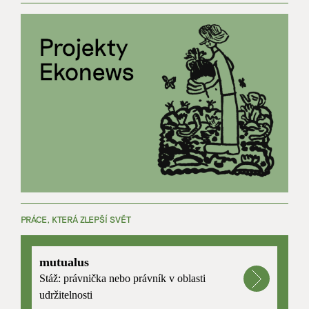
PRÁCE, KTERÁ ZLEPŠÍ SVĚT
mutualus
Stáž: právnička nebo právník v oblasti
udržitelnosti