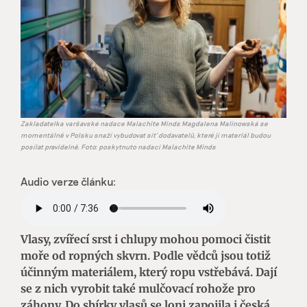
Zakladatelka varšavské nadace Malachite Minds Magdalena Malinowská se
momentálně v Polsku snaží vybudovat síť dodavatelů, které jí materiál budou
posílat pravidelně. Foto: poskytnuto nadací Malachite Minds
Audio verze článku:
Vlasy, zvířecí srst i chlupy mohou pomoci čistit
moře od ropných skvrn. Podle vědců jsou totiž
účinným materiálem, který ropu vstřebává. Dají
se z nich vyrobit také mulčovací rohože pro
záhony. Do sbírky vlasů se loni zapojila i česká