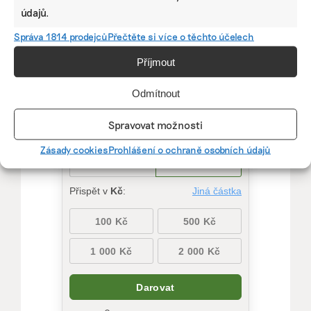
údajů.
Díky vaší podpoře se můžeme pustit do témat,
Správa 1814 prodejců
Přečtěte si více o těchto účelech
která by jinak nevznikla.
Příjmout
Přispějte na vznik obsahu.
Odmítnout
Spravovat možnosti
Zásady cookies
Prohlášení o ochraně osobních údajů