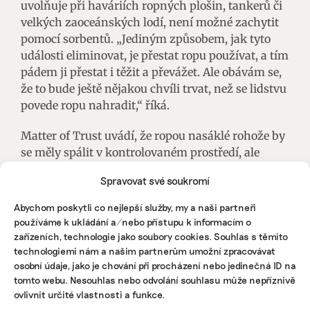
uvolňuje při haváriích ropných plošin, tankerů či
velkých zaoceánských lodí, není možné zachytit
pomocí sorbentů. „Jediným způsobem, jak tyto
události eliminovat, je přestat ropu používat, a tím
pádem ji přestat i těžit a převážet. Ale obávám se,
že to bude ještě nějakou chvíli trvat, než se lidstvu
povede ropu nahradit,“ říká.
Matter of Trust uvádí, že ropou nasáklé rohože by
se měly spálit v kontrolovaném prostředí, ale
připouští, že stále také mohou končit na
Spravovat své soukromí
skládkách, což je nežádoucí. Organizace se snaží
testovat i jejich kompostování za použití hub nebo
Abychom poskytli co nejlepší služby, my a naši partneři
žížal.
používáme k ukládání a/nebo přístupu k informacím o
zařízeních, technologie jako soubory cookies. Souhlas s těmito
Agentura Reuters v loňské červnové
fotoreportáži
technologiemi nám a našim partnerům umožní zpracovávat
informovala, že Matter of Trust působí například
osobní údaje, jako je chování při procházení nebo jedinečná ID na
tomto webu. Nesouhlas nebo odvolání souhlasu může nepříznivě
v Chile, kde se vlasy používají pro zachycování
ovlivnit určité vlastnosti a funkce.
polutantů. Kromě ropy jsou to i těžké kovy.