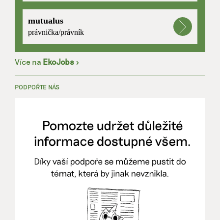
mutualus
právnička/právník
Více na
EkoJobs
>
PODPOŘTE NÁS