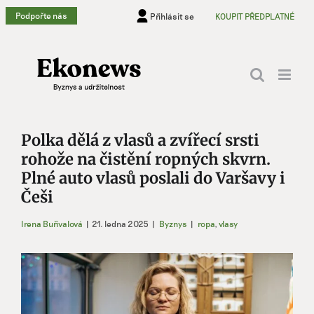
Přeskočit
Podpořte nás
Přihlásit se
KOUPIT PŘEDPLATNÉ
na
obsah
Polka dělá z vlasů a zvířecí srsti
rohože na čistění ropných skvrn.
Plné auto vlasů poslali do Varšavy i
Češi
Irena Buřívalová
|
21. ledna 2025
|
Byznys
|
ropa
,
vlasy
Zobrazit
větší
obrázek