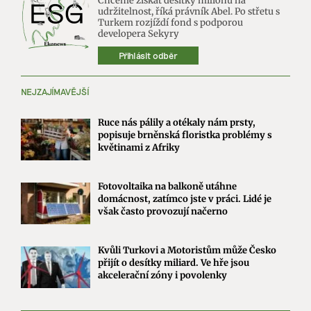
Chceme získat desítky milionů na
udržitelnost, říká právník Abel. Po střetu s
Turkem rozjíždí fond s podporou
developera Sekyry
Přihlásit odběr
NEJZAJÍMAVĚJŠÍ
Ruce nás pálily a otékaly nám prsty,
popisuje brněnská floristka problémy s
květinami z Afriky
Fotovoltaika na balkoně utáhne
domácnost, zatímco jste v práci. Lidé je
však často provozují načerno
Kvůli Turkovi a Motoristům může Česko
přijít o desítky miliard. Ve hře jsou
akcelerační zóny i povolenky