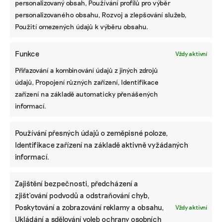
personalizovaný obsah, Používání profilů pro výběr
Czech Business Weekly. Nejradši píše o věčných chemikáliích
personalizovaného obsahu, Rozvoj a zlepšování služeb,
v oblečení, ekologickém zemědělství, odpadech, rychlé módě
a bioplastech.
Použití omezených údajů k výběru obsahu.
Funkce
Vždy aktivní
Reklama
Přiřazování a kombinování údajů z jiných zdrojů
údajů, Propojení různých zařízení, Identifikace
zařízení na základě automaticky přenášených
informací.
Používání přesných údajů o zeměpisné poloze,
Identifikace zařízení na základě aktivně vyžádaných
informací.
Zajištění bezpečnosti, předcházení a
Pomozte udržet důležité
zjišťování podvodů a odstraňování chyb,
informace dostupné všem.
Poskytování a zobrazování reklamy a obsahu,
Vždy aktivní
Ukládání a sdělování voleb ochrany osobních