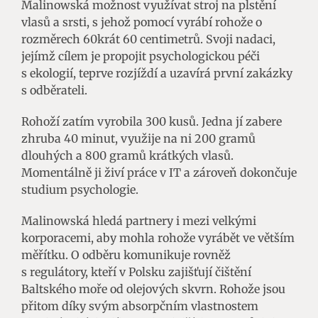
Malinowská možnost využívat stroj na plstění
vlasů a srsti, s jehož pomocí vyrábí rohože o
rozměrech 60krát 60 centimetrů. Svoji nadaci,
jejímž cílem je propojit psychologickou péči
s ekologií, teprve rozjíždí a uzavírá první zakázky
s odběrateli.
Rohoží zatím vyrobila 300 kusů. Jedna jí zabere
zhruba 40 minut, využije na ni 200 gramů
dlouhých a 800 gramů krátkých vlasů.
Momentálně ji živí práce v IT a zároveň dokončuje
studium psychologie.
Malinowská hledá partnery i mezi velkými
korporacemi, aby mohla rohože vyrábět ve větším
měřítku. O odběru komunikuje rovněž
s regulátory, kteří v Polsku zajišťují čištění
Baltského moře od olejových skvrn. Rohože jsou
přitom díky svým absorpčním vlastnostem