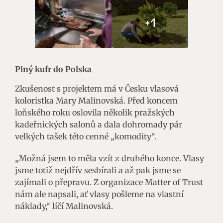
+1
Plný kufr do Polska
Zkušenost s projektem má v Česku vlasová
koloristka Mary Malinovská. Před koncem
loňského roku oslovila několik pražských
kadeřnických salonů a dala dohromady pár
velkých tašek této cenné „komodity“.
„Možná jsem to měla vzít z druhého konce. Vlasy
jsme totiž nejdřív sesbírali a až pak jsme se
zajímali o přepravu. Z organizace Matter of Trust
nám ale napsali, ať vlasy pošleme na vlastní
náklady,“ líčí Malinovská.