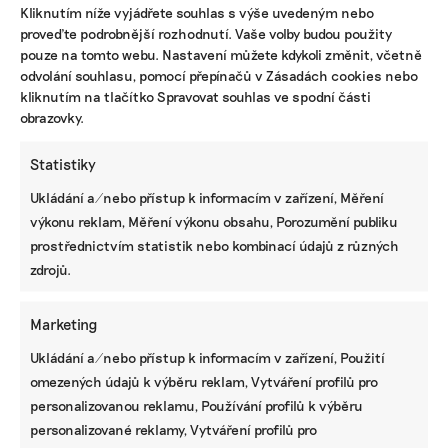
Kliknutím níže vyjádřete souhlas s výše uvedeným nebo
Pokud jde o využívání vlasů na pohlcování ropy,
proveďte podrobnější rozhodnutí. Vaše volby budou použity
Jan Freidinger z Greenpeace by se vyhnul
pouze na tomto webu. Nastavení můžete kdykoli změnit, včetně
přepravě na velké vzdálenosti. Při detailní
odvolání souhlasu, pomocí přepínačů v Zásadách cookies nebo
kliknutím na tlačítko Spravovat souhlas ve spodní části
kalkulaci uhlíkové stopy nebo znečištění z lodní
obrazovky.
dopravy mohou totiž negativa převýšit zamýšlené
benefity. Primárně by se měly vlasy využít co
Statistiky
nejblíže místa původu. „Nicméně podobná
iniciativa bez ohledu na uhlíkovou stopu je
Ukládání a/nebo přístup k informacím v zařízení, Měření
prospěšná i z jiného hlediska. Může být třeba
výkonu reklam, Měření výkonu obsahu, Porozumění publiku
začátkem hledání využití vlasů i v Česku,“
prostřednictvím statistik nebo kombinací údajů z různých
domnívá se Freidinger.
zdrojů.
Marketing
Ukládání a/nebo přístup k informacím v zařízení, Použití
omezených údajů k výběru reklam, Vytváření profilů pro
personalizovanou reklamu, Používání profilů k výběru
IRENA BUŘÍVALOVÁ
personalizované reklamy, Vytváření profilů pro
Irena prošla MF Dnes nebo ekonomickými týdeníky Euro a