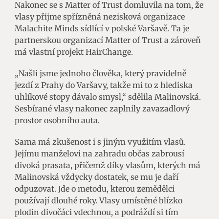
Nakonec se s Matter of Trust domluvila na tom, že
vlasy přijme spřízněná nezisková organizace
Malachite Minds sídlící v polské Varšavě. Ta je
partnerskou organizací Matter of Trust a zároveň
má vlastní projekt HairChange.
„Našli jsme jednoho člověka, který pravidelně
jezdí z Prahy do Varšavy, takže mi to z hlediska
uhlíkové stopy dávalo smysl,“ sdělila Malinovská.
Sesbírané vlasy nakonec zaplnily zavazadlový
prostor osobního auta.
Sama má zkušenost i s jiným využitím vlasů.
Jejímu manželovi na zahradu občas zabrousí
divoká prasata, přičemž díky vlasům, kterých má
Malinovská vždycky dostatek, se mu je daří
odpuzovat. Jde o metodu, kterou zemědělci
používají dlouhé roky. Vlasy umístěné blízko
plodin divočáci vdechnou, a podráždí si tím