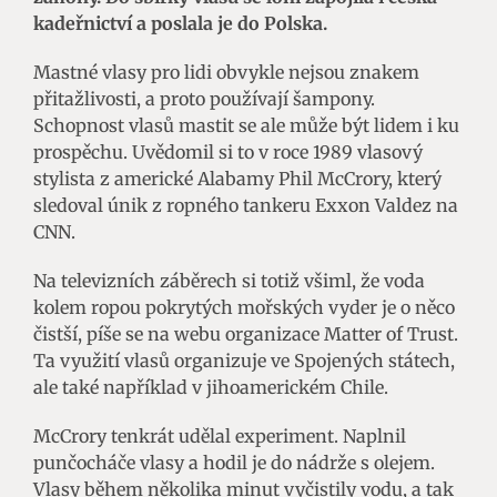
kadeřnictví a poslala je do Polska.
Mastné vlasy pro lidi obvykle nejsou znakem
přitažlivosti, a proto používají šampony.
Schopnost vlasů mastit se ale může být lidem i ku
prospěchu. Uvědomil si to v roce 1989 vlasový
stylista z americké Alabamy Phil McCrory, který
sledoval únik z ropného tankeru Exxon Valdez na
CNN.
Na televizních záběrech si totiž všiml, že voda
kolem ropou pokrytých mořských vyder je o něco
čistší, píše se na webu organizace Matter of Trust.
Ta využití vlasů organizuje ve Spojených státech,
ale také například v jihoamerickém Chile.
McCrory tenkrát udělal experiment. Naplnil
punčocháče vlasy a hodil je do nádrže s olejem.
Vlasy během několika minut vyčistily vodu, a tak