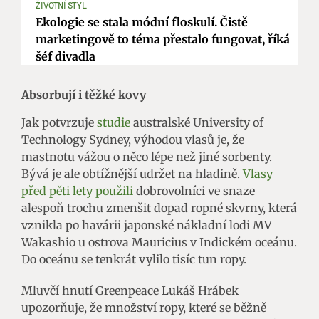
ŽIVOTNÍ STYL
Ekologie se stala módní floskulí. Čistě
marketingově to téma přestalo fungovat, říká
šéf divadla
Absorbují i těžké kovy
Jak potvrzuje
studie
australské University of
Technology Sydney, výhodou vlasů je, že
mastnotu vážou o něco lépe než jiné sorbenty.
Bývá je ale obtížnější udržet na hladině.
Vlasy
před pěti lety použili
dobrovolníci ve snaze
alespoň trochu zmenšit dopad ropné skvrny, která
vznikla po havárii japonské nákladní lodi MV
Wakashio u ostrova Mauricius v Indickém oceánu.
Do oceánu se tenkrát vylilo tisíc tun ropy.
Mluvčí hnutí Greenpeace Lukáš Hrábek
upozorňuje, že množství ropy, které se běžně