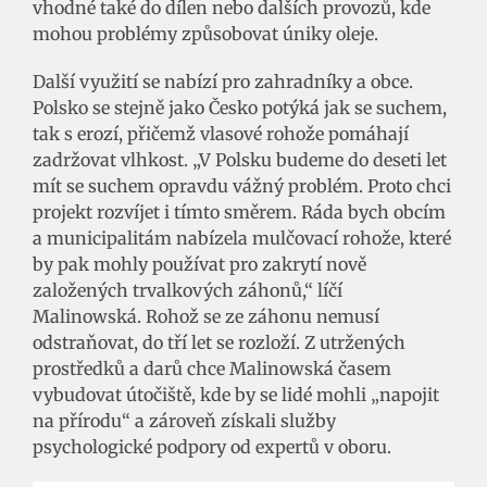
vhodné také do dílen nebo dalších provozů, kde
mohou problémy způsobovat úniky oleje.
Další využití se nabízí pro zahradníky a obce.
Polsko se stejně jako Česko potýká jak se suchem,
tak s erozí, přičemž vlasové rohože pomáhají
zadržovat vlhkost. „V Polsku budeme do deseti let
mít se suchem opravdu vážný problém. Proto chci
projekt rozvíjet i tímto směrem. Ráda bych obcím
a municipalitám nabízela mulčovací rohože, které
by pak mohly používat pro zakrytí nově
založených trvalkových záhonů,“ líčí
Malinowská. Rohož se ze záhonu nemusí
odstraňovat, do tří let se rozloží. Z utržených
prostředků a darů chce Malinowská časem
vybudovat útočiště, kde by se lidé mohli „napojit
na přírodu“ a zároveň získali služby
psychologické podpory od expertů v oboru.