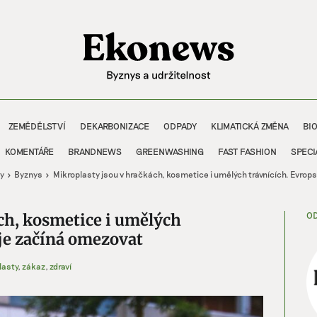
ZEMĚDĚLSTVÍ
DEKARBONIZACE
ODPADY
KLIMATICKÁ ZMĚNA
BI
KOMENTÁŘE
BRANDNEWS
GREENWASHING
FAST FASHION
SPECI
y
Byznys
Mikroplasty jsou v hračkách, kosmetice i umělých trávnících. Evrop
OD
ch, kosmetice i umělých
 je začíná omezovat
lasty
,
zákaz
,
zdraví