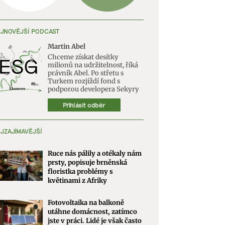
JNOVĚJŠÍ PODCAST
Martin Abel
Chceme získat desítky
milionů na udržitelnost, říká
právník Abel. Po střetu s
Turkem rozjíždí fond s
podporou developera Sekyry
Přihlásit odběr
JZAJÍMAVĚJŠÍ
Ruce nás pálily a otékaly nám
prsty, popisuje brněnská
floristka problémy s
květinami z Afriky
Fotovoltaika na balkoně
utáhne domácnost, zatímco
jste v práci. Lidé je však často