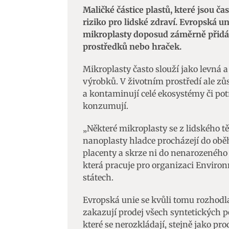
Maličké částice plastů, které jsou ča
riziko pro lidské zdraví. Evropská u
mikroplasty doposud záměrně přidáva
prostředků nebo hraček.
Mikroplasty často slouží jako levná 
výrobků. V životním prostředí ale zůst
a kontaminují celé ekosystémy či potr
konzumují.
„Některé mikroplasty se z lidského tě
nanoplasty hladce procházejí do oběh
placenty a skrze ni do nenarozeného 
která pracuje pro organizaci Enviro
státech.
Evropská unie se kvůli tomu rozhodla
zakazují prodej všech syntetických p
které se nerozkládají, stejně jako pro