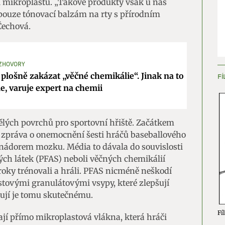
zi mikroplastů. „Takové produkty však u nás
pouze tónovací balzám na rty s přírodním
ění bezpečnosti, předcházení a zjišťování podvodů a
Čechová.
ňování chyb, Poskytování a zobrazování reklamy a obsahu,
Vžd
ní a sdělování voleb ochrany osobních údajů.
OZHOVORY
lošně zakázat „věčné chemikálie“. Jinak na to
FÍ
, varuje expert na chemii
ělých povrchů pro sportovní hřiště. Začátkem
 zpráva o onemocnění šesti hráčů baseballového
nádorem mozku. Média to dávala do souvislosti
ch látek (PFAS) neboli věčných chemikálií
roky trénovali a hráli. PFAS nicméně neškodí
stovými granulátovými vsypy, které zlepšují
žují je tomu skutečnému.
Fíl
jí přímo mikroplastová vlákna, která hráči