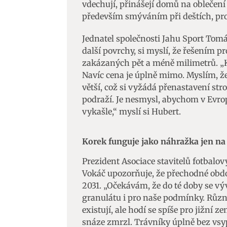
vdechují, přinášejí domů na oblečení 
především smýváním při deštích, pron
Jednatel společnosti Jahu Sport Tomá
další povrchy, si myslí, že řešením p
zakázaných pět a méně milimetrů. „K
Navíc cena je úplně mimo. Myslím, že
větší, což si vyžádá přenastavení stro
podraží. Je nesmysl, abychom v Evropě
vykašle,“ myslí si Hubert.
Korek funguje jako náhražka jen na 
Prezident Asociace stavitelů fotbalo
Vokáč upozorňuje, že přechodné obdob
2031. „Očekávám, že do té doby se vý
granulátu i pro naše podmínky. Různé 
existují, ale hodí se spíše pro jižní 
snáze zmrzl. Trávníky úplně bez vsyp