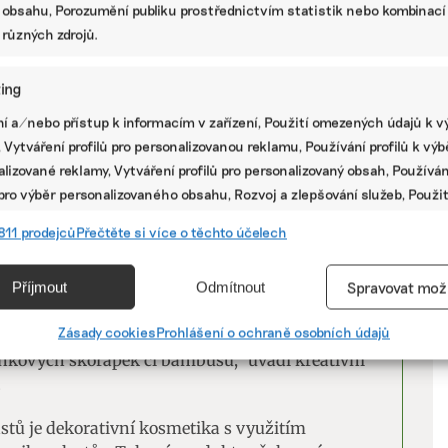
 obsahu, Porozumění publiku prostřednictvím statistik nebo kombinací
važuje za absurdní především proto, že
 různých zdrojů.
pro něž existují alternativy. Například do
tě před pár lety přidávaly jemné drtě
ing
se ale ukázalo, že mikroplasty jsou levnější, a
V
ch kosmetických přípravků mikroplasty
í a/nebo přístup k informacím v zařízení, Použití omezených údajů k v
 Vytváření profilů pro personalizovanou reklamu, Používání profilů k vý
P
lizované reklamy, Vytváření profilů pro personalizovaný obsah, Používán
 pro výběr personalizovaného obsahu, Rozvoj a zlepšování služeb, Použit
ých údajů k výběru obsahu.
811 prodejců
Přečtěte si více o těchto účelech
 se drží původní „ovocné“ receptury.
i využívají jako abrazivní částice do
e
Vžd
ci obroušení, zjemnění a zbavení odumřelé
Příjmout
Odmítnout
Spravovat mož
vání a kombinování údajů z jiných zdrojů údajů, Propojení různých
rodukty. Namísto mikroplastů, které jsme
í, Identifikace zařízení na základě automaticky přenášených
Zásady cookies
Prohlášení o ochraně osobních údajů
ak používáme jako abrazivní částice sůl nebo
cí.
ňkových skořápek či bambusu,“ uvádí kreativní
.
ání přesných údajů o zeměpisné poloze, Identifikace zařízení na zá
stů je dekorativní kosmetika s využitím
ě vyžádaných informací.