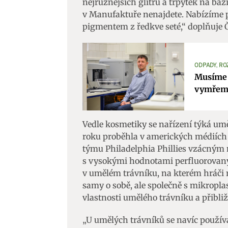
nejrůznějších glitrů a třpytek na bá
v Manufaktuře nenajdete. Nabízíme 
Zajišt
pigmentem z ředkve seté,“ doplňuje 
odstra
Ukládá
ODPADY, R
Musíme p
vymřeme
Vedle kosmetiky se nařízení týká um
roku proběhla v amerických médiích
týmu Philadelphia Phillies vzácným 
s vysokými hodnotami perfluorovaný
v umělém trávníku, na kterém hráči 
samy o sobě, ale společně s mikropla
vlastnosti umělého trávníku a přibli
„U umělých trávníků se navíc používa