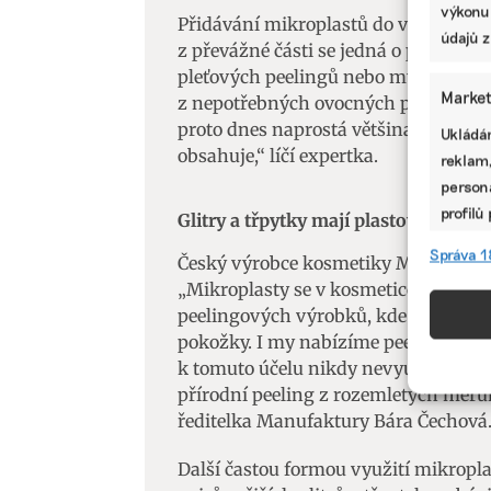
výkonu
Přidávání mikroplastů do výrobků po
údajů z
z převážné části se jedná o produkty, 
pleťových peelingů nebo mýdel se ješ
Market
z nepotřebných ovocných pecek. „Pak 
proto dnes naprostá většina takový
Ukládán
obsahuje,“ líčí expertka.
reklam,
persona
profilů
Glitry a třpytky mají plastový základ
omezen
Správa 1
Český výrobce kosmetiky Manufaktura
„Mikroplasty se v kosmetice nejčastěj
Funkc
peelingových výrobků, kde mají funk
Přiřazo
pokožky. I my nabízíme peelingové p
zařízen
k tomuto účelu nikdy nevyužívali, vš
informa
přírodní peeling z rozemletých meru
ředitelka Manufaktury Bára Čechová
Použív
Další častou formou využití mikropla
aktivn