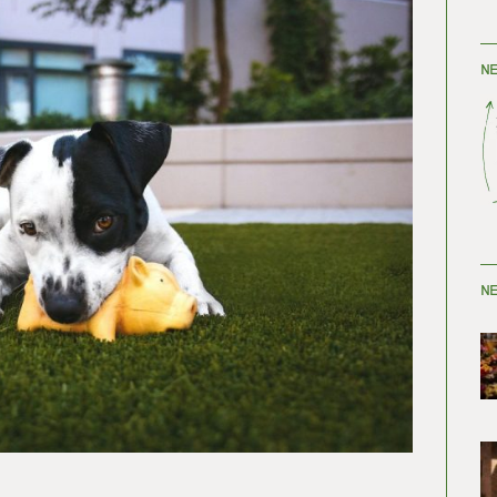
NE
NE