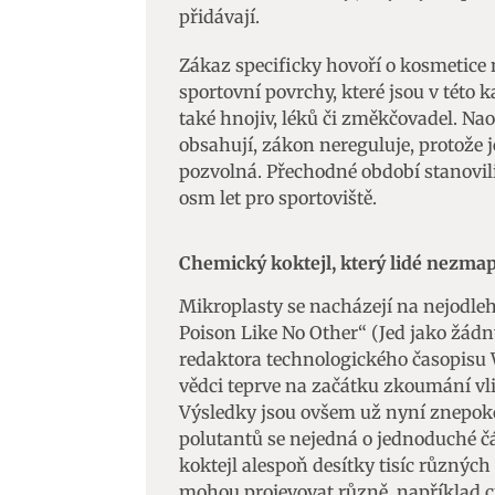
přidávají.
Zákaz specificky hovoří o kosmetice
sportovní povrchy, které jsou v této 
také hnojiv, léků či změkčovadel. Na
obsahují, zákon nereguluje, protože 
pozvolná. Přechodné období stanovili
osm let pro sportoviště.
Chemický koktejl, který lidé nezmap
Mikroplasty se nacházejí na nejodleh
Poison Like No Other“ (Jed jako žádn
redaktora technologického časopisu Wi
vědci teprve na začátku zkoumání vli
Výsledky jsou ovšem už nyní znepokoju
polutantů se nejedná o jednoduché čá
koktejl alespoň desítky tisíc různých
mohou projevovat různě, například 