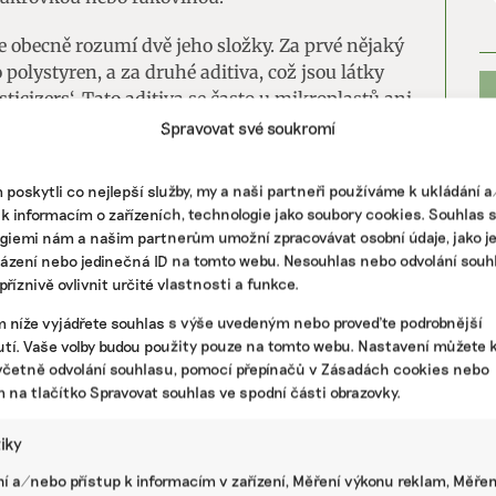
se obecně rozumí dvě jeho složky. Za prvé nějaký
polystyren, a za druhé aditiva, což jsou látky
sticizers‘. Tato aditiva se často u mikroplastů ani
yskytují, takže mechanické znečištění v podobě
Spravovat své soukromí
í chemické,“ říká Matoušková.
poskytli co nejlepší služby, my a naši partneři používáme k ukládání 
 k informacím o zařízeních, technologie jako soubory cookies. Souhlas 
DPADY
giemi nám a našim partnerům umožní zpracovávat osobní údaje, jako j
ích plastů vyrobíme olej a z něj úplně nové
házení nebo jedinečná ID na tomto webu. Nesouhlas nebo odvolání souh
říznivě ovlivnit určité vlastnosti a funkce.
plánuje Unipetrol
m níže vyjádřete souhlas s výše uvedeným nebo proveďte podrobnější
PR
tí. Vaše volby budou použity pouze na tomto webu. Nastavení můžete k
ní prevencí ani předběžnou opatrností, ale
včetně odvolání souhlasu, pomocí přepínačů v Zásadách cookies nebo
 zintenzivňovat. „Nařízení reaguje jen na část –
m na tlačítko Spravovat souhlas ve spodní části obrazovky.
– z množství mikroplastů, které se každý rok
tiky
surdnější část, tedy na ty mikroplasty, které se
í.
í a/nebo přístup k informacím v zařízení, Měření výkonu reklam, Měřen