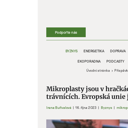
Přeskočit
na
obsah
Podpořte nás
BYZNYS
ENERGETIKA
DOPRAVA
EKOPORADNA
PODCASTY
Úvodní stránka
Příspěvk
Mikroplasty jsou v hračká
trávnících. Evropská unie
Irena Buřívalová
|
16. října 2023
|
Byznys
|
mikrop
Zobrazit