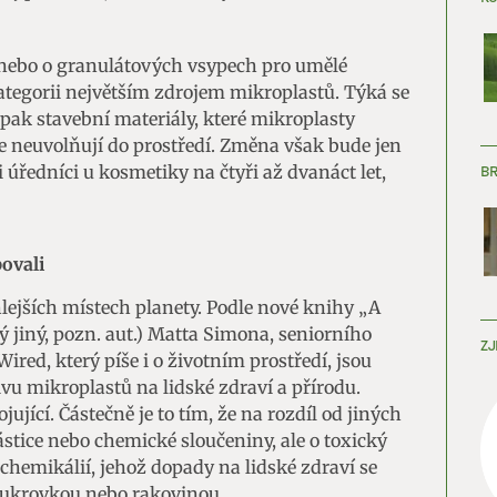
 nebo o granulátových vsypech pro umělé
kategorii největším zdrojem mikroplastů. Týká se
opak stavební materiály, které mikroplasty
je neuvolňují do prostředí. Změna však bude jen
 úředníci u kosmetiky na čtyři až dvanáct let,
B
ovali
lejších místech planety. Podle nové knihy „A
ý jiný, pozn. aut.) Matta Simona, seniorního
ZJ
red, který píše i o životním prostředí, jsou
vu mikroplastů na lidské zdraví a přírodu.
jící. Částečně je to tím, že na rozdíl od jiných
stice nebo chemické sloučeniny, ale o toxický
 chemikálií, jehož dopady na lidské zdraví se
cukrovkou nebo rakovinou.