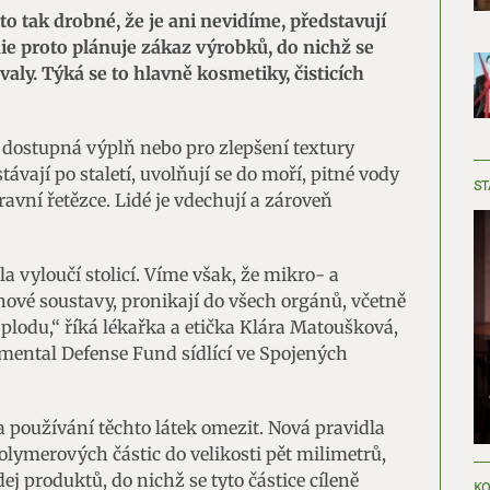
sto tak drobné, že je ani nevidíme, představují
nie proto plánuje zákaz výrobků, do nichž se
ly. Týká se to hlavně kosmetiky, čisticích
a dostupná výplň nebo pro zlepšení textury
ávají po staletí, uvolňují se do moří, pitné vody
ST
avní řetězce. Lidé je vdechují a zároveň
la vyloučí stolicí. Víme však, že mikro- a
ové soustavy, pronikají do všech orgánů, včetně
plodu,“ říká lékařka a etička Klára Matoušková,
nmental Defense Fund sídlící ve Spojených
 používání těchto látek omezit. Nová pravidla
olymerových částic do velikosti pět milimetrů,
dej produktů, do nichž se tyto částice cíleně
KO