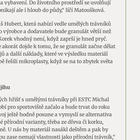
a vybavení. Do životního prostředí se uvolňují
ikají ale i hloub do půdy,“ líčí Matoušková.
š Hubert, která nabízí vedle umělých trávníků
ro výrobce a dodavatele bude granulát větší než
orek vhodný není, když zaprší je hned pryč.
 akorát dojde k tomu, že se granulát začne dělat
jů a další náklady, které ve výsledku materiál
 řešili mikroplasty, když se na to zbytek světa
jihu
vých hřišť s umělými trávníky při ESTC Michal
í pro sportoviště začalo a bude trvat do roku
voj ještě hodně posune a vymyslí se alternativa
přírodní varianty, třeba ze dřeva či korku,
země. U nás by materiál nasákl deštěm a pak by
u zase nemají vlastnosti jako přírodní trávník,“