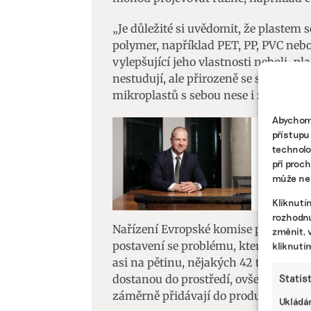
„Je důležité si uvědomit, že plastem 
polymer, například PET, PP, PVC nebo 
vylepšující jeho vlastnosti neboli ‚pla
nestudují, ale přirozeně se s nimi v
mikroplastů s sebou nese i znečištěn
Abychom 
přístupu
BYZNYS, O
technolo
Z odpadn
při proc
může nep
plasty, 
Kliknutí
rozhodnu
Nařízení Evropské komise podle ní ne
změnit, 
postavení se problému, který se bude
kliknutí
asi na pětinu, nějakých 42 tisíc tun 
Statis
dostanou do prostředí, ovšem na tu ab
záměrně přidávají do produktů,“ tvrd
Ukládán