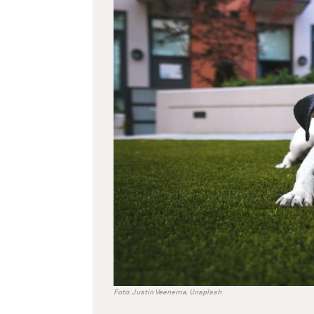
větší
obrázek
Foto: Justin Veenema, Unsplash