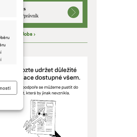
mutualus
právnička/právník
íce na
EkoJobs
>
ýběru
běru
ODPOŘTE NÁS
í
í
y aktivní
nosti
kladě