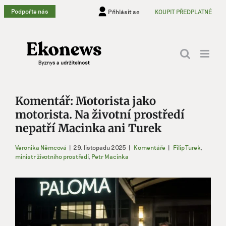
Přeskočit
Podpořte nás
Přihlásit se
KOUPIT PŘEDPLATNÉ
na
obsah
Komentář: Motorista jako
motorista. Na životní prostředí
nepatří Macinka ani Turek
Veronika Němcová
|
29. listopadu 2025
|
Komentáře
|
Filip Turek
,
ministr životního prostředí
,
Petr Macinka
Zobrazit
větší
obrázek