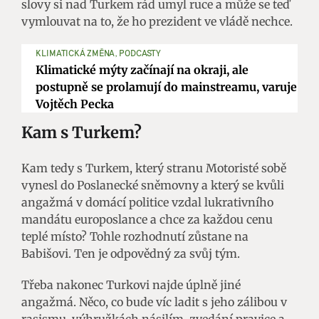
slovy si nad Turkem rád umyl ruce a může se teď
vymlouvat na to, že ho prezident ve vládě nechce.
KLIMATICKÁ ZMĚNA, PODCASTY
Klimatické mýty začínají na okraji, ale
postupně se prolamují do mainstreamu, varuje
Vojtěch Pecka
Kam s Turkem?
Kam tedy s Turkem, který stranu Motoristé sobě
vynesl do Poslanecké sněmovny a který se kvůli
angažmá v domácí politice vzdal lukrativního
mandátu europoslance a chce za každou cenu
teplé místo? Tohle rozhodnutí zůstane na
Babišovi. Ten je odpovědný za svůj tým.
Třeba nakonec Turkovi najde úplně jiné
angažmá. Něco, co bude víc ladit s jeho zálibou v
rasismu, výhružkách násilím, zvedání pravice a