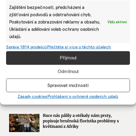
Zajištění bezpečnosti, předcházení a
zjišťování podvodů a odstraňování chyb,
Poskytování a zobrazování reklamy a obsahu,
Vždy aktivní
Ukládání a sdělování voleb ochrany osobních
údajů.
NEJNOVĚJŠÍ PODCAST
Správa 1814 prodejců
Přečtěte si více o těchto účelech
Martin Abel
Příjmout
Chceme získat desítky milionů na
udržitelnost, říká právník Abel. Po střetu s
Odmítnout
Turkem rozjíždí fond s podporou
developera Sekyry
Spravovat možnosti
Přihlásit odběr
Zásady cookies
Prohlášení o ochraně osobních údajů
NEJZAJÍMAVĚJŠÍ
Ruce nás pálily a otékaly nám prsty,
popisuje brněnská floristka problémy s
květinami z Afriky