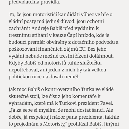
předvídatelná pravidla.
To, že jsou motorističí kandidáti vůbec ve hře o
vládní posty má jediný důvod: jsou ochotni
zachránit Andreje Babiš před vydáním k
trestnímu stíhání v kauze Čapí hnízdo, kde je
budoucí premiér obviněný z dotačního podvodu a
poškozování finančních zájmů EU. Bez jeho
vydání nebude možné trestní řízení dotáhnout.
Kdyby Babiš od motoristů tuhle službičku
nepotřeboval, ani jeden z nich by tak velkou
politickou moc na dosah neměl.
Jak moc Babiš o kontroverzního Turka ve vládě
skutečně stojí, lze číst z jeho komentáře k
výhradám, které má k Turkovi prezident Pavel.
„Já za sebe si myslím, že mohl dostat šanci. Ale
dobře, já respektuji názor pana prezidenta, takhle
to projednám s Motoristy,“ prohlásil Babiš. Jinými