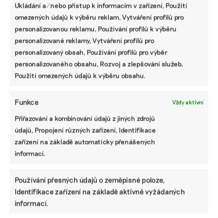
Ukládání a/nebo přístup k informacím v zařízení, Použití
omezených údajů k výběru reklam, Vytváření profilů pro
personalizovanou reklamu, Používání profilů k výběru
personalizované reklamy, Vytváření profilů pro
Komentář:
Komentář:
Komentář:
Motoristé našli
Vlny veder
Řešením
personalizovaný obsah, Používání profilů pro výběr
recept na
nezastaví
problémů
personalizovaného obsahu, Rozvoj a zlepšování služeb,
vedro.
klimatizace
automobilového
Použití omezených údajů k výběru obsahu.
Úředníkům na
pro každou
průmyslu je
MŽP nabídli
domácnost, i
rychlejší
led
když si to
přechod k
Funkce
někteří politici
elektromobilitě
Vždy aktivní
myslí
Přiřazování a kombinování údajů z jiných zdrojů
údajů, Propojení různých zařízení, Identifikace
zařízení na základě automaticky přenášených
informací.
ODEBÍREJTE NÁŠ NEWSLETTER
Používání přesných údajů o zeměpisné poloze,
Identifikace zařízení na základě aktivně vyžádaných
informací.