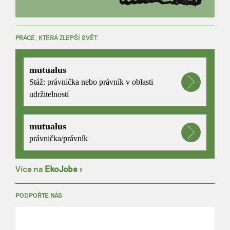
PRÁCE, KTERÁ ZLEPŠÍ SVĚT
mutualus
Stáž: právnička nebo právník v oblasti
udržitelnosti
mutualus
právnička/právník
Více na
EkoJobs
>
PODPOŘTE NÁS