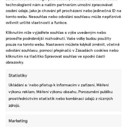
technologiemi nám a našim partnerům umožní zpracovávat
osobní údaje, jako je chování při procházení nebo jedinečná ID na
tomto webu. Nesouhlas nebo odvolání souhlasu může nepříznivě
ovlivnit určité vlastnosti a funkce.
Kliknutím níže vyjádřete souhlas s výše uvedeným nebo
proveďte podrobnější rozhodnutí. Vaše volby budou použity
pouze na tomto webu. Nastavení můžete kdykoli změnit, včetně
odvolání souhlasu, pomocí přepínačů v Zásadách cookies nebo
kliknutím na tlačítko Spravovat souhlas ve spodní části
obrazovky.
Statistiky
SDÍLET
Ukládání a/nebo přístup k informacím v zařízení, Měření
výkonu reklam, Měření výkonu obsahu, Porozumění publiku
Facebook
X
LinkedIn
prostřednictvím statistik nebo kombinací údajů z různých
zdrojů.
PODOBNÉ PŘÍSPĚVKY
Marketing