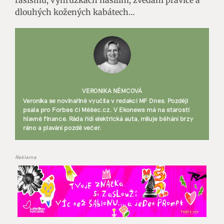
dlouhých kožených kabátech…
VERONIKA NĚMCOVÁ
Veronika se novinařině vyučila v redakci MF Dnes. Později
psala pro Forbes či Měšec.cz. V Ekonews má na starosti
hlavně finance. Ráda řídí elektrická auta, miluje běhání brzy
ráno a plavání pozdě večer.
Reklama