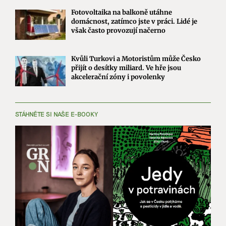
Fotovoltaika na balkoně utáhne
domácnost, zatímco jste v práci. Lidé je
však často provozují načerno
Kvůli Turkovi a Motoristům může Česko
přijít o desítky miliard. Ve hře jsou
akcelerační zóny i povolenky
STÁHNĚTE SI NAŠE E-BOOKY