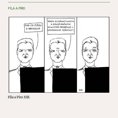
FÍLA A PÍRO
Fíla a Píro XIII.