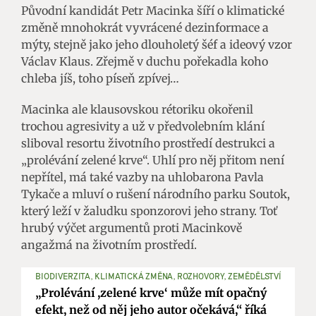
Původní kandidát Petr Macinka šíří o klimatické
změně mnohokrát vyvrácené dezinformace a
mýty, stejně jako jeho dlouholetý šéf a ideový vzor
Václav Klaus. Zřejmě v duchu pořekadla koho
chleba jíš, toho píseň zpívej…
Macinka ale klausovskou rétoriku okořenil
trochou agresivity a už v předvolebním klání
sliboval resortu životního prostředí destrukci a
„prolévání zelené krve“. Uhlí pro něj přitom není
nepřítel, má také vazby na uhlobarona Pavla
Tykače a mluví o rušení národního parku Soutok,
který leží v žaludku sponzorovi jeho strany. Toť
hrubý výčet argumentů proti Macinkově
angažmá na životním prostředí.
BIODIVERZITA, KLIMATICKÁ ZMĚNA, ROZHOVORY, ZEMĚDĚLSTVÍ
„Prolévání ,zelené krve‘ může mít opačný
efekt, než od něj jeho autor očekává,“ říká