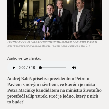
Petr Macinka a Filip Turek, ze strany Motoristé, kandidáti na ministra životního
prostředí před průhonickou restaurací Paloma Andreje Babiše. Foto: ČTK
Audio verze článku:
Andrej Babiš přišel za prezidentem Petrem
Pavlem s novým návrhem, ve kterém je místo
Petra Macinky kandidátem na ministra životního
prostředí Filip Turek. Proč je jedno, který z nich
to bude?