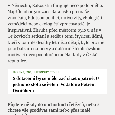
V Německu, Rakousku funguje něco podobného.
Například organizace Rakousko pro naše
vnoučata, kde jsou politici, univerzity, ekologičtí
zemědělci nebo ekologičtí zpracovatelé, je
inspirativní. Zhruba před měsícem bylo u nás v
Čejkovicích setkání a sedět s těmi čtyřiceti lidmi,
kteří v tomhle desítky let něco dělají, bylo pro mě
jako balzám na nervy a dalo mně to obrovskou
motivaci něco podobného udělat tady v České
republice.
BYZNYS, ESG, U JEDNOHO STOLU
S dotacemi by se mělo zacházet opatrně. U
jednoho stolu se šéfem Vodafone Petrem
Dvořákem
Půjdete někdy do obchodních řetězců, nebo si
chcete vše prodávat sami nebo přes malé