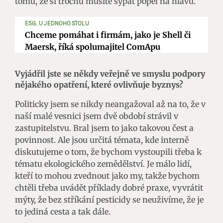
tomu, že si trochu musíte sypat popel na hlavu.
ESG, U JEDNOHO STOLU
Chceme pomáhat i firmám, jako je Shell či
Maersk, říká spolumajitel ComApu
Vyjádřil jste se někdy veřejně ve smyslu podpory
nějakého opatření, které ovlivňuje byznys?
Politicky jsem se nikdy neangažoval až na to, že v
naší malé vesnici jsem dvě období strávil v
zastupitelstvu. Bral jsem to jako takovou čest a
povinnost. Ale jsou určitá témata, kde interně
diskutujeme o tom, že bychom vystoupili třeba k
tématu ekologického zemědělství. Je málo lidí,
kteří to mohou zvednout jako my, takže bychom
chtěli třeba uvádět příklady dobré praxe, vyvrátit
mýty, že bez stříkání pesticidy se neuživíme, že je
to jediná cesta a tak dále.