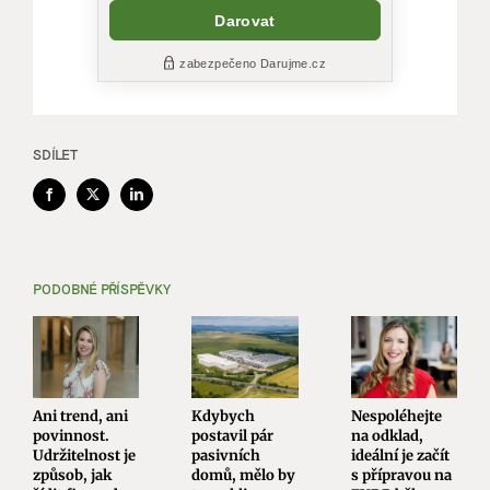
SDÍLET
Facebook
X
LinkedIn
PODOBNÉ PŘÍSPĚVKY
Ani trend, ani
Kdybych
Nespoléhejte
povinnost.
postavil pár
na odklad,
Udržitelnost je
pasivních
ideální je začít
způsob, jak
domů, mělo by
s přípravou na