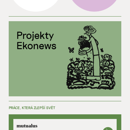
PRÁCE, KTERÁ ZLEPŠÍ SVĚT
mutualus