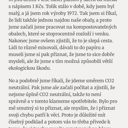
s nápisem 1 Kčs. Tolik stálo v době, kdy jsem byl
malý, a já jsem rok výroby 1972. Tak jsem si říkal,
že lidi takhle jednou najdou naše obaly, a proto
jsme začali jsme pracovat na kompostovatelných
obalech, které se stoprocentně rozloží i venku.
Nakonec jsme ovšem zjistili, že to je slepá cesta.
Lidi to různě mixovali, dávali to do papíru a
museli jsme si pak přiznat, že jsme to sice dobře
mysleli, ale že jsme s tím možná způsobili větší
ekologickou škodu.
No a podobně jsme říkali, že jdeme směrem CO2
neutrální. Pak jsme ale začali počítat a zjistili, že
nejsme úplně CO2 neutrální, takže to není
správně a v tomto klameme spotřebitele. Bylo pro
mě smutný si to přiznat, ale myslím, že i přiznat
svoji chybu patří k věci. Proto je důležité mít
číselný podklad a potom vás to třeba přivede k