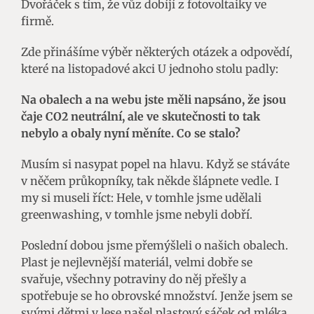
Dvořáček s tím, že vůz dobíjí z fotovoltaiky ve
firmě.
Zde přinášíme výběr některých otázek a odpovědí,
které na listopadové akci U jednoho stolu padly:
Na obalech a na webu jste měli napsáno, že jsou
čaje CO2 neutrální, ale ve skutečnosti to tak
nebylo a obaly nyní měníte. Co se stalo?
Musím si nasypat popel na hlavu. Když se stáváte
v něčem průkopníky, tak někde šlápnete vedle. I
my si museli říct: Hele, v tomhle jsme udělali
greenwashing, v tomhle jsme nebyli dobří.
Poslední dobou jsme přemýšleli o našich obalech.
Plast je nejlevnější materiál, velmi dobře se
svařuje, všechny potraviny do něj přešly a
spotřebuje se ho obrovské množství. Jenže jsem se
svými dětmi v lese našel plastový sáček od mléka