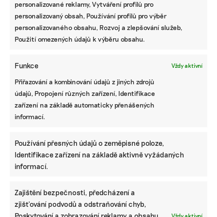
personalizované reklamy, Vytváření profilů pro
MARTINA PATOČKOVÁ
personalizovaný obsah, Používání profilů pro výběr
Martina začínala s novinařinou v agentuře ČTK a pokračovala
personalizovaného obsahu, Rozvoj a zlepšování služeb,
v MF Dnes, psala pro E15 či Reportér Premium. Jenže pak
Použití omezených údajů k výběru obsahu.
zatoužila po větší samostatnosti. Ráda chodí po kopcích,
plave s ploutvemi i bez nich a chtěla by kočku.
Funkce
Vždy aktivní
Reklama
Přiřazování a kombinování údajů z jiných zdrojů
údajů, Propojení různých zařízení, Identifikace
zařízení na základě automaticky přenášených
informací.
Používání přesných údajů o zeměpisné poloze,
Identifikace zařízení na základě aktivně vyžádaných
informací.
Zajištění bezpečnosti, předcházení a
zjišťování podvodů a odstraňování chyb,
Pomozte udržet důležité
Poskytování a zobrazování reklamy a obsahu,
Vždy aktivní