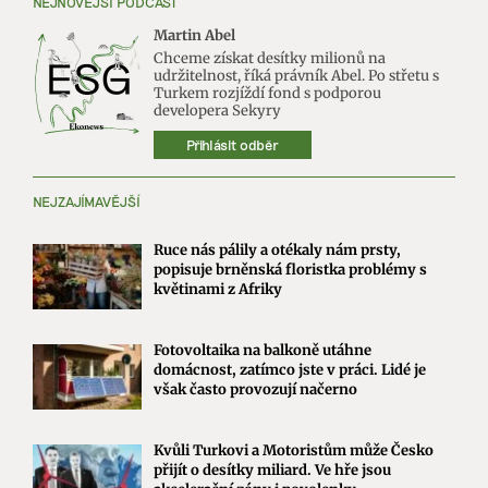
NEJNOVĚJŠÍ PODCAST
Martin Abel
Chceme získat desítky milionů na
udržitelnost, říká právník Abel. Po střetu s
Turkem rozjíždí fond s podporou
developera Sekyry
Přihlásit odběr
NEJZAJÍMAVĚJŠÍ
Ruce nás pálily a otékaly nám prsty,
popisuje brněnská floristka problémy s
květinami z Afriky
Fotovoltaika na balkoně utáhne
domácnost, zatímco jste v práci. Lidé je
však často provozují načerno
Kvůli Turkovi a Motoristům může Česko
přijít o desítky miliard. Ve hře jsou