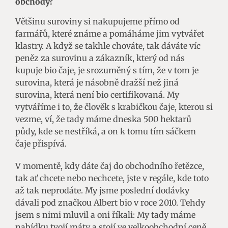
obchody?
Většinu suroviny si nakupujeme přímo od
farmářů, které známe a pomáháme jim vytvářet
klastry. A když se takhle chováte, tak dáváte víc
peněz za surovinu a zákazník, který od nás
kupuje bio čaje, je srozuměný s tím, že v tom je
surovina, která je násobně dražší než jiná
surovina, která není bio certifikovaná. My
vytváříme i to, že člověk s krabičkou čaje, kterou si
vezme, ví, že tady máme dneska 500 hektarů
půdy, kde se nestříká, a on k tomu tím sáčkem
čaje přispívá.
V momentě, kdy dáte čaj do obchodního řetězce,
tak ať chcete nebo nechcete, jste v regále, kde toto
až tak neprodáte. My jsme poslední dodávky
dávali pod značkou Albert bio v roce 2010. Tehdy
jsem s nimi mluvil a oni říkali: My tady máme
nabídku tvojí máty a stojí ve velkoobchodní ceně