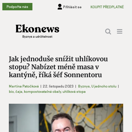
Přeskočit
Podpořte nás
Přihlásit se
KOUPIT PŘEDPLATNÉ
na
obsah
Jak jednoduše snížit uhlíkovou
stopu? Nabízet méně masa v
kantýně, říká šéf Sonnentoru
Martina Patočková
|
22. listopadu 2023
|
Byznys
,
U jednoho stolu
|
bio
,
čaje
,
kompostovatelné obaly
,
uhlíková stopa
Zobrazit
větší
obrázek