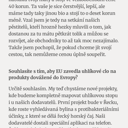
40 korun. Ta vaše je sice čerstvější, lepší, ale
máme tady taky jinou bio a stojí to o deset korun
méně. Vzal jsem je tedy na setkání našich
pěstitelů, kteří hrozně hezky mluvili o tom, jak
dostanou za tu mátu pětkrát tolik a můžou se
rozvíjet, ale obchodníky to až tak moc nezajímalo.
Takže jsem pochopil, že pokud chceme jít svojí
cestou, tak nemůžeme cenou úplně soupeřit.
Souhlasíte s tím, aby EU zavedla uhlíkové clo na
produkty dovážené do Evropy?
Určitě souhlasím. My teď chystáme nové projekty,
kde budeme kompletně mapovat uhlíkovou stopu
i u našich dodavatelů. První projekt bude v Řecku,
kde roste vyhledávaná bylina s protibakteriálními
účinky, z které se dělá řecký horský čaj. Naši
dodavatelé dostali speciální aplikaci na telefon.