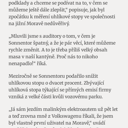
podklady a chceme se podívat na to, v čem se
můžeme ještě dále zlepšit,“ popisuje, jak byl
zpočátku k měření uhlíkové stopy ve společnosti
na jižní Moravě nedůvěřivý.
„Mluvili jsme s auditory o tom, v čem je
Sonnentor špatný, a že je pár věcí, které můžeme
rychle změnit. A to je třeba příliš velký obsah
masa v naší kantýně. Proč nás to nikoho
nenapadlo!“ říká.
Meziročně se Sonnentoru podařilo snížit
uhlíkovou stopu o dvacet procent. Zbývající
uhlíková stopa týkající se přímých emisí firmy
vzniká z velké části kvůli vozovému parku.
„Já sám jezdím malinkým elektroautem už pět let
a teď zrovna mně z Volkswagenu říkali, že jsem
byl vlastně první uživatel na Moravě,“ uvádí