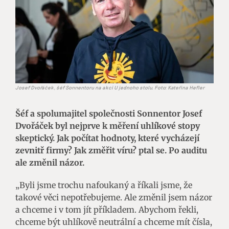
Josef Dvořáček, šéf Sonnentoru na akci U jednoho stolu. Foto: Kateřina Hefler
Šéf a spolumajitel společnosti Sonnentor Josef
Dvořáček byl nejprve k měření uhlíkové stopy
skeptický. Jak počítat hodnoty, které vycházejí
zevnitř firmy? Jak změřit víru? ptal se. Po auditu
ale změnil názor.
„Byli jsme trochu nafoukaný a říkali jsme, že
takové věci nepotřebujeme. Ale změnil jsem názor
a chceme i v tom jít příkladem. Abychom řekli,
chceme být uhlíkově neutrální a chceme mít čísla,