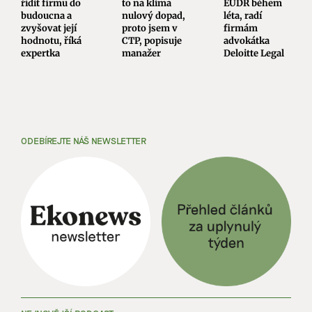
řídit firmu do
to na klima
EUDR během
budoucna a
nulový dopad,
léta, radí
zvyšovat její
proto jsem v
firmám
hodnotu, říká
CTP, popisuje
advokátka
expertka
manažer
Deloitte Legal
ODEBÍREJTE NÁŠ NEWSLETTER