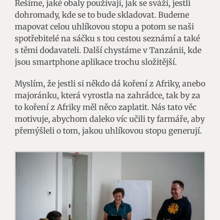
Řešíme, jaké obaly používají, jak se sváží, jestli
dohromady, kde se to bude skladovat. Budeme
mapovat celou uhlíkovou stopu a potom se naši
spotřebitelé na sáčku s tou cestou seznámí a také
s těmi dodavateli. Další chystáme v Tanzánii, kde
jsou smartphone aplikace trochu složitější.
Myslím, že jestli si někdo dá koření z Afriky, anebo
majoránku, která vyrostla na zahrádce, tak by za
to koření z Afriky měl něco zaplatit. Nás tato věc
motivuje, abychom daleko víc učili ty farmáře, aby
přemýšleli o tom, jakou uhlíkovou stopu generují.