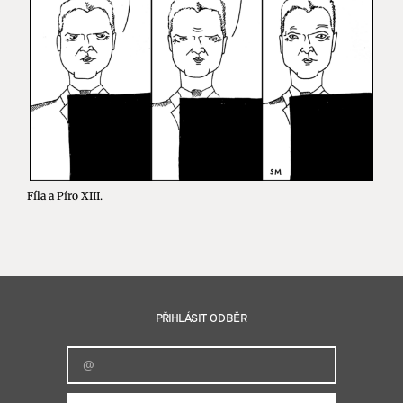
Fíla a Píro XIII.
PŘIHLÁSIT ODBĚR