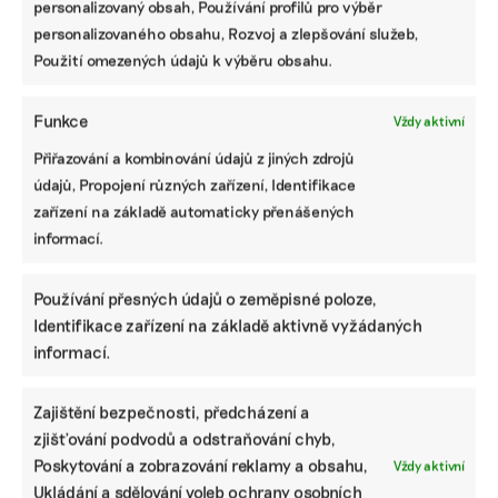
personalizovaný obsah, Používání profilů pro výběr
personalizovaného obsahu, Rozvoj a zlepšování služeb,
Díky vaší podpoře se můžeme pustit do témat,
Použití omezených údajů k výběru obsahu.
která by jinak nevznikla.
Přispějte na vznik obsahu.
Funkce
Vždy aktivní
Přiřazování a kombinování údajů z jiných zdrojů
údajů, Propojení různých zařízení, Identifikace
zařízení na základě automaticky přenášených
informací.
Používání přesných údajů o zeměpisné poloze,
Identifikace zařízení na základě aktivně vyžádaných
informací.
Zajištění bezpečnosti, předcházení a
zjišťování podvodů a odstraňování chyb,
Poskytování a zobrazování reklamy a obsahu,
Vždy aktivní
Ukládání a sdělování voleb ochrany osobních