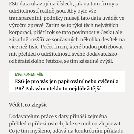
ESG data ukazují na číslech, jak na tom firmy s
udržitelností reálně jsou. Aby bylo vše
transparentní, podniky musejí tato data uvádět ve
výroční zprávě. Zatím se to týká těch největších
korporací, příští rok se tato povinnost v Česku ale
zásadně rozšíří ze současných několika desítek na
více než tisíc. Počet firem, které budou potřebovat
mít přehled o udržitelnosti svého dodavatelsko-
odběratelského řetězce, se tím zásadně zvýší.
ESG, KOMENTÁŘE
ESG je pro vás jen papírování nebo cvičení z
PR? Pak vám uteklo to nejdůležitější
Vědět, co zlepšit
Dodavatelům práce s daty přináší zejména
přehled o příležitostech, kde se mohou zlepšovat.
Co je tím myšleno, udává na konkrétním příkladu