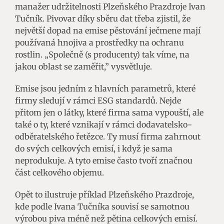
manažer udržitelnosti Plzeňského Prazdroje Ivan
Tučník. Pivovar díky sběru dat třeba zjistil, že
největší dopad na emise pěstování ječmene mají
používaná hnojiva a prostředky na ochranu
rostlin. „Společně (s producenty) tak víme, na
jakou oblast se zaměřit,” vysvětluje.
Emise jsou jedním z hlavních parametrů, které
firmy sledují v rámci ESG standardů. Nejde
přitom jen o látky, které firma sama vypouští, ale
také o ty, které vznikají v rámci dodavatelsko-
odběratelského řetězce. Ty musí firma zahrnout
do svých celkových emisí, i když je sama
neprodukuje. A tyto emise často tvoří značnou
část celkového objemu.
Opět to ilustruje příklad Plzeňského Prazdroje,
kde podle Ivana Tučníka souvisí se samotnou
výrobou piva méně než pětina celkových emisí.