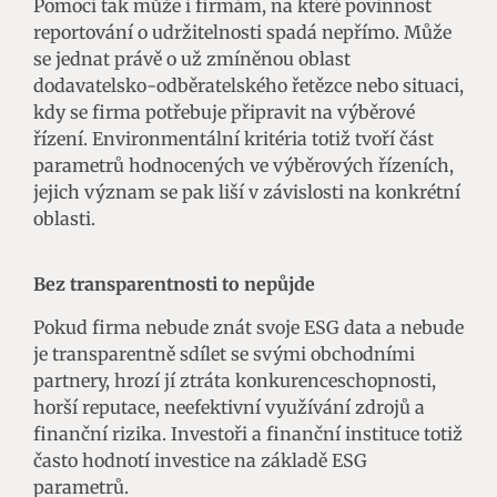
Pomoci tak může i firmám, na které povinnost
reportování o udržitelnosti spadá nepřímo. Může
se jednat právě o už zmíněnou oblast
dodavatelsko-odběratelského řetězce nebo situaci,
kdy se firma potřebuje připravit na výběrové
řízení. Environmentální kritéria totiž tvoří část
parametrů hodnocených ve výběrových řízeních,
jejich význam se pak liší v závislosti na konkrétní
oblasti.
Bez transparentnosti to nepůjde
Pokud firma nebude znát svoje ESG data a nebude
je transparentně sdílet se svými obchodními
partnery, hrozí jí ztráta konkurenceschopnosti,
horší reputace, neefektivní využívání zdrojů a
finanční rizika. Investoři a finanční instituce totiž
často hodnotí investice na základě ESG
parametrů.