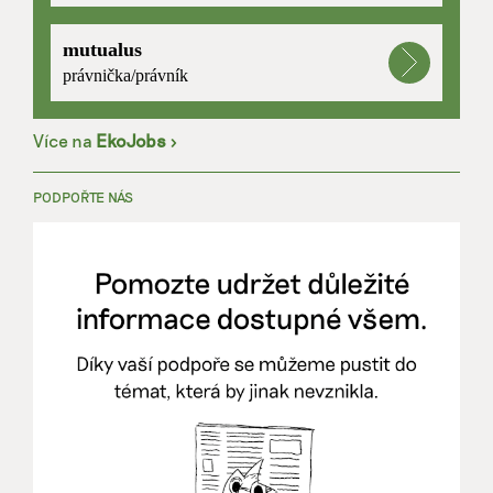
mutualus
právnička/právník
Více na
EkoJobs
>
PODPOŘTE NÁS