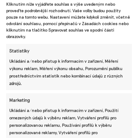
Kliknutím níže vyjádřete souhlas s výše uvedeným nebo
redakce Ekonews ve spolupráci s obchodními partnery.
proveďte podrobnější rozhodnutí. Vaše volby budou použity
Jejich cílem je informovat o zajímavých produktech a
tématech a propojit partnery se čtenáři.
pouze na tomto webu. Nastavení můžete kdykoli změnit, včetně
odvolání souhlasu, pomocí přepínačů v Zásadách cookies nebo
kliknutím na tlačítko Spravovat souhlas ve spodní části
Reklama
obrazovky.
Statistiky
Ukládání a/nebo přístup k informacím v zařízení, Měření
výkonu reklam, Měření výkonu obsahu, Porozumění publiku
prostřednictvím statistik nebo kombinací údajů z různých
zdrojů.
Marketing
Ukládání a/nebo přístup k informacím v zařízení, Použití
omezených údajů k výběru reklam, Vytváření profilů pro
Pomozte udržet důležité
personalizovanou reklamu, Používání profilů k výběru
informace dostupné všem.
personalizované reklamy, Vytváření profilů pro