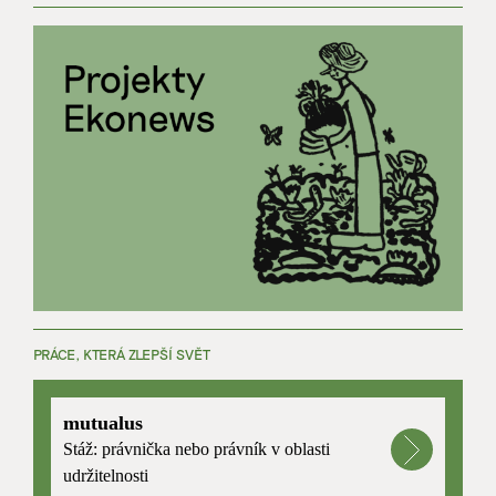
PRÁCE, KTERÁ ZLEPŠÍ SVĚT
mutualus
Stáž: právnička nebo právník v oblasti
udržitelnosti