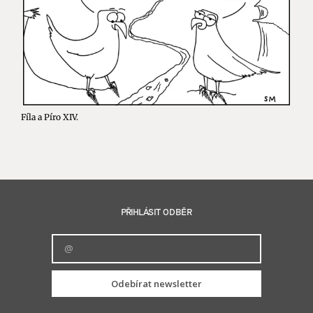
Fíla a Píro XIV.
PŘIHLÁSIT ODBĚR
Odebírat newsletter