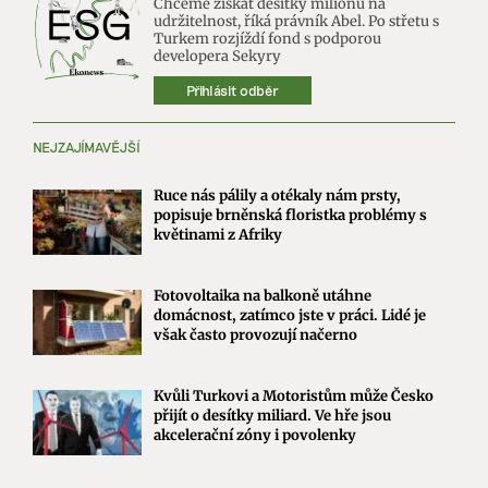
Chceme získat desítky milionů na
udržitelnost, říká právník Abel. Po střetu s
Turkem rozjíždí fond s podporou
developera Sekyry
Přihlásit odběr
NEJZAJÍMAVĚJŠÍ
Ruce nás pálily a otékaly nám prsty,
popisuje brněnská floristka problémy s
květinami z Afriky
Fotovoltaika na balkoně utáhne
domácnost, zatímco jste v práci. Lidé je
však často provozují načerno
Kvůli Turkovi a Motoristům může Česko
přijít o desítky miliard. Ve hře jsou
akcelerační zóny i povolenky