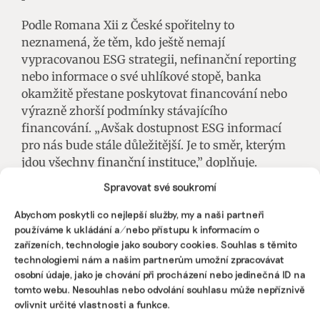
Podle Romana Xii z České spořitelny to
neznamená, že těm, kdo ještě nemají
vypracovanou ESG strategii, nefinanční reporting
nebo informace o své uhlíkové stopě, banka
okamžitě přestane poskytovat financování nebo
výrazně zhorší podmínky stávajícího
financování. „Avšak dostupnost ESG informací
pro nás bude stále důležitější. Je to směr, kterým
jdou všechny finanční instituce,” doplňuje.
Spravovat své soukromí
Partnerem tohoto článku je Česká spořitelna.
Abychom poskytli co nejlepší služby, my a naši partneři
používáme k ukládání a/nebo přístupu k informacím o
zařízeních, technologie jako soubory cookies. Souhlas s těmito
technologiemi nám a našim partnerům umožní zpracovávat
osobní údaje, jako je chování při procházení nebo jedinečná ID na
tomto webu. Nesouhlas nebo odvolání souhlasu může nepříznivě
ovlivnit určité vlastnosti a funkce.
REDAKCE
Komerční obsah označený jako Brandnews připravuje