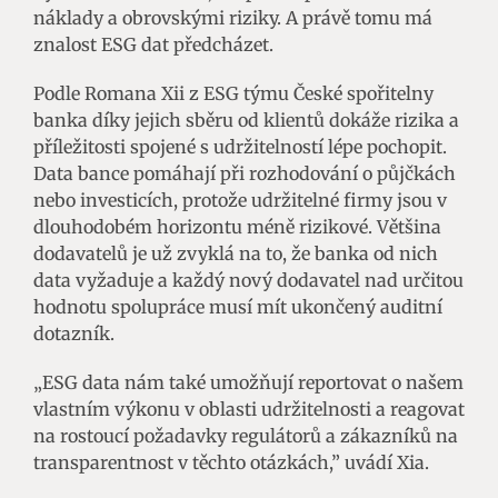
náklady a obrovskými riziky. A právě tomu má
znalost ESG dat předcházet.
Podle Romana Xii z ESG týmu České spořitelny
banka díky jejich sběru od klientů dokáže rizika a
příležitosti spojené s udržitelností lépe pochopit.
Data bance pomáhají při rozhodování o půjčkách
nebo investicích, protože udržitelné firmy jsou v
dlouhodobém horizontu méně rizikové. Většina
dodavatelů je už zvyklá na to, že banka od nich
data vyžaduje a každý nový dodavatel nad určitou
hodnotu spolupráce musí mít ukončený auditní
dotazník.
„ESG data nám také umožňují reportovat o našem
vlastním výkonu v oblasti udržitelnosti a reagovat
na rostoucí požadavky regulátorů a zákazníků na
transparentnost v těchto otázkách,” uvádí Xia.