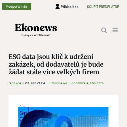
Přeskočit
Podpořte nás
Přihlásit se
KOUPIT PŘEDPLATNÉ
na
obsah
ESG data jsou klíč k udržení
zakázek, od dodavatelů je bude
žádat stále více velkých firem
redakce
|
23. září 2024
|
Brandnews
|
dodavatelé
,
ESG data
Zobrazit
větší
obrázek