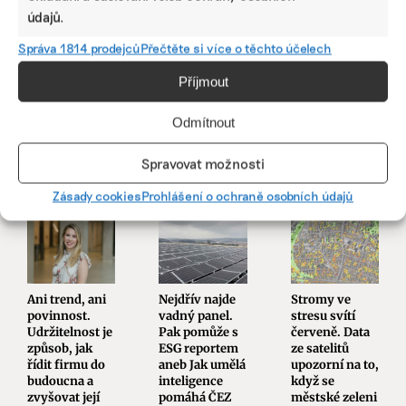
údajů.
Správa 1814 prodejců
Přečtěte si více o těchto účelech
Příjmout
SDÍLET
Facebook
X
LinkedIn
Odmítnout
Spravovat možnosti
PODOBNÉ PŘÍSPĚVKY
Zásady cookies
Prohlášení o ochraně osobních údajů
Ani trend, ani
Nejdřív najde
Stromy ve
povinnost.
vadný panel.
stresu svítí
Udržitelnost je
Pak pomůže s
červeně. Data
způsob, jak
ESG reportem
ze satelitů
řídit firmu do
aneb Jak umělá
upozorní na to,
budoucna a
inteligence
když se
zvyšovat její
pomáhá ČEZ
městské zeleni