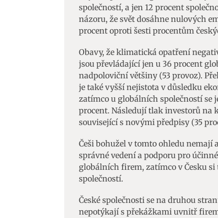
společností, a jen 12 procent společn
názoru, že svět dosáhne nulových emi
procent oproti šesti procentům český
Obavy, že klimatická opatření negat
jsou převládající jen u 36 procent gl
nadpoloviční většiny (53 provoz). Př
je také vyšší nejistota v důsledku 
zatímco u globálních společností se j
procent. Následují tlak investorů na 
související s novými předpisy (35 pro
Češi bohužel v tomto ohledu nemají a
správné vedení a podporu pro účinné
globálních firem, zatímco v Česku si
společností.
České společnosti se na druhou stran
nepotýkají s překážkami uvnitř firem