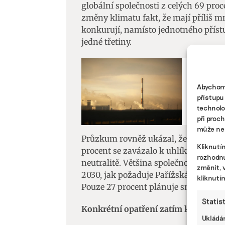
globální společnosti z celých 69 pro
změny klimatu fakt, že mají příliš m
konkurují, namísto jednotného přístu
jedné třetiny.
JAK NA EMI
Abychom 
Co vede
přístupu
skleník
technolo
při proc
může nep
Průzkum rovněž ukázal, že ambice če
Kliknutí
procent se zavázalo k uhlíkové negati
rozhodnu
neutralitě. Většina společností tak 
změnit, 
2030, jak požaduje Pařížská dohoda. T
kliknutí
Pouze 27 procent plánuje snížit emise
Statis
Konkrétní opatření zatím kulhají
Ukládán