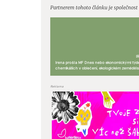
Partnerem tohoto článku je společnost
I
Irena prošla MF Dnes nebo ekonomickými týde
chemikáliích v oblečení, ekologickém zeměděls
Reklama