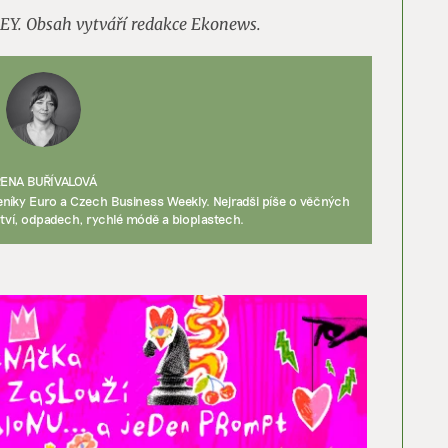
 EY. Obsah vytváří redakce Ekonews.
RENA BUŘÍVALOVÁ
níky Euro a Czech Business Weekly. Nejradši píše o věčných
tví, odpadech, rychlé módě a bioplastech.