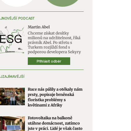
JNOVĚJŠÍ PODCAST
Martin Abel
Chceme získat desítky
milionů na udržitelnost, říká
právník Abel. Po střetu s
Turkem rozjíždí fond s
podporou developera Sekyry
Přihlásit odběr
JZAJÍMAVĚJŠÍ
Ruce nás pálily a otékaly nám
prsty, popisuje brněnská
floristka problémy s
květinami z Afriky
Fotovoltaika na balkoně
utáhne domácnost, zatímco
jste v práci. Lidé je však často