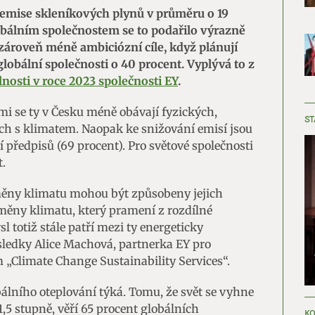
 emise skleníkových plynů v průměru o 19
obálním společnostem se to podařilo výrazně
 zároveň méně ambiciózní cíle, když plánují
globální společnosti o 40 procent. Vyplývá to z
nosti v roce 2023 společnosti EY
.
i se ty v Česku méně obávají fyzických,
ST
ých s klimatem. Naopak ke snižování emisí jsou
předpisů (69 procent). Pro světové společnosti
t.
ěny klimatu mohou být způsobeny jejich
měny klimatu, který pramení z rozdílné
 totiž stále patří mezi ty energeticky
sledky Alice Machová, partnerka EY pro
m „Climate Change Sustainability Services“.
obálního oteplování týká. Tomu, že svět se vyhne
,5 stupně, věří 65 procent globálních
KO