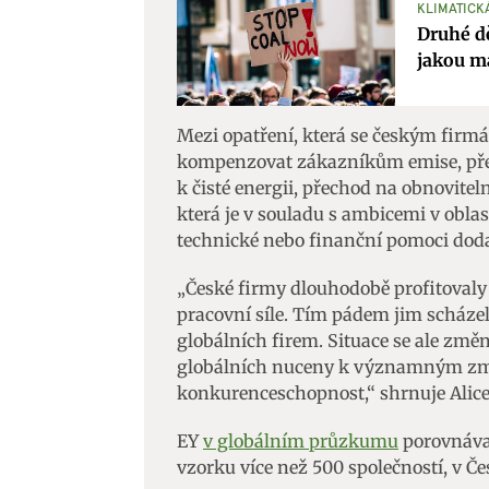
KLIMATICK
Druhé dě
Zajišt
jakou m
odstra
Ukládá
Mezi opatření, která se českým firmá
kompenzovat zákazníkům emise, přem
k čisté energii, přechod na obnoviteln
která je v souladu s ambicemi v obla
technické nebo finanční pomoci doda
„České firmy dlouhodobě profitovaly
pracovní síle. Tím pádem jim scháze
globálních firem. Situace se ale změn
globálních nuceny k významným změ
konkurenceschopnost,“ shrnuje Alic
EY
v globálním průzkumu
porovnával
vzorku více než 500 společností, v Če