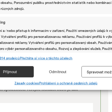
 obsahu, Porozumění publiku prostřednictvím statistik nebo kombinací
ijatých v důsledku klimatické změny mají firmy
 různých zdrojů.
ing
V
í a/nebo přístup k informacím v zařízení, Použití omezených údajů k v
 nad opatřeními pro boj proti změně klimatu
 Vytváření profilů pro personalizovanou reklamu, Používání profilů k vý
nu společnosti,
P
lizované reklamy, Vytváření profilů pro personalizovaný obsah, Používán
 pro výběr personalizovaného obsahu, Rozvoj a zlepšování služeb, Použit
ektřiny a emisí,
ých údajů k výběru obsahu.
li své emise.
814 prodejců
Přečtěte si více o těchto účelech
osti jsou tradičně rezervovanější ve svých
e
Vžd
Ekonomické okolnosti, zejména ceny energií i
Příjmout
Odmítnout
Spravovat mož
vání a kombinování údajů z jiných zdrojů údajů, Propojení různých
k pragmatickým krokům – snižovat energetickou
í, Identifikace zařízení na základě automaticky přenášených
e. I to dílem přispívá k naplňování
Zásady cookies
Prohlášení o ochraně osobních údajů
cí.
m společnosti veřejně nehlásí nebo je tak
ání přesných údajů o zeměpisné poloze, Identifikace zařízení na zá
ě vyžádaných informací.