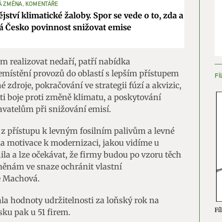
Á ZMĚNA, KOMENTÁŘE
jství klimatické žaloby. Spor se vede o to, zda a
ění bezpečnosti, předcházení a zjišťování podvodů a
á Česko povinnost snižovat emise
ňování chyb, Poskytování a zobrazování reklamy a obsahu,
Vžd
ní a sdělování voleb ochrany osobních údajů.
m realizovat nedaří, patří nabídka
ístění provozů do oblastí s lepším přístupem
FÍ
é zdroje, pokračování ve strategii fúzí a akvizic,
sti boje proti změně klimatu, a poskytování
vatelům při snižování emisí.
 z přístupu k levným fosilním palivům a levné
la motivace k modernizaci, jakou vidíme u
ila a lze očekávat, že firmy budou po vzoru těch
nám ve snaze ochránit vlastní
e Machová.
a hodnoty udržitelnosti za loňský rok na
Fíl
sku pak u 51 firem.