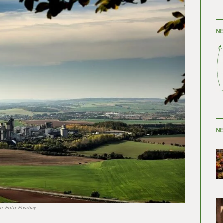
NE
NE
e. Foto: Pixabay