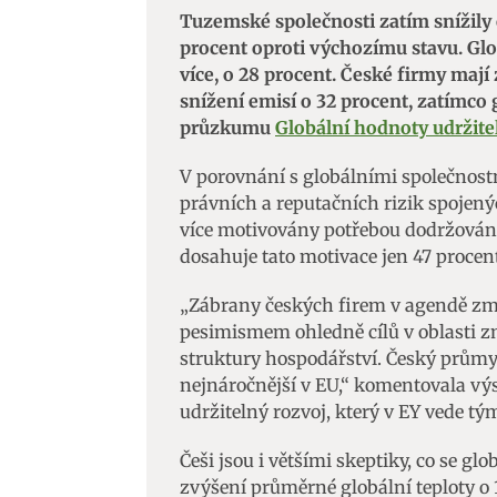
Tuzemské společnosti zatím snížily
procent oproti výchozímu stavu. Gl
více, o 28 procent. České firmy mají
snížení emisí o 32 procent, zatímco 
průzkumu
Globální hodnoty udržitel
V porovnání s globálními společnostm
právních a reputačních rizik spojen
více motivovány potřebou dodržování 
dosahuje tato motivace jen 47 procen
„Zábrany českých firem v agendě zm
pesimismem ohledně cílů v oblasti z
struktury hospodářství. Český průmysl
nejnáročnější v EU,“ komentovala vý
udržitelný rozvoj, který v EY vede tý
Češi jsou i většími skeptiky, co se gl
zvýšení průměrné globální teploty o 1