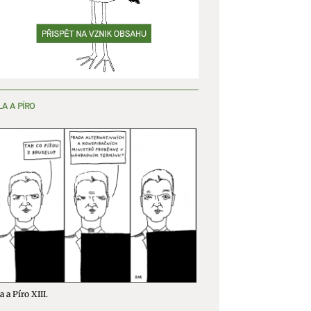
y aktivní
LA A PÍRO
a a Píro XIII.