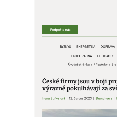
Přeskočit
na
obsah
Podpořte nás
BYZNYS
ENERGETIKA
DOPRAVA
EKOPORADNA
PODCASTY
Úvodní stránka
Příspěvky
Bra
České firmy jsou v boji pr
výrazně pokulhávají za sv
Irena Buřívalová
|
12. června 2023
|
Brandnews
|
Zobrazit