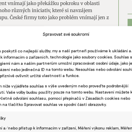
cent vnímají jako překážku pokroku v oblasti
noho různých iniciativ, které si navzájem
pu. České firmy toto jako problém vnímají jen z
Spravovat své soukromí
SE, KLIMATICKÁ ZMĚNA
poskytli co nejlepší služby, my a naši partneři používáme k ukládání 
 ke klimatické změně? Vše o emisích
 k informacím o zařízeních, technologie jako soubory cookies. Souhlas 
ových plynů
giemi nám a našim partnerům umožní zpracovávat osobní údaje, jako j
házení nebo jedinečná ID na tomto webu. Nesouhlas nebo odvolání souh
říznivě ovlivnit určité vlastnosti a funkce.
ských společností nejsou dostačující. Pouze 24
m níže vyjádřete souhlas s výše uvedeným nebo proveďte podrobnější
vitě a 12 procent k „net zero“, tedy uhlíkové
PR
tí. Vaše volby budou použity pouze na tomto webu. Nastavení můžete k
nedosáhne 45procentního snížení emisí do roku
včetně odvolání souhlasu, pomocí přepínačů v Zásadách cookies nebo
ěch, co se zavázaly cílům dostát je 32 procent.
m na tlačítko Spravovat souhlas ve spodní části obrazovky.
 o 45 procent a více.
tiky
í a/nebo přístup k informacím v zařízení, Měření výkonu reklam, Měřen