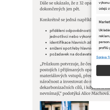
výkonu
Dále se ukázalo, že z 32 opatření př
údajů z
dokončených jen pět.
Konkrétně se jedná například o:
Market
Ukládán
přidělení odpovědnosti za dohled
reklam,
jednotlivci nebo výkonnému orgá
persona
identifikace hlavních zdrojů emisí,
profilů
snížení spotřeby hlavních zdrojů el
omezen
požadavek na dodavatele, aby sníži
Správa 1
„Průzkum potvrzuje, že české společn
Funkc
postojích i přijímaných opatřeních. 
Přiřazo
materiálových vstupů, přesto nutí 
zařízen
náročnost a investovat do modernizac
informa
dekarbonizačních cílů, i když se k ni
nevnímají,“ podotýká Alice Machová.
Použív
aktivn