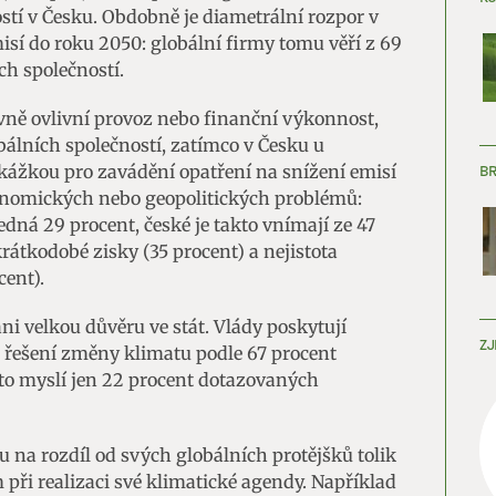
ostí v Česku. Obdobně je diametrální rozpor v
sí do roku 2050: globální firmy tomu věří z 69
ch společností.
ivně ovlivní provoz nebo finanční výkonnost,
obálních společností, zatímco v Česku u
ekážkou pro zavádění opatření na snížení emisí
B
ekonomických nebo geopolitických problémů:
edná 29 procent, české je takto vnímají ze 47
krátkodobé zisky (35 procent) a nejistota
cent).
ni velkou důvěru ve stát. Vlády poskytují
ZJ
 řešení změny klimatu podle 67 procent
 to myslí jen 22 procent dotazovaných
u na rozdíl od svých globálních protějšků tolik
 při realizaci své klimatické agendy. Například