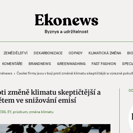
ZEMĚDĚLSTVÍ
DEKARBONIZACE
ODPADY
KLIMATICKÁ ZMĚNA
BI
KOMENTÁŘE
BRANDNEWS
GREENWASHING
FAST FASHION
SPECI
ndnews
České firmy jsou v boji proti změně klimatu skeptičtější a výrazně pokul
OD
oti změně klimatu skeptičtější a
ětem ve snižování emisí
ESG
,
EY
,
průzkum
,
změna klimatu