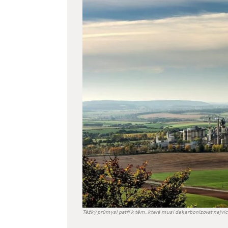
větší
obrázek
Těžký průmysl patří k těm, které musí dekarbonizovat nejvíc