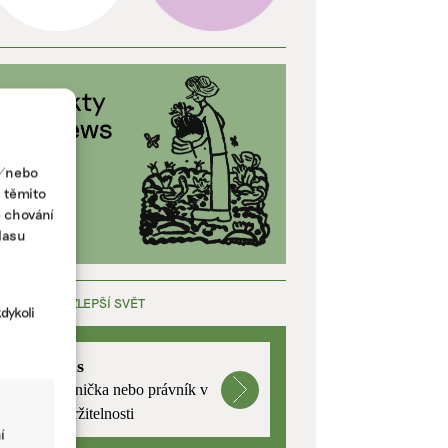
a/nebo
s těmito
e chování
lasu
ÁCE, KTERÁ ZLEPŠÍ SVĚT
dykoli
mutualus
Stáž: právnička nebo právník v
oblasti udržitelnosti
í