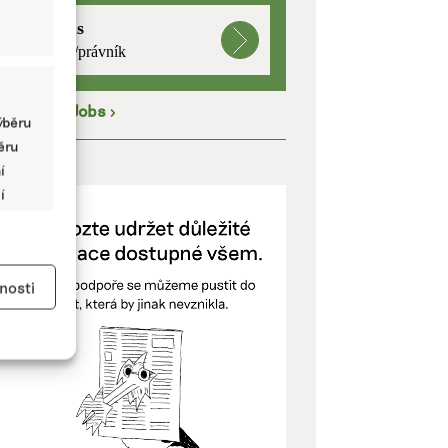
mutualus
právnička/právník
íce na
EkoJobs
>
ýběru
běru
ODPOŘTE NÁS
í
í
y aktivní
nosti
kladě