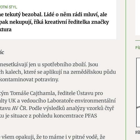
VOTNÍ STYL
ění bezpečnosti, předcházení a zjišťování podvodů a
 tekutý bezobal. Lidé o něm rádi mluví, ale
ňování chyb, Poskytování a zobrazování reklamy a obsahu,
Vžd
ak nekupují, říká kreativní ředitelka značky
ní a sdělování voleb ochrany osobních údajů.
tura
FÍ
íc
nesetkávají jen u spotřebního zboží. Jsou
ch kalech, které se aplikují na zemědělskou půdu
 kontaminovat potraviny.
tým Tomáše Cajthamla, ředitele Ústavu pro
kulty UK a vedoucího Laboratoře environmentální
tavu AV ČR. Podle výsledků analýzy vzorků čtyř
ku je situace z pohledu koncentrace PFAS
Fíl
 všem opakuji, že to máme i v pitné vodě, že