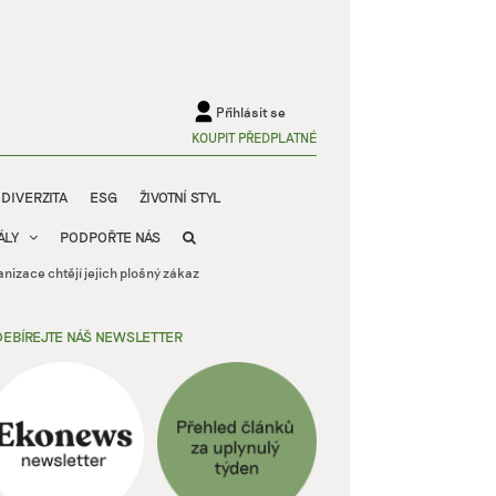
Přihlásit se
KOUPIT PŘEDPLATNÉ
ODIVERZITA
ESG
ŽIVOTNÍ STYL
ÁLY
PODPOŘTE NÁS
anizace chtějí jejich plošný zákaz
EBÍREJTE NÁŠ NEWSLETTER