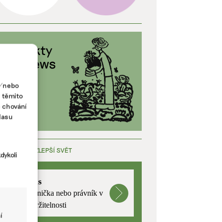
a/nebo
s těmito
e chování
lasu
ÁCE, KTERÁ ZLEPŠÍ SVĚT
dykoli
mutualus
Stáž: právnička nebo právník v
oblasti udržitelnosti
í