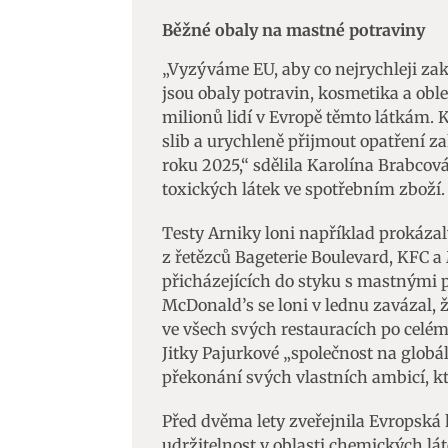
Běžné obaly na mastné potraviny
„Vyzýváme EU, aby co nejrychleji zak
jsou obaly potravin, kosmetika a obl
milionů lidí v Evropě těmto látkám. 
slib a urychleně přijmout opatření z
roku 2025,“ sdělila Karolína Brabcov
toxických látek ve spotřebním zboží.
Testy Arniky loni například prokáza
z řetězců Bageterie Boulevard, KFC a
přicházejících do styku s mastnými 
McDonald’s se loni v lednu zavázal, 
ve všech svých restauracích po celé
Jitky Pajurkové „společnost na globál
překonání svých vlastních ambicí, kte
Před dvěma lety zveřejnila Evropská 
udržitelnost v oblasti chemických lá