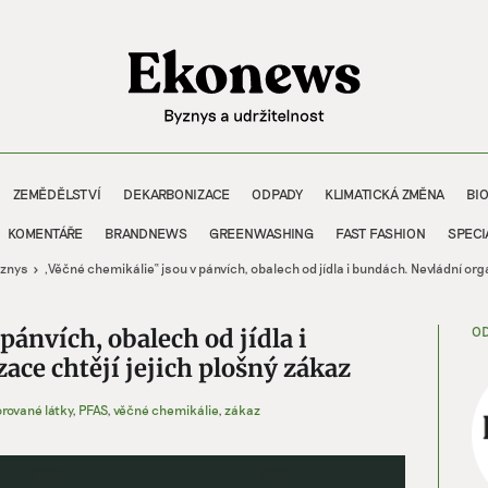
ZEMĚDĚLSTVÍ
DEKARBONIZACE
ODPADY
KLIMATICKÁ ZMĚNA
BI
KOMENTÁŘE
BRANDNEWS
GREENWASHING
FAST FASHION
SPECI
znys
„Věčné chemikálie“ jsou v pánvích, obalech od jídla i bundách. Nevládní org
OD
pánvích, obalech od jídla i
ace chtějí jejich plošný zákaz
rované látky
,
PFAS
,
věčné chemikálie
,
zákaz