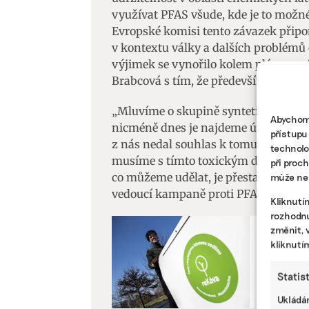
využívat PFAS všude, kde je to možné
Evropské komisi tento závazek připo
v kontextu války a dalších problémů 
výjimek se vynořilo kolem plánovan
Brabcová s tím, že především lobby
„Mluvíme o skupině syntetických látek
Abychom 
nicméně dnes je najdeme úplně všude,
přístupu
z nás nedal souhlas k tomu, aby byl
technolo
musíme s tímto toxickým dědictvím žít
při proc
co můžeme udělat, je přestat tuto tox
může nep
vedoucí kampaně proti PFAS v organ
Kliknutí
rozhodnu
změnit, 
kliknutí
BYZNYS, O
Tuny lóg
Statis
v něm d
Ukládán