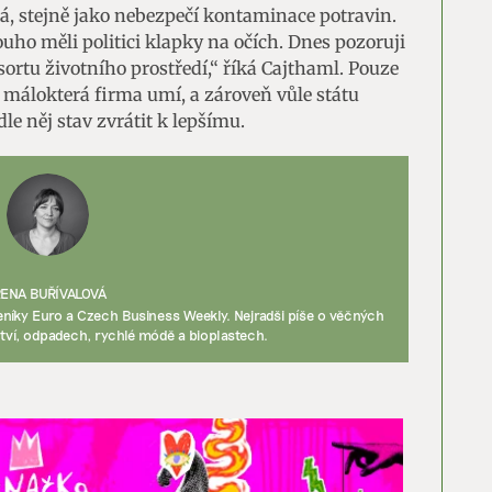
ká, stejně jako nebezpečí kontaminace potravin.
ouho měli politici klapky na očích. Dnes pozoruji
ortu životního prostředí,“ říká Cajthaml. Pouze
málokterá firma umí, a zároveň vůle státu
e něj stav zvrátit k lepšímu.
RENA BUŘÍVALOVÁ
níky Euro a Czech Business Weekly. Nejradši píše o věčných
tví, odpadech, rychlé módě a bioplastech.