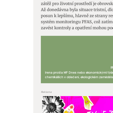
zátěž pro životní prostředí je obrovs
Až donedávna byla situace tristní, dl
posun k lepšímu, hlavně ze strany res
systém monitoringu PFAS, což zatím 
zavést kontroly a opatření mohou podl
I
Irena prošla MF Dnes nebo ekonomickými týde
chemikáliích v oblečení, ekologickém zeměděls
Reklama