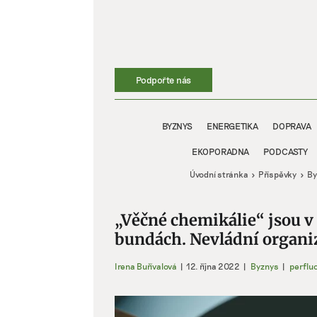
Přeskočit
na
obsah
Podpořte nás
BYZNYS
ENERGETIKA
DOPRAVA
EKOPORADNA
PODCASTY
Úvodní stránka
Příspěvky
By
„Věčné chemikálie“ jsou v 
bundách. Nevládní organiz
Irena Buřívalová
|
12. října 2022
|
Byznys
|
perfluo
Zobrazit