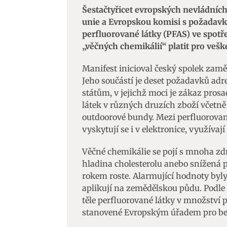
Šestačtyřicet evropských nevládních
unie a Evropskou komisi s požadavk
perfluorované látky (PFAS) ve spot
„věčných chemikálií“ platit pro vešk
Manifest inicioval český spolek zamě
Jeho součástí je deset požadavků ad
státům, v jejichž moci je zákaz pros
látek v různých druzích zboží včetně 
outdoorové bundy. Mezi perfluorované 
vyskytují se i v elektronice, využívají
Věčné chemikálie se pojí s mnoha zdr
hladina cholesterolu anebo snížená 
rokem roste. Alarmující hodnoty byly 
aplikují na zemědělskou půdu. Podle 
těle perfluorované látky v množství
stanovené Evropským úřadem pro bez