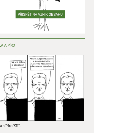
y aktivní
LA A PÍRO
a a Píro XIII.