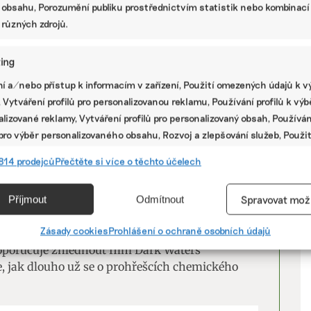
 obsahu, Porozumění publiku prostřednictvím statistik nebo kombinací
 různých zdrojů.
vně kvůli své schopnosti odpuzovat mastnotu i
ing
 odolnosti vůči vysokým teplotám – díky vazbě
V
í a/nebo přístup k informacím v zařízení, Použití omezených údajů k v
ba v organické chemii je však také zodpovědná za
 Vytváření profilů pro personalizovanou reklamu, Používání profilů k vý
ostředí, upozorňuje Arnika.
P
lizované reklamy, Vytváření profilů pro personalizovaný obsah, Používán
 pro výběr personalizovaného obsahu, Rozvoj a zlepšování služeb, Použit
é a nové látky. Jedna se zakáže, ale vznikne
ých údajů k výběru obsahu.
 může jich být pět tisíc, ale také dvanáct,“ říká
814 prodejců
Přečtěte si více o těchto účelech
ěli dát přednost přírodě a odkazu dalším
e
Vžd
Příjmout
Odmítnout
Spravovat mož
vání a kombinování údajů z jiných zdrojů údajů, Propojení různých
ní PFAS už v roce 2019 a ukázalo se, že je
í, Identifikace zařízení na základě automaticky přenášených
Zásady cookies
Prohlášení o ochraně osobních údajů
 nahradit bezpečnými alternativami,“
cí.
poručuje zhlédnout film Dark Waters
je, jak dlouho už se o prohřešcích chemického
ání přesných údajů o zeměpisné poloze, Identifikace zařízení na zá
ě vyžádaných informací.