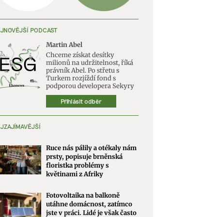
JNOVĚJŠÍ PODCAST
Martin Abel
Chceme získat desítky
milionů na udržitelnost, říká
právník Abel. Po střetu s
Turkem rozjíždí fond s
podporou developera Sekyry
Přihlásit odběr
JZAJÍMAVĚJŠÍ
Ruce nás pálily a otékaly nám
prsty, popisuje brněnská
floristka problémy s
květinami z Afriky
Fotovoltaika na balkoně
utáhne domácnost, zatímco
jste v práci. Lidé je však často