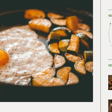
NE
NE