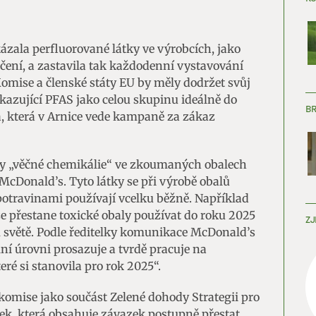
ázala perfluorované látky ve výrobcích, jako
ečení, a zastavila tak každodenní vystavování
Komise a členské státy EU by měly dodržet svůj
akazující PFAS jako celou skupinu ideálně do
B
á, která v Arnice vede kampaně za zákaz
ly „věčné chemikálie“ ve zkoumaných obalech
 McDonald’s. Tyto látky se při výrobě obalů
potravinami používají vcelku běžně. Například
že přestane toxické obaly používat do roku 2025
ZJ
m světě. Podle ředitelky komunikace McDonald’s
ní úrovni prosazuje a tvrdě pracuje na
ré si stanovila pro rok 2025“.
komise jako součást Zelené dohody Strategii pro
tek, která obsahuje závazek postupně přestat