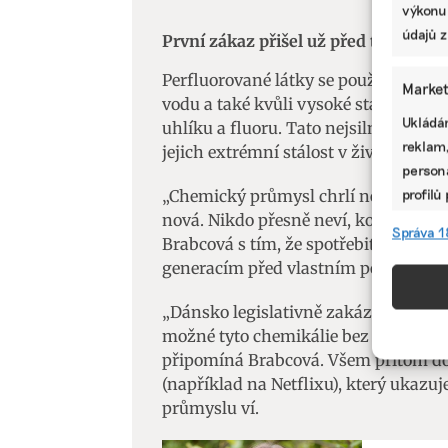
výkonu
údajů z
První zákaz přišel už před třemi lety
Perfluorované látky se používají hla
Market
vodu a také kvůli vysoké stabilitě a
Ukládán
uhlíku a fluoru. Tato nejsilnější vaz
reklam,
jejich extrémní stálost v životním pr
persona
profilů
„Chemický průmysl chrlí neustále nov
omezen
nová. Nikdo přesně neví, kolik jich je,
Správa 1
Brabcová s tím, že spotřebitelé by m
generacím před vlastním pohodlím.
Funkc
Přiřazo
„Dánsko legislativně zakázalo používá
zařízen
možné tyto chemikálie bez problémů
informa
připomíná Brabcová. Všem přitom do
(například na Netflixu), který ukazu
průmyslu ví.
Použív
aktivn