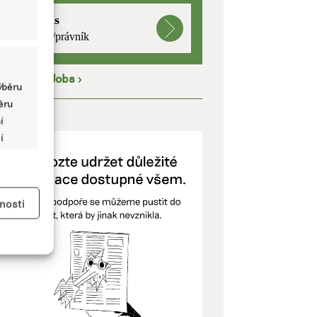
mutualus
právnička/právník
íce na
EkoJobs
>
ýběru
běru
ODPOŘTE NÁS
í
í
y aktivní
nosti
kladě