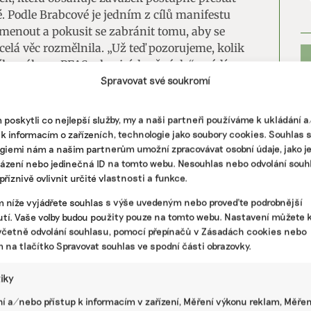
. Podle Brabcové je jedním z cílů manifestu
menout a pokusit se zabránit tomu, aby se
celá věc rozmělnila. „Už teď pozorujeme, kolik
ého zákazu PFAS v hasicích pěnách,“ uvádí
Spravovat své soukromí
 chemického průmyslu je významná.
, které před sto lety ještě neexistovaly,
poskytli co nejlepší služby, my a naši partneři používáme k ukládání 
 i v nejodlehlejších částech naší planety. Nikdo
 k informacím o zařízeních, technologie jako soubory cookies. Souhlas 
 vystaven těmto škodlivým látkám, a nyní
giemi nám a našim partnerům umožní zpracovávat osobní údaje, jako j
 po celá desetiletí, možná staletí. To nejmenší,
házení nebo jedinečná ID na tomto webu. Nesouhlas nebo odvolání souh
ickou zátěž zvyšovat,“ říká Julie Schneiderová,
říznivě ovlivnit určité vlastnosti a funkce.
izaci CHEM Trust.
m níže vyjádřete souhlas s výše uvedeným nebo proveďte podrobnější
PR
tí. Vaše volby budou použity pouze na tomto webu. Nastavení můžete k
včetně odvolání souhlasu, pomocí přepínačů v Zásadách cookies nebo
m na tlačítko Spravovat souhlas ve spodní části obrazovky.
DPADY
ru z kaváren jako základ pro byznys. Lidé si
tiky
oma mohou pěstovat houby
í a/nebo přístup k informacím v zařízení, Měření výkonu reklam, Měřen