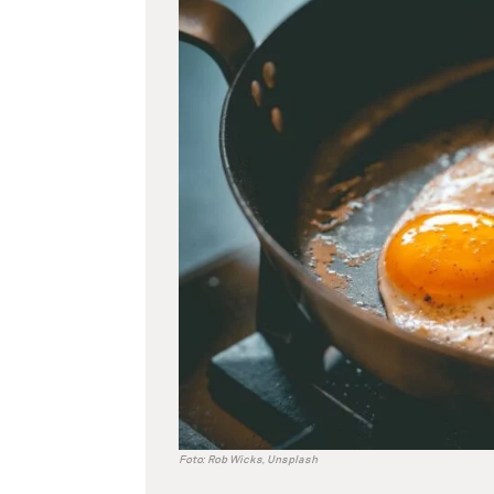
větší
obrázek
Foto: Rob Wicks, Unsplash