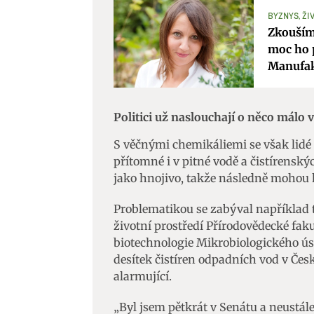
BYZNYS, ŽI
Zajišt
Zkoušíme
odstra
moc ho p
Ukládá
Manufak
Politici už naslouchají o něco málo v
S věčnými chemikáliemi se však lidé 
přítomné i v pitné vodě a čistírenský
jako hnojivo, takže následně mohou
Problematikou se zabýval například 
životní prostředí Přírodovědecké fa
biotechnologie Mikrobiologického ús
desítek čistíren odpadních vod v Čes
alarmující.
„Byl jsem pětkrát v Senátu a neustále