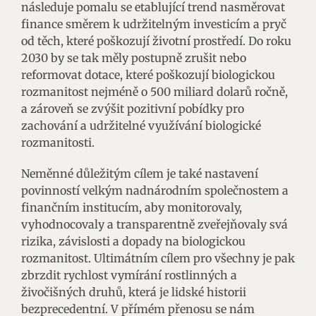
následuje pomalu se etablující trend nasměrovat
finance směrem k udržitelným investicím a pryč
od těch, které poškozují životní prostředí. Do roku
2030 by se tak měly postupně zrušit nebo
reformovat dotace, které poškozují biologickou
rozmanitost nejméně o 500 miliard dolarů ročně,
a zároveň se zvýšit pozitivní pobídky pro
zachování a udržitelné využívání biologické
rozmanitosti.
Neměnné důležitým cílem je také nastavení
povinností velkým nadnárodním společnostem a
finančním institucím, aby monitorovaly,
vyhodnocovaly a transparentně zveřejňovaly svá
rizika, závislosti a dopady na biologickou
rozmanitost. Ultimátním cílem pro všechny je pak
zbrzdit rychlost vymírání rostlinných a
živočišných druhů, která je lidské historii
bezprecedentní. V přímém přenosu se nám