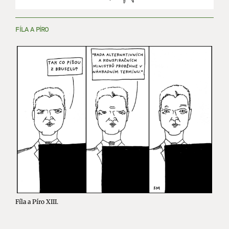
FÍLA A PÍRO
Fíla a Píro XIII.