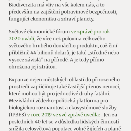
Biodiverzita má vliv na vše kolem nás, a to
především na zajištění potravinové bezpečnosti,
fungující ekonomiku a zdraví planety.
Světové ekonomické fórum
ve zprávě pro rok
2020 uvádí
, že více než polovina celkového
světového hrubého domácího produktu, což činí
přibližně 44 bilionů dolarů, je také „středně nebo
vysoce závislá“ na přírodě. A je tedy přímo
ohrožena její ztrátou.
Expanze nejen městských oblastí do přirozeného
prostředí zapříčiňuje také častější přenos nemocí,
které mohou být pro jednotlivé druhy fatální.
Mezivládní vědecko-politická platforma pro
biologickou rozmanitost a ekosystémové služby
(IPBES)
v roce 2019 ve své zprávě uvedla:
„Jen za
posledních 40 let se v důsledku lidských činností
snížila celosvětová populace volně žijících a planě