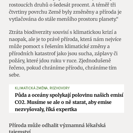
rostoucích druhů o šedesát procent. A téměř tři
čtvrtiny povrchu Země byly změněny a příroda je
vytlačována do stále menšího prostoru planety.“
Ztráta biodiverzity souvisí s klimatickou krizí a
naopak, ale je to právě příroda, která nám nejvíce
může pomoct s řešením klimatické změny a
přírodních katastrof jako jsou sucha, záplavy či
požáry, které jdou ruku v ruce. Zjednodušeně
řečeno, pokud chráníme přírodu, chráníme tím
sebe.
KLIMATICKÁ ZMĚNA, ROZHOVORY
Půda a oceány spolykají polovinu našich emisí
CO2. Musíme se ale o ně starat, aby emise
nezvyšovaly, říká expertka
Příroda může odhalit významná lékařská
tajemství