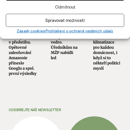
Odmítnout
Spravovat možnosti
Dodali
Komentář:
Komentář:
Zásady cookies
Prohlášení o ochraně osobních údajů
uhlíkové
Motoristé našli
Vlny veder
kredity
recept na
nezastaví
v předstihu.
vedro.
klimatizace
Opětovné
Úředníkům na
pro každou
zalesňování
MŽP nabídli
domácnost, i
Amazonie
led
když si to
přineslo
někteří politici
Googlu a spol.
myslí
první výsledky
ODEBÍREJTE NÁŠ NEWSLETTER