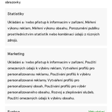
obrazovky.
Statistiky
Ukládání a/nebo přístup k informacím v zařízení, Měření
výkonu reklam, Měření výkonu obsahu, Porozumění publiku
prostřednictvím statistik nebo kombinací údajů z různých
Pomozte udržet důležité
zdrojů.
informace dostupné všem.
Marketing
Díky vaší podpoře se můžeme pustit do témat,
Ukládání a/nebo přístup k informacím v zařízení, Použití
která by jinak nevznikla.
omezených údajů k výběru reklam, Vytváření profilů pro
personalizovanou reklamu, Používání profilů k výběru
Přispějte na vznik obsahu.
personalizované reklamy, Vytváření profilů pro
personalizovaný obsah, Používání profilů pro výběr
personalizovaného obsahu, Rozvoj a zlepšování služeb,
Použití omezených údajů k výběru obsahu.
Funkce
Vždy aktivní