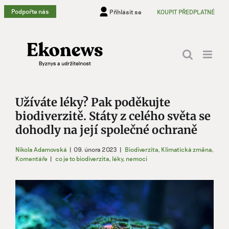
Přeskočit
Podpořte nás
Přihlásit se
KOUPIT PŘEDPLATNÉ
na
obsah
Užíváte léky? Pak poděkujte
biodiverzitě. Státy z celého světa se
dohodly na její společné ochraně
Nikola Adamovská
|
09. února 2023
|
Biodiverzita
,
Klimatická změna
,
Komentáře
|
co je to biodiverzita
,
léky
,
nemoci
Zobrazit
větší
obrázek