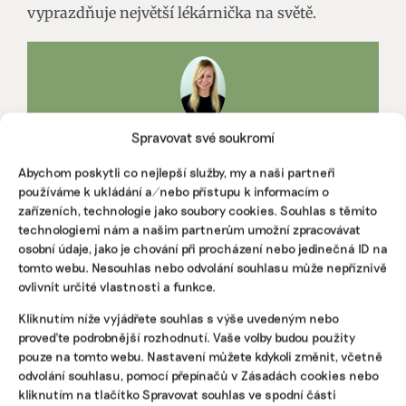
vyprazdňuje největší lékárnička na světě.
Spravovat své soukromí
NIKOLA ADAMOVSKÁ
Abychom poskytli co nejlepší služby, my a naši partneři
Nikola je expertkou na klimatické politiky. V rámci
doktorského studia se věnuje zapojení nestátních aktérů do
používáme k ukládání a/nebo přístupu k informacím o
globální správy klimatu a klimatickému aktivismu. Zároveň
zařízeních, technologie jako soubory cookies. Souhlas s těmito
pracuje jako koordinátorka Nadace Anny Lindh a jako
technologiemi nám a našim partnerům umožní zpracovávat
analytička pro studio Kontra.
osobní údaje, jako je chování při procházení nebo jedinečná ID na
tomto webu. Nesouhlas nebo odvolání souhlasu může nepříznivě
ovlivnit určité vlastnosti a funkce.
Reklama
Kliknutím níže vyjádřete souhlas s výše uvedeným nebo
proveďte podrobnější rozhodnutí. Vaše volby budou použity
pouze na tomto webu. Nastavení můžete kdykoli změnit, včetně
odvolání souhlasu, pomocí přepínačů v Zásadách cookies nebo
kliknutím na tlačítko Spravovat souhlas ve spodní části