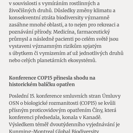
v souvislosti s vymíráním rostlinných a
živočišných druhů. Důsledky změny klimatu a
konsekventní ztráta biodiversity významně
zasáhne mnohé oblasti, a to nejen pro rekreaci a
poznávání přírody. Medicína, farmaceutický
průmysl a následně pacienti po celém světě jsou
vystaveni významným rizikům spjatým
s úbytkem či vymizením ať už jednotlivých druhů
nebo celých planetárních ekosystémů.
Konference COP15 přinesla shodu na
historickém balíčku opatřen
Poslední 15. konference smluvních stran Úmluvy
OSN o biologické rozmanitosti (COP15) se kvůli
přísným proticovidovým opatřením Číny, která
konferenci předsedala, konala v Kanadě.
Výsledkem téměř dvoutýdenního vyjednávání je
Kunming-Montreal Global Biodiversity