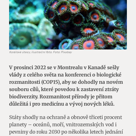
Korálové útesy, ilustrační foto. Foto: Pixabay
V prosinci 2022 se v Montrealu v Kanadě sešly
vlády z celého světa na konferenci o biologické
rozmanitosti (COP15), aby se dohodly na novém
souboru cílů, které povedou k zastavení ztráty
biodiverzity. Rozmanitost přírody je přitom
důležitá i pro medicínu a vývoj nových léků.
Státy shodly na ochraně a obnově třiceti procent
planety – oceánů, moří, vnitrozemských vod i
pevniny do roku 2030 po několika letech jednání