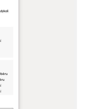
dykoli
í
ýběru
běru
í
í