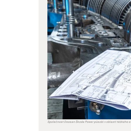
větší
obrázek
Společnost Doosan Škoda Power působí v oblasti těžkého st