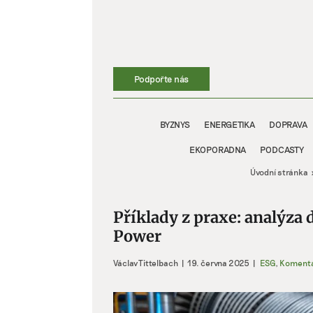
Přeskočit
na
obsah
Podpořte nás
BYZNYS
ENERGETIKA
DOPRAVA
EKOPORADNA
PODCASTY
Úvodní stránka
Příklady z praxe: analýza
Power
Václav Tittelbach
|
19. června 2025
|
ESG
,
Koment
Zobrazit