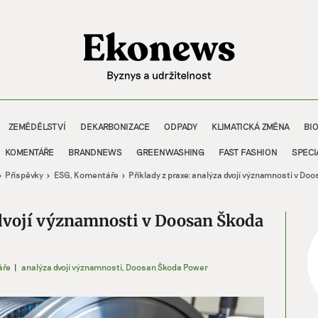
ZEMĚDĚLSTVÍ
DEKARBONIZACE
ODPADY
KLIMATICKÁ ZMĚNA
BI
KOMENTÁŘE
BRANDNEWS
GREENWASHING
FAST FASHION
SPECI
Příspěvky
ESG
Komentáře
Příklady z praxe: analýza dvojí významnosti v D
 dvojí významnosti v Doosan Škoda
áře
|
analýza dvojí významnosti
,
Doosan Škoda Power