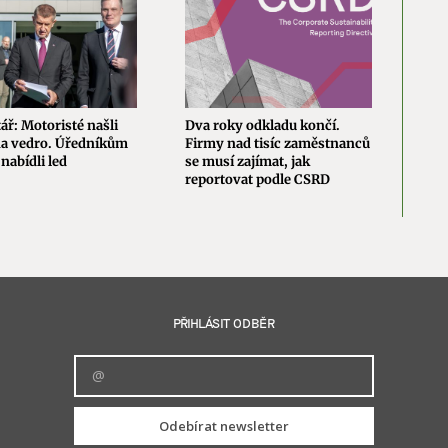
ř: Motoristé našli
Dva roky odkladu končí.
Kom
na vedro. Úředníkům
Firmy nad tisíc zaměstnanců
neza
nabídli led
se musí zajímat, jak
každ
reportovat podle CSRD
to n
PŘIHLÁSIT ODBĚR
Odebírat newsletter