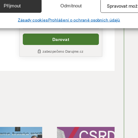
e
Vžd
Příjmout
Odmítnout
Spravovat mož
tit
vání a kombinování údajů z jiných zdrojů údajů, Propojení různých
í, Identifikace zařízení na základě automaticky přenášených
Zásady cookies
Prohlášení o ochraně osobních údajů
cí.
ání přesných údajů o zeměpisné poloze, Identifikace zařízení na zá
ě vyžádaných informací.
ění bezpečnosti, předcházení a zjišťování podvodů a
ňování chyb, Poskytování a zobrazování reklamy a obsahu,
Vžd
ní a sdělování voleb ochrany osobních údajů.