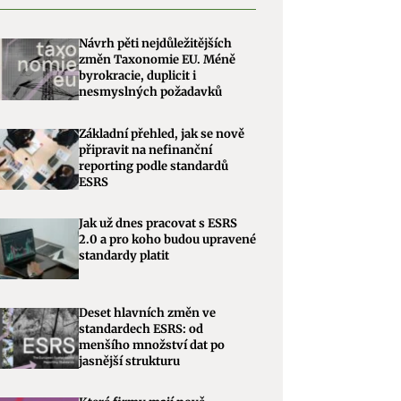
Návrh pěti nejdůležitějších
změn Taxonomie EU. Méně
byrokracie, duplicit i
nesmyslných požadavků
Základní přehled, jak se nově
připravit na nefinanční
reporting podle standardů
ESRS
Jak už dnes pracovat s ESRS
2.0 a pro koho budou upravené
standardy platit
Deset hlavních změn ve
standardech ESRS: od
menšího množství dat po
jasnější strukturu