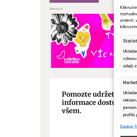
Kliknutí
Reklama
rozhodnu
změnit, 
kliknutí
Statis
Ukládán
výkonu
údajů z
Market
Ukládán
Pomozte udržet důleži
reklam,
informace dostupné
persona
všem.
profilů
omezen
Správa 1