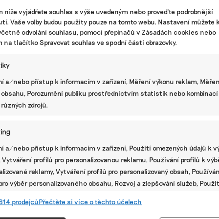
m níže vyjádřete souhlas s výše uvedeným nebo proveďte podrobnější
tí. Vaše volby budou použity pouze na tomto webu. Nastavení můžete k
včetně odvolání souhlasu, pomocí přepínačů v Zásadách cookies nebo
m na tlačítko Spravovat souhlas ve spodní části obrazovky.
tiky
í a/nebo přístup k informacím v zařízení, Měření výkonu reklam, Měřen
 obsahu, Porozumění publiku prostřednictvím statistik nebo kombinací
 různých zdrojů.
ing
í a/nebo přístup k informacím v zařízení, Použití omezených údajů k v
té
 Vytváření profilů pro personalizovanou reklamu, Používání profilů k vý
lizované reklamy, Vytváření profilů pro personalizovaný obsah, Používán
 pro výběr personalizovaného obsahu, Rozvoj a zlepšování služeb, Použit
ých údajů k výběru obsahu.
814 prodejců
Přečtěte si více o těchto účelech