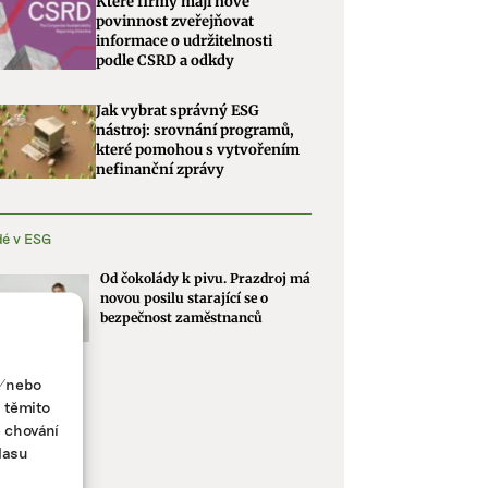
Které firmy mají nově
povinnost zveřejňovat
informace o udržitelnosti
podle CSRD a odkdy
Jak vybrat správný ESG
nástroj: srovnání programů,
které pomohou s vytvořením
nefinanční zprávy
dé v ESG
Od čokolády k pivu. Prazdroj má
novou posilu starající se o
bezpečnost zaměstnanců
a/nebo
s těmito
e chování
lasu