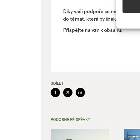
Funkc
Díky vaší podpoře se můžeme pus
Přiřazo
do témat, která by jinak nevznikla.
zařízen
informa
Přispějte na vznik obsahu.
Použív
aktivn
Zajišt
odstra
Ukládá
SDÍLET
Facebook
X
LinkedIn
PODOBNÉ PŘÍSPĚVKY