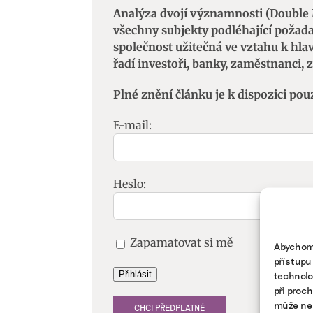
Analýza dvojí významnosti (Double 
všechny subjekty podléhající požad
společnost užitečná ve vztahu k hl
řadí investoři, banky, zaměstnanci, z
Plné znění článku je k dispozici pou
E-mail:
Heslo:
Zapamatovat si mě
Abychom 
přístupu
technolo
Přihlásit
při proc
může nep
CHCI PŘEDPLATNÉ