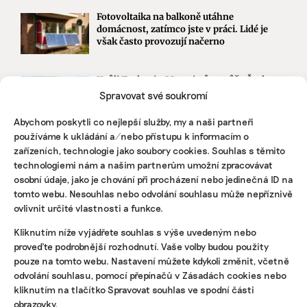
Fotovoltaika na balkoně utáhne
domácnost, zatímco jste v práci. Lidé je
však často provozují načerno
Kvůli Turkovi a Motoristům může Česko
přijít o desítky miliard. Ve hře jsou
Spravovat své soukromí
akcelerační zóny i povolenky
Abychom poskytli co nejlepší služby, my a naši partneři
používáme k ukládání a/nebo přístupu k informacím o
zařízeních, technologie jako soubory cookies. Souhlas s těmito
STÁHNĚTE SI NAŠE E-BOOKY
technologiemi nám a našim partnerům umožní zpracovávat
osobní údaje, jako je chování při procházení nebo jedinečná ID na
tomto webu. Nesouhlas nebo odvolání souhlasu může nepříznivě
ovlivnit určité vlastnosti a funkce.
Kliknutím níže vyjádřete souhlas s výše uvedeným nebo
proveďte podrobnější rozhodnutí. Vaše volby budou použity
pouze na tomto webu. Nastavení můžete kdykoli změnit, včetně
odvolání souhlasu, pomocí přepínačů v Zásadách cookies nebo
kliknutím na tlačítko Spravovat souhlas ve spodní části
obrazovky.