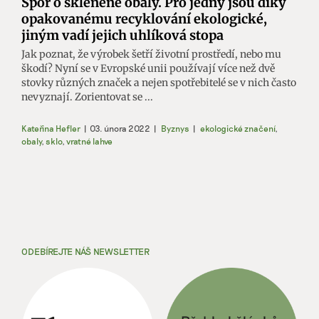
Spor o skleněné obaly. Pro jedny jsou díky
opakovanému recyklování ekologické,
jiným vadí jejich uhlíková stopa
Jak poznat, že výrobek šetří životní prostředí, nebo mu
škodí? Nyní se v Evropské unii používají více než dvě
stovky různých značek a nejen spotřebitelé se v nich často
nevyznají. Zorientovat se ...
Kateřina Hefler
|
03. února 2022
|
Byznys
|
ekologické značení
,
obaly
,
sklo
,
vratné lahve
ODEBÍREJTE NÁŠ NEWSLETTER