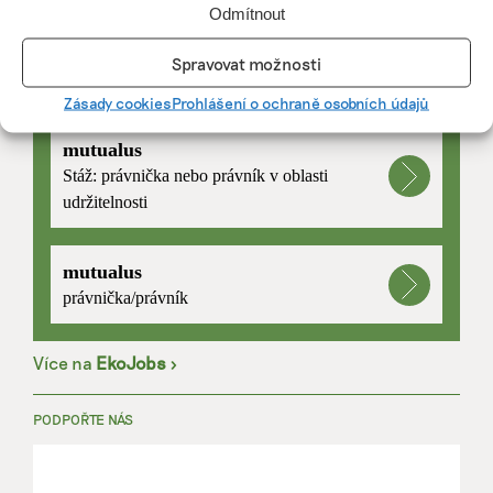
Odmítnout
Spravovat možnosti
PRÁCE, KTERÁ ZLEPŠÍ SVĚT
Zásady cookies
Prohlášení o ochraně osobních údajů
mutualus
Stáž: právnička nebo právník v oblasti
udržitelnosti
mutualus
právnička/právník
Více na
EkoJobs
>
PODPOŘTE NÁS