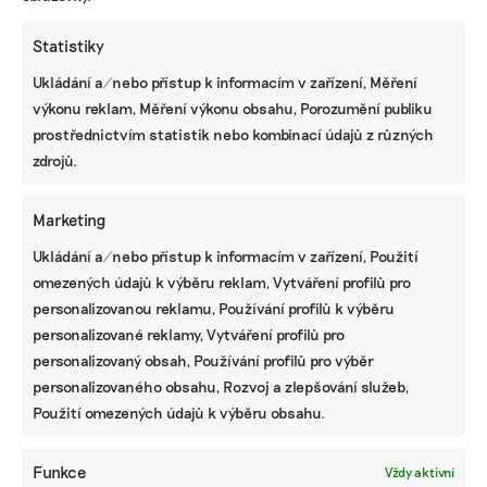
Statistiky
Ukládání a/nebo přístup k informacím v zařízení, Měření
výkonu reklam, Měření výkonu obsahu, Porozumění publiku
KOMERČNÍ SDĚLENÍ
prostřednictvím statistik nebo kombinací údajů z různých
zdrojů.
Udržitelnost, umění i komunitní sdílení.
Festival Týká se to také tebe v Uherském
Hradišti startuje tento týden
Marketing
Ukládání a/nebo přístup k informacím v zařízení, Použití
omezených údajů k výběru reklam, Vytváření profilů pro
BRANDNEWS
personalizovanou reklamu, Používání profilů k výběru
personalizované reklamy, Vytváření profilů pro
Ani trend, ani povinnost. Udržitelnost je
způsob, jak řídit firmu do budoucna a zvyšovat
personalizovaný obsah, Používání profilů pro výběr
její hodnotu, říká expertka
personalizovaného obsahu, Rozvoj a zlepšování služeb,
Použití omezených údajů k výběru obsahu.
ZJEDNODUŠTE SI ŽIVOT S ESG
Funkce
Vždy aktivní