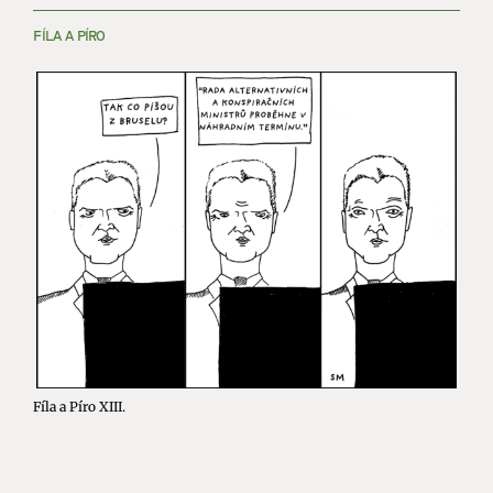
FÍLA A PÍRO
Fíla a Píro XIII.