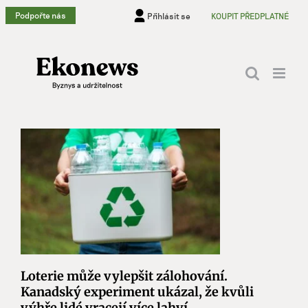
Přeskočit
Podpořte nás
Přihlásit se
KOUPIT PŘEDPLATNÉ
na
obsah
Loterie může vylepšit zálohování.
Kanadský experiment ukázal, že kvůli
výhře lidé vracejí více lahví