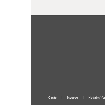
O nás
Inzerce
Nadační fo