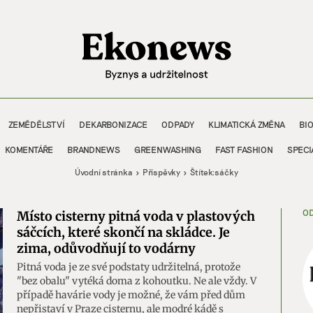
ZEMĚDĚLSTVÍ
DEKARBONIZACE
ODPADY
KLIMATICKÁ ZMĚNA
BI
KOMENTÁŘE
BRANDNEWS
GREENWASHING
FAST FASHION
SPECI
Úvodní stránka
Příspěvky
Štítek:
sáčky
OD
Místo cisterny pitná voda v plastových
sáčcích, které skončí na skládce. Je
zima, odůvodňují to vodárny
Pitná voda je ze své podstaty udržitelná, protože
"bez obalu" vytéká doma z kohoutku. Ne ale vždy. V
případě havárie vody je možné, že vám před dům
nepřistaví v Praze cisternu, ale modré kádě s