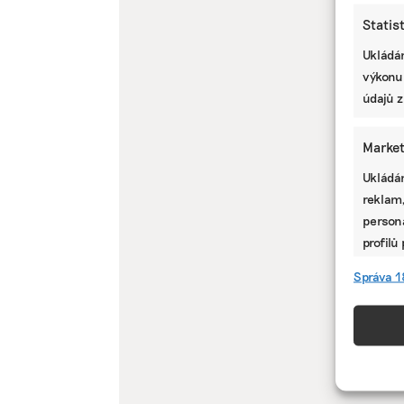
Statis
Ukládán
výkonu
údajů z
Market
Ukládán
reklam,
persona
profilů
omezen
Správa 1
Funkc
Přiřazo
zařízen
informa