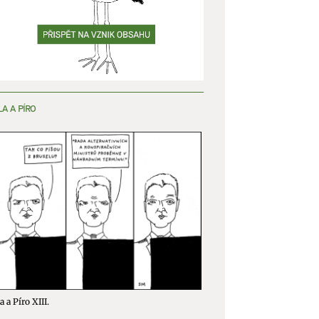
LA A PÍRO
a a Píro XIII.