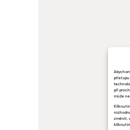
Abychom 
přístupu
technolo
při proc
může nep
Kliknutí
rozhodnu
změnit, 
kliknutí