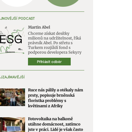
JNOVĚJŠÍ PODCAST
Martin Abel
Chceme získat desítky
milionů na udržitelnost, říká
právník Abel. Po střetu s
Turkem rozjíždí fond s
podporou developera Sekyry
Přihlásit odběr
JZAJÍMAVĚJŠÍ
Ruce nás pálily a otékaly nám
prsty, popisuje brněnská
floristka problémy s
květinami z Afriky
Fotovoltaika na balkoně
utáhne domácnost, zatímco
jste v práci. Lidé je však často