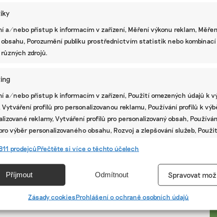
tiky
í a/nebo přístup k informacím v zařízení, Měření výkonu reklam, Měřen
 obsahu, Porozumění publiku prostřednictvím statistik nebo kombinací
 různých zdrojů.
ing
í a/nebo přístup k informacím v zařízení, Použití omezených údajů k v
 Vytváření profilů pro personalizovanou reklamu, Používání profilů k vý
lizované reklamy, Vytváření profilů pro personalizovaný obsah, Používán
 pro výběr personalizovaného obsahu, Rozvoj a zlepšování služeb, Použit
ých údajů k výběru obsahu.
PR
811 prodejců
Přečtěte si více o těchto účelech
e
Vžd
Příjmout
Odmítnout
Spravovat mož
vání a kombinování údajů z jiných zdrojů údajů, Propojení různých
í, Identifikace zařízení na základě automaticky přenášených
Zásady cookies
Prohlášení o ochraně osobních údajů
cí.