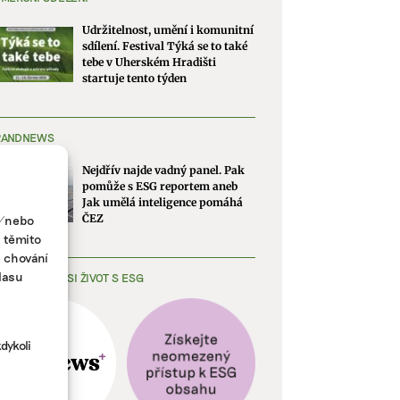
Udržitelnost, umění i komunitní
sdílení. Festival Týká se to také
tebe v Uherském Hradišti
startuje tento týden
RANDNEWS
Nejdřív najde vadný panel. Pak
pomůže s ESG reportem aneb
Jak umělá inteligence pomáhá
a/nebo
ČEZ
s těmito
e chování
lasu
EDNODUŠTE SI ŽIVOT S ESG
dykoli