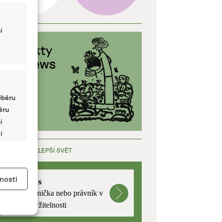
í
ýběru
běru
í
í
ÁCE, KTERÁ ZLEPŠÍ SVĚT
y aktivní
nosti
mutualus
Stáž: právnička nebo právník v
oblasti udržitelnosti