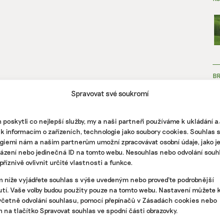
B
Spravovat své soukromí
poskytli co nejlepší služby, my a naši partneři používáme k ukládání 
 k informacím o zařízeních, technologie jako soubory cookies. Souhlas 
giemi nám a našim partnerům umožní zpracovávat osobní údaje, jako j
házení nebo jedinečná ID na tomto webu. Nesouhlas nebo odvolání souh
ZJ
říznivě ovlivnit určité vlastnosti a funkce.
m níže vyjádřete souhlas s výše uvedeným nebo proveďte podrobnější
tí. Vaše volby budou použity pouze na tomto webu. Nastavení můžete k
včetně odvolání souhlasu, pomocí přepínačů v Zásadách cookies nebo
m na tlačítko Spravovat souhlas ve spodní části obrazovky.