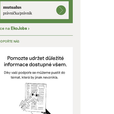
mutualus
kladě
právnička/právník
íce na
EkoJobs
>
y aktivní
ODPOŘTE NÁS