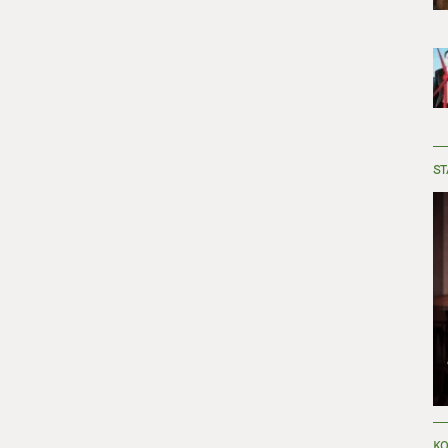
ST
KO