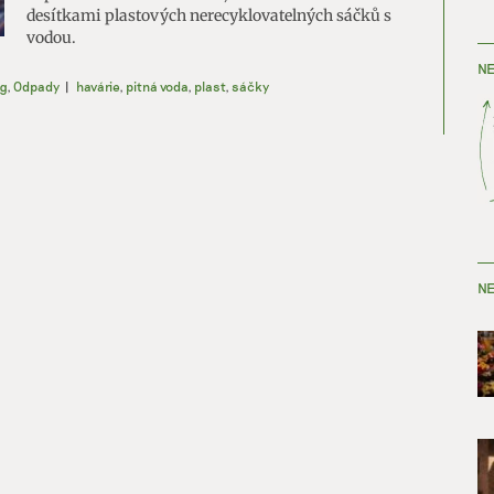
desítkami plastových nerecyklovatelných sáčků s
vodou.
NE
g
,
Odpady
|
havárie
,
pitná voda
,
plast
,
sáčky
NE