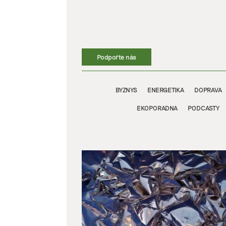
Přeskočit
na
obsah
Podpořte nás
BYZNYS
ENERGETIKA
DOPRAVA
EKOPORADNA
PODCASTY