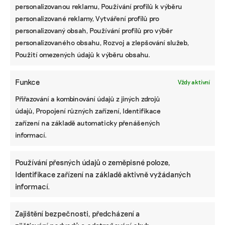
personalizovanou reklamu, Používání profilů k výběru
personalizované reklamy, Vytváření profilů pro
personalizovaný obsah, Používání profilů pro výběr
personalizovaného obsahu, Rozvoj a zlepšování služeb,
Použití omezených údajů k výběru obsahu.
Funkce
Vždy aktivní
Přiřazování a kombinování údajů z jiných zdrojů
údajů, Propojení různých zařízení, Identifikace
zařízení na základě automaticky přenášených
informací.
Používání přesných údajů o zeměpisné poloze,
Identifikace zařízení na základě aktivně vyžádaných
informací.
Zajištění bezpečnosti, předcházení a
PRÁCE, KTERÁ ZLEPŠÍ SVĚT