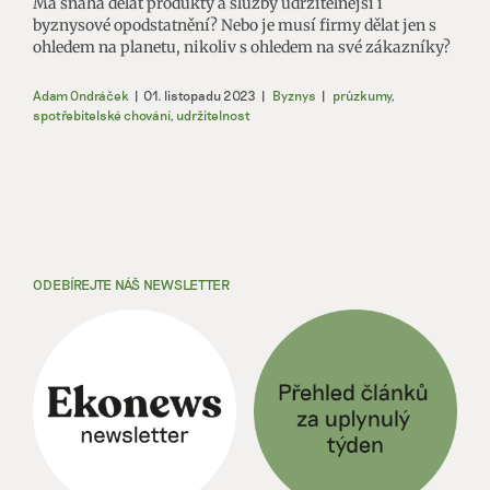
Má snaha dělat produkty a služby udržitelnější i
byznysové opodstatnění? Nebo je musí firmy dělat jen s
ohledem na planetu, nikoliv s ohledem na své zákazníky?
Adam Ondráček
|
01. listopadu 2023
|
Byznys
|
průzkumy
,
spotřebitelské chování
,
udržitelnost
ODEBÍREJTE NÁŠ NEWSLETTER