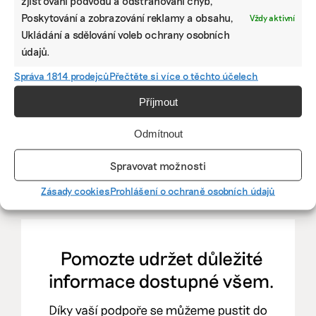
zjišťování podvodů a odstraňování chyb,
Poskytování a zobrazování reklamy a obsahu,
Vždy aktivní
mutualus
Ukládání a sdělování voleb ochrany osobních
Stáž: právnička nebo právník v oblasti
údajů.
udržitelnosti
Správa 1814 prodejců
Přečtěte si více o těchto účelech
Příjmout
mutualus
právnička/právník
Odmítnout
Spravovat možnosti
Více na
EkoJobs
>
Zásady cookies
Prohlášení o ochraně osobních údajů
PODPOŘTE NÁS