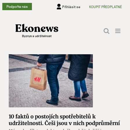
Přeskočit
Podpořte nás
Přihlásit se
KOUPIT PŘEDPLATNÉ
na
obsah
10 faktů o postojích spotřebitelů k
udržitelnosti. Češi jsou v nich podprůměrní