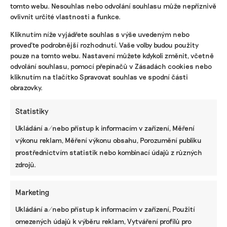
tomto webu. Nesouhlas nebo odvolání souhlasu může nepříznivě
KOMERČNÍ SDĚLENÍ
ovlivnit určité vlastnosti a funkce.
Udržitelnost, umění i komunitní sdílení.
Kliknutím níže vyjádřete souhlas s výše uvedeným nebo
Festival Týká se to také tebe v Uherském
proveďte podrobnější rozhodnutí. Vaše volby budou použity
Hradišti startuje tento týden
pouze na tomto webu. Nastavení můžete kdykoli změnit, včetně
odvolání souhlasu, pomocí přepínačů v Zásadách cookies nebo
kliknutím na tlačítko Spravovat souhlas ve spodní části
obrazovky.
BRANDNEWS
Ani trend, ani povinnost. Udržitelnost je
Statistiky
způsob, jak řídit firmu do budoucna a zvyšovat
Ukládání a/nebo přístup k informacím v zařízení, Měření
její hodnotu, říká expertka
výkonu reklam, Měření výkonu obsahu, Porozumění publiku
prostřednictvím statistik nebo kombinací údajů z různých
zdrojů.
ZJEDNODUŠTE SI ŽIVOT S ESG
Marketing
Ukládání a/nebo přístup k informacím v zařízení, Použití
omezených údajů k výběru reklam, Vytváření profilů pro