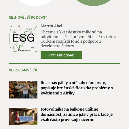
NEJNOVĚJŠÍ PODCAST
Martin Abel
Chceme získat desítky milionů na
udržitelnost, říká právník Abel. Po střetu s
Turkem rozjíždí fond s podporou
developera Sekyry
Přihlásit odběr
NEJZAJÍMAVĚJŠÍ
Ruce nás pálily a otékaly nám prsty,
popisuje brněnská floristka problémy s
květinami z Afriky
Fotovoltaika na balkoně utáhne
domácnost, zatímco jste v práci. Lidé je
však často provozují načerno