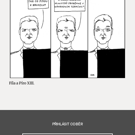
Fíla a Píro XIII.
PŘIHLÁSIT ODBĚR