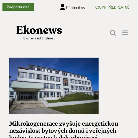
Přeskočit
Podpořte nás
Přihlásit se
KOUPIT PŘEDPLATNÉ
na
obsah
Mikrokogenerace zvyšuje energetickou
nezávislost bytových domů i veřejných
budov. Je cestou k dekarbonizaci