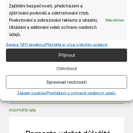
Zajištění bezpečnosti, předcházení a
zjišťování podvodů a odstraňování chyb,
PRÁCE, KTERÁ ZLEPŠÍ SVĚT
Poskytování a zobrazování reklamy a obsahu,
Vždy aktivní
Ukládání a sdělování voleb ochrany osobních
údajů.
mutualus
Správa 1811 prodejců
Přečtěte si více o těchto účelech
Stáž: právnička nebo právník v oblasti
udržitelnosti
Příjmout
Odmítnout
mutualus
právnička/právník
Spravovat možnosti
Zásady cookies
Prohlášení o ochraně osobních údajů
Více na
EkoJobs
>
PODPOŘTE NÁS