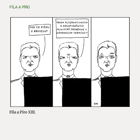
FÍLA A PÍRO
Fíla a Píro XIII.