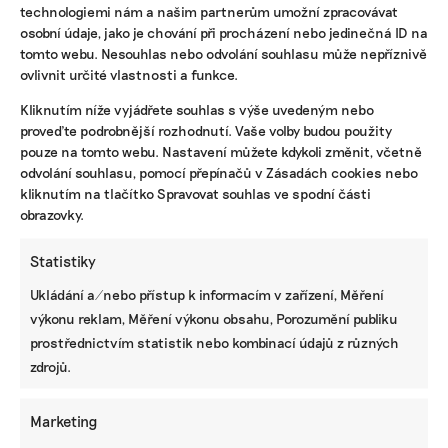
technologiemi nám a našim partnerům umožní zpracovávat
osobní údaje, jako je chování při procházení nebo jedinečná ID na
tomto webu. Nesouhlas nebo odvolání souhlasu může nepříznivě
ovlivnit určité vlastnosti a funkce.
KOMERČNÍ SDĚLENÍ
Kliknutím níže vyjádřete souhlas s výše uvedeným nebo
proveďte podrobnější rozhodnutí. Vaše volby budou použity
Udržitelnost, umění i komunitní sdílení.
pouze na tomto webu. Nastavení můžete kdykoli změnit, včetně
Festival Týká se to také tebe v Uherském
odvolání souhlasu, pomocí přepínačů v Zásadách cookies nebo
Hradišti startuje tento týden
kliknutím na tlačítko Spravovat souhlas ve spodní části
obrazovky.
Statistiky
BRANDNEWS
Ukládání a/nebo přístup k informacím v zařízení, Měření
Ani trend, ani povinnost. Udržitelnost je
výkonu reklam, Měření výkonu obsahu, Porozumění publiku
způsob, jak řídit firmu do budoucna a zvyšovat
její hodnotu, říká expertka
prostřednictvím statistik nebo kombinací údajů z různých
zdrojů.
Marketing
ZJEDNODUŠTE SI ŽIVOT S ESG