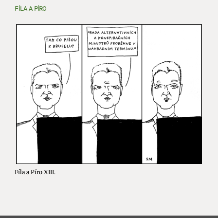
FÍLA A PÍRO
Fíla a Píro XIII.