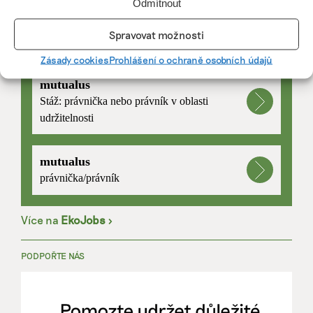
Odmítnout
Spravovat možnosti
PRÁCE, KTERÁ ZLEPŠÍ SVĚT
Zásady cookies
Prohlášení o ochraně osobních údajů
mutualus
Stáž: právnička nebo právník v oblasti
udržitelnosti
mutualus
právnička/právník
Více na
EkoJobs
>
PODPOŘTE NÁS