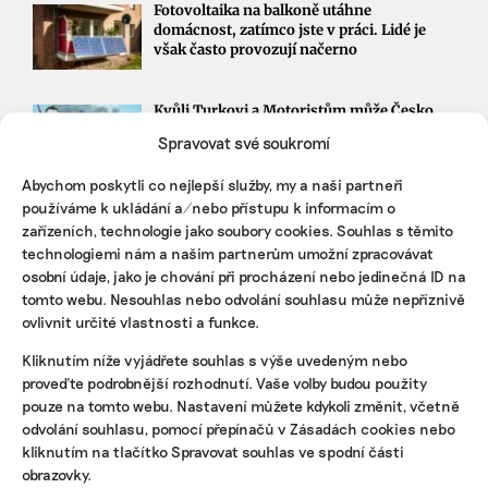
Fotovoltaika na balkoně utáhne
domácnost, zatímco jste v práci. Lidé je
však často provozují načerno
Kvůli Turkovi a Motoristům může Česko
přijít o desítky miliard. Ve hře jsou
Spravovat své soukromí
akcelerační zóny i povolenky
Abychom poskytli co nejlepší služby, my a naši partneři
používáme k ukládání a/nebo přístupu k informacím o
zařízeních, technologie jako soubory cookies. Souhlas s těmito
STÁHNĚTE SI NAŠE E-BOOKY
technologiemi nám a našim partnerům umožní zpracovávat
osobní údaje, jako je chování při procházení nebo jedinečná ID na
tomto webu. Nesouhlas nebo odvolání souhlasu může nepříznivě
ovlivnit určité vlastnosti a funkce.
Kliknutím níže vyjádřete souhlas s výše uvedeným nebo
proveďte podrobnější rozhodnutí. Vaše volby budou použity
pouze na tomto webu. Nastavení můžete kdykoli změnit, včetně
odvolání souhlasu, pomocí přepínačů v Zásadách cookies nebo
kliknutím na tlačítko Spravovat souhlas ve spodní části
obrazovky.