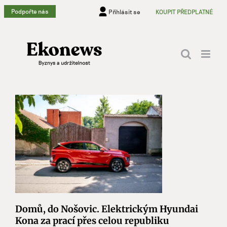
Přeskočit
Podpořte nás
Přihlásit se
KOUPIT PŘEDPLATNÉ
na
obsah
Domů, do Nošovic. Elektrickým Hyundai
Kona za prací přes celou republiku