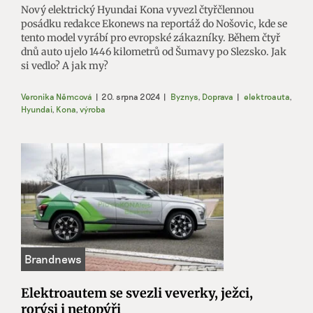
Nový elektrický Hyundai Kona vyvezl čtyřčlennou
posádku redakce Ekonews na reportáž do Nošovic, kde se
tento model vyrábí pro evropské zákazníky. Během čtyř
dnů auto ujelo 1446 kilometrů od Šumavy po Slezsko. Jak
si vedlo? A jak my?
Veronika Němcová
|
20. srpna 2024
|
Byznys
,
Doprava
|
elektroauta
,
Hyundai
,
Kona
,
výroba
Elektroautem se svezli veverky, ježci,
rorýsi i netopýři