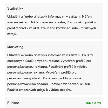
Statistiky
Ukládání a/nebo přístup k informacím v zařízení, Měření
výkonu reklam, Měření výkonu obsahu, Porozumění publiku
KOMERČNÍ SDĚLENÍ
prostřednictvím statistik nebo kombinací údajů z různých
Udržitelnost, umění i komunitní sdílení.
zdrojů.
Festival Týká se to také tebe v Uherském
Hradišti startuje tento týden
Marketing
Ukládání a/nebo přístup k informacím v zařízení, Použití
omezených údajů k výběru reklam, Vytváření profilů pro
BRANDNEWS
personalizovanou reklamu, Používání profilů k výběru
Ani trend, ani povinnost. Udržitelnost je
personalizované reklamy, Vytváření profilů pro
způsob, jak řídit firmu do budoucna a zvyšovat
personalizovaný obsah, Používání profilů pro výběr
její hodnotu, říká expertka
personalizovaného obsahu, Rozvoj a zlepšování služeb,
Použití omezených údajů k výběru obsahu.
ZJEDNODUŠTE SI ŽIVOT S ESG
Funkce
Vždy aktivní