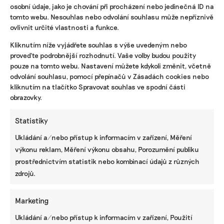
osobní údaje, jako je chování při procházení nebo jedinečná ID na
tomto webu. Nesouhlas nebo odvolání souhlasu může nepříznivě
ovlivnit určité vlastnosti a funkce.
KOMERČNÍ SDĚLENÍ
Kliknutím níže vyjádřete souhlas s výše uvedeným nebo
Udržitelnost, umění i komunitní sdílení.
proveďte podrobnější rozhodnutí. Vaše volby budou použity
Festival Týká se to také tebe v Uherském
pouze na tomto webu. Nastavení můžete kdykoli změnit, včetně
Hradišti startuje tento týden
odvolání souhlasu, pomocí přepínačů v Zásadách cookies nebo
kliknutím na tlačítko Spravovat souhlas ve spodní části
obrazovky.
BRANDNEWS
Statistiky
Ani trend, ani povinnost. Udržitelnost je
Ukládání a/nebo přístup k informacím v zařízení, Měření
způsob, jak řídit firmu do budoucna a zvyšovat
její hodnotu, říká expertka
výkonu reklam, Měření výkonu obsahu, Porozumění publiku
prostřednictvím statistik nebo kombinací údajů z různých
zdrojů.
ZJEDNODUŠTE SI ŽIVOT S ESG
Marketing
Ukládání a/nebo přístup k informacím v zařízení, Použití