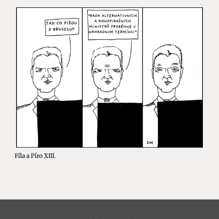
Fíla a Píro XIII.