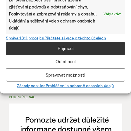
zjišťování podvodů a odstraňování chyb,
PRÁCE, KTERÁ ZLEPŠÍ SVĚT
Poskytování a zobrazování reklamy a obsahu,
Vždy aktivní
Ukládání a sdělování voleb ochrany osobních
mutualus
údajů.
Stáž: právnička nebo právník v oblasti
Správa 1811 prodejců
Přečtěte si více o těchto účelech
udržitelnosti
Příjmout
mutualus
Odmítnout
právnička/právník
Spravovat možnosti
Více na
EkoJobs
>
Zásady cookies
Prohlášení o ochraně osobních údajů
PODPOŘTE NÁS