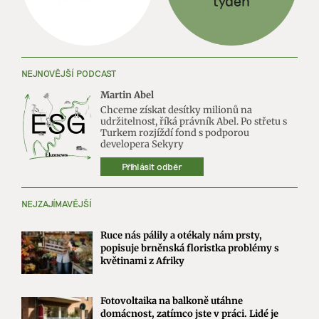
NEJNOVĚJŠÍ PODCAST
Martin Abel
Chceme získat desítky milionů na
udržitelnost, říká právník Abel. Po střetu s
Turkem rozjíždí fond s podporou
developera Sekyry
Přihlásit odběr
NEJZAJÍMAVĚJŠÍ
Ruce nás pálily a otékaly nám prsty,
popisuje brněnská floristka problémy s
květinami z Afriky
Fotovoltaika na balkoně utáhne
domácnost, zatímco jste v práci. Lidé je