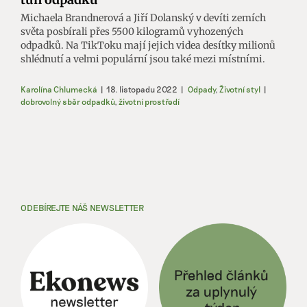
Michaela Brandnerová a Jiří Dolanský v devíti zemích
světa posbírali přes 5500 kilogramů vyhozených
odpadků. Na TikToku mají jejich videa desítky milionů
shlédnutí a velmi populární jsou také mezi místními.
Karolína Chlumecká
|
18. listopadu 2022
|
Odpady
,
Životní styl
|
dobrovolný sběr odpadků
,
životní prostředí
ODEBÍREJTE NÁŠ NEWSLETTER