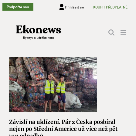
Přeskočit
Podpořte nás
Přihlásit se
KOUPIT PŘEDPLATNÉ
na
obsah
Závislí na uklízení. Pár z Česka posbíral
nejen po Střední Americe už více než pět
tun odpadků