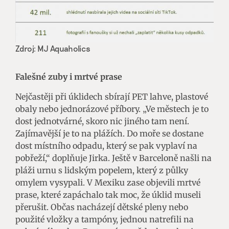
Zdroj: MJ Aquaholics
Falešné zuby i mrtvé prase
Nejčastěji při úklidech sbírají PET lahve, plastové
obaly nebo jednorázové příbory. „Ve městech je to
dost jednotvárné, skoro nic jiného tam není.
Zajímavější je to na plážích. Do moře se dostane
dost místního odpadu, který se pak vyplaví na
pobřeží,“ doplňuje Jirka. Ještě v Barceloně našli na
pláži urnu s lidským popelem, který z půlky
omylem vysypali. V Mexiku zase objevili mrtvé
prase, které zapáchalo tak moc, že úklid museli
přerušit. Občas nacházejí dětské pleny nebo
použité vložky a tampóny, jednou natrefili na