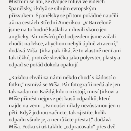
Místním se líbí, že dvojice mluví ve videích
španělsky, i když se silným evropským
přízvukem. Španělsky se přitom pořádně naučili
až na cestách Střední Amerikou. „V Barceloně
jsme na to hodně kašlali a mluvili skoro jen
anglicky. Pár měsíců před odjezdem jsme začali
chodit na lekce, abychom nebyli úplně ztracení,“
dodává Míša. Jirka pak říká, že to vlastně není ani
tak těžké, protože slovíčka jako polyester, plasty a
odpad se pořád dokola opakují.
„Každou chvíli za námi někdo chodí s žádostí o
fotku,“ usmívá se Míša. Pár fotografii nedá ale jen
tak zadarmo. Každý, kdo o ni stojí, musí Jirkovi a
Míše přinést nejprve pět kusů odpadků, které
najde na zemi. „Fanoušci nikdy nezůstanou jen u
pěti. Když jednou začnete, tak zjistíte, kolik
odpadu všude je, a nemůžete přestat,“ dodává
Míša. Fotku si už takhle „odpracovalo“ přes dvě