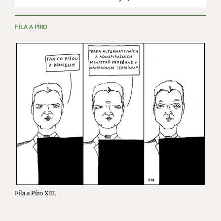
FÍLA A PÍRO
Fíla a Píro XIII.