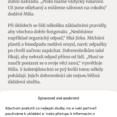
zubní náhradu. „Proto máme vždycky rukavice.
Už jsme ošlehaný a můžeme sáhnout na cokoliv,“
dodává Míša.
Při úklidech se řídí několika základními pravidly,
aby všechno dobře fungovalo. „Nesbíráme
například organický odpad,“ říká Jirka. Míchání
plastů a bioodpadu nedává smysl, navíc odpadky
po chvílí začnou zapáchat. Dobrovolníkům také
říkají, aby nebrali odpad přímo od lidí. „Musí se
naučit postarat se o svoje věci sami,“ vysvětluje
Míša. S kolemjdoucími se prý kvůli tomu někdy
pohádají. Jejich dobrovolníci ale nejsou běžná
úklidová služba.
BYZNYS, ODPADY, ŽIVOTNÍ STYL
Spravovat své soukromí
V koši restaurací skončí ročně přes 20 tisíc tun
jídla a zbytků. Zbytečně. Odpad jde
Abychom poskytli co nejlepší služby, my a naši partneři
zkompostovat
používáme k ukládání a/nebo přístupu k informacím o