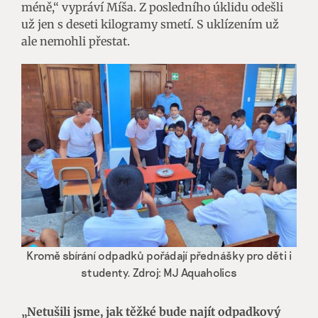
méně,“ vypráví Míša. Z posledního úklidu odešli
už jen s deseti kilogramy smetí. S uklízením už
ale nemohli přestat.
Kromě sbírání odpadků pořádají přednášky pro děti i
studenty. Zdroj: MJ Aquaholics
„Netušili jsme, jak těžké bude najít odpadkový