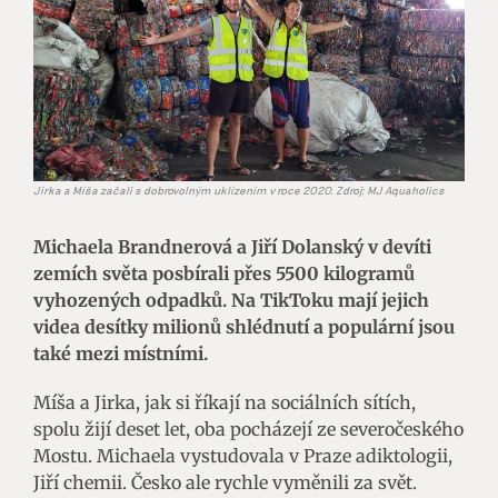
Jirka a Míša začali s dobrovolným uklízením v roce 2020. Zdroj: MJ Aquaholics
Michaela Brandnerová a Jiří Dolanský v devíti
zemích světa posbírali přes 5500 kilogramů
vyhozených odpadků. Na TikToku mají jejich
videa desítky milionů shlédnutí a populární jsou
také mezi místními.
Míša a Jirka, jak si říkají na sociálních sítích,
spolu žijí deset let, oba pocházejí ze severočeského
Mostu. Michaela vystudovala v Praze adiktologii,
Jiří chemii. Česko ale rychle vyměnili za svět.