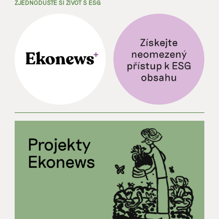
ZJEDNODUŠTE SI ŽIVOT S ESG