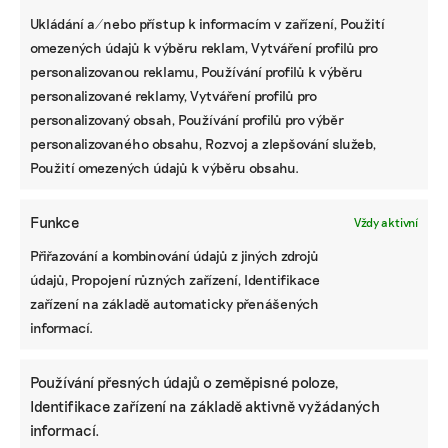
ukázat, co odpad doopravdy způsobuje, a být
Ukládání a/nebo přístup k informacím v zařízení, Použití
k nim otevření,“ dodává Míša.
omezených údajů k výběru reklam, Vytváření profilů pro
„Většina našich dobrovolníků jsou mladí lidé,“
personalizovanou reklamu, Používání profilů k výběru
vysvětluje Jirka. Právě oni mohou inspirovat své
personalizované reklamy, Vytváření profilů pro
rodiče a starší generaci. „My se jednou vrátíme
personalizovaný obsah, Používání profilů pro výběr
zpět do Evropy, ale rádi bychom za deset let přijeli
personalizovaného obsahu, Rozvoj a zlepšování služeb,
zpět sem a viděli změnu. Změna bez lidí, kteří ji
Použití omezených údajů k výběru obsahu.
budou chtít, ale nebude,“ uvádí Míša.
Funkce
Vždy aktivní
ODPADY
Přiřazování a kombinování údajů z jiných zdrojů
Ze stavební suti vznikají květináče i svícny.
údajů, Propojení různých zařízení, Identifikace
Moravské Cementum recykluje demoliční
zařízení na základě automaticky přenášených
odpad
informací.
Hrníčků a triček je dost, raději vydali e-knihu
Používání přesných údajů o zeměpisné poloze,
Lidí, kteří se snaží něco změnit ve vztahu
Identifikace zařízení na základě aktivně vyžádaných
k životnímu prostředí, potkávají čím dál více.
informací.
Dobrovolníky na úklid vyhledávají pomocí