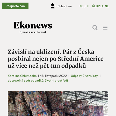
Přeskočit
Podpořte nás
Přihlásit se
KOUPIT PŘEDPLATNÉ
na
obsah
Závislí na uklízení. Pár z Česka
posbíral nejen po Střední Americe
už více než pět tun odpadků
Karolína Chlumecká
|
18. listopadu 2022
|
Odpady
,
Životní styl
|
dobrovolný sběr odpadků
,
životní prostředí
Zobrazit
větší
obrázek