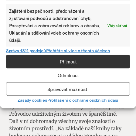
internetového dotazníku na sociálních sítích, ale
Zajištění bezpečnosti, předcházení a
také v místních organizacích. „Největší úspěch
zjišťování podvodů a odstraňování chyb,
mají úklidy ve velkých městech,“ dodává Jirka.
Poskytování a zobrazování reklamy a obsahu,
Vždy aktivní
Nejenže se tam najde velký počet dobrovolníků,
Ukládání a sdělování voleb ochrany osobních
ale kolemjdoucí lidé je vidí, natáčejí a mnohdy si
údajů.
z nich berou příklad.
Správa 1811 prodejců
Přečtěte si více o těchto účelech
Cestování zatím financují hlavně z vlastních
Příjmout
úspor. „Kamarádi nám říkají, abychom začali
prodávat trika a hrníčky. Jenže to jde proti naší
Odmítnout
filosofii. Hrníčků je na světě už dost,“ vysvětluje
Jirka.
Spravovat možnosti
Namísto klasických propagačních předmětů
Zásady cookies
Prohlášení o ochraně osobních údajů
vydali e-knihu s názvem Každý kousek se počítá:
Průvodce udržitelným životem ve španělštině.
Dali v ní dohromady všechny svoje znalosti o
životním prostředí. „Na základě naší knihy taky
budeme spolupracovat s vládou Hondurasu na