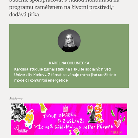
programu zaměřeném na životní prostředí,“
dodává Jirka.
KAROLÍNA CHLUMECKÁ
Karolína studuje žurnalistiku na Fakultě sociálních věd
Univerzity Karlovy. Z témat se věnuje mimo jiné udržitelné
módě či komunitní energetice.
Reklama