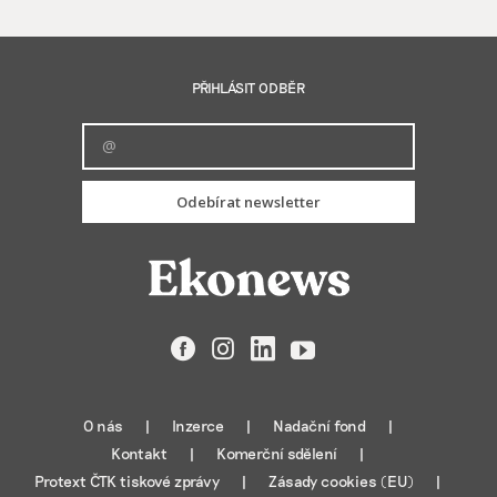
PŘIHLÁSIT ODBĚR
Odebírat newsletter
Facebook
Instagram
LinkedIn
YouTube
O nás
Inzerce
Nadační fond
Kontakt
Komerční sdělení
Protext ČTK tiskové zprávy
Zásady cookies (EU)