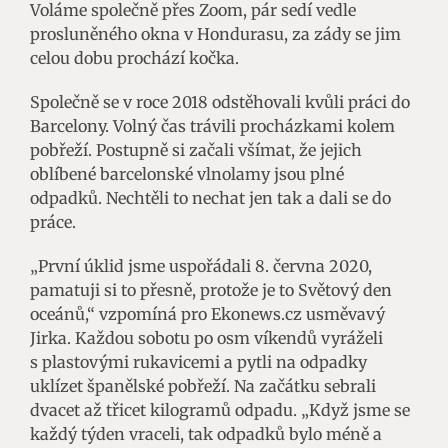
Voláme společně přes Zoom, pár sedí vedle
prosluněného okna v Hondurasu, za zády se jim
celou dobu prochází kočka.
Společně se v roce 2018 odstěhovali kvůli práci do
Barcelony. Volný čas trávili procházkami kolem
pobřeží. Postupně si začali všímat, že jejich
oblíbené barcelonské vlnolamy jsou plné
odpadků. Nechtěli to nechat jen tak a dali se do
práce.
„První úklid jsme uspořádali 8. června 2020,
pamatuji si to přesně, protože je to Světový den
oceánů,“ vzpomíná pro Ekonews.cz usměvavý
Jirka. Každou sobotu po osm víkendů vyráželi
s plastovými rukavicemi a pytli na odpadky
uklízet španělské pobřeží. Na začátku sebrali
dvacet až třicet kilogramů odpadu. „Když jsme se
každý týden vraceli, tak odpadků bylo méně a