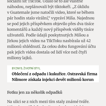
sociální síť TikTok. Událo se to ale vlastně
náhodou, neplánovali být tiktokeři. „Z úklidu
v Guatemale jsme natočili video, které se během
pár hodin stalo virální,“ vypráví Míša. Najednou
se pod jejich příspěvkem objevilo přes dva tisíce
komentářů a každý nový příspěvek viděly tisíce
uživatelů. Podle údajů poskytnutých Míšou a
Jirkou jejich videa na TikToku nasbírala už 42
milionů shlédnutí. Za celou dobu fungování účtu
pak jejich videa dostala od lidí více než čtyři
miliony lajků.
BYZNYS, ŽIVOTNÍ STYL
Oblečení z odpadu i kukuřice. Ostravská firma
Nilmore získala injekci devět milionů korun
Fotku jen za několik odpadků
Na ulici se z nich mezi tím staly známé tváře.