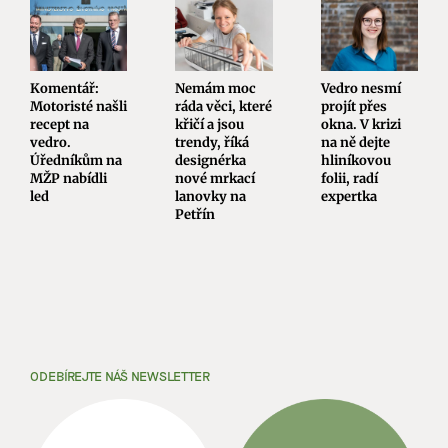
Komentář:
Nemám moc
Vedro nesmí
Motoristé našli
ráda věci, které
projít přes
recept na
křičí a jsou
okna. V krizi
vedro.
trendy, říká
na ně dejte
Úředníkům na
designérka
hliníkovou
MŽP nabídli
nové mrkací
folii, radí
led
lanovky na
expertka
Petřín
ODEBÍREJTE NÁŠ NEWSLETTER