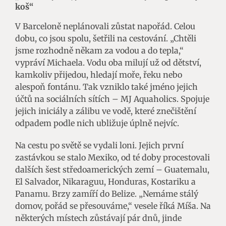
koš“
V Barceloně neplánovali zůstat napořád. Celou
dobu, co jsou spolu, šetřili na cestování. „Chtěli
jsme rozhodně někam za vodou a do tepla,“
vypráví Michaela. Vodu oba milují už od dětství,
kamkoliv přijedou, hledají moře, řeku nebo
alespoň fontánu. Tak vzniklo také jméno jejich
účtů na sociálních sítích – MJ Aquaholics. Spojuje
jejich iniciály a zálibu ve vodě, které znečištění
odpadem podle nich ubližuje úplně nejvíc.
Na cestu po světě se vydali loni. Jejich první
zastávkou se stalo Mexiko, od té doby procestovali
dalších šest středoamerických zemí – Guatemalu,
El Salvador, Nikaraguu, Honduras, Kostariku a
Panamu. Brzy zamíří do Belize. „Nemáme stálý
domov, pořád se přesouváme,“ vesele říká Míša. Na
některých místech zůstávají pár dnů, jinde