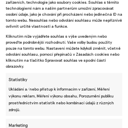
zařízeních, technologie jako soubory cookies. Souhlas s těmito
technologiemi nám a našim partnerům umožní zpracovávat
Uklízení není řešení, ale jen první krok
osobní údaje, jako je chování při procházení nebo jedinečná ID na
tomto webu. Nesouhlas nebo odvolání souhlasu může nepříznivě
„Víme, že úklidy odpadků nejsou řešení, je to ale
ovlivnit určité vlastnosti a funkce.
první krok,“ říká Jirka. Jejich sebrané pytle
většinou putují pouze na jiné místo, kde je
Kliknutím níže vyjádřete souhlas s výše uvedeným nebo
otevřená skládka. Znečišťují prostředí pak akorát
proveďte podrobnější rozhodnutí. Vaše volby budou použity
pouze na tomto webu. Nastavení můžete kdykoli změnit, včetně
jinde.
odvolání souhlasu, pomocí přepínačů v Zásadách cookies nebo
kliknutím na tlačítko Spravovat souhlas ve spodní části
Jako stěžejní vidí oba vzdělávání nejmladší
obrazovky.
generace o tom, jak se k odpadu mají chovat a že
ho mají vytvářet co nejméně. Míša s Jirkou proto
Statistiky
pořádají přednášky na základních a středních
školách, vystupovali už i na univerzitě.
Ukládání a/nebo přístup k informacím v zařízení, Měření
výkonu reklam, Měření výkonu obsahu, Porozumění publiku
Program vždy uzpůsobují věku posluchačů. S
prostřednictvím statistik nebo kombinací údajů z různých
nejmladšími provádí vystudovaný chemik Jirka
zdrojů.
pokusy, starším společně pouští videa třeba želvy
s plastovým brčkem v těle. „Snažíme se jim
Marketing