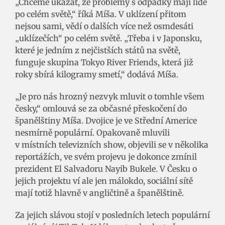
„Chceme ukázat, že problémy s odpadky mají lidé
po celém světě,“ říká Míša. V uklízení přitom
nejsou sami, vědí o dalších více než osmdesáti
„uklízečích“ po celém světě. „Třeba i v Japonsku,
které je jedním z nejčistších států na světě,
funguje skupina Tokyo River Friends, která již
roky sbírá kilogramy smetí,“ dodává Míša.
„Je pro nás hrozný nezvyk mluvit o tomhle všem
česky,“ omlouvá se za občasné přeskočení do
španělštiny Míša. Dvojice je ve Střední Americe
nesmírně populární. Opakovaně mluvili
v místních televizních show, objevili se v několika
reportážích, ve svém projevu je dokonce zmínil
prezident El Salvadoru Nayib Bukele. V Česku o
jejich projektu ví ale jen málokdo, sociální sítě
mají totiž hlavně v angličtině a španělštině.
Za jejich slávou stojí v posledních letech populární