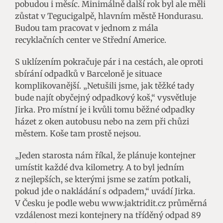
pobudou i měsíc. Minimálně další rok byl ale měli
zůstat v Tegucigalpě, hlavním městě Hondurasu.
Budou tam pracovat v jednom z mála
recyklačních center ve Střední Americe.
S uklízením pokračuje pár i na cestách, ale oproti
sbírání odpadků v Barceloně je situace
komplikovanější. „Netušili jsme, jak těžké tady
bude najít obyčejný odpadkový koš,“ vysvětluje
Jirka. Pro místní je i kvůli tomu běžné odpadky
házet z oken autobusu nebo na zem při chůzi
městem. Koše tam prostě nejsou.
„Jeden starosta nám říkal, že plánuje kontejner
umístit každé dva kilometry. A to byl jedním
z nejlepších, se kterými jsme se zatím potkali,
pokud jde o nakládání s odpadem,“ uvádí Jirka.
V Česku je podle webu www.jaktridit.cz průměrná
vzdálenost mezi kontejnery na tříděný odpad 89