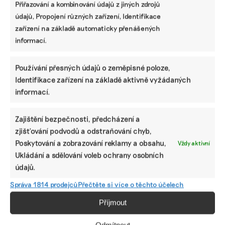
Přiřazování a kombinování údajů z jiných zdrojů
údajů, Propojení různých zařízení, Identifikace
Které firmy mají nově povinnost
zařízení na základě automaticky přenášených
zveřejňovat informace o udržitelnosti podle
CSRD a odkdy
informací.
Používání přesných údajů o zeměpisné poloze,
Jak vybrat správný ESG nástroj: srovnání
Identifikace zařízení na základě aktivně vyžádaných
programů, které pomohou s vytvořením
nefinanční zprávy
informací.
Zajištění bezpečnosti, předcházení a
Lidé v ESG
zjišťování podvodů a odstraňování chyb,
Poskytování a zobrazování reklamy a obsahu,
Vždy aktivní
Od čokolády k pivu. Prazdroj má novou posilu
Ukládání a sdělování voleb ochrany osobních
starající se o bezpečnost zaměstnanců
údajů.
Správa 1814 prodejců
Přečtěte si více o těchto účelech
Příjmout