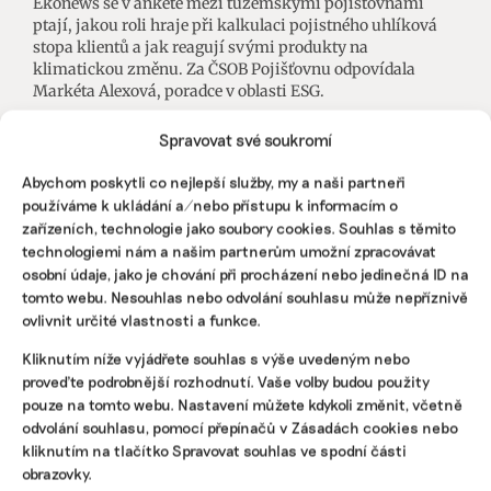
Ekonews se v anketě mezi tuzemskými pojišťovnami
ptají, jakou roli hraje při kalkulaci pojistného uhlíková
stopa klientů a jak reagují svými produkty na
klimatickou změnu. Za ČSOB Pojišťovnu odpovídala
Markéta Alexová, poradce v oblasti ESG.
Spravovat své soukromí
Martina Patočková
,
Tomáš Pohanka
|
23. března 2026
|
ESG
|
anketa nefinanční reporting
,
ČSOB Pojišťovna
,
pojišťovny
Abychom poskytli co nejlepší služby, my a naši partneři
používáme k ukládání a/nebo přístupu k informacím o
zařízeních, technologie jako soubory cookies. Souhlas s těmito
technologiemi nám a našim partnerům umožní zpracovávat
osobní údaje, jako je chování při procházení nebo jedinečná ID na
tomto webu. Nesouhlas nebo odvolání souhlasu může nepříznivě
ovlivnit určité vlastnosti a funkce.
Kliknutím níže vyjádřete souhlas s výše uvedeným nebo
proveďte podrobnější rozhodnutí. Vaše volby budou použity
pouze na tomto webu. Nastavení můžete kdykoli změnit, včetně
odvolání souhlasu, pomocí přepínačů v Zásadách cookies nebo
kliknutím na tlačítko Spravovat souhlas ve spodní části
obrazovky.