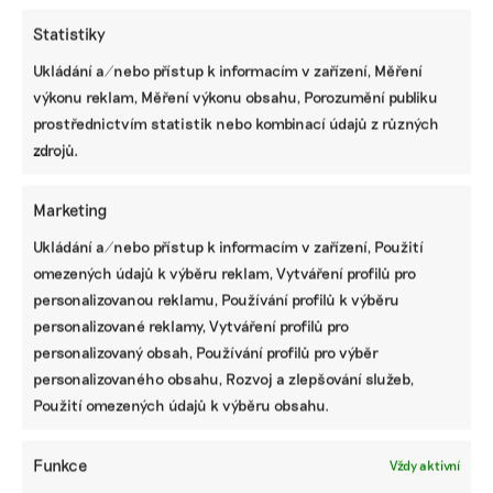
Statistiky
Ukládání a/nebo přístup k informacím v zařízení, Měření
Návrh pěti nejdůležitějších změn
výkonu reklam, Měření výkonu obsahu, Porozumění publiku
Taxonomie EU. Méně byrokracie, duplicit i
prostřednictvím statistik nebo kombinací údajů z různých
nesmyslných požadavků
zdrojů.
Základní přehled, jak se nově připravit na
Marketing
nefinanční reporting podle standardů ESRS
Ukládání a/nebo přístup k informacím v zařízení, Použití
omezených údajů k výběru reklam, Vytváření profilů pro
personalizovanou reklamu, Používání profilů k výběru
Jak už dnes pracovat s ESRS 2.0 a pro koho
personalizované reklamy, Vytváření profilů pro
budou upravené standardy platit
personalizovaný obsah, Používání profilů pro výběr
personalizovaného obsahu, Rozvoj a zlepšování služeb,
Použití omezených údajů k výběru obsahu.
Deset hlavních změn ve standardech ESRS:
od menšího množství dat po jasnější
Funkce
Vždy aktivní
strukturu