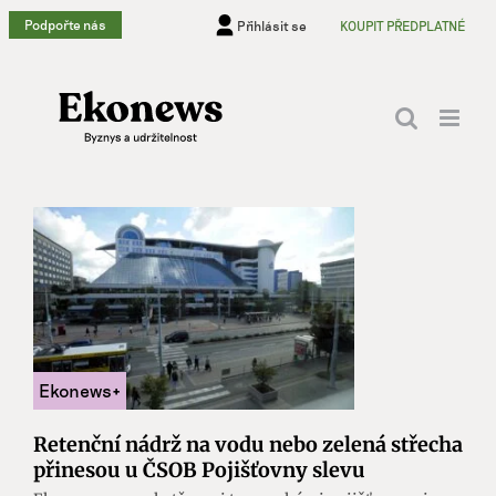
Přeskočit
Podpořte nás
Přihlásit se
KOUPIT PŘEDPLATNÉ
na
obsah
Retenční nádrž na vodu nebo zelená střecha
přinesou u ČSOB Pojišťovny slevu