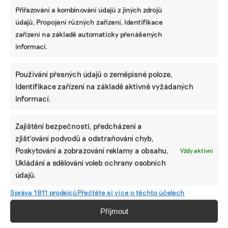
Přiřazování a kombinování údajů z jiných zdrojů
údajů, Propojení různých zařízení, Identifikace
Které firmy mají nově povinnost
zařízení na základě automaticky přenášených
zveřejňovat informace o udržitelnosti podle
informací.
CSRD a odkdy
Používání přesných údajů o zeměpisné poloze,
Jak vybrat správný ESG nástroj: srovnání
Identifikace zařízení na základě aktivně vyžádaných
programů, které pomohou s vytvořením
informací.
nefinanční zprávy
Zajištění bezpečnosti, předcházení a
zjišťování podvodů a odstraňování chyb,
Lidé v ESG
Poskytování a zobrazování reklamy a obsahu,
Vždy aktivní
Od čokolády k pivu. Prazdroj má novou posilu
Ukládání a sdělování voleb ochrany osobních
starající se o bezpečnost zaměstnanců
údajů.
Správa 1811 prodejců
Přečtěte si více o těchto účelech
Příjmout