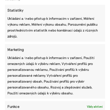
Statistiky
Ukládání a/nebo přístup k informacím v zařízení, Měření
výkonu reklam, Měření výkonu obsahu, Porozumění publiku
Návrh pěti nejdůležitějších změn
prostřednictvím statistik nebo kombinací údajů z různých
Taxonomie EU. Méně byrokracie, duplicit i
nesmyslných požadavků
zdrojů.
Marketing
Základní přehled, jak se nově připravit na
nefinanční reporting podle standardů ESRS
Ukládání a/nebo přístup k informacím v zařízení, Použití
omezených údajů k výběru reklam, Vytváření profilů pro
personalizovanou reklamu, Používání profilů k výběru
personalizované reklamy, Vytváření profilů pro
Jak už dnes pracovat s ESRS 2.0 a pro koho
budou upravené standardy platit
personalizovaný obsah, Používání profilů pro výběr
personalizovaného obsahu, Rozvoj a zlepšování služeb,
Použití omezených údajů k výběru obsahu.
Deset hlavních změn ve standardech ESRS:
od menšího množství dat po jasnější
Funkce
Vždy aktivní
strukturu