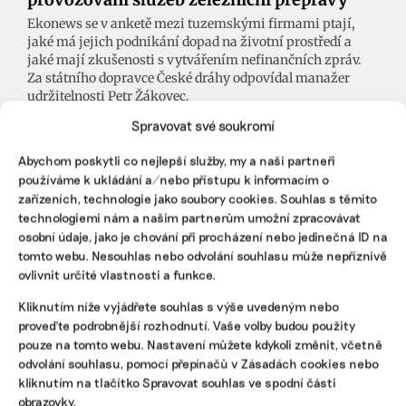
Ekonews se v anketě mezi tuzemskými firmami ptají,
jaké má jejich podnikání dopad na životní prostředí a
jaké mají zkušenosti s vytvářením nefinančních zpráv.
Za státního dopravce České dráhy odpovídal manažer
udržitelnosti Petr Žákovec.
Spravovat své soukromí
Tomáš Pohanka
,
Martina Patočková
|
12. srpna 2025
|
Doprava
,
ESG
|
anketa nefinanční reporting
,
České dráhy
Abychom poskytli co nejlepší služby, my a naši partneři
používáme k ukládání a/nebo přístupu k informacím o
zařízeních, technologie jako soubory cookies. Souhlas s těmito
technologiemi nám a našim partnerům umožní zpracovávat
osobní údaje, jako je chování při procházení nebo jedinečná ID na
tomto webu. Nesouhlas nebo odvolání souhlasu může nepříznivě
ovlivnit určité vlastnosti a funkce.
Kliknutím níže vyjádřete souhlas s výše uvedeným nebo
proveďte podrobnější rozhodnutí. Vaše volby budou použity
pouze na tomto webu. Nastavení můžete kdykoli změnit, včetně
odvolání souhlasu, pomocí přepínačů v Zásadách cookies nebo
kliknutím na tlačítko Spravovat souhlas ve spodní části
obrazovky.