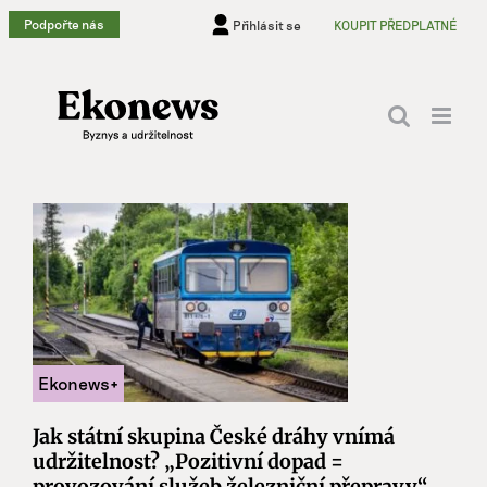
Přeskočit
Podpořte nás
Přihlásit se
KOUPIT PŘEDPLATNÉ
na
obsah
Jak státní skupina České dráhy vnímá
udržitelnost? „Pozitivní dopad =
provozování služeb železniční přepravy“