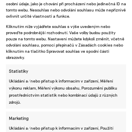
osobní údaje, jako je chování při procházení nebo jedinečná ID na
tomto webu. Nesouhlas nebo odvolání souhlasu může nepříznivě
ovlivnit určité vlastnosti a funkce.
KOMERČNÍ SDĚLENÍ
Kliknutím níže vyjádřete souhlas s výše uvedeným nebo
Udržitelnost, umění i komunitní sdílení.
proveďte podrobnější rozhodnutí. Vaše volby budou použity
Festival Týká se to také tebe v Uherském
pouze na tomto webu. Nastavení můžete kdykoli změnit, včetně
Hradišti startuje tento týden
odvolání souhlasu, pomocí přepínačů v Zásadách cookies nebo
kliknutím na tlačítko Spravovat souhlas ve spodní části
obrazovky.
BRANDNEWS
Statistiky
Ani trend, ani povinnost. Udržitelnost je
Ukládání a/nebo přístup k informacím v zařízení, Měření
způsob, jak řídit firmu do budoucna a zvyšovat
její hodnotu, říká expertka
výkonu reklam, Měření výkonu obsahu, Porozumění publiku
prostřednictvím statistik nebo kombinací údajů z různých
zdrojů.
ZJEDNODUŠTE SI ŽIVOT S ESG
Marketing
Ukládání a/nebo přístup k informacím v zařízení, Použití