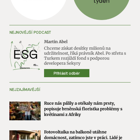
NEJNOVĚJŠÍ PODCAST
Martin Abel
Chceme získat desítky milionů na
udržitelnost, říká právník Abel. Po střetu s
Turkem rozjíždí fond s podporou
developera Sekyry
Přihlásit odběr
NEJZAJÍMAVĚJŠÍ
Ruce nás pálily a otékaly nám prsty,
popisuje brněnská floristka problémy s
květinami z Afriky
Fotovoltaika na balkoně utáhne
domácnost, zatímco jste v práci. Lidé je