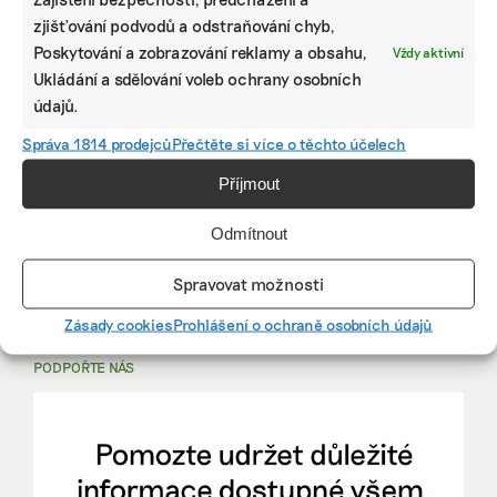
zjišťování podvodů a odstraňování chyb,
PRÁCE, KTERÁ ZLEPŠÍ SVĚT
Poskytování a zobrazování reklamy a obsahu,
Vždy aktivní
Ukládání a sdělování voleb ochrany osobních
mutualus
údajů.
Stáž: právnička nebo právník v oblasti
Správa 1814 prodejců
Přečtěte si více o těchto účelech
udržitelnosti
Příjmout
mutualus
Odmítnout
právnička/právník
Spravovat možnosti
Více na
EkoJobs
>
Zásady cookies
Prohlášení o ochraně osobních údajů
PODPOŘTE NÁS