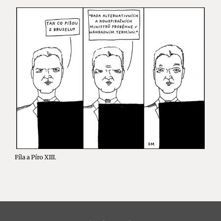
Fíla a Píro XIII.