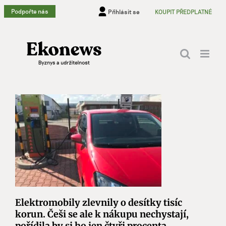
Přeskočit
Podpořte nás
Přihlásit se
KOUPIT PŘEDPLATNÉ
na
obsah
Elektromobily zlevnily o desítky tisíc
korun. Češi se ale k nákupu nechystají,
pořídila by si ho jen čtyři procenta