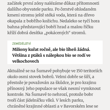
začátek první zóny nalézáme důkaz přítomnosti
dalšího obyvatele parku. Po čerstvě ohlodaném
kmeni stromu ještě stéká voda, která na dřevo
okapala z bobřího kožichu. Nedaleko se tyčí hora
bahna představující bobří hrad a malou říčku
kříží dobrá desítka „pokácených“ stromů.
ZEMĚDĚLSTVÍ
Miliony kuřat ročně, ale bio líheň žádná.
Většina z ptáků s nálepkou bio se rodí ve
velkochovech
Aktuálně se na Šumavě pohybuje ve 150 teritoriích
okolo osmi stovek bobrů. Velmi dobře se šíří, a
přestože je považován za škůdce, je pro krajinu
přínosný. Jeho populace se však nesmí vymknout
kontrole. Na Šumavě to nehrozí, protože bobr
tvoří část jídelníčku vlků. V lesích parku,
chráněné krajinné oblasti a v Bavorském lese se