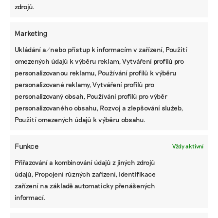
míříme do Vimperku, kde končíme v sídle správy
zdrojů.
parku.
Marketing
Národní parky čelí v posledních měsících silnému
politickému tlaku. Po nástupu Motoristů do čela
Ukládání a/nebo přístup k informacím v zařízení, Použití
ministerstva životního prostředí Deník N
omezených údajů k výběru reklam, Vytváření profilů pro
informoval o seznamu lidí, s nimiž nové vedení
personalizovanou reklamu, Používání profilů k výběru
resortu do budoucna nepočítá. Na tomto seznamu
personalizované reklamy, Vytváření profilů pro
měl být také nedávno odvolaný ředitel
personalizovaný obsah, Používání profilů pro výběr
Krkonošského národního parku Robin Böhnisch.
personalizovaného obsahu, Rozvoj a zlepšování služeb,
Na seznamu má být údajně také ředitel Pavel
Použití omezených údajů k výběru obsahu.
Hubený.
Funkce
Vždy aktivní
Peněz bude méně
Přiřazování a kombinování údajů z jiných zdrojů
Národní parky navíc od současné vlády dostaly
údajů, Propojení různých zařízení, Identifikace
podstatně menší finanční příspěvek než dříve.
zařízení na základě automaticky přenášených
Šumavě bude letos chybět v rozpočtu 70 milionů
informací.
korun. Nový ministr Igor Červený slíbil národním