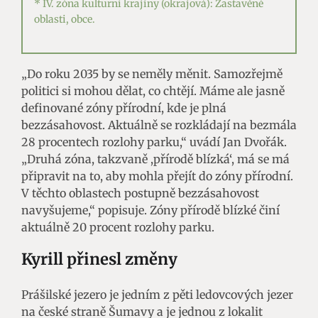
* IV. zóna kulturní krajiny (okrajová): Zastavěné
oblasti, obce.
„Do roku 2035 by se neměly měnit. Samozřejmě
politici si mohou dělat, co chtějí. Máme ale jasně
definované zóny přírodní, kde je plná
bezzásahovost. Aktuálně se rozkládají na bezmála
28 procentech rozlohy parku,“ uvádí Jan Dvořák.
„Druhá zóna, takzvaně ,přírodě blízká‘, má se má
připravit na to, aby mohla přejít do zóny přírodní.
V těchto oblastech postupně bezzásahovost
navyšujeme,“ popisuje. Zóny přírodě blízké činí
aktuálně 20 procent rozlohy parku.
Kyrill přinesl změny
Prášilské jezero je jedním z pěti ledovcových jezer
na české straně Šumavy a je jednou z lokalit