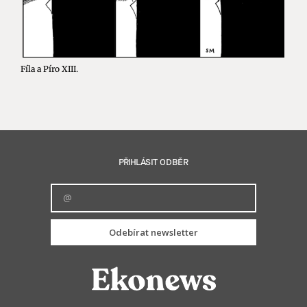
Fíla a Píro XIII.
PŘIHLÁSIT ODBĚR
Odebírat newsletter