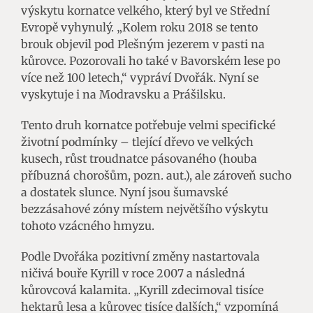
výskytu kornatce velkého, který byl ve Střední
Evropě vyhynulý. „Kolem roku 2018 se tento
brouk objevil pod Plešným jezerem v pasti na
kůrovce. Pozorovali ho také v Bavorském lese po
více než 100 letech,“ vypráví Dvořák. Nyní se
vyskytuje i na Modravsku a Prášilsku.
Tento druh kornatce potřebuje velmi specifické
životní podmínky – tlející dřevo ve velkých
kusech, růst troudnatce pásovaného (houba
příbuzná chorošům, pozn. aut.), ale zároveň sucho
a dostatek slunce. Nyní jsou šumavské
bezzásahové zóny místem největšího výskytu
tohoto vzácného hmyzu.
Podle Dvořáka pozitivní změny nastartovala
ničivá bouře Kyrill v roce 2007 a následná
kůrovcová kalamita. „Kyrill zdecimoval tisíce
hektarů lesa a kůrovec tisíce dalších,“ vzpomíná