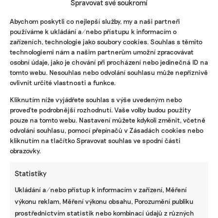
Spravovat své soukromí
park vnímají už tak, že jim vlastně i vadí, že se
někde musí kácet,“ pokračuje mluvčí.
Abychom poskytli co nejlepší služby, my a naši partneři
používáme k ukládání a/nebo přístupu k informacím o
„Kolem Otavy teď probíhá kůrovcová gradace,
zařízeních, technologie jako soubory cookies. Souhlas s těmito
vypadá to tam jako na historických snímcích
technologiemi nám a našim partnerům umožní zpracovávat
z Poledníku, je tam spousta uschlých stromů. Lidé
osobní údaje, jako je chování při procházení nebo jedinečná ID na
tomto webu. Nesouhlas nebo odvolání souhlasu může nepříznivě
ale už vědí, že to není tragédie. Už pod tím vidí i
ovlivnit určité vlastnosti a funkce.
ten zelený podrost a vědí, že to znovu vyroste.
Těch 35 let jsme dali přírodě prostor, aby nám to
Kliknutím níže vyjádřete souhlas s výše uvedeným nebo
ukázala, byť to někdy bolelo,“ uvádí Dvořák.
proveďte podrobnější rozhodnutí. Vaše volby budou použity
pouze na tomto webu. Nastavení můžete kdykoli změnit, včetně
odvolání souhlasu, pomocí přepínačů v Zásadách cookies nebo
ENERGETIKA
kliknutím na tlačítko Spravovat souhlas ve spodní části
Uhelný večírek v Evropě se chýlí ke konci.
obrazovky.
Česko zůstává skoro do zavíračky
Zastavujeme se také u památníku Bohumila
Statistiky
Hasila. Bratra krále Šumavy zastřelila začátkem
Ukládání a/nebo přístup k informacím v zařízení, Měření
padesátých let pohraniční stráž, když se pokoušel
výkonu reklam, Měření výkonu obsahu, Porozumění publiku
přejít z Německa do Čech pro svého syna. Pak
prostřednictvím statistik nebo kombinací údajů z různých