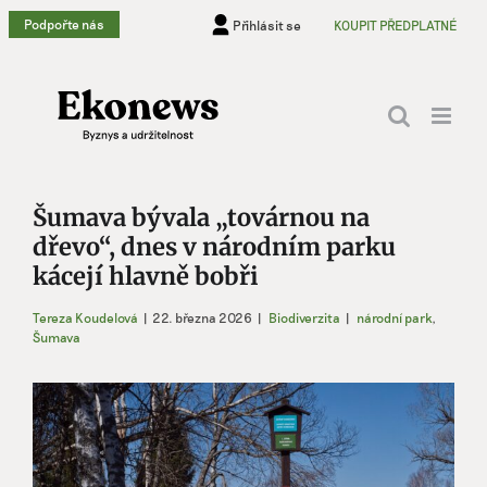
Přeskočit
Podpořte nás
Přihlásit se
KOUPIT PŘEDPLATNÉ
na
obsah
Šumava bývala „továrnou na
dřevo“, dnes v národním parku
kácejí hlavně bobři
Tereza Koudelová
|
22. března 2026
|
Biodiverzita
|
národní park
,
Šumava
Zobrazit
větší
obrázek