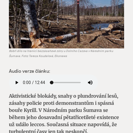
Bobří dílo na hranici bezzásahové zóny u Dolního Cazova v Národním parku
Šumava. Foto: Tereza Koudelová, Ekonews
Audio verze článku:
Aktivistické blokády, snahy o plundrování lesů,
zásahy policie proti demonstrantům i spásná
bouře Kyrill. V Národním parku Šumava se
během jeho dosavadní pětatřicetileté existence
už událo leccos. Současná situace napovídá, že
turbulentní časy jen tak neskončí.