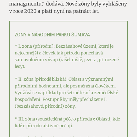
managmentu,“ dodává. Nové zóny byly vyhlášeny
v roce 2020 a platí nyní na patnáct let.
ZÓNY V NÁRODNÍM PARKU ŠUMAVA
* I. zóna (přírodní): Bezzásahové území, které je
nejcennější a člověk tak přírodu ponechává
samovolnému vývoji (rašeliniště, jezera, přirozené
lesy).
* II. zóna (přírodě blízká): Oblast s významnými
přírodními hodnotami, ale pozměněná člověkem.
Využívá se například pro šetrné lesní a zemědělské
hospodaření. Postupně by měly přecházet v I.
(bezzásahové, přírodní) zóny.
* III. zóna (soustředěná péče o přírodu): Oblasti, kde
lidé o přírodu aktivně pečují.