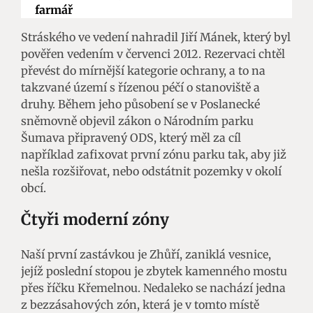
farmář
Stráského ve vedení nahradil Jiří Mánek, který byl
pověřen vedením v červenci 2012. Rezervaci chtěl
převést do mírnější kategorie ochrany, a to na
takzvané území s řízenou péčí o stanoviště a
druhy. Během jeho působení se v Poslanecké
sněmovně objevil zákon o Národním parku
Šumava připravený ODS, který měl za cíl
například zafixovat první zónu parku tak, aby již
nešla rozšiřovat, nebo odstátnit pozemky v okolí
obcí.
Čtyři moderní zóny
Naší první zastávkou je Zhůří, zaniklá vesnice,
jejíž poslední stopou je zbytek kamenného mostu
přes říčku Křemelnou. Nedaleko se nachází jedna
z bezzásahových zón, která je v tomto místě