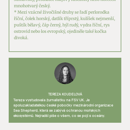
mnohotvarý český.
* Mezi vzácné živočišné druhy se řadí perlorodka
říční, čolek horský, datlík tříprstý, kulíšek nejmenší,
puštík bělavý, čáp černý, hýl rudý, vydra říční, rys
ostrovid nebo los evropský, ojediněle také kočka
divoká.
TEREZA KOUDELOVÁ
Tereza vystudovala žurnalistku na FSV UK. Je
spoluzakladatelkou české pobočky mezinárodní organizace
Sea Shepherd, která se zabývá ochranou mořských
ekosystémů. Nejradši píše o všem, co se pojí s oceány.