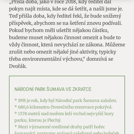
„Přišla doba, jako v roce 2018, kdy ředitel dal
pokyn najít místa, kde se dá šetřit, a našli jsme je.
Teď přišla doba, kdy ředitel řekl, že bude snížený
příspěvek, abychom se na šetření znovu podívali.
Pokud bychom měli ušetřit nějakou částku,
budeme muset nějakou činnost omezit a bude to
vždy činnost, která nevychází ze zákona. Můžeme
zrušit nebo omezit nějaké jiné aktivity, typicky
třeba environmentální výchovu,“ domnívá se
Dvořák.
NÁRODNÍ PARK ŠUMAVA VE ZKRATCE
* 1991 je rok, kdy byl Národní park Šumava založen.
* 680,6 kilometru čtverečního rezervace pokrývá.
* 1378 metrů nad mořem leží vrchol nejvyšší hory
parku, kterou je Plechý.
* Mezi významné rostlinné druhy patří hořec
šumavský, prstnatec májový rašelinný nebo hořeček