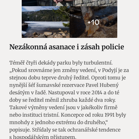
+10
Nezákonná asanace i zásah policie
Téměř čtyři dekády parku byly turbulentní.
„Pokud srovnáme jen změny vedení, v Podyjí je za
stejnou dobu teprve druhý ředitel. Oproti tomu je
nynější šéf šumavské rezervace Pavel Hubený
desátým v řadě. Nastupoval v roce 2014 a do té
doby se ředitel měnil zhruba každé dva roky.
Takové výměny vedení jsou v jakékoliv firmě
nebo instituci tristní. Koncepce od roku 1991 byly
mnohdy z jednoho extrému do druhého,“
popisuje. Střídaly se tak ochranářské tendence
s hospodářským přístupem.