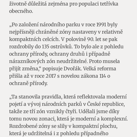
životně důležitá zejména pro populaci tetřívka
obecného.
„Po založení národního parku v roce 1991 byly
nejpřísněji chráněné zóny nastaveny v relativně
kompaktních celcích. V polovině 90. let se pak
rozdrobily do 135 ostrůvků. To bylo ale z pohledu
ochrany přírody, ochrany druhů i případně
nárazníkových zón neudržitelné. Proto musela
přijít změna,“ popisuje Dvořák. Velká reforma
přišla až v roce 2017 s novelou zákona 114 o
ochraně přírody.
„Ta stanovila pravidla, která reflektovala moderní
pojetí a vývoj národních parků v České republice,
takže ze tří zón vznikly čtyři. Udělali jsme díky
tomu novou zonaci, která je moderní a komplexní.
Rozdrobené zóny se slily v kompaktní plochu,
která je udržitelná i z pohledu případného