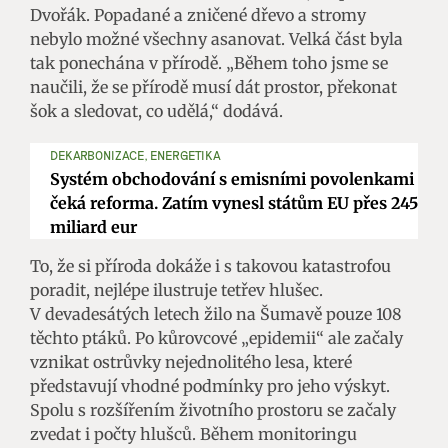
Dvořák. Popadané a zničené dřevo a stromy
nebylo možné všechny asanovat. Velká část byla
tak ponechána v přírodě. „Během toho jsme se
naučili, že se přírodě musí dát prostor, překonat
šok a sledovat, co udělá,“ dodává.
DEKARBONIZACE, ENERGETIKA
Systém obchodování s emisními povolenkami
čeká reforma. Zatím vynesl státům EU přes 245
miliard eur
To, že si příroda dokáže i s takovou katastrofou
poradit, nejlépe ilustruje tetřev hlušec.
V devadesátých letech žilo na Šumavě pouze 108
těchto ptáků. Po kůrovcové „epidemii“ ale začaly
vznikat ostrůvky nejednolitého lesa, které
představují vhodné podmínky pro jeho výskyt.
Spolu s rozšířením životního prostoru se začaly
zvedat i počty hlušců. Během monitoringu