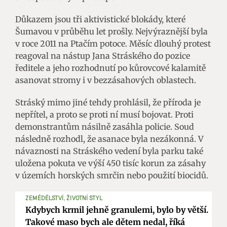
Důkazem jsou tři aktivistické blokády, které
Šumavou v průběhu let prošly. Nejvýraznější byla
v roce 2011 na Ptačím potoce. Měsíc dlouhý protest
reagoval na nástup Jana Stráského do pozice
ředitele a jeho rozhodnutí po kůrovcové kalamitě
asanovat stromy i v bezzásahových oblastech.
Stráský mimo jiné tehdy prohlásil, že příroda je
nepřítel, a proto se proti ní musí bojovat. Proti
demonstrantům násilně zasáhla policie. Soud
následně rozhodl, že asanace byla nezákonná. V
návaznosti na Stráského vedení byla parku také
uložena pokuta ve výší 450 tisíc korun za zásahy
v územích horských smrčin nebo použití biocidů.
ZEMĚDĚLSTVÍ, ŽIVOTNÍ STYL
Kdybych krmil jehně granulemi, bylo by větší.
Takové maso bych ale dětem nedal, říká