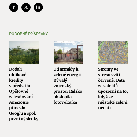
Facebook
X
LinkedIn
PODOBNÉ PŘÍSPĚVKY
Dodali
Od armády k
Stromy ve
uhlíkové
zelené energii.
stresu svítí
kredity
Bývalý
červeně. Data
v předstihu.
vojenský
ze satelitů
Opětovné
prostor Ralsko
upozorní na to,
zalesňování
obklopila
když se
Amazonie
fotovoltaika
městské zeleni
přineslo
nedaří
Googlu a spol.
první výsledky