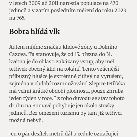
v letech 2009 až 2011 narostla populace na 470
jedinců a v zatím posledním měření do roku 2023
na 765.
Bobra hlídá vlk
Autem míjíme značku klidové zóny u Dolního
Cazova. Ta stanovuje, že od 15. března do 31.
května je do oblasti zakázaný vstup, aby měl
tetřívek obecný klid na tokání. Tento vzácnější
příbuzný hlušce je extrémně citlivý na vyrušení,
zejména v období rozmnožování. Slepice tetřívka
má velmi krátké období plodnosti, pouze zhruba
jeden týden v roce. I z toho důvodu se stav tohoto
druhu na Šumavě pohybuje jen okolo stovky
jedinců. Bez omezení turismu by tam již tetřívci
možná nebyli.
Jen o pár desítek metrů dál u cedule označující