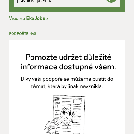
právnička/právník
Více na
EkoJobs
>
PODPOŘTE NÁS