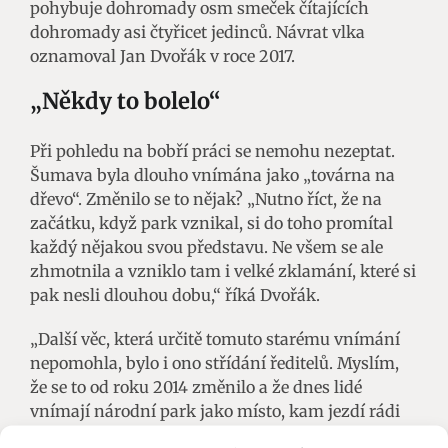
pohybuje dohromady osm smeček čítajících
dohromady asi čtyřicet jedinců. Návrat vlka
oznamoval Jan Dvořák v roce 2017.
„Někdy to bolelo“
Při pohledu na bobří práci se nemohu nezeptat.
Šumava byla dlouho vnímána jako „továrna na
dřevo“. Změnilo se to nějak? „Nutno říct, že na
začátku, když park vznikal, si do toho promítal
každý nějakou svou představu. Ne všem se ale
zhmotnila a vzniklo tam i velké zklamání, které si
pak nesli dlouhou dobu,“ říká Dvořák.
„Další věc, která určitě tomuto starému vnímání
nepomohla, bylo i ono střídání ředitelů. Myslím,
že se to od roku 2014 změnilo a že dnes lidé
vnímají národní park jako místo, kam jezdí rádi
za krásnou přírodou. Obecně si myslím, že lidé