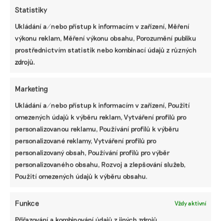
Statistiky
Ukládání a/nebo přístup k informacím v zařízení, Měření
výkonu reklam, Měření výkonu obsahu, Porozumění publiku
Pomozte udržet důležité
prostřednictvím statistik nebo kombinací údajů z různých
informace dostupné všem.
zdrojů.
Díky vaší podpoře se můžeme pustit do témat,
Marketing
která by jinak nevznikla.
Ukládání a/nebo přístup k informacím v zařízení, Použití
Přispějte na vznik obsahu.
omezených údajů k výběru reklam, Vytváření profilů pro
personalizovanou reklamu, Používání profilů k výběru
personalizované reklamy, Vytváření profilů pro
personalizovaný obsah, Používání profilů pro výběr
personalizovaného obsahu, Rozvoj a zlepšování služeb,
Použití omezených údajů k výběru obsahu.
Funkce
Vždy aktivní
Přiřazování a kombinování údajů z jiných zdrojů