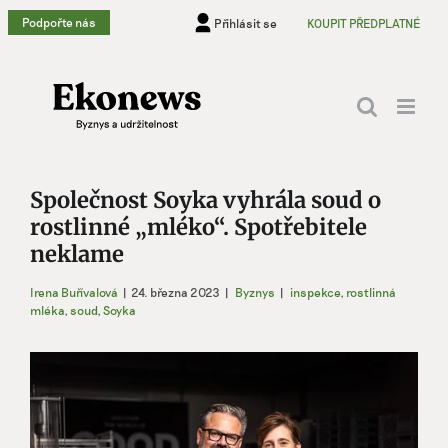
Přeskočit
Podpořte nás
Přihlásit se
KOUPIT PŘEDPLATNÉ
na
obsah
Společnost Soyka vyhrála soud o
rostlinné „mléko“. Spotřebitele
neklame
Irena Buřívalová
|
24. března 2023
|
Byznys
|
inspekce
,
rostlinná
mléka
,
soud
,
Soyka
Zobrazit
větší
obrázek