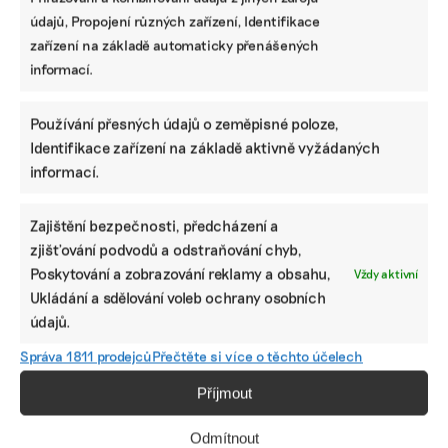
údajů, Propojení různých zařízení, Identifikace
zařízení na základě automaticky přenášených
informací.
Používání přesných údajů o zeměpisné poloze,
Identifikace zařízení na základě aktivně vyžádaných
informací.
Zajištění bezpečnosti, předcházení a
SDÍLET
zjišťování podvodů a odstraňování chyb,
Poskytování a zobrazování reklamy a obsahu,
Facebook
X
LinkedIn
Vždy aktivní
Ukládání a sdělování voleb ochrany osobních
údajů.
PODOBNÉ PŘÍSPĚVKY
Správa 1811 prodejců
Přečtěte si více o těchto účelech
Příjmout
Odmítnout