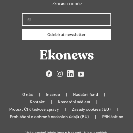
PŘIHLÁSIT ODBĚR
Odebírat newsletter
Facebook
Instagram
LinkedIn
YouTube
O nás
Inzerce
Nadační fond
Kontakt
Komerční sdělení
Protext ČTK tiskové zprávy
Zásady cookies (EU)
Prohlášení o ochraně osobních údajů (EU)
Přihlásit se
Vaše osobní údaje jsou v bezpečí. Více v našich