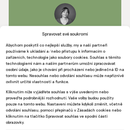
Spravovat své soukromí
IRENA BUŘÍVALOVÁ
Irena prošla MF Dnes nebo ekonomickými týdeníky Euro a
Abychom poskytli co nejlepší služby, my a naši partneři
Czech Business Weekly. Nejradši píše o věčných chemikáliích
používáme k ukládání a/nebo přístupu k informacím o
v oblečení, ekologickém zemědělství, odpadech, rychlé módě
a bioplastech.
zařízeních, technologie jako soubory cookies. Souhlas s těmito
technologiemi nám a našim partnerům umožní zpracovávat
osobní údaje, jako je chování při procházení nebo jedinečná ID na
Reklama
tomto webu. Nesouhlas nebo odvolání souhlasu může nepříznivě
ovlivnit určité vlastnosti a funkce.
Kliknutím níže vyjádřete souhlas s výše uvedeným nebo
proveďte podrobnější rozhodnutí. Vaše volby budou použity
pouze na tomto webu. Nastavení můžete kdykoli změnit, včetně
odvolání souhlasu, pomocí přepínačů v Zásadách cookies nebo
kliknutím na tlačítko Spravovat souhlas ve spodní části
obrazovky.