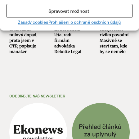
Kdybych
Nespoléhejte
Na hypotéku
Spravovat možnosti
postavil pár
na odklad,
už nemusí
pasivních
ideální je začít
stačit bonita,
Zásady cookies
Prohlášení o ochraně osobních údajů
domů, mělo by
s přípravou na
pojišťovny
to na klima
EUDR během
chtějí řešit i
nulový dopad,
léta, radí
riziko povodní.
proto jsem v
firmám
Masivně se
CTP, popisuje
advokátka
staví tam, kde
manažer
Deloitte Legal
by se nemělo
ODEBÍREJTE NÁŠ NEWSLETTER