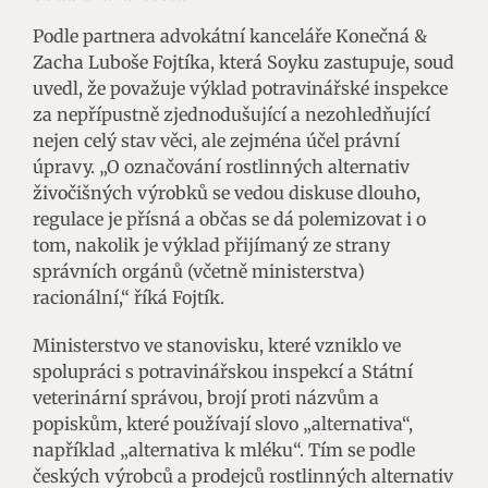
Podle partnera advokátní kanceláře Konečná &
Zacha Luboše Fojtíka, která Soyku zastupuje, soud
uvedl, že považuje výklad potravinářské inspekce
za nepřípustně zjednodušující a nezohledňující
nejen celý stav věci, ale zejména účel právní
úpravy. „O označování rostlinných alternativ
živočišných výrobků se vedou diskuse dlouho,
regulace je přísná a občas se dá polemizovat i o
tom, nakolik je výklad přijímaný ze strany
správních orgánů (včetně ministerstva)
racionální,“ říká Fojtík.
Ministerstvo ve stanovisku, které vzniklo ve
spolupráci s potravinářskou inspekcí a Státní
veterinární správou, brojí proti názvům a
popiskům, které používají slovo „alternativa“,
například „alternativa k mléku“. Tím se podle
českých výrobců a prodejců rostlinných alternativ