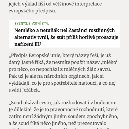
jejich výklad liší od většinové interpretace
evropského předpisu.
BYZNYS, ŽIVOTNÍ STYL
Nemléko a netuňák ne! Zastánci rostlinných
alternativ tvrdí, že stát příliš horlivě prosazuje
nařízení EU
„Předpis Evropské unie, který názvy řeší, je už
daný. Jasně říká, že nesmíte použít název ‚mléko‘
pro něco, co nepochází z mléčných žláz savců.
Pak už je ale na národních orgánech, jak si
vykládají, co je pro spotřebitele matoucí, a co ne,“
uvádí Jeřábek.
„Soud ukázal cestu, jak rozhodovat i v budoucnu.
Je důležité, že je to pravomocné rozhodnutí, které
zatím není žádným jiným soudem zpochybněno,
a že soud říká něco jiného, než prezentovalo