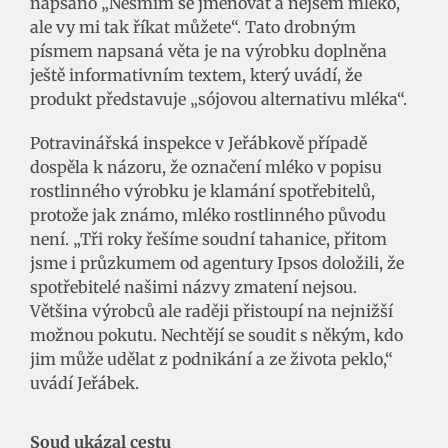
napsáno „Nesmím se jmenovat a nejsem mléko,
ale vy mi tak říkat můžete“. Tato drobným
písmem napsaná věta je na výrobku doplněna
ještě informativním textem, který uvádí, že
produkt představuje „sójovou alternativu mléka“.
Potravinářská inspekce v Jeřábkově případě
dospěla k názoru, že označení mléko v popisu
rostlinného výrobku je klamání spotřebitelů,
protože jak známo, mléko rostlinného původu
není. „Tři roky řešíme soudní tahanice, přitom
jsme i průzkumem od agentury Ipsos doložili, že
spotřebitelé našimi názvy zmatení nejsou.
Většina výrobců ale raději přistoupí na nejnižší
možnou pokutu. Nechtějí se soudit s někým, kdo
jim může udělat z podnikání a ze života peklo,“
uvádí Jeřábek.
Soud ukázal cestu