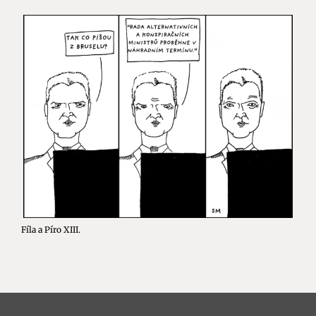
Fíla a Píro XIII.