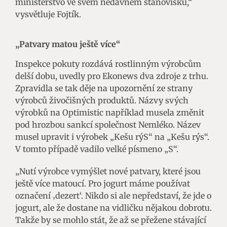
ministerstvo ve svém nedávném stanovisku,“
vysvětluje Fojtík.
„Patvary matou ještě více“
Inspekce pokuty rozdává rostlinným výrobcům
delší dobu, uvedly pro Ekonews dva zdroje z trhu.
Zpravidla se tak děje na upozornění ze strany
výrobců živočišných produktů. Názvy svých
výrobků na Optimistic například musela změnit
pod hrozbou sankcí společnost Nemléko. Název
musel upravit i výrobek „Kešu rýS“ na „Kešu rýs“.
V tomto případě vadilo velké písmeno „S“.
„Nutí výrobce vymýšlet nové patvary, které jsou
ještě více matoucí. Pro jogurt máme používat
označení ‚dezert‘. Nikdo si ale nepředstaví, že jde o
jogurt, ale že dostane na vidličku nějakou dobrotu.
Takže by se mohlo stát, že až se přežene stávající