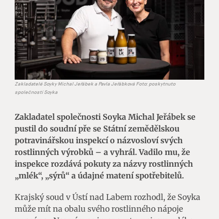
Zakladatelé Soyky Michal Jeřábek a Pavla Jeřábková Foto: poskytnuto
společností Soyka
Zakladatel společnosti Soyka Michal Jeřábek se
pustil do soudní pře se Státní zemědělskou
potravinářskou inspekcí o názvosloví svých
rostlinných výrobků – a vyhrál. Vadilo mu, že
inspekce rozdává pokuty za názvy rostlinných
„mlék“, „sýrů“ a údajné matení spotřebitelů.
Krajský soud v Ústí nad Labem rozhodl, že Soyka
může mít na obalu svého rostlinného nápoje