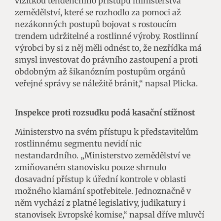
vizitkou tendenčního přístupu ministerstva
zemědělství, které se rozhodlo za pomoci až
nezákonných postupů bojovat s rostoucím
trendem udržitelné a rostlinné výroby. Rostlinní
výrobci by si z něj měli odnést to, že nezřídka má
smysl investovat do právního zastoupení a proti
obdobným až šikanózním postupům orgánů
veřejné správy se náležitě bránit,“ napsal Plicka.
Inspekce proti rozsudku podá kasační stížnost
Ministerstvo na svém přístupu k představitelům
rostlinnému segmentu nevidí nic
nestandardního. „Ministerstvo zemědělství ve
zmiňovaném stanovisku pouze shrnulo
dosavadní přístup k úřední kontrole v oblasti
možného klamání spotřebitele. Jednoznačně v
něm vychází z platné legislativy, judikatury i
stanovisek Evropské komise,“ napsal dříve mluvčí