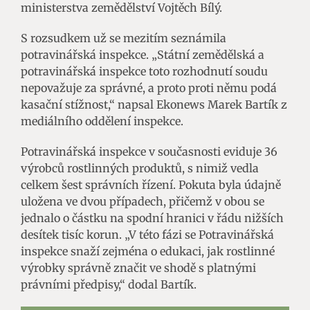
ministerstva zemědělství Vojtěch Bílý.
S rozsudkem už se mezitím seznámila
potravinářská inspekce. „Státní zemědělská a
potravinářská inspekce toto rozhodnutí soudu
nepovažuje za správné, a proto proti němu podá
kasační stížnost,“ napsal Ekonews Marek Bartík z
mediálního oddělení inspekce.
Potravinářská inspekce v současnosti eviduje 36
výrobců rostlinných produktů, s nimiž vedla
celkem šest správních řízení. Pokuta byla údajně
uložena ve dvou případech, přičemž v obou se
jednalo o částku na spodní hranici v řádu nižších
desítek tisíc korun. „V této fázi se Potravinářská
inspekce snaží zejména o edukaci, jak rostlinné
výrobky správně značit ve shodě s platnými
právními předpisy,“ dodal Bartík.