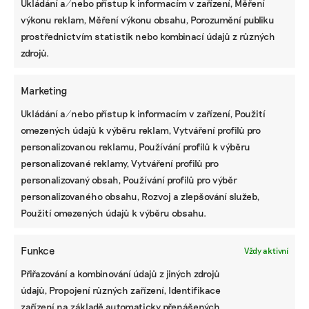
Ukládání a/nebo přístup k informacím v zařízení, Měření
subjektech, které zboží prostřednictvím webové
výkonu reklam, Měření výkonu obsahu, Porozumění publiku
stránky zboží prodávají,“ uvedl Jan Vetyška,
prostřednictvím statistik nebo kombinací údajů z různých
výkonný ředitel APEK.
zdrojů.
Temu podle něj ani neuvádí informaci o nejnižší
Marketing
ceně za předchozích třicet dní, což prodejci
v tuzemsku musejí dodržovat. „Podle našeho
Ukládání a/nebo přístup k informacím v zařízení, Použití
názoru to umožnilo uvádět procentuální slevy
omezených údajů k výběru reklam, Vytváření profilů pro
daleko vyšší, než reálně byly,“ dodal. Šetření
personalizovanou reklamu, Používání profilů k výběru
podnětu ke kontrole Temu stále probíhá. „Velké
personalizované reklamy, Vytváření profilů pro
dopady má Temu na oblast reklamy, jelikož
personalizovaný obsah, Používání profilů pro výběr
vynakládá obrovské sumy, které zvyšují cenu
personalizovaného obsahu, Rozvoj a zlepšování služeb,
reklamy ostatním subjektům na trhu,“ upozornil
Použití omezených údajů k výběru obsahu.
Vetyška.
Funkce
Vždy aktivní
Přiřazování a kombinování údajů z jiných zdrojů
údajů, Propojení různých zařízení, Identifikace
zařízení na základě automaticky přenášených