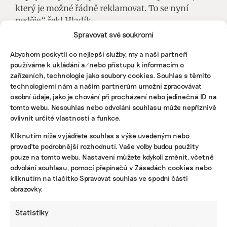
který je možné řádně reklamovat. To se nyní
neděje,“ řekl Hladík.
Spravovat své soukromí
Stížnost na Temu řeší Česká obchodní inspekce
Abychom poskytli co nejlepší služby, my a naši partneři
používáme k ukládání a/nebo přístupu k informacím o
Asociace pro elektronickou komerci podala loni na
zařízeních, technologie jako soubory cookies. Souhlas s těmito
tržiště Temu stížnost na Českou obchodní
technologiemi nám a našim partnerům umožní zpracovávat
inspekci. V okamžiku podání stížnosti Temu
osobní údaje, jako je chování při procházení nebo jedinečná ID na
podle APEK neplnila správně informační
tomto webu. Nesouhlas nebo odvolání souhlasu může nepříznivě
ovlivnit určité vlastnosti a funkce.
povinnosti vyplývající z občanského zákoníku a
nedodržovala povinnosti ohledně správného
Kliknutím níže vyjádřete souhlas s výše uvedeným nebo
uvádění slev.
proveďte podrobnější rozhodnutí. Vaše volby budou použity
pouze na tomto webu. Nastavení můžete kdykoli změnit, včetně
„Z webové stránky nevyplývalo, kdo vůbec se
odvolání souhlasu, pomocí přepínačů v Zásadách cookies nebo
zákazníkem uzavírá kupní smlouvu – tedy jestli
kliknutím na tlačítko Spravovat souhlas ve spodní části
obrazovky.
provozovatel Temu, nebo jestli je Temu jen
zprostředkovatel. To přináší v obou případech
Statistiky
návazné povinnosti – buď informace související
s odpovědností za vady a reklamacemi, nebo o