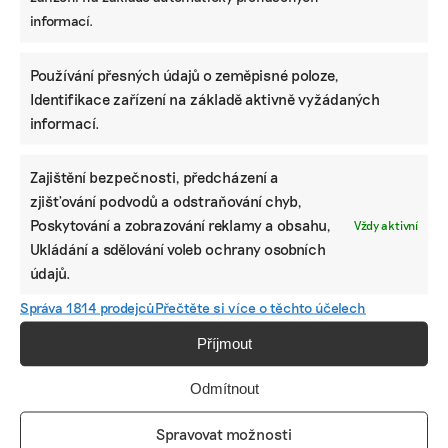
informací.
VALENTINA PODLESNÁ
Valentina vystudovala Univerzitu Karlovu, kde získala
Používání přesných údajů o zeměpisné poloze,
magisterský titul v oboru sociální a kulturní ekologie, předtím
také bakalářský titul v oboru žurnalistiky. Zajímá se o
Identifikace zařízení na základě aktivně vyžádaných
komunitní zahrady i výrobu ekologických pracích prášků.
informací.
Reklama
Zajištění bezpečnosti, předcházení a
zjišťování podvodů a odstraňování chyb,
Poskytování a zobrazování reklamy a obsahu,
Vždy aktivní
Ukládání a sdělování voleb ochrany osobních
údajů.
Správa 1814 prodejců
Přečtěte si více o těchto účelech
Příjmout
Odmítnout
Spravovat možnosti