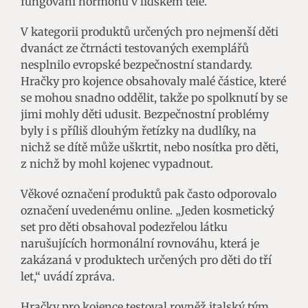
fungování hormonů v lidském těle.
V kategorii produktů určených pro nejmenší děti
dvanáct ze čtrnácti testovaných exemplářů
nesplnilo evropské bezpečnostní standardy.
Hračky pro kojence obsahovaly malé částice, které
se mohou snadno oddělit, takže po spolknutí by se
jimi mohly děti udusit. Bezpečnostní problémy
byly i s příliš dlouhým řetízky na dudlíky, na
nichž se dítě může uškrtit, nebo nosítka pro děti,
z nichž by mohl kojenec vypadnout.
Věkové označení produktů pak často odporovalo
označení uvedenému online. „Jeden kosmetický
set pro děti obsahoval podezřelou látku
narušujících hormonální rovnováhu, která je
zakázaná v produktech určených pro děti do tří
let,“ uvádí zpráva.
Hračky pro kojence testoval rovněž italský tým