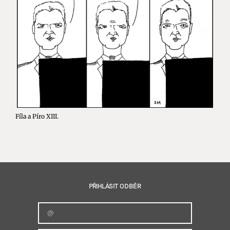
Fíla a Píro XIII.
PŘIHLÁSIT ODBĚR