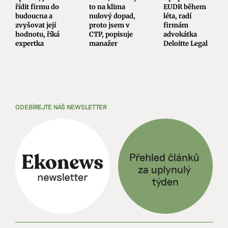
řídit firmu do
to na klima
EUDR během
budoucna a
nulový dopad,
léta, radí
zvyšovat její
proto jsem v
firmám
hodnotu, říká
CTP, popisuje
advokátka
expertka
manažer
Deloitte Legal
ODEBÍREJTE NÁŠ NEWSLETTER