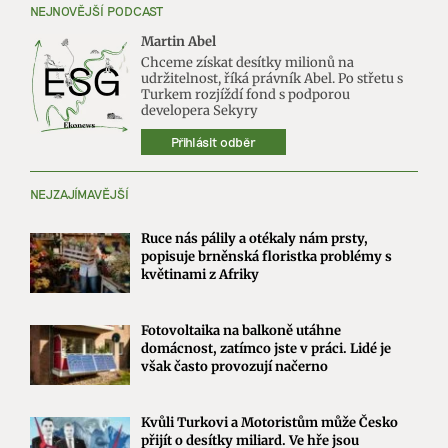
NEJNOVĚJŠÍ PODCAST
Martin Abel
Chceme získat desítky milionů na
udržitelnost, říká právník Abel. Po střetu s
Turkem rozjíždí fond s podporou
developera Sekyry
Přihlásit odběr
NEJZAJÍMAVĚJŠÍ
Ruce nás pálily a otékaly nám prsty,
popisuje brněnská floristka problémy s
květinami z Afriky
Fotovoltaika na balkoně utáhne
domácnost, zatímco jste v práci. Lidé je
však často provozují načerno
Kvůli Turkovi a Motoristům může Česko
přijít o desítky miliard. Ve hře jsou