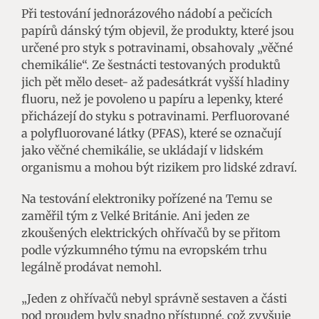
Při testování jednorázového nádobí a pečicích
papírů dánský tým objevil, že produkty, které jsou
určené pro styk s potravinami, obsahovaly „věčné
chemikálie“. Ze šestnácti testovaných produktů
jich pět mělo deset- až padesátkrát vyšší hladiny
fluoru, než je povoleno u papíru a lepenky, které
přicházejí do styku s potravinami. Perfluorované
a polyfluorované látky (PFAS), které se označují
jako věčné chemikálie, se ukládají v lidském
organismu a mohou být rizikem pro lidské zdraví.
Na testování elektroniky pořízené na Temu se
zaměřil tým z Velké Británie. Ani jeden ze
zkoušených elektrických ohřívačů by se přitom
podle výzkumného týmu na evropském trhu
legálně prodávat nemohl.
„Jeden z ohřívačů nebyl správně sestaven a části
pod proudem byly snadno přístupné, což zvyšuje