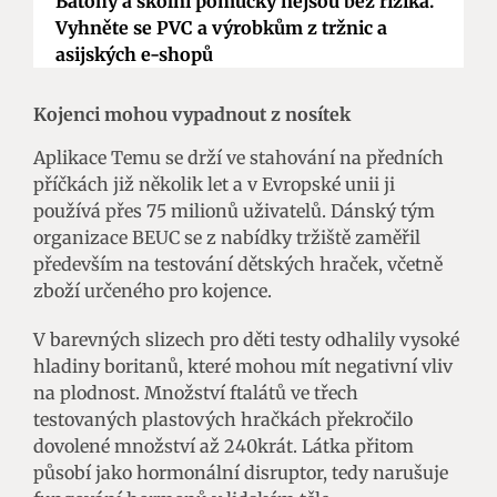
Batohy a školní pomůcky nejsou bez rizika.
Vyhněte se PVC a výrobkům z tržnic a
asijských e-shopů
Kojenci mohou vypadnout z nosítek
Aplikace Temu se drží ve stahování na předních
příčkách již několik let a v Evropské unii ji
používá přes 75 milionů uživatelů. Dánský tým
organizace BEUC se z nabídky tržiště zaměřil
především na testování dětských hraček, včetně
zboží určeného pro kojence.
V barevných slizech pro děti testy odhalily vysoké
hladiny boritanů, které mohou mít negativní vliv
na plodnost. Množství ftalátů ve třech
testovaných plastových hračkách překročilo
dovolené množství až 240krát. Látka přitom
působí jako hormonální disruptor, tedy narušuje