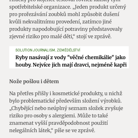
spotřebitelské organizace. „Jeden produkt určený
pro prořezávání zoubků mohl způsobit dušení
kvůli nekvalitnímu provedení, zatímco jiné
produkty napodobující potraviny představovaly
zjevné riziko pro malé děti,“ stojí ve zprávě.
SOLUTION JOURNALISM, ZEMĚDĚLSTVÍ
Ryby nasávají z vody "věčné chemikálie" jako
houby. Nejvíce jich mají dravci, nejméně kapři
Nože pošlou i dětem
Na přetřes přišly i kosmetické produkty, u nichž
bylo problematické především složení výrobků.
„Chybějící nebo neúplný seznam složek zvyšuje
riziko pro osoby s alergiemi. Může to také
znamenat vyšší pravděpodobnost použití
nelegálních látek,“ píše se ve zprávě.