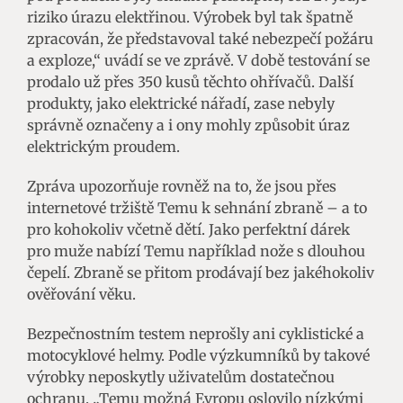
riziko úrazu elektřinou. Výrobek byl tak špatně
zpracován, že představoval také nebezpečí požáru
a exploze,“ uvádí se ve zprávě. V době testování se
prodalo už přes 350 kusů těchto ohřívačů. Další
produkty, jako elektrické nářadí, zase nebyly
správně označeny a i ony mohly způsobit úraz
elektrickým proudem.
Zpráva upozorňuje rovněž na to, že jsou přes
internetové tržiště Temu k sehnání zbraně – a to
pro kohokoliv včetně dětí. Jako perfektní dárek
pro muže nabízí Temu například nože s dlouhou
čepelí. Zbraně se přitom prodávají bez jakéhokoliv
ověřování věku.
Bezpečnostním testem neprošly ani cyklistické a
motocyklové helmy. Podle výzkumníků by takové
výrobky neposkytly uživatelům dostatečnou
ochranu. „Temu možná Evropu oslovilo nízkými