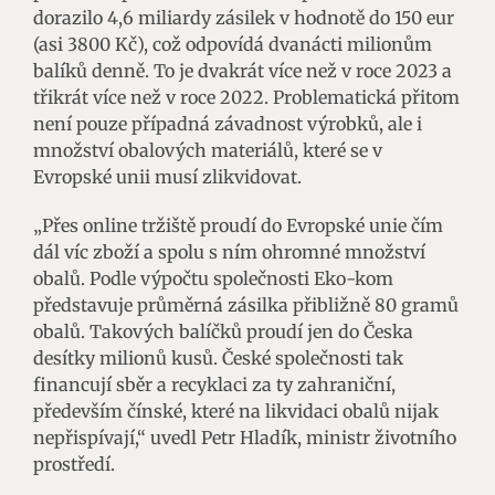
dorazilo 4,6 miliardy zásilek v hodnotě do 150 eur
(asi 3800 Kč), což odpovídá dvanácti milionům
balíků denně. To je dvakrát více než v roce 2023 a
třikrát více než v roce 2022. Problematická přitom
není pouze případná závadnost výrobků, ale i
množství obalových materiálů, které se v
Evropské unii musí zlikvidovat.
„Přes online tržiště proudí do Evropské unie čím
dál víc zboží a spolu s ním ohromné množství
obalů. Podle výpočtu společnosti Eko-kom
představuje průměrná zásilka přibližně 80 gramů
obalů. Takových balíčků proudí jen do Česka
desítky milionů kusů. České společnosti tak
financují sběr a recyklaci za ty zahraniční,
především čínské, které na likvidaci obalů nijak
nepřispívají,“ uvedl Petr Hladík, ministr životního
prostředí.