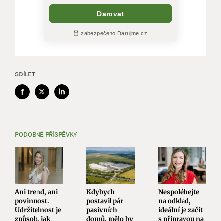
SDÍLET
Facebook
X
LinkedIn
PODOBNÉ PŘÍSPĚVKY
Ani trend, ani
Kdybych
Nespoléhejte
povinnost.
postavil pár
na odklad,
Udržitelnost je
pasivních
ideální je začít
způsob, jak
domů, mělo by
s přípravou na