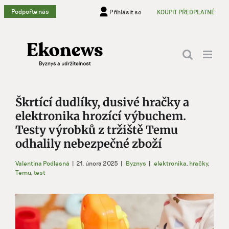
Přeskočit
Podpořte nás
Přihlásit se
KOUPIT PŘEDPLATNÉ
na
obsah
Škrtící dudlíky, dusivé hračky a
elektronika hrozící výbuchem.
Testy výrobků z tržiště Temu
odhalily nebezpečné zboží
Valentina Podlesná
|
21. února 2025
|
Byznys
|
elektronika
,
hračky
,
Temu
,
test
Zobrazit
větší
obrázek