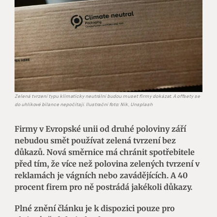
Zelená tvrzení typu klimaticky neutrální budou muset firmy dokázat. A offsety se
do uhlíkové bilance nepočítají. Ilustrační foto: Nik, Unsplash
Firmy v Evropské unii od druhé poloviny září
nebudou smět používat zelená tvrzení bez
důkazů. Nová směrnice má chránit spotřebitele
před tím, že více než polovina zelených tvrzení v
reklamách je vágních nebo zavádějících. A 40
procent firem pro ně postrádá jakékoli důkazy.
Plné znění článku je k dispozici pouze pro