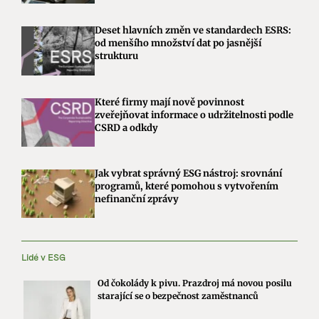
Deset hlavních změn ve standardech ESRS:
od menšího množství dat po jasnější
strukturu
Které firmy mají nově povinnost
zveřejňovat informace o udržitelnosti podle
CSRD a odkdy
Jak vybrat správný ESG nástroj: srovnání
programů, které pomohou s vytvořením
nefinanční zprávy
Lidé v ESG
Od čokolády k pivu. Prazdroj má novou posilu
starající se o bezpečnost zaměstnanců