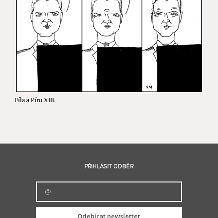
Fíla a Píro XIII.
PŘIHLÁSIT ODBĚR
Odebírat newsletter