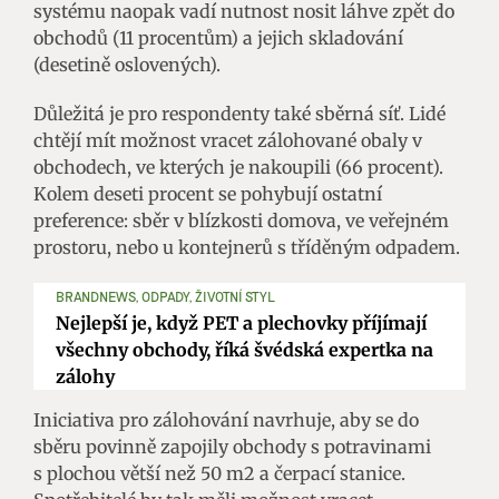
systému naopak vadí nutnost nosit láhve zpět do
obchodů (11 procentům) a jejich skladování
(desetině oslovených).
Důležitá je pro respondenty také sběrná síť. Lidé
chtějí mít možnost vracet zálohované obaly v
obchodech, ve kterých je nakoupili (66 procent).
Kolem deseti procent se pohybují ostatní
preference: sběr v blízkosti domova, ve veřejném
prostoru, nebo u kontejnerů s tříděným odpadem.
BRANDNEWS, ODPADY, ŽIVOTNÍ STYL
Nejlepší je, když PET a plechovky příjímají
všechny obchody, říká švédská expertka na
zálohy
Iniciativa pro zálohování navrhuje, aby se do
sběru povinně zapojily obchody s potravinami
s plochou větší než 50 m2 a čerpací stanice.