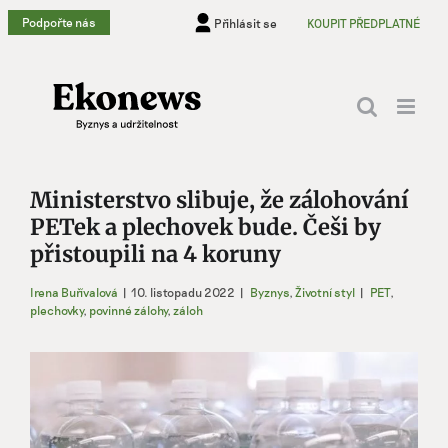
Přeskočit
Podpořte nás
Přihlásit se
KOUPIT PŘEDPLATNÉ
na
obsah
Ministerstvo slibuje, že zálohování
PETek a plechovek bude. Češi by
přistoupili na 4 koruny
Irena Buřívalová
|
10. listopadu 2022
|
Byznys
,
Životní styl
|
PET
,
plechovky
,
povinné zálohy
,
záloh
Zobrazit
větší
obrázek