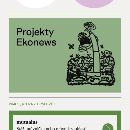
PRÁCE, KTERÁ ZLEPŠÍ SVĚT
mutualus
Stáž: právnička nebo právník v oblasti