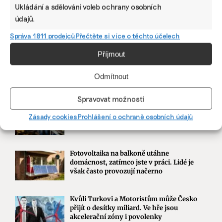
Ukládání a sdělování voleb ochrany osobních
Martin Abel
údajů.
Chceme získat desítky milionů na
udržitelnost, říká právník Abel. Po střetu s
Správa 1811 prodejců
Přečtěte si více o těchto účelech
Turkem rozjíždí fond s podporou
developera Sekyry
Příjmout
Přihlásit odběr
Odmítnout
NEJZAJÍMAVĚJŠÍ
Spravovat možnosti
Ruce nás pálily a otékaly nám prsty,
Zásady cookies
Prohlášení o ochraně osobních údajů
popisuje brněnská floristka problémy s
květinami z Afriky
Fotovoltaika na balkoně utáhne
domácnost, zatímco jste v práci. Lidé je
však často provozují načerno
Kvůli Turkovi a Motoristům může Česko
přijít o desítky miliard. Ve hře jsou
akcelerační zóny i povolenky