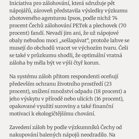
Iniciativa pro zálohování, která sdružuje pět
nápojářů, zároveň představila výsledky výzkumu
zhotoveného agenturou Ipsos, podle nichž 74
procent Čechů zálohování PETek a plechovek (70
procent) fandí. Nevadí jim ani, že už nápojové
obaly nebudou moci „sešlapávat“, protože lahve se
musejí do obchodů vracet ve výchozím tvaru. Češi
se také v průzkumu shodli, že optimální vratná
záloha by měla být ve výši čtyř korun.
Na systému záloh přitom respondenti oceňují
především ochranu životního prostředí (23
procent), snížení množství odpadu (18 procent) a
jeho výskytu v přírodě nebo ulicích (16 procent),
opakované využití suroviny a také finanční
motivaci k ekologičtějšímu chování.
Zavedení záloh by podle výzkumníků Čechy od
nakupování balených nápojů neodradilo. Na