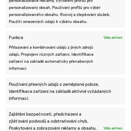
personalizované reklamy, Vytváření profilů pro
zvyšovat její
led
lanovky na
personalizovaný obsah, Používání profilů pro výběr
hodnotu, říká
Petřín
expertka
personalizovaného obsahu, Rozvoj a zlepšování služeb,
Použití omezených údajů k výběru obsahu.
Funkce
Vždy aktivní
Přiřazování a kombinování údajů z jiných zdrojů
údajů, Propojení různých zařízení, Identifikace
ODEBÍREJTE NÁŠ NEWSLETTER
zařízení na základě automaticky přenášených
informací.
Používání přesných údajů o zeměpisné poloze,
Identifikace zařízení na základě aktivně vyžádaných
informací.
Zajištění bezpečnosti, předcházení a
zjišťování podvodů a odstraňování chyb,
Poskytování a zobrazování reklamy a obsahu,
NEJNOVĚJŠÍ PODCAST
Vždy aktivní