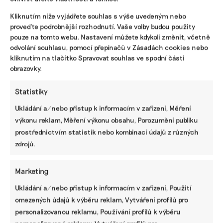
Kliknutím níže vyjádřete souhlas s výše uvedeným nebo
proveďte podrobnější rozhodnutí. Vaše volby budou použity
pouze na tomto webu. Nastavení můžete kdykoli změnit, včetně
odvolání souhlasu, pomocí přepínačů v Zásadách cookies nebo
SDÍLET
kliknutím na tlačítko Spravovat souhlas ve spodní části
obrazovky.
Facebook
X
LinkedIn
Statistiky
Ukládání a/nebo přístup k informacím v zařízení, Měření
PODOBNÉ PŘÍSPĚVKY
výkonu reklam, Měření výkonu obsahu, Porozumění publiku
prostřednictvím statistik nebo kombinací údajů z různých
zdrojů.
Marketing
Ani trend, ani
Komentář:
Nemám moc
povinnost.
Motoristé našli
ráda věci, které
Ukládání a/nebo přístup k informacím v zařízení, Použití
Udržitelnost je
recept na
křičí a jsou
omezených údajů k výběru reklam, Vytváření profilů pro
způsob, jak
vedro.
trendy, říká
řídit firmu do
Úředníkům na
designérka
personalizovanou reklamu, Používání profilů k výběru
budoucna a
MŽP nabídli
nové mrkací