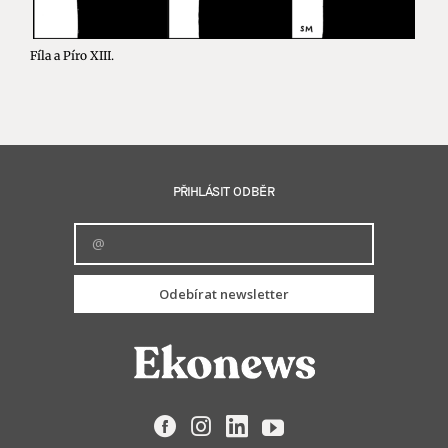
Fíla a Píro XIII.
PŘIHLÁSIT ODBĚR
Odebírat newsletter
Facebook
Instagram
LinkedIn
YouTube