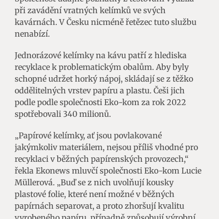
při zavádění vratných kelímků ve svých
kavárnách. V Česku nicméně řetězec tuto službu
nenabízí.
Jednorázové kelímky na kávu patří z hlediska
recyklace k problematickým obalům. Aby byly
schopné udržet horký nápoj, skládají se z těžko
oddělitelných vrstev papíru a plastu. Češi jich
podle podle společnosti Eko-kom za rok 2022
spotřebovali 340 milionů.
„Papírové kelímky, ať jsou povlakované
jakýmkoliv materiálem, nejsou příliš vhodné pro
recyklaci v běžných papírenských provozech,“
řekla Ekonews mluvčí společnosti Eko-kom Lucie
Müllerová. „Buď se z nich uvolňují kousky
plastové folie, které není možné v běžných
papírnách separovat, a proto zhoršují kvalitu
vyrobeného papíru, případně způsobují výrobní