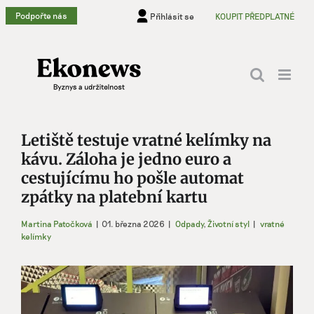
Přeskočit
Podpořte nás
Přihlásit se
KOUPIT PŘEDPLATNÉ
na
obsah
Letiště testuje vratné kelímky na
kávu. Záloha je jedno euro a
cestujícímu ho pošle automat
zpátky na platební kartu
Martina Patočková
|
01. března 2026
|
Odpady
,
Životní styl
|
vratné
kelímky
Zobrazit
větší
obrázek