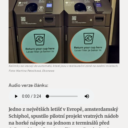
Kelímky se vracejí do automatů, které jsou v restaurační zóně na sedmi místech.
Foto: Martina Patočková, Ekonews
Audio verze článku:
Jedno z největších letišť v Evropě, amsterdamský
Schiphol,
spustilo pilotní projekt vratných nádob
na horké nápoje na jednom z terminálů před