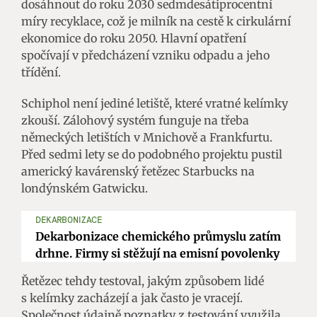
dosáhnout do roku 2030 sedmdesátiprocentní
míry recyklace, což je milník na cestě k cirkulární
ekonomice do roku 2050. Hlavní opatření
spočívají v předcházení vzniku odpadu a jeho
třídění.
Schiphol není jediné letiště, které vratné kelímky
zkouší. Zálohový systém funguje na třeba
německých letištích v Mnichově a Frankfurtu.
Před sedmi lety se do podobného projektu pustil
americký kavárenský řetězec Starbucks na
londýnském Gatwicku.
DEKARBONIZACE
Dekarbonizace chemického průmyslu zatím
drhne. Firmy si stěžují na emisní povolenky
Řetězec tehdy testoval, jakým způsobem lidé
s kelímky zacházejí a jak často je vracejí.
Společnost údajně poznatky z testování využila