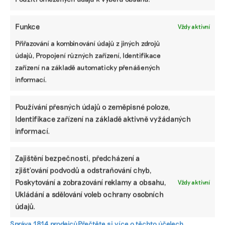
Facebook
X
LinkedIn
Funkce
Vždy aktivní
PODOBNÉ PŘÍSPĚVKY
Přiřazování a kombinování údajů z jiných zdrojů
údajů, Propojení různých zařízení, Identifikace
zařízení na základě automaticky přenášených
informací.
Bez šéfa, bez
Komentář:
Nemám moc
Používání přesných údajů o zeměpisné poloze,
úroků a
Motoristé našli
ráda věci, které
Identifikace zařízení na základě aktivně vyžádaných
ekologicky.
recept na
křičí a jsou
Brněnské
vedro.
trendy, říká
informací.
sociální
Úředníkům na
designérka
družstvo
MŽP nabídli
nové mrkací
ukazuje
led
lanovky na
Zajištění bezpečnosti, předcházení a
ekonomickou
Petřín
zjišťování podvodů a odstraňování chyb,
alternativu v
Poskytování a zobrazování reklamy a obsahu,
praxi
Vždy aktivní
Ukládání a sdělování voleb ochrany osobních
údajů.
Správa 1814 prodejců
Přečtěte si více o těchto účelech