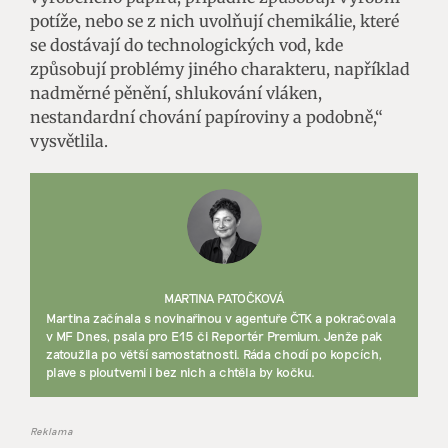
potíže, nebo se z nich uvolňují chemikálie, které
se dostávají do technologických vod, kde
způsobují problémy jiného charakteru, například
nadměrné pěnění, shlukování vláken,
nestandardní chování papíroviny a podobně,“
vysvětlila.
MARTINA PATOČKOVÁ
Martina začínala s novinařinou v agentuře ČTK a pokračovala
v MF Dnes, psala pro E15 či Reportér Premium. Jenže pak
zatoužila po větší samostatnosti. Ráda chodí po kopcích,
plave s ploutvemi i bez nich a chtěla by kočku.
Reklama