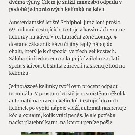
dvěma týdny. Cílem je snížit množství odpadu v
podobě jednorázových kelímků na kávu.
Amsterdamské letiště Schiphol, jímž loni prošlo
69 milionů cestujících, testuje v kavárnách vratné
kelímky na kávu. V restaurační zóně Lounge 4
dostane zákazník kávu či jiný teplý nápoj do
obalu, který je k dispozici ve třech velikostech.
Záloha činí jedno euro a kupující zálohu zaplatí
spolu s kávou. Obsluha zároveň naskenuje kód na
kelímku.
Jednorázové kelímky tvoří osm procent odpadu
terminálu. V prostoru letiště je rozmístěno několik
automatů na vracení kelímků. Cestující do nich
kelímek po vypití nápoje vloží, automat naskenuje
kód a oznámí, kolik vrátí peněz. Je ale potřeba
načíst platební kartu, na kterou peníze pošle.