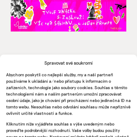
Spravovat své soukromí
Abychom poskytli co nejlepší služby, my a naši partneři
Pomozte udržet důležité
používáme k ukládání a/nebo přístupu k informacím o
zařízeních, technologie jako soubory cookies. Souhlas s těmito
informace dostupné všem.
technologiemi nám a našim partnerům umožní zpracovávat
osobní údaje, jako je chování při procházení nebo jedinečná ID na
tomto webu. Nesouhlas nebo odvolání souhlasu může nepříznivě
Díky vaší podpoře se můžeme pustit do témat,
ovlivnit určité vlastnosti a funkce.
která by jinak nevznikla.
Kliknutím níže vyjádřete souhlas s výše uvedeným nebo
Přispějte na vznik obsahu.
proveďte podrobnější rozhodnutí. Vaše volby budou použity
pouze na tomto webu. Nastavení můžete kdykoli změnit, včetně