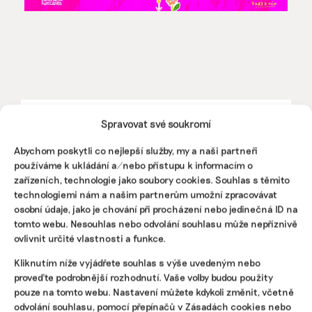
Pomozte udržet důležité
Spravovat své soukromí
informace dostupné všem.
Abychom poskytli co nejlepší služby, my a naši partneři
používáme k ukládání a/nebo přístupu k informacím o
zařízeních, technologie jako soubory cookies. Souhlas s těmito
Díky vaší podpoře se můžeme pustit do témat,
technologiemi nám a našim partnerům umožní zpracovávat
která by jinak nevznikla.
osobní údaje, jako je chování při procházení nebo jedinečná ID na
tomto webu. Nesouhlas nebo odvolání souhlasu může nepříznivě
Přispějte na vznik obsahu.
ovlivnit určité vlastnosti a funkce.
Kliknutím níže vyjádřete souhlas s výše uvedeným nebo
proveďte podrobnější rozhodnutí. Vaše volby budou použity
pouze na tomto webu. Nastavení můžete kdykoli změnit, včetně
odvolání souhlasu, pomocí přepínačů v Zásadách cookies nebo