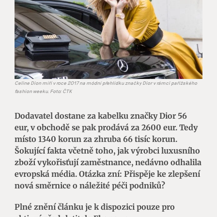
Celine Dion míří v roce 2017 na módní přehlídku značky Dior v rámci pařížského
fashion weeku. Foto: ČTK
Dodavatel dostane za kabelku značky Dior 56
eur, v obchodě se pak prodává za 2600 eur. Tedy
místo 1340 korun za zhruba 66 tisíc korun.
Šokující fakta včetně toho, jak výrobci luxusního
zboží vykořisťují zaměstnance, nedávno odhalila
evropská média. Otázka zní: Přispěje ke zlepšení
nová směrnice o náležité péči podniků?
Plné znění článku je k dispozici pouze pro