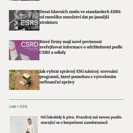
Deset hlavních změn ve standardech ESRS:
od menšího množství dat po jasnější
strukturu
Které firmy mají nově povinnost
zveřejňovat informace o udržitelnosti podle
CSRD a odkdy
Jak vybrat správný ESG nástroj: srovnání
programů, které pomohou s vytvořením
nefinanční zprávy
Lidé v ESG
Od čokolády k pivu. Prazdroj má novou posilu
starající se o bezpečnost zaměstnanců