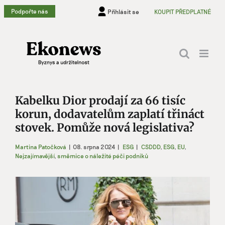
Přeskočit
Podpořte nás
Přihlásit se
KOUPIT PŘEDPLATNÉ
na
obsah
Kabelku Dior prodají za 66 tisíc
korun, dodavatelům zaplatí třináct
stovek. Pomůže nová legislativa?
Martina Patočková
|
08. srpna 2024
|
ESG
|
CSDDD
,
ESG
,
EU
,
Nejzajímavější
,
směrnice o náležité péči podniků
Zobrazit
větší
obrázek