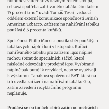
nikotinové alternativy každým rokem stoupá,
celková spotřeba zahřívaného tabáku činí kolem
15 procent trhu,“ uvádí Tomáš Tesař, vedoucí
oddělení externí komunikace společnosti British
American Tobacco. Zařízení na nahřívání tabáku
používá 6,6 procenta kuřáků.
Společnost Philip Morris spustila sběr použitých
tabákových náplní loni v listopadu. Kuřáci
nahřívaného tabáku pro zařízení Iqos náplně
mohou sbírat do speciálních sáčků, které
následně odevzdají v prodejně Iqos. Vysbírané
náplně pak putují k recyklaci, nebo se využívají
k výzkumu. Tabáková společnost BAT, která na
trh uvedla zařízení na nahřívání tabáku Glo,
zatím zavedení recyklačního programu
neplánuje.
Prodává se po tunách, sbírá zatím po metrácích