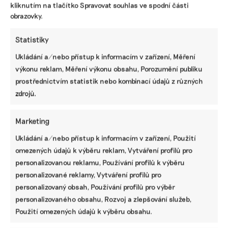
kliknutím na tlačítko Spravovat souhlas ve spodní části
obrazovky.
Statistiky
Ukládání a/nebo přístup k informacím v zařízení, Měření
výkonu reklam, Měření výkonu obsahu, Porozumění publiku
prostřednictvím statistik nebo kombinací údajů z různých
zdrojů.
Pomozte udržet důležité
informace dostupné všem.
Marketing
Ukládání a/nebo přístup k informacím v zařízení, Použití
Díky vaší podpoře se můžeme pustit do témat,
omezených údajů k výběru reklam, Vytváření profilů pro
která by jinak nevznikla.
personalizovanou reklamu, Používání profilů k výběru
personalizované reklamy, Vytváření profilů pro
Přispějte na vznik obsahu.
personalizovaný obsah, Používání profilů pro výběr
personalizovaného obsahu, Rozvoj a zlepšování služeb,
Použití omezených údajů k výběru obsahu.