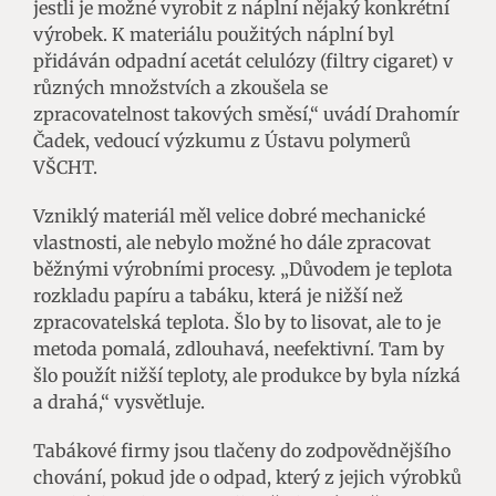
jestli je možné vyrobit z náplní nějaký konkrétní
výrobek. K materiálu použitých náplní byl
přidáván odpadní acetát celulózy (filtry cigaret) v
různých množstvích a zkoušela se
zpracovatelnost takových směsí,“ uvádí Drahomír
Čadek, vedoucí výzkumu z Ústavu polymerů
VŠCHT.
Vzniklý materiál měl velice dobré mechanické
vlastnosti, ale nebylo možné ho dále zpracovat
běžnými výrobními procesy. „Důvodem je teplota
rozkladu papíru a tabáku, která je nižší než
zpracovatelská teplota. Šlo by to lisovat, ale to je
metoda pomalá, zdlouhavá, neefektivní. Tam by
šlo použít nižší teploty, ale produkce by byla nízká
a drahá,“ vysvětluje.
Tabákové firmy jsou tlačeny do zodpovědnějšího
chování, pokud jde o odpad, který z jejich výrobků