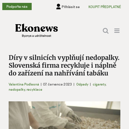
Přeskočit
Podpořte nás
Přihlásit se
KOUPIT PŘEDPLATNÉ
na
obsah
Díry v silnicích vyplňují nedopalky.
Slovenská firma recykluje i náplně
do zařízení na nahřívání tabáku
Valentina Podlesná
|
07. července 2023
|
Odpady
|
cigarety
,
nedopalky
,
recyklace
Zobrazit
větší
obrázek