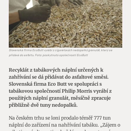
Slovenská firma EcoButt vyrábí z cigaretových nedopalků granulát, který se
přidává do asfaltu. Foto: poskytnuto společností EcoButt
Recyklát z tabákových náplní určených k
zahřívání se dá přidávat do asfaltové směsi.
Slovenská firma Eco Butt ve spolupráci s
tabákovou společností Philip Morris vyrábí z
použitých náplní granulát, měsíčně zpracuje
přibližně dvě tuny nedopalků.
Na českém trhu se loni prodalo téměř 777 tun
náplní do zařízení na nahřívání tabáku. „Zájem o