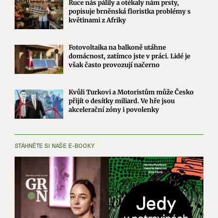
Ruce nás pálily a otékaly nám prsty,
popisuje brněnská floristka problémy s
květinami z Afriky
Fotovoltaika na balkoně utáhne
domácnost, zatímco jste v práci. Lidé je
však často provozují načerno
Kvůli Turkovi a Motoristům může Česko
přijít o desítky miliard. Ve hře jsou
akcelerační zóny i povolenky
STÁHNĚTE SI NAŠE E-BOOKY