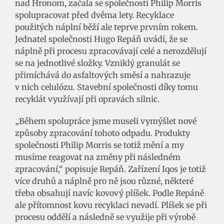
nad Hronom, začala se společností Philip Morris
spolupracovat před dvěma lety. Recyklace
použitých náplní běží ale teprve prvním rokem.
Jednatel společnosti Hugo Repáň uvádí, že se
náplně při procesu zpracovávají celé a nerozdělují
se na jednotlivé složky. Vzniklý granulát se
přimíchává do asfaltových směsí a nahrazuje
v nich celulózu. Stavební společnosti díky tomu
recyklát využívají při opravách silnic.
„Během spolupráce jsme museli vymýšlet nové
způsoby zpracování tohoto odpadu. Produkty
společnosti Philip Morris se totiž mění a my
musíme reagovat na změny při následném
zpracování,“ popisuje Repáň. Zařízení Iqos je totiž
více druhů a náplně pro ně jsou různé, některé
třeba obsahují navíc kovový plíšek. Podle Repáně
ale přítomnost kovu recyklaci nevadí. Plíšek se při
procesu oddělí a následně se využije při výrobě