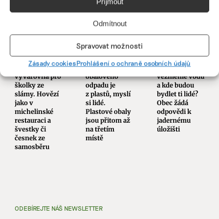
Příjmout
PODOBNÉ PŘÍSPĚVKY
Odmítnout
Spravovat možnosti
Zásady cookies
Prohlášení o ochraně osobních údajů
Zlatá
Většina
Odkud
vývařovna pro
obalového
vezmeme vodu
školky ze
odpadu je
a kde budou
slámy. Hovězí
z plastů, myslí
bydlet ti lidé?
jako v
si lidé.
Obec žádá
michelinské
Plastové obaly
odpovědi k
restauraci a
jsou přitom až
jadernému
švestky či
na třetím
úložišti
česnek ze
místě
samosběru
ODEBÍREJTE NÁŠ NEWSLETTER