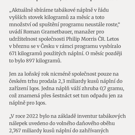
„Aktuálně sbíráme tabákové náplně v řádu
vyšších stovek kilogramů za měsíc a toto
množství od spuštění programu neustále roste,“
uvádí Roman Grametbauer, manažer pro
udržitelnost společnosti Philip Morris ČR. Letos
v březnu se v Česku v rámci programu vysbíralo
671 kilogramů použitých náplní. O měsíc později
to bylo 897 kilogramů.
Jen za loňský rok nicméně společnost pouze na
českém trhu prodala 2,3 miliardy kusů náplní do
zařízení Iqos. Jedna náplň váží zhruba 0,7 gramu,
což znamená přes šestnáct set tun odpadu jen za
náplně pro Iqos.
„V roce 2022 bylo na základě inventur tabákových
nálepek uvedeno do volného daňového oběhu
2,767 miliardy kusů náplní do zahřívaných