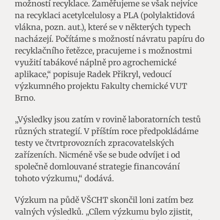
možností recyklace. Zaměřujeme se však nejvíce
na recyklaci acetylcelulosy a PLA (polylaktidová
vlákna, pozn. aut.), které se v některých typech
nacházejí. Počítáme s možností návratu papíru do
recyklačního řetězce, pracujeme i s možnostmi
využití tabákové náplně pro agrochemické
aplikace,“ popisuje Radek Přikryl, vedoucí
výzkumného projektu Fakulty chemické VUT
Brno.
„Výsledky jsou zatím v rovině laboratorních testů
různých strategií. V příštím roce předpokládáme
testy ve čtvrtprovozních zpracovatelských
zařízeních. Nicméně vše se bude odvíjet i od
společně domlouvané strategie financování
tohoto výzkumu,“ dodává.
Výzkum na půdě VŠCHT skončil loni zatím bez
valných výsledků. „Cílem výzkumu bylo zjistit,