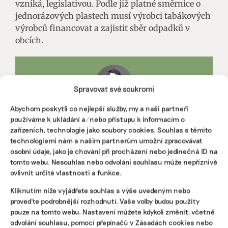
vzniká, legislativou. Podle již platné směrnice o
jednorázových plastech musí výrobci tabákových
výrobců financovat a zajistit sběr odpadků v
obcích.
Spravovat své soukromí
Abychom poskytli co nejlepší služby, my a naši partneři
používáme k ukládání a/nebo přístupu k informacím o
VALENTINA PODLESNÁ
zařízeních, technologie jako soubory cookies. Souhlas s těmito
Valentina vystudovala Univerzitu Karlovu, kde získala
magisterský titul v oboru sociální a kulturní ekologie, předtím
technologiemi nám a našim partnerům umožní zpracovávat
také bakalářský titul v oboru žurnalistiky. Zajímá se o
osobní údaje, jako je chování při procházení nebo jedinečná ID na
komunitní zahrady i výrobu ekologických pracích prášků.
tomto webu. Nesouhlas nebo odvolání souhlasu může nepříznivě
ovlivnit určité vlastnosti a funkce.
Reklama
Kliknutím níže vyjádřete souhlas s výše uvedeným nebo
proveďte podrobnější rozhodnutí. Vaše volby budou použity
pouze na tomto webu. Nastavení můžete kdykoli změnit, včetně
odvolání souhlasu, pomocí přepínačů v Zásadách cookies nebo