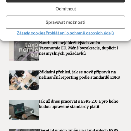
Odmítnout
Spravovat možnosti
Zásady cookies
Prohlášení o ochraně osobních údajů
Návrh pěti nejdůležitějších změn
Taxonomie EU. Méně byrokracie, duplicit i
nesmyslných požadavků
Základní přehled, jak se nově připravit na
nefinanční reporting podle standardů ESRS
Jak už dnes pracovat s ESRS 2.0 a pro koho
budou upravené standardy platit
Deset hlavních změn ve standardech ESRS: