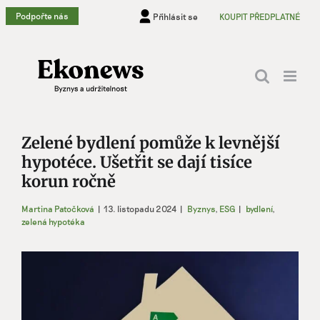
Přeskočit
Podpořte nás
Přihlásit se
KOUPIT PŘEDPLATNÉ
na
obsah
Zelené bydlení pomůže k levnější
hypotéce. Ušetřit se dají tisíce
korun ročně
Martina Patočková
|
13. listopadu 2024
|
Byznys
,
ESG
|
bydlení
,
zelená hypotéka
Zobrazit
větší
obrázek