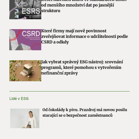
od menšího množství dat po jasnější
strukturu
Které firmy mají nově povinnost
zveřejňovat informace o udržitelnosti podle
CSRD a odkdy
Jak vybrat správný ESG nástroj: srovnání
programů, které pomohou s vytvořením
nefinanční zprávy
Lidé v ESG
Od čokolády k pivu. Prazdroj má novou posilu
starající se o bezpečnost zaměstnanců