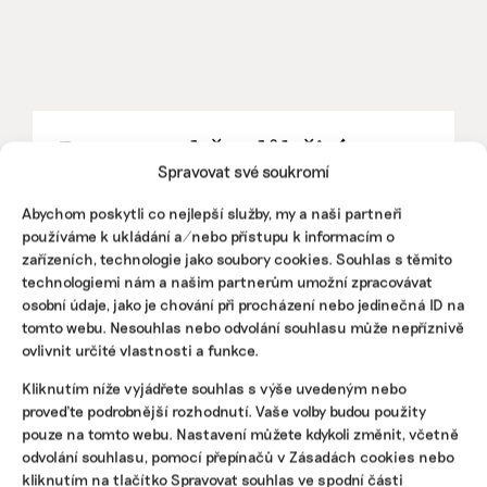
Pomozte udržet důležité
Spravovat své soukromí
informace dostupné všem.
Abychom poskytli co nejlepší služby, my a naši partneři
používáme k ukládání a/nebo přístupu k informacím o
Díky vaší podpoře se můžeme pustit do témat,
zařízeních, technologie jako soubory cookies. Souhlas s těmito
která by jinak nevznikla.
technologiemi nám a našim partnerům umožní zpracovávat
osobní údaje, jako je chování při procházení nebo jedinečná ID na
Přispějte na vznik obsahu.
tomto webu. Nesouhlas nebo odvolání souhlasu může nepříznivě
ovlivnit určité vlastnosti a funkce.
Kliknutím níže vyjádřete souhlas s výše uvedeným nebo
proveďte podrobnější rozhodnutí. Vaše volby budou použity
pouze na tomto webu. Nastavení můžete kdykoli změnit, včetně
odvolání souhlasu, pomocí přepínačů v Zásadách cookies nebo
kliknutím na tlačítko Spravovat souhlas ve spodní části