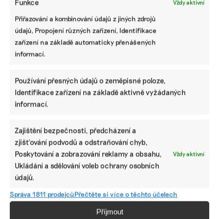
Funkce
Vždy aktivní
Přiřazování a kombinování údajů z jiných zdrojů
údajů, Propojení různých zařízení, Identifikace
Ani trend, ani
Dodali
Dva roky
zařízení na základě automaticky přenášených
povinnost.
uhlíkové
odkladu končí.
Udržitelnost je
kredity
Firmy nad tisíc
informací.
způsob, jak
v předstihu.
zaměstnanců
řídit firmu do
Opětovné
se musí
budoucna a
zalesňování
zajímat, jak
Používání přesných údajů o zeměpisné poloze,
zvyšovat její
Amazonie
reportovat
Identifikace zařízení na základě aktivně vyžádaných
hodnotu, říká
přineslo
podle CSRD
informací.
expertka
Googlu a spol.
první výsledky
Zajištění bezpečnosti, předcházení a
zjišťování podvodů a odstraňování chyb,
Poskytování a zobrazování reklamy a obsahu,
Vždy aktivní
Ukládání a sdělování voleb ochrany osobních
údajů.
Správa 1811 prodejců
Přečtěte si více o těchto účelech
Příjmout