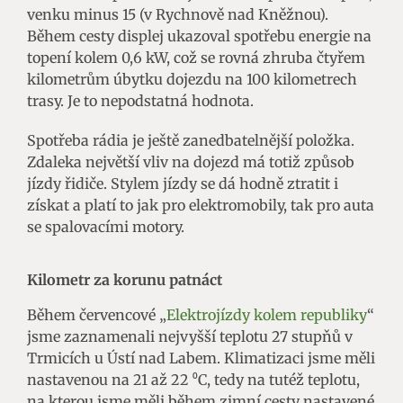
venku minus 15 (v Rychnově nad Kněžnou).
Během cesty displej ukazoval spotřebu energie na
topení kolem 0,6 kW, což se rovná zhruba čtyřem
kilometrům úbytku dojezdu na 100 kilometrech
trasy. Je to nepodstatná hodnota.
Spotřeba rádia je ještě zanedbatelnější položka.
Zdaleka největší vliv na dojezd má totiž způsob
jízdy řidiče. Stylem jízdy se dá hodně ztratit i
získat a platí to jak pro elektromobily, tak pro auta
se spalovacími motory.
Kilometr za korunu patnáct
Během červencové „
Elektrojízdy kolem republiky
“
jsme zaznamenali nejvyšší teplotu 27 stupňů v
Trmicích u Ústí nad Labem. Klimatizaci jsme měli
nastavenou na 21 až 22 ⁰C, tedy na tutéž teplotu,
na kterou jsme měli během zimní cesty nastavené