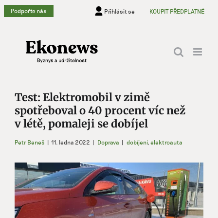
Přeskočit
Podpořte nás
Přihlásit se
KOUPIT PŘEDPLATNÉ
na
obsah
Test: Elektromobil v zimě
spotřeboval o 40 procent víc než
v létě, pomaleji se dobíjel
Petr Beneš
|
11. ledna 2022
|
Doprava
|
dobíjení
,
elektroauta
Zobrazit
větší
obrázek