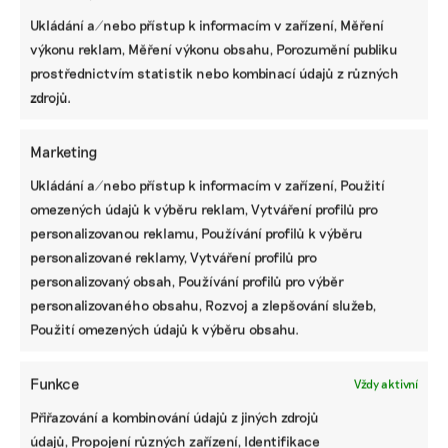
Ukládání a/nebo přístup k informacím v zařízení, Měření
Pomozte udržet důležité
výkonu reklam, Měření výkonu obsahu, Porozumění publiku
informace dostupné všem.
prostřednictvím statistik nebo kombinací údajů z různých
zdrojů.
Díky vaší podpoře se můžeme pustit do témat,
která by jinak nevznikla.
Marketing
Přispějte na vznik obsahu.
Ukládání a/nebo přístup k informacím v zařízení, Použití
omezených údajů k výběru reklam, Vytváření profilů pro
personalizovanou reklamu, Používání profilů k výběru
personalizované reklamy, Vytváření profilů pro
personalizovaný obsah, Používání profilů pro výběr
personalizovaného obsahu, Rozvoj a zlepšování služeb,
Použití omezených údajů k výběru obsahu.
Funkce
Vždy aktivní
Přiřazování a kombinování údajů z jiných zdrojů
údajů, Propojení různých zařízení, Identifikace