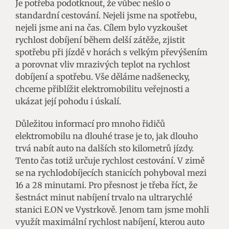
Je potřeba podotknout, že vůbec nešlo o
standardní cestování. Nejeli jsme na spotřebu,
nejeli jsme ani na čas. Cílem bylo vyzkoušet
rychlost dobíjení během delší zátěže, zjistit
spotřebu při jízdě v horách s velkým převýšením
a porovnat vliv mrazivých teplot na rychlost
dobíjení a spotřebu. Vše děláme nadšenecky,
chceme přiblížit elektromobilitu veřejnosti a
ukázat její pohodu i úskalí.
Důležitou informací pro mnoho řidičů
elektromobilu na dlouhé trase je to, jak dlouho
trvá nabít auto na dalších sto kilometrů jízdy.
Tento čas totiž určuje rychlost cestování. V zimě
se na rychlodobíjecích stanicích pohyboval mezi
16 a 28 minutami. Pro přesnost je třeba říct, že
šestnáct minut nabíjení trvalo na ultrarychlé
stanici E.ON ve Vystrkově. Jenom tam jsme mohli
využít maximální rychlost nabíjení, kterou auto