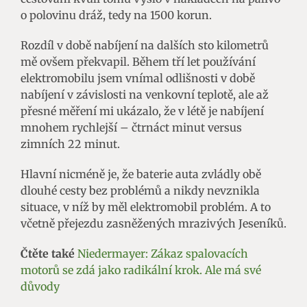
o polovinu dráž, tedy na 1500 korun.
Rozdíl v době nabíjení na dalších sto kilometrů
mě ovšem překvapil. Během tří let používání
elektromobilu jsem vnímal odlišnosti v době
nabíjení v závislosti na venkovní teplotě, ale až
přesné měření mi ukázalo, že v létě je nabíjení
mnohem rychlejší – čtrnáct minut versus
zimních 22 minut.
Hlavní nicméně je, že baterie auta zvládly obě
dlouhé cesty bez problémů a nikdy nevznikla
situace, v níž by měl elektromobil problém. A to
včetně přejezdu zasněžených mrazivých Jeseníků.
Čtěte také
Niedermayer: Zákaz spalovacích
motorů se zdá jako radikální krok. Ale má své
důvody