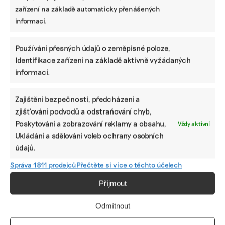
zařízení na základě automaticky přenášených
informací.
Používání přesných údajů o zeměpisné poloze,
Identifikace zařízení na základě aktivně vyžádaných
informací.
SDÍLET
Zajištění bezpečnosti, předcházení a
Facebook
X
LinkedIn
zjišťování podvodů a odstraňování chyb,
Poskytování a zobrazování reklamy a obsahu,
Vždy aktivní
Ukládání a sdělování voleb ochrany osobních
údajů.
PODOBNÉ PŘÍSPĚVKY
Správa 1811 prodejců
Přečtěte si více o těchto účelech
Příjmout
Odmítnout
Nemám moc
Žlutá maska
Ve výstavbě
ráda věci, které
tramvaje
hubů pro