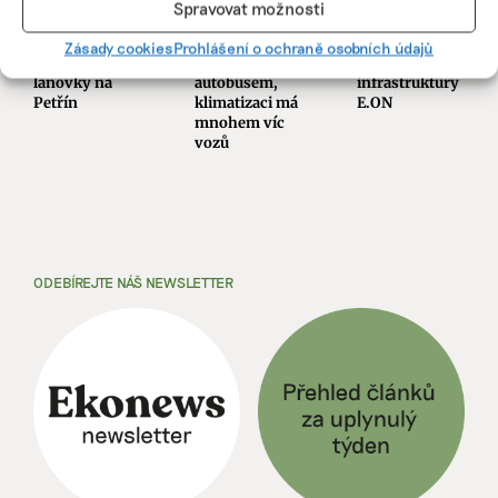
křičí a jsou
chrání před
elektroauta
Spravovat možnosti
trendy, říká
vedrem.
nemůžeme
designérka
Přesto je lepší
zpomalit, říká
Zásady cookies
Prohlášení o ochraně osobních údajů
nové mrkací
jezdit
šéfka dobíjecí
lanovky na
autobusem,
infrastruktury
Petřín
klimatizaci má
E.ON
mnohem víc
vozů
ODEBÍREJTE NÁŠ NEWSLETTER