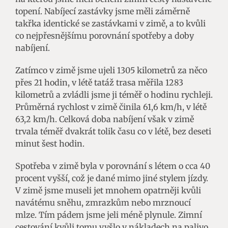
topení. Nabíjecí zastávky jsme měli záměrně
takřka identické se zastávkami v zimě, a to kvůli
co nejpřesnějšímu porovnání spotřeby a doby
nabíjení.
Zatímco v zimě jsme ujeli 1305 kilometrů za něco
přes 21 hodin, v létě tatáž trasa měřila 1283
kilometrů a zvládli jsme ji téměř o hodinu rychleji.
Průměrná rychlost v zimě činila 61,6 km/h, v létě
63,2 km/h. Celková doba nabíjení však v zimě
trvala téměř dvakrát tolik času co v létě, bez deseti
minut šest hodin.
Spotřeba v zimě byla v porovnání s létem o cca 40
procent vyšší, což je dané mimo jiné stylem jízdy.
V zimě jsme museli jet mnohem opatrněji kvůli
navátému sněhu, zmrazkům nebo mrznoucí
mlze. Tím pádem jsme jeli méně plynule. Zimní
cestování kvůli tomu vyšlo v nákladech na palivo