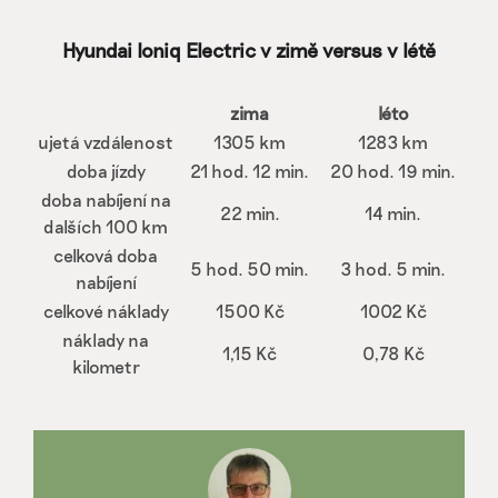
Hyundai Ioniq Electric v zimě versus v létě
zima
léto
ujetá vzdálenost
1305 km
1283 km
doba jízdy
21 hod. 12 min.
20 hod. 19 min.
doba nabíjení na
22 min.
14 min.
dalších 100 km
celková doba
5 hod. 50 min.
3 hod. 5 min.
nabíjení
celkové náklady
1500 Kč
1002 Kč
náklady na
1,15 Kč
0,78 Kč
kilometr