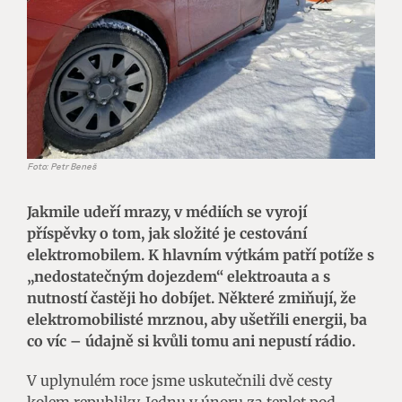
Foto: Petr Beneš
Jakmile udeří mrazy, v médiích se vyrojí
příspěvky o tom, jak složité je cestování
elektromobilem. K hlavním výtkám patří potíže s
„nedostatečným dojezdem“ elektroauta a s
nutností častěji ho dobíjet. Některé zmiňují, že
elektromobilisté mrznou, aby ušetřili energii, ba
co víc – údajně si kvůli tomu ani nepustí rádio.
V uplynulém roce jsme uskutečnili dvě cesty