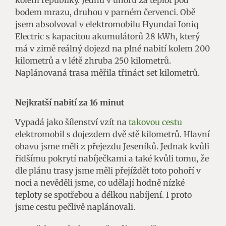
kolem republiky. Jednu v únoru za teplot pod
bodem mrazu, druhou v parném červenci. Obě
jsem absolvoval v elektromobilu Hyundai Ioniq
Electric s kapacitou akumulátorů 28 kWh, který
má v zimě reálný dojezd na plné nabití kolem 200
kilometrů a v létě zhruba 250 kilometrů.
Naplánovaná trasa měřila třináct set kilometrů.
Nejkratší nabití za 16 minut
Vypadá jako šílenství vzít na
takovou cestu
elektromobil s dojezdem dvě stě kilometrů. Hlavní
obavu jsme měli z přejezdu Jeseníků. Jednak kvůli
řidšímu pokrytí nabíječkami a také kvůli tomu, že
dle plánu trasy jsme měli přejíždět toto pohoří v
noci a nevěděli jsme, co udělají hodně nízké
teploty se spotřebou a délkou nabíjení. I proto
jsme cestu pečlivě naplánovali.