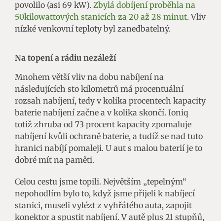
povolilo (asi 69 kW).
Zbylá dobíjení proběhla na
50kilowattových stanicích za 20 až 28 minut
. Vliv
nízké venkovní teploty byl zanedbatelný.
Na topení a rádiu nezáleží
Mnohem větší vliv na dobu nabíjení na
následujících sto kilometrů má procentuální
rozsah nabíjení, tedy v kolika procentech kapacity
baterie nabíjení začne a v kolika skončí. Ioniq
totiž zhruba od 73 procent kapacity zpomaluje
nabíjení kvůli ochraně baterie, a tudíž se nad tuto
hranici nabíjí pomaleji. U aut s malou baterií je to
dobré mít na paměti.
Celou cestu jsme topili. Největším „tepelným“
nepohodlím bylo to, když jsme přijeli k nabíjecí
stanici, museli vylézt z vyhřátého auta, zapojit
konektor a spustit nabíjení. V autě plus 21 stupňů,