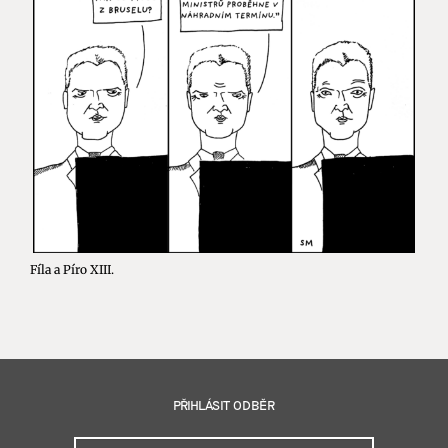
Fíla a Píro XIII.
PŘIHLÁSIT ODBĚR