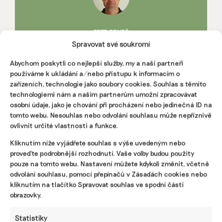
PETR BENEŠ
Petr Beneš má rád přírodu a nové technologie. Mezi
Spravovat své soukromí
udržitelnost, na kterou klade důraz, řadí i elektromobilitu.
Svoje praktické zkušenosti s používáním elektromobilu rád
Abychom poskytli co nejlepší služby, my a naši partneři
sdílí s ostatními. Přispívá také na web www.autonabijecka.cz.
používáme k ukládání a/nebo přístupu k informacím o
zařízeních, technologie jako soubory cookies. Souhlas s těmito
technologiemi nám a našim partnerům umožní zpracovávat
Reklama
osobní údaje, jako je chování při procházení nebo jedinečná ID na
tomto webu. Nesouhlas nebo odvolání souhlasu může nepříznivě
ovlivnit určité vlastnosti a funkce.
Kliknutím níže vyjádřete souhlas s výše uvedeným nebo
proveďte podrobnější rozhodnutí. Vaše volby budou použity
pouze na tomto webu. Nastavení můžete kdykoli změnit, včetně
odvolání souhlasu, pomocí přepínačů v Zásadách cookies nebo
kliknutím na tlačítko Spravovat souhlas ve spodní části
obrazovky.
Statistiky