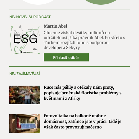
NEJNOVĚJŠÍ PODCAST
Martin Abel
Chceme získat desítky milionů na
udržitelnost, říká právník Abel. Po střetu s
Turkem rozjíždí fond s podporou
developera Sekyry
Přihlásit odběr
NEJZAJÍMAVĚJŠÍ
Ruce nás pálily a otékaly nám prsty,
popisuje brněnská floristka problémy s
květinami z Afriky
Fotovoltaika na balkoně utáhne
domácnost, zatímco jste v práci. Lidé je
však často provozují načerno