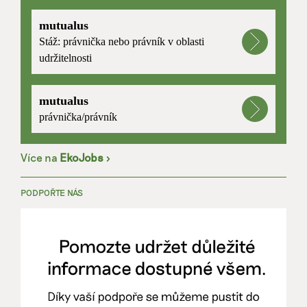
mutualus
Stáž: právnička nebo právník v oblasti
udržitelnosti
mutualus
právnička/právník
Více na
EkoJobs
>
PODPOŘTE NÁS