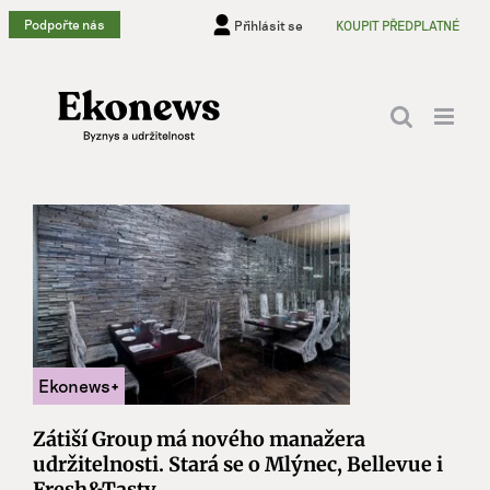
Přeskočit
Podpořte nás
Přihlásit se
KOUPIT PŘEDPLATNÉ
na
obsah
Zátiší Group má nového manažera
udržitelnosti. Stará se o Mlýnec, Bellevue i
Fresh&Tasty