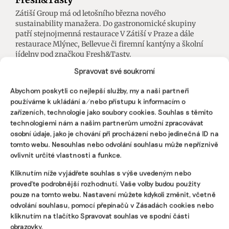
Zátiší Group má od letošního března nového
sustainability manažera. Do gastronomické skupiny
patří stejnojmenná restaurace V Zátiší v Praze a dále
restaurace Mlýnec, Bellevue či firemní kantýny a školní
jídelny pod značkou Fresh&Tasty.
Spravovat své soukromí
Martina Patočková
|
02. května 2025
|
ESG
,
Lidé v ESG
|
manažer
udržitelnosti
,
Zátiší Group
Abychom poskytli co nejlepší služby, my a naši partneři
používáme k ukládání a/nebo přístupu k informacím o
zařízeních, technologie jako soubory cookies. Souhlas s těmito
technologiemi nám a našim partnerům umožní zpracovávat
osobní údaje, jako je chování při procházení nebo jedinečná ID na
tomto webu. Nesouhlas nebo odvolání souhlasu může nepříznivě
ovlivnit určité vlastnosti a funkce.
Kliknutím níže vyjádřete souhlas s výše uvedeným nebo
proveďte podrobnější rozhodnutí. Vaše volby budou použity
pouze na tomto webu. Nastavení můžete kdykoli změnit, včetně
odvolání souhlasu, pomocí přepínačů v Zásadách cookies nebo
kliknutím na tlačítko Spravovat souhlas ve spodní části
obrazovky.