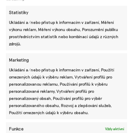
Statistiky
Ukládání a/nebo přístup k informacím v zařízení, Měření
výkonu reklam, Měření výkonu obsahu, Porozumění publiku
Návrh pěti nejdůležitějších změn
prostřednictvím statistik nebo kombinací údajů z různých
Taxonomie EU. Méně byrokracie, duplicit i
nesmyslných požadavků
zdrojů.
Marketing
Základní přehled, jak se nově připravit na
nefinanční reporting podle standardů ESRS
Ukládání a/nebo přístup k informacím v zařízení, Použití
omezených údajů k výběru reklam, Vytváření profilů pro
personalizovanou reklamu, Používání profilů k výběru
personalizované reklamy, Vytváření profilů pro
Jak už dnes pracovat s ESRS 2.0 a pro koho
budou upravené standardy platit
personalizovaný obsah, Používání profilů pro výběr
personalizovaného obsahu, Rozvoj a zlepšování služeb,
Použití omezených údajů k výběru obsahu.
Deset hlavních změn ve standardech ESRS:
od menšího množství dat po jasnější
Funkce
Vždy aktivní
strukturu