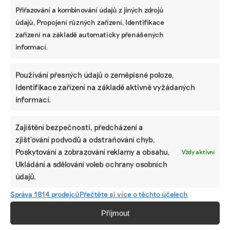
Přiřazování a kombinování údajů z jiných zdrojů
údajů, Propojení různých zařízení, Identifikace
Které firmy mají nově povinnost
zařízení na základě automaticky přenášených
zveřejňovat informace o udržitelnosti podle
informací.
CSRD a odkdy
Používání přesných údajů o zeměpisné poloze,
Jak vybrat správný ESG nástroj: srovnání
Identifikace zařízení na základě aktivně vyžádaných
programů, které pomohou s vytvořením
informací.
nefinanční zprávy
Zajištění bezpečnosti, předcházení a
zjišťování podvodů a odstraňování chyb,
Lidé v ESG
Poskytování a zobrazování reklamy a obsahu,
Vždy aktivní
Od čokolády k pivu. Prazdroj má novou posilu
Ukládání a sdělování voleb ochrany osobních
starající se o bezpečnost zaměstnanců
údajů.
Správa 1814 prodejců
Přečtěte si více o těchto účelech
Příjmout