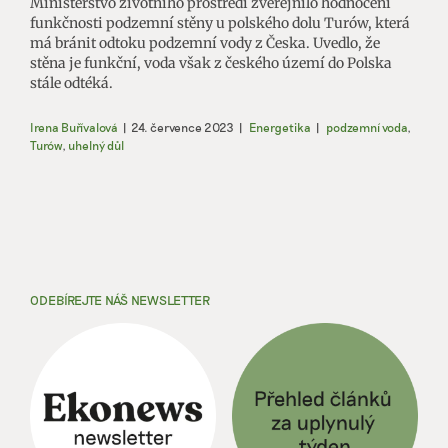
Ministerstvo životního prostředí zveřejnilo hodnocení
funkčnosti podzemní stěny u polského dolu Turów, která
má bránit odtoku podzemní vody z Česka. Uvedlo, že
stěna je funkční, voda však z českého území do Polska
stále odtéká.
Irena Buřívalová
|
24. července 2023
|
Energetika
|
podzemní voda
,
Turów
,
uhelný důl
ODEBÍREJTE NÁŠ NEWSLETTER