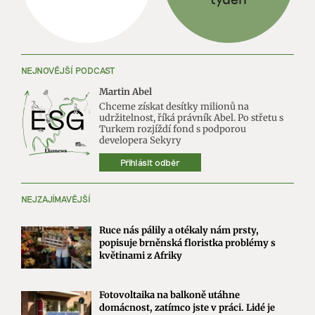
NEJNOVĚJŠÍ PODCAST
Martin Abel
Chceme získat desítky milionů na
udržitelnost, říká právník Abel. Po střetu s
Turkem rozjíždí fond s podporou
developera Sekyry
Přihlásit odběr
NEJZAJÍMAVĚJŠÍ
Ruce nás pálily a otékaly nám prsty,
popisuje brněnská floristka problémy s
květinami z Afriky
Fotovoltaika na balkoně utáhne
domácnost, zatímco jste v práci. Lidé je