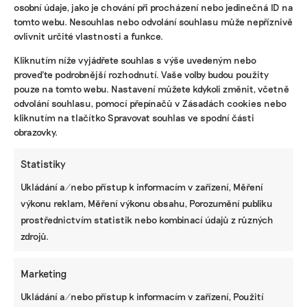
osobní údaje, jako je chování při procházení nebo jedinečná ID na
tomto webu. Nesouhlas nebo odvolání souhlasu může nepříznivě
ovlivnit určité vlastnosti a funkce.
KOMERČNÍ SDĚLENÍ
Kliknutím níže vyjádřete souhlas s výše uvedeným nebo
Udržitelnost, umění i komunitní sdílení.
proveďte podrobnější rozhodnutí. Vaše volby budou použity
Festival Týká se to také tebe v Uherském
pouze na tomto webu. Nastavení můžete kdykoli změnit, včetně
Hradišti startuje tento týden
odvolání souhlasu, pomocí přepínačů v Zásadách cookies nebo
kliknutím na tlačítko Spravovat souhlas ve spodní části
obrazovky.
BRANDNEWS
Statistiky
Ani trend, ani povinnost. Udržitelnost je
Ukládání a/nebo přístup k informacím v zařízení, Měření
způsob, jak řídit firmu do budoucna a zvyšovat
její hodnotu, říká expertka
výkonu reklam, Měření výkonu obsahu, Porozumění publiku
prostřednictvím statistik nebo kombinací údajů z různých
zdrojů.
ZJEDNODUŠTE SI ŽIVOT S ESG
Marketing
Ukládání a/nebo přístup k informacím v zařízení, Použití