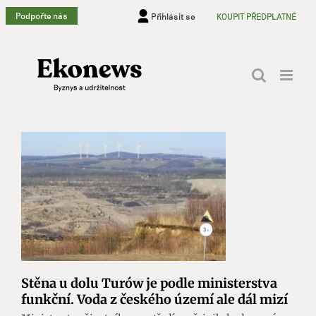
Přeskočit
Podpořte nás
Přihlásit se
KOUPIT PŘEDPLATNÉ
na
obsah
Stěna u dolu Turów je podle ministerstva
funkční. Voda z českého území ale dál mizí