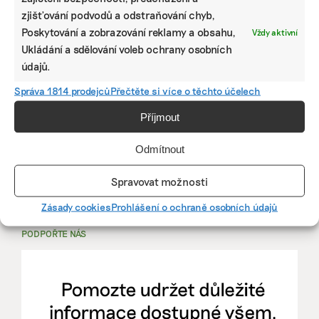
zjišťování podvodů a odstraňování chyb,
PRÁCE, KTERÁ ZLEPŠÍ SVĚT
Poskytování a zobrazování reklamy a obsahu,
Vždy aktivní
Ukládání a sdělování voleb ochrany osobních
mutualus
údajů.
Stáž: právnička nebo právník v oblasti
Správa 1814 prodejců
Přečtěte si více o těchto účelech
udržitelnosti
Příjmout
mutualus
Odmítnout
právnička/právník
Spravovat možnosti
Více na
EkoJobs
>
Zásady cookies
Prohlášení o ochraně osobních údajů
PODPOŘTE NÁS