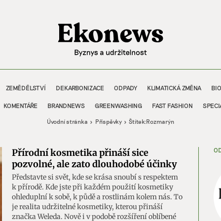
ZEMĚDĚLSTVÍ
DEKARBONIZACE
ODPADY
KLIMATICKÁ ZMĚNA
BI
KOMENTÁŘE
BRANDNEWS
GREENWASHING
FAST FASHION
SPECI
Úvodní stránka
Příspěvky
Štítek:
Rozmarýn
OD
Přírodní kosmetika přináší sice
pozvolné, ale zato dlouhodobé účinky
Představte si svět, kde se krása snoubí s respektem
k přírodě. Kde jste při každém použití kosmetiky
ohleduplní k sobě, k půdě a rostlinám kolem nás. To
je realita udržitelné kosmetiky, kterou přináší
značka Weleda. Nově i v podobě rozšíření oblíbené