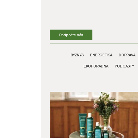
Přeskočit
na
obsah
Podpořte nás
BYZNYS
ENERGETIKA
DOPRAVA
EKOPORADNA
PODCASTY