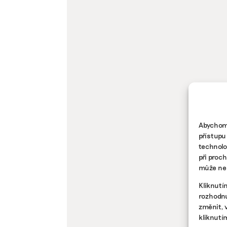
Abychom 
přístupu
technolo
při proc
může nep
Kliknutí
rozhodnu
změnit, 
kliknutí