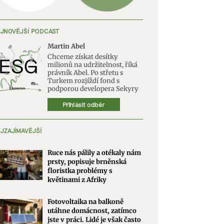
JNOVĚJŠÍ PODCAST
Martin Abel
Chceme získat desítky
milionů na udržitelnost, říká
právník Abel. Po střetu s
Turkem rozjíždí fond s
podporou developera Sekyry
Přihlásit odběr
JZAJÍMAVĚJŠÍ
Ruce nás pálily a otékaly nám
prsty, popisuje brněnská
floristka problémy s
květinami z Afriky
Fotovoltaika na balkoně
utáhne domácnost, zatímco
jste v práci. Lidé je však často