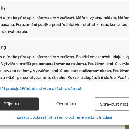
tiky
í a/nebo přístup k informacím v zařízení, Měření výkonu reklam, Měřen
 obsahu, Porozumění publiku prostřednictvím statistik nebo kombinací
 různých zdrojů.
ing
í a/nebo přístup k informacím v zařízení, Použití omezených údajů k v
 Vytváření profilů pro personalizovanou reklamu, Používání profilů k vý
lizované reklamy, Vytváření profilů pro personalizovaný obsah, Používán
 pro výběr personalizovaného obsahu, Rozvoj a zlepšování služeb, Použit
ých údajů k výběru obsahu.
PR
811 prodejců
Přečtěte si více o těchto účelech
e
Vžd
Příjmout
Odmítnout
Spravovat mož
vání a kombinování údajů z jiných zdrojů údajů, Propojení různých
í, Identifikace zařízení na základě automaticky přenášených
Zásady cookies
Prohlášení o ochraně osobních údajů
cí.