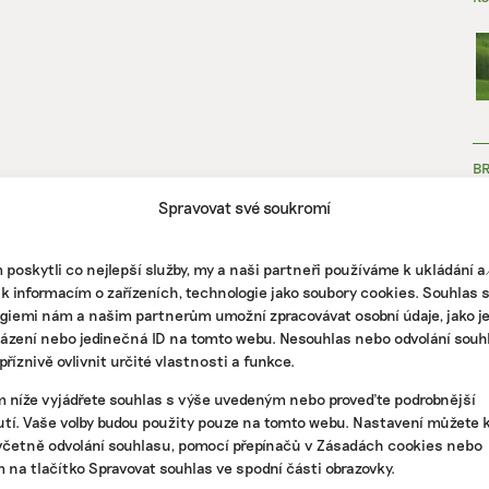
B
Spravovat své soukromí
poskytli co nejlepší služby, my a naši partneři používáme k ukládání 
 k informacím o zařízeních, technologie jako soubory cookies. Souhlas 
giemi nám a našim partnerům umožní zpracovávat osobní údaje, jako j
házení nebo jedinečná ID na tomto webu. Nesouhlas nebo odvolání souh
ZJ
říznivě ovlivnit určité vlastnosti a funkce.
m níže vyjádřete souhlas s výše uvedeným nebo proveďte podrobnější
tí. Vaše volby budou použity pouze na tomto webu. Nastavení můžete k
včetně odvolání souhlasu, pomocí přepínačů v Zásadách cookies nebo
m na tlačítko Spravovat souhlas ve spodní části obrazovky.