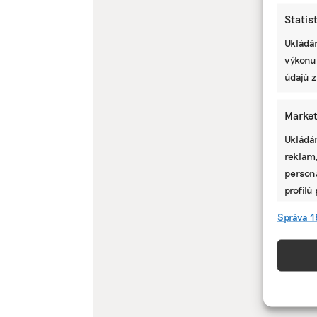
Statis
Ukládán
výkonu
údajů z
Market
Ukládán
reklam,
persona
profilů
omezen
Správa 1
Funkc
Přiřazo
zařízen
informa