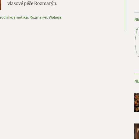
vlasové péče Rozmarýn.
írodní kosmetika
,
Rozmarýn
,
Weleda
NE
NE