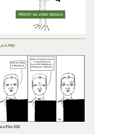
LA A PÍRO
a a Píro XIII.