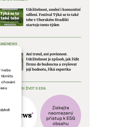
Udržitelnost, umění i komunitní
sdílení. Festival Týká se to také
tebe v Uherském Hradišti
startuje tento týden
RANDNEWS
Ani trend, ani povinnost.
Udržitelnost je způsob, jak řídit
firmu do budoucna a zvyšovat
a/nebo
její hodnotu, říká expertka
s těmito
e chování
lasu
EDNODUŠTE SI ŽIVOT S ESG
dykoli