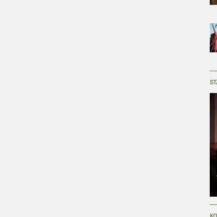
ST
KO