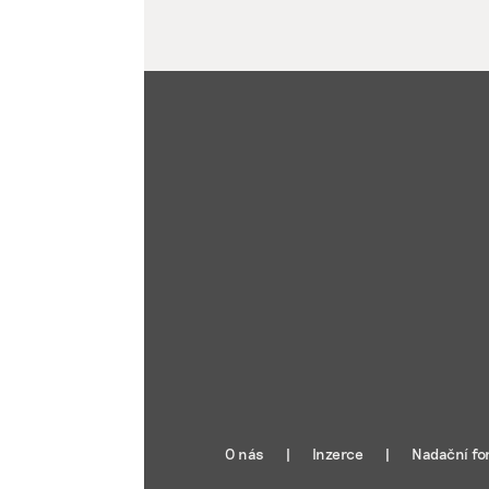
O nás
Inzerce
Nadační fo