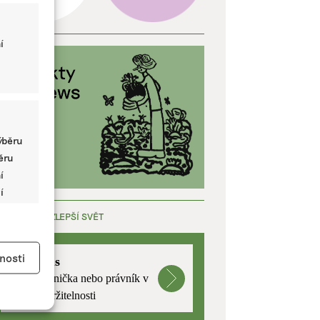
í
ýběru
běru
í
í
ÁCE, KTERÁ ZLEPŠÍ SVĚT
y aktivní
nosti
mutualus
Stáž: právnička nebo právník v
oblasti udržitelnosti