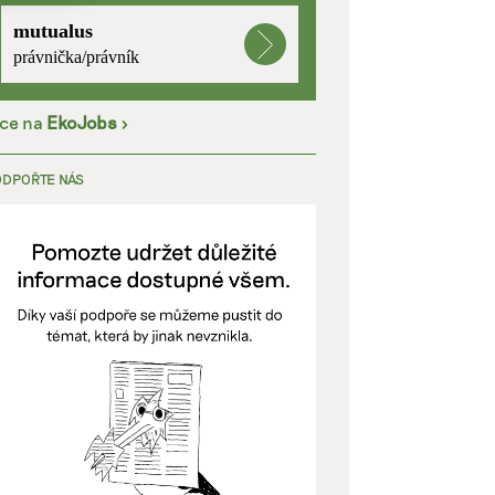
mutualus
kladě
právnička/právník
íce na
EkoJobs
>
y aktivní
ODPOŘTE NÁS