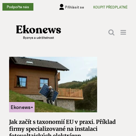
Přeskočit
Podpořte nás
Přihlásit se
KOUPIT PŘEDPLATNÉ
na
obsah
Jak začít s taxonomií EU v praxi. Příklad
firmy specializované na instalaci
fotovoltaických elektráren