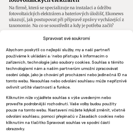
Na firmě, která se specializuje na instalaci a údržbu
fotovoltaických elektráren a bateriových úložišť, Ekonews
ukazují, jak postupovat při přípravě zprávy vycházející z
taxonomie. Na co se soustředit a kdy je potřeba začít?
Spravovat své soukromí
Pavlína Al-Madhagi
|
31. ledna 2025
|
Energetika
,
ESG
|
praxe
,
příklad
,
taxonomie
Abychom poskytli co nejlepší služby, my a naši partneři
používáme k ukládání a/nebo přístupu k informacím o
zařízeních, technologie jako soubory cookies. Souhlas s těmito
technologiemi nám a našim partnerům umožní zpracovávat
osobní údaje, jako je chování při procházení nebo jedinečná ID na
tomto webu. Nesouhlas nebo odvolání souhlasu může nepříznivě
ovlivnit určité vlastnosti a funkce.
Kliknutím níže vyjádřete souhlas s výše uvedeným nebo
proveďte podrobnější rozhodnutí. Vaše volby budou použity
pouze na tomto webu. Nastavení můžete kdykoli změnit, včetně
odvolání souhlasu, pomocí přepínačů v Zásadách cookies nebo
kliknutím na tlačítko Spravovat souhlas ve spodní části
obrazovky.