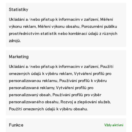
Statistiky
Ukládání a/nebo přístup k informacím v zařízení, Měření
výkonu reklam, Měření výkonu obsahu, Porozumění publiku
Návrh pěti nejdůležitějších změn
Taxonomie EU. Méně byrokracie, duplicit i
prostřednictvím statistik nebo kombinací údajů z různých
nesmyslných požadavků
zdrojů.
Základní přehled, jak se nově připravit na
Marketing
nefinanční reporting podle standardů ESRS
Ukládání a/nebo přístup k informacím v zařízení, Použití
omezených údajů k výběru reklam, Vytváření profilů pro
personalizovanou reklamu, Používání profilů k výběru
Jak už dnes pracovat s ESRS 2.0 a pro koho
personalizované reklamy, Vytváření profilů pro
budou upravené standardy platit
personalizovaný obsah, Používání profilů pro výběr
personalizovaného obsahu, Rozvoj a zlepšování služeb,
Použití omezených údajů k výběru obsahu.
Deset hlavních změn ve standardech ESRS:
od menšího množství dat po jasnější
Funkce
Vždy aktivní
strukturu