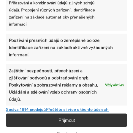
Přiřazování a kombinování údajů z jiných zdrojů
údajů, Propojení různých zařízení, Identifikace
Které firmy mají nově povinnost
zařízení na základě automaticky přenášených
zveřejňovat informace o udržitelnosti podle
CSRD a odkdy
informací.
Používání přesných údajů o zeměpisné poloze,
Jak vybrat správný ESG nástroj: srovnání
Identifikace zařízení na základě aktivně vyžádaných
programů, které pomohou s vytvořením
nefinanční zprávy
informací.
Zajištění bezpečnosti, předcházení a
zjišťování podvodů a odstraňování chyb,
Lidé v ESG
Poskytování a zobrazování reklamy a obsahu,
Vždy aktivní
Od čokolády k pivu. Prazdroj má novou posilu
Ukládání a sdělování voleb ochrany osobních
starající se o bezpečnost zaměstnanců
údajů.
Správa 1814 prodejců
Přečtěte si více o těchto účelech
Příjmout