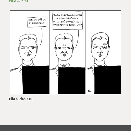
FÍLA A PÍRO
Fíla a Píro XIII.