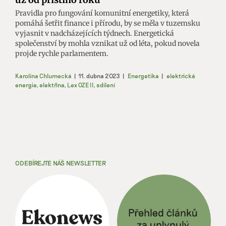
Pravidla pro fungování komunitní energetiky, která
pomáhá šetřit finance i přírodu, by se měla v tuzemsku
vyjasnit v nadcházejících týdnech. Energetická
společenství by mohla vznikat už od léta, pokud novela
projde rychle parlamentem.
Karolína Chlumecká
|
11. dubna 2023
|
Energetika
|
elektrická
energie
,
elektřina
,
Lex OZE II
,
sdílení
ODEBÍREJTE NÁŠ NEWSLETTER