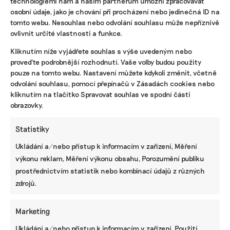
technologiemi nám a našim partnerům umožní zpracovávat
osobní údaje, jako je chování při procházení nebo jedinečná ID na
tomto webu. Nesouhlas nebo odvolání souhlasu může nepříznivě
ovlivnit určité vlastnosti a funkce.
KOMERČNÍ SDĚLENÍ
Kliknutím níže vyjádřete souhlas s výše uvedeným nebo
proveďte podrobnější rozhodnutí. Vaše volby budou použity
Udržitelnost, umění i komunitní sdílení.
pouze na tomto webu. Nastavení můžete kdykoli změnit, včetně
Festival Týká se to také tebe v Uherském
Hradišti startuje tento týden
odvolání souhlasu, pomocí přepínačů v Zásadách cookies nebo
kliknutím na tlačítko Spravovat souhlas ve spodní části
obrazovky.
BRANDNEWS
Statistiky
Ani trend, ani povinnost. Udržitelnost je
Ukládání a/nebo přístup k informacím v zařízení, Měření
způsob, jak řídit firmu do budoucna a zvyšovat
výkonu reklam, Měření výkonu obsahu, Porozumění publiku
její hodnotu, říká expertka
prostřednictvím statistik nebo kombinací údajů z různých
zdrojů.
ZJEDNODUŠTE SI ŽIVOT S ESG
Marketing
Ukládání a/nebo přístup k informacím v zařízení, Použití