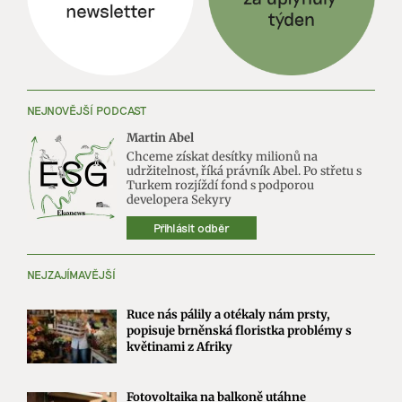
NEJNOVĚJŠÍ PODCAST
Martin Abel
Chceme získat desítky milionů na
udržitelnost, říká právník Abel. Po střetu s
Turkem rozjíždí fond s podporou
developera Sekyry
Přihlásit odběr
NEJZAJÍMAVĚJŠÍ
Ruce nás pálily a otékaly nám prsty,
popisuje brněnská floristka problémy s
květinami z Afriky
Fotovoltaika na balkoně utáhne