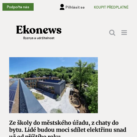
Přeskočit
Podpořte nás
Přihlásit se
KOUPIT PŘEDPLATNÉ
na
obsah
Ze školy do městského úřadu, z chaty do
bytu. Lidé budou moci sdílet elektřinu snad
už od příštího roku