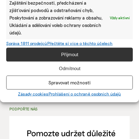
Zajištění bezpečnosti, předcházení a
zjišťování podvodů a odstraňování chyb,
PRÁCE, KTERÁ ZLEPŠÍ SVĚT
Poskytování a zobrazování reklamy a obsahu,
Vždy aktivní
Ukládání a sdělování voleb ochrany osobních
údajů.
mutualus
Stáž: právnička nebo právník v oblasti
Správa 1811 prodejců
Přečtěte si více o těchto účelech
udržitelnosti
Příjmout
mutualus
Odmítnout
právnička/právník
Spravovat možnosti
Více na
EkoJobs
>
Zásady cookies
Prohlášení o ochraně osobních údajů
PODPOŘTE NÁS