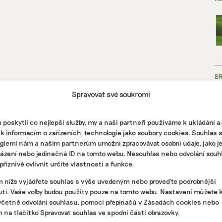
B
Spravovat své soukromí
poskytli co nejlepší služby, my a naši partneři používáme k ukládání 
 k informacím o zařízeních, technologie jako soubory cookies. Souhlas 
giemi nám a našim partnerům umožní zpracovávat osobní údaje, jako j
házení nebo jedinečná ID na tomto webu. Nesouhlas nebo odvolání souh
ZJ
říznivě ovlivnit určité vlastnosti a funkce.
m níže vyjádřete souhlas s výše uvedeným nebo proveďte podrobnější
tí. Vaše volby budou použity pouze na tomto webu. Nastavení můžete k
včetně odvolání souhlasu, pomocí přepínačů v Zásadách cookies nebo
m na tlačítko Spravovat souhlas ve spodní části obrazovky.