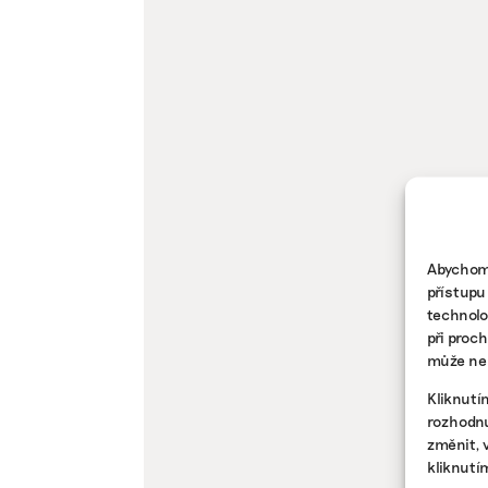
Abychom 
přístupu
technolo
při proc
může nep
Kliknutí
rozhodnu
změnit, 
kliknutí