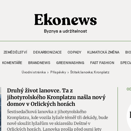
ZEMĚDĚLSTVÍ
DEKARBONIZACE
ODPADY
KLIMATICKÁ ZMĚNA
BI
KOMENTÁŘE
BRANDNEWS
GREENWASHING
FAST FASHION
SPECI
Úvodní stránka
Příspěvky
Štítek:
lanovka; Kronplatz
OD
Druhý život lanovce. Ta z
jihotyrolského Kronplatzu našla nový
domov v Orlických horách
Šestisedačková lanovka z jihotyrolského
Kronplatzu, kde vozila lyžaře téměř tři dekády, bude
nově sloužit lyžařům ve skiareálu Deštné v
Orlických horách. Lanovka prošla před osmi lety