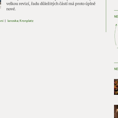
velkou revizí, řadu důležitých částí má proto úplně
nové.
NE
ení
|
lanovka; Kronplatz
NE