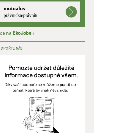
mutualus
kladě
právnička/právník
íce na
EkoJobs
>
y aktivní
ODPOŘTE NÁS