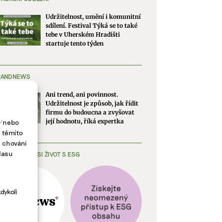
Udržitelnost, umění i komunitní
sdílení. Festival Týká se to také
tebe v Uherském Hradišti
startuje tento týden
RANDNEWS
Ani trend, ani povinnost.
Udržitelnost je způsob, jak řídit
firmu do budoucna a zvyšovat
a/nebo
její hodnotu, říká expertka
s těmito
e chování
lasu
EDNODUŠTE SI ŽIVOT S ESG
dykoli