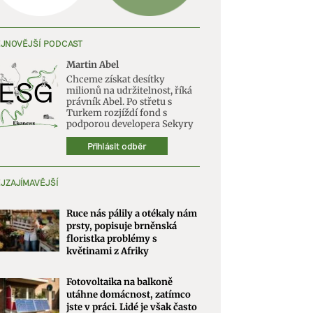
JNOVĚJŠÍ PODCAST
Martin Abel
Chceme získat desítky
milionů na udržitelnost, říká
právník Abel. Po střetu s
Turkem rozjíždí fond s
podporou developera Sekyry
Přihlásit odběr
JZAJÍMAVĚJŠÍ
Ruce nás pálily a otékaly nám
prsty, popisuje brněnská
floristka problémy s
květinami z Afriky
Fotovoltaika na balkoně
utáhne domácnost, zatímco
jste v práci. Lidé je však často