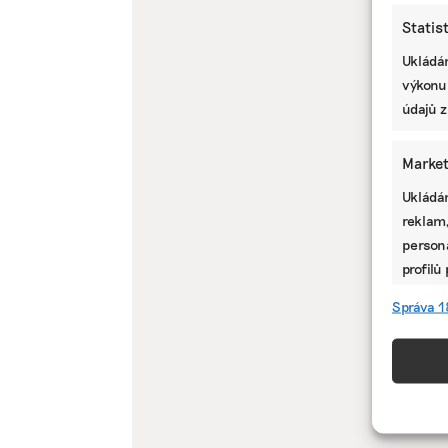
Statis
Ukládán
výkonu
údajů z
Market
Ukládán
reklam,
persona
profilů
omezen
Správa 1
Funkc
Přiřazo
zařízen
informa