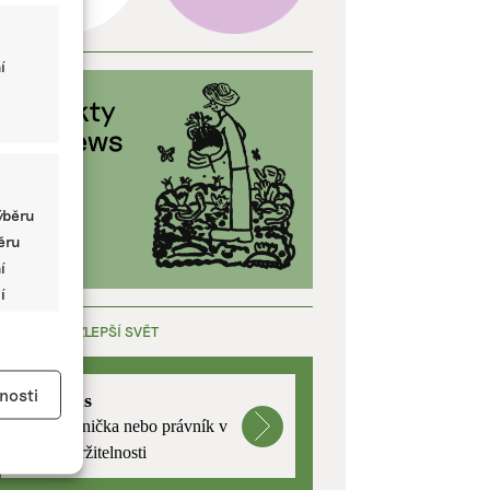
í
ýběru
běru
í
í
ÁCE, KTERÁ ZLEPŠÍ SVĚT
y aktivní
nosti
mutualus
Stáž: právnička nebo právník v
oblasti udržitelnosti