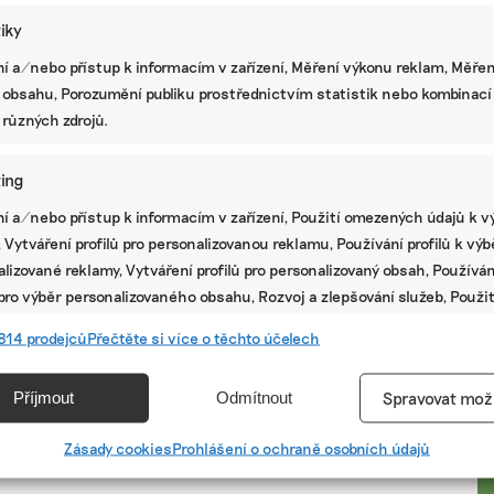
tiky
í a/nebo přístup k informacím v zařízení, Měření výkonu reklam, Měřen
 obsahu, Porozumění publiku prostřednictvím statistik nebo kombinací
 různých zdrojů.
ing
í a/nebo přístup k informacím v zařízení, Použití omezených údajů k v
 Vytváření profilů pro personalizovanou reklamu, Používání profilů k vý
lizované reklamy, Vytváření profilů pro personalizovaný obsah, Používán
 pro výběr personalizovaného obsahu, Rozvoj a zlepšování služeb, Použit
ých údajů k výběru obsahu.
PR
814 prodejců
Přečtěte si více o těchto účelech
e
Vžd
Příjmout
Odmítnout
Spravovat mož
vání a kombinování údajů z jiných zdrojů údajů, Propojení různých
í, Identifikace zařízení na základě automaticky přenášených
Zásady cookies
Prohlášení o ochraně osobních údajů
cí.