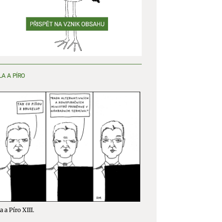
LA A PÍRO
a a Píro XIII.