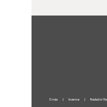
O nás
Inzerce
Nadační fo