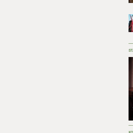
ST
KO