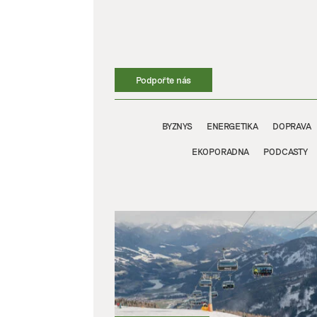
Přeskočit
na
obsah
Podpořte nás
BYZNYS
ENERGETIKA
DOPRAVA
EKOPORADNA
PODCASTY